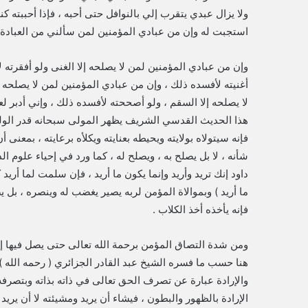
ولا يزال عبدي يتقرب إلي بالنوافل حتى أحبه ، فإذا أحببته كنت
استجبت له وإن من عبادي المؤمنين لمن سألني من العبادة ف
وإن من عبادي المؤمنين لمن لا يصلحه إلا الغنى ولو أفقرته ل
أغنيته لأفسده ذلك ، وإن من عبادي المؤمنين لمن لا يصلحه 
هذا الحديث القدسي الشريف يظهر المولى سبحانه قدر الولي وم
فإنه سيتولاه بولايته ويحيطه بعنايته ويكلأه برعايته ، بمعنى أ
شأنه ، لا بل يصلح به ، ويصلح له ، كما ورد في إحياء علوم الد
داود إنك تريد وأريد وإنما يكون ما أريد ، فإن سلمت لما أريد ك
ما أريد ) وبموالاة المؤمن لربه يصير يغضب له وينصره ، بل يصي
فإنه يأخذه أخذ الكلاب .
ومن شدة التصاق المؤمن برحمة الله تعالى حتى يصل فيها إلى
هنا حسب ما فسره الشيخ عبد القادر الجزائري ( رحمه الله )
والإرادة عبارة عن تصرف الحق تعالى في ذاته بذاته وبتصرفه في ذ
الإرادة بالظهور والبطون ، فيشاء أن يريد ومشيئته لا أن يري