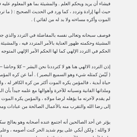
فيشاء أن يريد ويحكم العلم . والمشيئة بما هو المعلوم علي
حيث أنها إرادة وتردد ، كما ورد في الحديث الصحيح : ( ما
الموت وأكره مساءته ولا بد له من لقائي ) .
فوصف سبحانه وتعالى نفسه بالمفاضلة في التردد والذي جعله
المشيئة وحكمته ظهور العناية بالأمر المتردد فيه ، والمشيئة لا 
الحكم في التردد الإلهي كما لها الحكم الأمر الإلهي المتوجه ع
إذن التردد الالهي هنا هو لا كترددنا نحن البشر – كلا وحاشا –
( لَيْسَ كمثله شيء وهو السميع البصير ) . أما عن كره المؤمن
حياة أبدية ، فالمؤمن يكره الموت أكثر من كره الكافر له ، 
وملذاتها الفانية ونسيانه للآخرة وأهوالها مع علمه جيداً بأن
لم يقدم لآخرته ما يؤهله لرضا مولاه ، والمؤمن يكره المو
إلى رضا الله والتقرب منه بالأعمال الصالحة من عبادات ومجا
يؤثر عن أحد الصالحين أنه اجتمع عنده أصحابه وهو يعالج سك
لا والله ؛ ولكن أبكي على يوم شديد الحر كنت أصومه ، وعلى لي