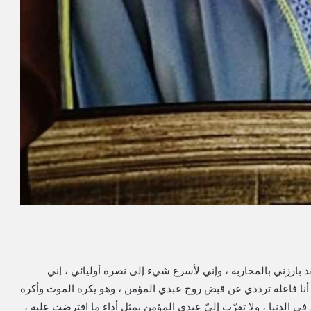
د بارزني بالمحاربة ، وإني لأسرع شيء إلى نصرة أوليائي ، إني
ا فاعله ترددي عن قبض روح عبدي المؤمن ، وهو يكره الموت وأكره
 في الدنيا ، ولا تقرّب إليّ عبدي المؤمن بمثل أداء ما افترضت عليه ،