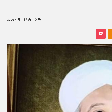
0
37
4 دقائق
Odnoklassniki
بوكيت