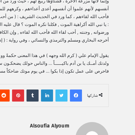
وإنما لأنها مزرعة الآخرة ، فشتاؤها ربيع لهم ، حيث ورد من 
أنفسهم لأنهم علموا أن أنفسهم أعدى أعداءهم ، وكرههم للموت 
فأحب الله لقاءهم ، كما ورد في الحديث الشريف : ( من أحب لق
: يا نبي الله أكراهية الموت , فكلنا نكره الموت ؟ قال عليه ال
ورضوانه , وجنته , أحب لقاء الله فأحب الله لقاءه , وإن الكافر
أخرجه البخاري ومسلم والترمذي والنسائي ، وفي رواية : ( إذا
يقول الإمام علي ( كرم الله وجهه ) في هذا المعنى حكمةً ووع
ولدتك أمــك يا بن آدم باكيــــــاً … والناس حولك يضحكـون س
فاحرص على عمل تكون إذا بكوا … في يوم موتك ضاحكاً مس
فيسبوك
تويتر
لينكدإن
‏Tumblr
بينتيريست
شاركها
Alsoufia Alyoum