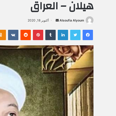
هيلان – العراق
Alsoufia Alyoum
أ
أكتوبر 18, 2020
ر
فيسبوك
تويتر
لينكدإن
‏Tumblr
بينتيريست
‏Reddit
‏VKontakte
س
ل
ب
ر
ي
د
ا
إ
ل
ك
ت
ر
و
ن