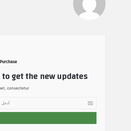
 Purchase
t to get the new updates!
et, consectetur.
أ
د
خ
ل
ب
ر