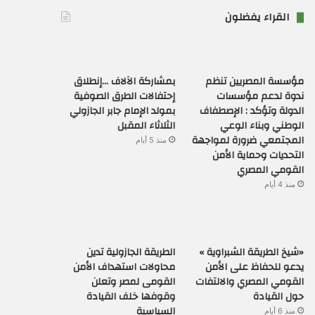
القراء يفضلون
مؤسسة المصريين تنظم
بمشاركة الآلاف …إنطلاق
ندوة لدعم مؤسسات
إحتفالات الطرق الصوفية
الدولة وتؤكد : الإصطفاف
بمولد الإمام جابر الجازولي
الوطني وبناء الوعي
الثلاثاء المقبل
المجتمعي ضرورة لمواجهة
منذ 5 أيام
التحديات وحماية الأمن
القومي المصري
منذ 4 أيام
«شيخ الطريقة الشبراوية »
الطريقة الجازولية تدين
يدعو للحفاظ على الأمن
محاولات استهداف الأمن
القومي المصري والالتفات
القومى لمصر وتعلن
حول القيادة
وقوفها خلف القيادة
السياسية
منذ 6 أيام