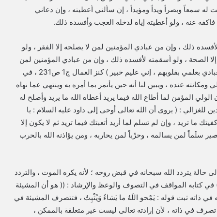
 له سمعاً وبصراً ويداً ومؤيداً ، إن سألني أعطيته ، وإن دعاني
اكفه عنه ، ولو أعطيته إياه لدخله العجب وأفسده ذلك.
أفسده ذلك ، وإن من عبادي المؤمنين لمن لا يصلحه إلا الفقر ، ولو
إلا الصحة ، ولو أسقمته لأفسده ذلك ، وإن من عبادي المؤمنين لمن
لا يصلحه إلا السقم ، ولو أصححته لأفسده ذلك ، وإني أدبر لعبادي بعلمي بقلوبهم ، إني عليم خبير ) كنز العمال ج1 ص231 ، في
كانته عنده ، ويبين لنا أنه حين يأتمر بما أمره به وينتهي عما نهاه
ن الولي المؤمن لما أطاع الله فيما يريد أعطاه الله ما يريد وأصلح له
ين للغزالي : ( يروى أن الله تعالى أوحى إلى داود عليه السلام : يا
فيتك ما تريد ، وإن لم تسلم لما أريد أتعبتك فيما تريد ثم لا يكون إلا
ر سلَماً لمن يسالمه ، وحرْباً لمن يحاربه ، ومن يؤاذنه الله بالحرب
 حالة يتردد الله سبحانه في قبض روحه ؛ لأنه يكره الموت ، والتردد
 في كتابه المواقف في التصوف والوعظ والإرشاد : (( هو أن المشيئة
اته ثبت قوله : يَمْحو اللَهُ ما يَشاءُ وَيُثْبِتُ ، فتتصرف المشيئة في
د تصرف في ذاته ، لأن إرادته تعالى ليست غير متعلقة بالممكن ،