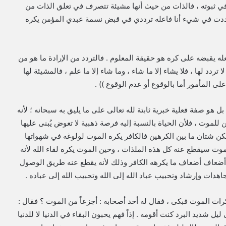
ه في ثبوته ، فالذات من حيث أنها مشيئة تتصرف في تعلق الذات من
 ترددت في شيء أنا فاعله ترددي في قبض نسمة عبدي المؤمن يكره
 يقبضه على كره هو حقيقة المعلوم . فالتردد من الإرادة ما هو من
تردد لها ، فلا يشاء إلا ما شاء ، وما شاء إلا ما علم ، فالمشيئة لها
لى المأمور أما بالوقوع أو عدم الوقوع )) .
 بل هو صفة فعلية خبرية ثابتة لله تعالى على ما يليق به سبحانه ؛ لأنه
 للموت ، فلأن الحياة بالنسبة إليه فرصة ذهبية لا تعوض يُبنى عليها
ولكن شتان ما بين الكرهين فالكافر يكره الموت لولوغه في شهواتها
 الموت سيقطع عنه كل هذه الملذات ، وحين الموت يكره لقاء الله لأنه
ت أضعاف أضعاف ما يكرهه الكافر وذلك لأنه يقطع عنه طريق الوصول
هدات وإرشاد وتحبيب عباد الله إلى الله وتحبيب الله إلى عباده .
رات الموت فبكى ، فقال له أحد أصحابه : أجزعاً من الموت ؟ فقال :
ل شديد البرد كنت أقومه . إذاً فهم يحبون البقاء في الدنيا لا للدنيا