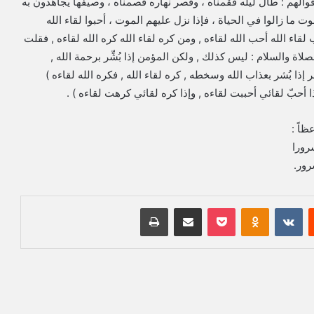
أقوالهم : طال ليله فقمناه ، وقصر نهاره فصمناه ، وصيفها يجاهدون به
ما زالوا في الحياة ، فإذا نزل عليهم الموت ، أحبوا لقاء الله
اء الله أحب الله لقاءه , ومن كره لقاء الله كره الله لقاءه , فقلت
صلاة والسلام : ليس كذلك , ولكن المؤمن إذا بُشِّر برحمة الله ,
 إذا بُشر بعذاب الله وسخطه , كره لقاء الله , فكره الله لقاءه )
 أحبّ لقائي أحببت لقاءه , وإذا كره لقائي كرهت لقاءه ) .
ظاً :
رورا
رور.
‏Reddit
‏VKontakte
Odnoklassniki
بوكيت
مشاركة عبر البريد
طباعة