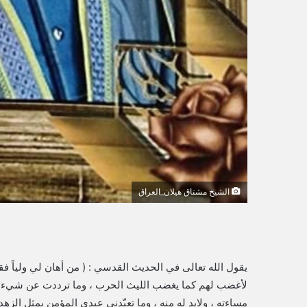
الشيخ مشتاق هيلان_العراق
يقول الله تعالى في الحديث القدسي : ( من أهان لي ولياً فق
لأغضب لهم كما يغضب الليث الحرب ، وما ترددت عن شيء أن
مساءته ، ولابد له منه ، وما تعبّدني عبدي المؤمن بمثل الزهد