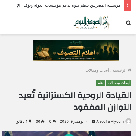
مؤسسة المصريين تنظم ندوة لدعم مؤسسات الدولة وتؤكد : الإصطفاف الوطني وبناء الوعي المجتمعي ضرورة لمواجهة التحديات وحماية الأمن القومي المصري
بحث
الق
عن
الرئيسية
/
أبحاث ومقالات
أبحاث ومقالات
هام
القيادة الروحية الكسنزانية تُعيد
التوازن المفقود
Alsoufia Alyoum
أ
نوفمبر 9, 2025
0
66
4 دقائق
ر
س