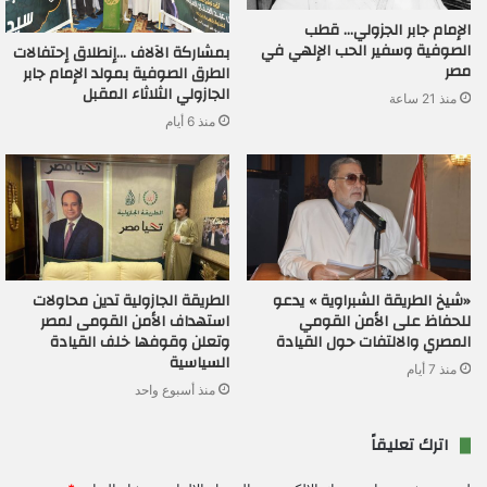
الإمام جابر الجزولي… قطب
الصوفية وسفير الحب الإلهي في
بمشاركة الآلاف …إنطلاق إحتفالات
مصر
الطرق الصوفية بمولد الإمام جابر
الجازولي الثلاثاء المقبل
منذ 21 ساعة
منذ 6 أيام
«شيخ الطريقة الشبراوية » يدعو
الطريقة الجازولية تدين محاولات
للحفاظ على الأمن القومي
استهداف الأمن القومى لمصر
المصري والالتفات حول القيادة
وتعلن وقوفها خلف القيادة
السياسية
منذ 7 أيام
منذ أسبوع واحد
اترك تعليقاً