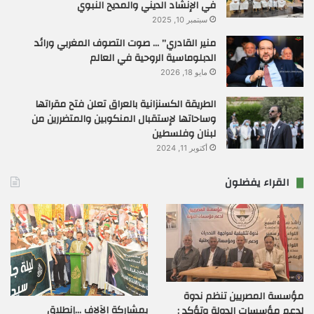
في الإنشاد الديني والمديح النبوي
سبتمبر 10, 2025
منير القادري” … صوت التصوف المغربي ورائد
الدبلوماسية الروحية في العالم
مايو 18, 2026
الطريقة الكسنزانية بالعراق تعلن فتح مقراتها
وساحاتها لإستقبال المنكوبين والمتضررين من
لبنان وفلسطين
أكتوبر 11, 2024
القراء يفضلون
مؤسسة المصريين تنظم ندوة
بمشاركة الآلاف …إنطلاق
لدعم مؤسسات الدولة وتؤكد :