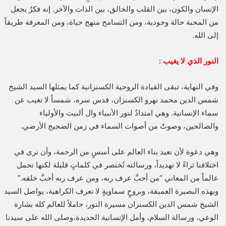
الإنسان والكون، بين القلب والخالق، بين الذات والآخر. إنه فكرٌ يجعل
من المحبة حالة وجودية، ومن التسامح منهج حياة، ومن المعرفة طريقاً
إلى الله.
النور الذي لا يغيب :
وفي النهاية، تبقى القيادة الروحية الكسنزانية كما يمثلها السيد الشيخ
شمس الدين محمد نهرو الكسنزان، قدس سره، شمساً لا تغيب عن
سماء الإنسانية. وهي امتدادٌ لنور الأنبياء وال ألبيت والأولياء
والصالحين، وصوتٌ من أصوات السماء في زمن الضجيج الأرضي.
وهي دعوة لأن نعيد بناء العالم على أسسٍ من الرحمة، وأن نرى في
اختلافنا ثراءً لا تهديداً، ورسالته تُختصر في كلماتٍ قليلة لكنها تحمل
عالماً من المعاني “من أحبَّ عرف ربه، ومن عرف ربه أحبَّ خلقه.”
وبهذه البصيرة العميقة، وبروحٍ سماويةٍ لا تعرف الكراهية، يواصل السيد
الشيخ شمس الدين الكسنزان مسيرة النور، حاملاً للعالم كله بشارة
الوعي، ورسالة السلام، وأمل الإنسانية الجديدة،وصلى الله على سيدنا