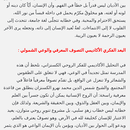
بين الأديان ليس قدراً بل خطأ في الفهم. وأن الإنسان، أيّاً كان دينه أو
لونه أو لغته، هو مخلوقٌ مكرّم يحمل في داخله قبساً من نور الله،
يستحق الاحترام والمحبة. وفي خطابه تتجلّى لغة جامعة، تتحدث إلى
القلوب لا إلى الانتماءات. لغةٌ تُعيد الإنسان إلى ذاته، وتجعله يرى الآخر
بعيون الرحمة لا بعيون الريبة.
البعد الفكري الأكاديمي التصوف المعرفي والوعي الشمولي :
في التحليل الأكاديمي للفكر الروحي الكسنزاني، نلحظ أن هذه
المدرسة تمثل تجديداً في الوعي، فهي لا تنغلق على الطقوس
والشعائر ولا تنعزل عن الواقع، بل تقدّم تصوفاً معرفياً فاعلاً في
المجتمع. والشيخ شمس الدين محمد نهرو الكسنزان ينطلق من قاعدة
معرفية راسخة: أن الروح الإنسانية يمكن أن تكون جسراً بين العلم
والإيمان، وبين العقل والذوق، وبين الحقيقة والشريعة. ولذلك فإن
خطابه ليس خطاب زهدٍ سلبي، بل مشروع تنويرٍ روحي متوازن، يعيد
الاعتبار للإنسان كخليفة لله في الأرض. وهو تصوفٌ يعترف بالعلم،
ويدعو إلى الحوار بين الأديان، ويؤمن بأن الإيمان الواعي هو الذي يثمر