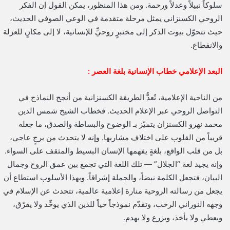
سلوكاً نبيلاً وعدلاً ورحمة. ومن هذا المنظور، يمكن القول إن الفكر
الروحي الكسنزاني يمثل مرحلة متقدمة في الوعي الصوفي الحديث،
حيث تتحوّل بيوت الذكر إلى مختبرٍ روحيٍّ للإنسانية، لا إلى مكانٍ للعزلة
والانقطاع.
البعد الإعلامي خطاب الإنسانية بلغة العصر :
من الناحية الإعلامية، تُعدُّ الطريقة الكسنزانية من أنجح النماذج في
التواصل الروحي عبر الإعلام الحديث. فخطاب الشيخ شمس الدين
محمد نهرو الكسنزان يتميّز بـ الوضوح والبساطة والصدق، ما جعله
قريباً من القلوب على اختلاف مشاربها. وإنه لا يتحدث من برجٍ عاجي،
بل من قلب الواقع، بلغةٍ يفهمها الإنسان البسيط والمثقف على السواء.
وإنه يجيد لغة “الجلال” — تلك اللغة التي تجمع بين عمق الروح وجمال
البيان، فتجعل الكلمة نبضاً، والجملة إشراقاً. وبهذا الأسلوب استطاع أن
يجعل من رسالته الروحية منارة إعلامية عالمية، تتحدث عن الإسلام في
وجهه النوراني الرحب، وتقدّم نموذجاً حياً للدين الذي يوحِّد ولا يفرّق،
ويعطي ولا يأخذ، ويزرع ولا يهدم.