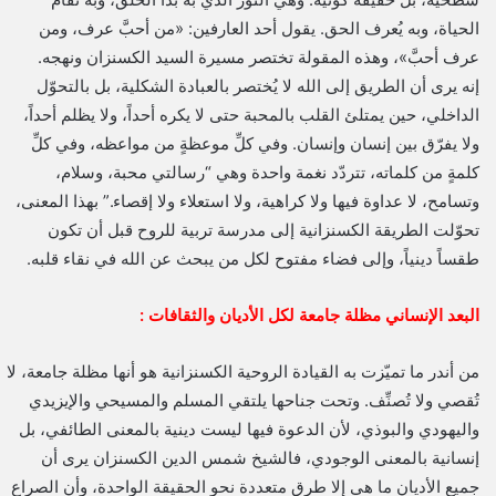
الحياة، وبه يُعرف الحق. يقول أحد العارفين: «من أحبَّ عرف، ومن
عرف أحبَّ»، وهذه المقولة تختصر مسيرة السيد الكسنزان ونهجه.
إنه يرى أن الطريق إلى الله لا يُختصر بالعبادة الشكلية، بل بالتحوّل
الداخلي، حين يمتلئ القلب بالمحبة حتى لا يكره أحداً، ولا يظلم أحداً،
ولا يفرّق بين إنسان وإنسان. وفي كلِّ موعظةٍ من مواعظه، وفي كلِّ
كلمةٍ من كلماته، تتردّد نغمة واحدة وهي “رسالتي محبة، وسلام،
وتسامح، لا عداوة فيها ولا كراهية، ولا استعلاء ولا إقصاء.” بهذا المعنى،
تحوّلت الطريقة الكسنزانية إلى مدرسة تربية للروح قبل أن تكون
طقساً دينياً، وإلى فضاء مفتوح لكل من يبحث عن الله في نقاء قلبه.
البعد الإنساني مظلة جامعة لكل الأديان والثقافات :
من أندر ما تميّزت به القيادة الروحية الكسنزانية هو أنها مظلة جامعة، لا
تُقصي ولا تُصنِّف. وتحت جناحها يلتقي المسلم والمسيحي والإيزيدي
واليهودي والبوذي، لأن الدعوة فيها ليست دينية بالمعنى الطائفي، بل
إنسانية بالمعنى الوجودي، فالشيخ شمس الدين الكسنزان يرى أن
جميع الأديان ما هي إلا طرق متعددة نحو الحقيقة الواحدة، وأن الصراع