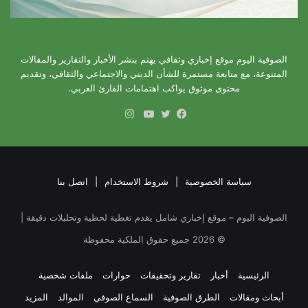
الصوفية اليوم موقع إخباري وثقافي يهتم بنشر الأخبار والتقارير والمقالات
المتنوعة، مع متابعة مستمرة للشأن الديني والاجتماعي والثقافي، وتقديم
محتوى موثوق يواكب اهتمامات القارئ العربي.
انستقرام
فيسبوك
تويتر
يوتيوب
سياسة الخصوصية
|
شروط الاستخدام
|
اتصل بنا
الصوفية اليوم – موقع إخباري شامل يقدم تغطية لحظية وتحليلات دقيقة |
©
2026
جميع حقوق الملكية محفوظة
الرئيسية
أخبار
تقارير وتحقيقات
حوارات
ملفات شخصية
أبحاث ومقالات
الطرق الصوفية
السماع الصوفي
الموالد
المزيد