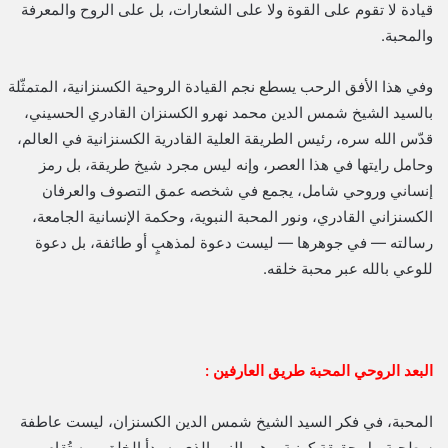
قيادة لا تقوم على القوة ولا على الشعارات، بل على الروح والمعرفة
والمحبة.
وفي هذا الأفق الرحب يسطع نجم القيادة الروحية الكسنزانية، المتمثّلة
بالسيد الشيخ شمس الدين محمد نهرو الكسنزان القادري الحسيني،
قدّس الله سره، رئيس الطريقة العلية القادرية الكسنزانية في العالم،
وحامل رايتها في هذا العصر، وإنه ليس مجرد شيخ طريقة، بل رمز
إنساني وروحي شامل، يجمع في شخصه عمق التصوف والعرفان
الكسنزاني القادري، ونور المحبة النبوية، وحكمة الإنسانية الجامعة،
رسالته — في جوهرها — ليست دعوة لمذهبٍ أو طائفة، بل دعوة
للوعي بالله عبر محبة خلقه.
البعد الروحي المحبة طريق العارفين :
المحبة، في فكر السيد الشيخ شمس الدين الكسنزان، ليست عاطفة
سطحية، بل حقيقة كونية. وهي النور الذي به بدأ الخلق، وبه تُقام