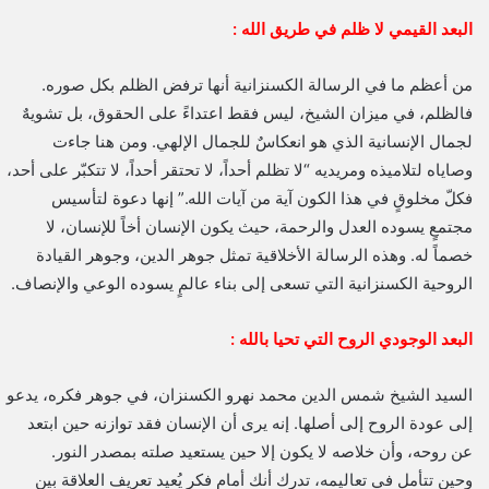
البعد القيمي لا ظلم في طريق الله :
من أعظم ما في الرسالة الكسنزانية أنها ترفض الظلم بكل صوره.
فالظلم، في ميزان الشيخ، ليس فقط اعتداءً على الحقوق، بل تشويهٌ
لجمال الإنسانية الذي هو انعكاسٌ للجمال الإلهي. ومن هنا جاءت
وصاياه لتلاميذه ومريديه “لا تظلم أحداً، لا تحتقر أحداً، لا تتكبّر على أحد،
فكلّ مخلوقٍ في هذا الكون آية من آيات الله.” إنها دعوة لتأسيس
مجتمعٍ يسوده العدل والرحمة، حيث يكون الإنسان أخاً للإنسان، لا
خصماً له. وهذه الرسالة الأخلاقية تمثل جوهر الدين، وجوهر القيادة
الروحية الكسنزانية التي تسعى إلى بناء عالمٍ يسوده الوعي والإنصاف.
البعد الوجودي الروح التي تحيا بالله :
السيد الشيخ شمس الدين محمد نهرو الكسنزان، في جوهر فكره، يدعو
إلى عودة الروح إلى أصلها. إنه يرى أن الإنسان فقد توازنه حين ابتعد
عن روحه، وأن خلاصه لا يكون إلا حين يستعيد صلته بمصدر النور.
وحين تتأمل في تعاليمه، تدرك أنك أمام فكرٍ يُعيد تعريف العلاقة بين