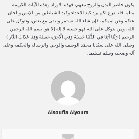
يكون حاضر البدن والروح معهم، فهذه الاوراد وهذه الآيات الكريمة
مثلما قلنا درع لكم يرد كيد الاعداء وكيد الشياطين من الإنس والجان
عنكم وعن اممكم، فإن شاء الله نستمر ونبقى مع بعض، ونتوكل على
الله، ومن يتوكل على الله فهو حسبه لا إله إلا هو، بسم الله الرحمن
الرحيم ( رَبَّنَا آتِنَا فِي الدُّنْيَا حَسَنَةً وَفِي الْآخِرَةِ حَسَنَةً وَقِنَا عَذَابَ النَّارِ )
وصلى الله على سيّدنا محمّد الوصف والوحي والرسالة والحكمة وعلى
آله وصحبه وسلم تسليما.
Alsoufia Alyoum