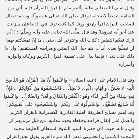
وقال صلى الله تعالى عليه وآله وسلم : (اقرؤوا القرآن فإنه يأتي يوم
القيامة شفيعاً لأصحابه) وقال صلى الله تعالى عليه وآله وسلم: (يقال
لصاحب القران اقرأ وارتق ورتل كما كنت ترتل في الدنيا فإن منزلتك
عند آخر آية تقرؤها) وقد قال صلَّى الله تعالى عليه وآله وسلَّم) : ( إنِّي
تارك فيكم الثقلين : كتاب الله وعترتي أهل بيتي ، ما إنْ تمسَّكتم بهما
لن تضلّوا بعدي أبداً … هم حبل الله المتين وصراطه المستقيم ) واذا دل
ذلك على شيء فإنما يدل على عظمة القرآن الكريم وبركاته وانواره
وأسراره.
وقد قال الامام علي (عليه السلام) ( واعْلَمُوا أَنَّ هَذَا الْقُرْآنَ هُو النَّاصِحُ
الَّذِي لا يَغُشُّ ، والْهَادِي الَّذِي لا يُضِلُّ … فَاسْتَشْفُوهُ مِنْ أَدْوَائِكُمْ … فَإِنَّ
فِيهِ شِفَاءً مِنْ أَكْبَرِ الدَّاءِ وهُو : الْكُفْرُ والنِّفَاقُ والْغَيُّ والضَّلالُ … واعْلَمُوا
أَنَّهُ شَافِعٌ مُشَفَّعٌ … واسْتَدِلُّوهُ عَلَى رَبِّكُمْ ، واسْتَنْصِحُوهُ عَلَى أَنْفُسِكُمْ )
وقد اهتم مشايخ الطريقة العلية القادرية الكسنزانية بالقرآن الكريم
والعمل على إتقان قراءته وحفظه وفهم معانيه، من قبل مربديهم كل
في زمانه، حيث كان حضرة السيد الشيخ السلطان الخليفة محمد
المحمد الكسنزان الحسيني قدس الله سره العزيز يقول بحق القرآن