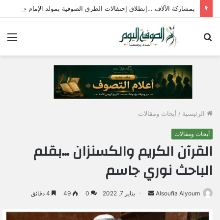
بمشاركة الآلاف …إنطلاق إحتفالات الطرق الصوفية بمولد الإمام جابر الجازولي الثلاثاء المقبل
بحث
الق
عن
الرئيسية
/
أبحاث ومقالات
أبحاث ومقالات
القرآن الكريم والكسنزان …بقلم
الباحث نوري جاسم
Alsoufia Alyoum
أ
يناير 7, 2022
0
49
4 دقائق
ر
س