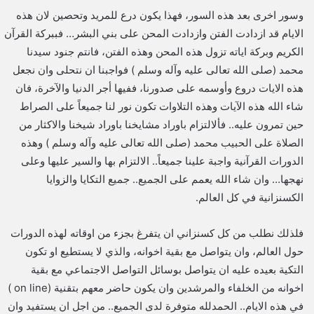
وسور اخرى بعد هذه السور، فهذا يكون درع للمريد وتحصين لان هذه
الايام قد ازدادت الفتن وازدادت المحن على بني البشر… فببركة القرآن
الكريم وبركة اياته تزول هذه المحن وهذه الفتن، فانتم جنود سيدنا
محمد (صلى الله تعالى عليه وآله وسلم ) فواجبنا ان نتحلى وان نجعل
هذه الايات دروع وأوسمه على صدورنا، ففيها أجر الدنيا والآخرة، فان
شاء الله هذه الآيات وهذه التلاوات تكون نور لنا جميعاً على الصراط
حين تمرون عليه.. فألالتزام باوراد مشايخنا باوراد شيخنا والاكثار من
الصلاة على الحبيب محمد (صلى الله تعالى عليه وآله وسلم ) وهذه
الدورات القرآنية واجبة علينا جميعاً.. الالتزام بها والسير عليها وعلى
نهجها… وان شاء الله يعمم على الجميع.. جميع التكايا والزوايا
الكسنزانية في كل العالم.
فلذلك نطلب من كل كسنزاني ان يتفرغ بجزء من اوقاته لهذه الدورات
حول العالم، وان يتواصل مع بقية اخوانه، والذي لا يستطيع او تكون
التكية بعيده عليه ان يتواصل بوسائل التواصل الاجتماعي مع بقية
اخوانه من الخلفاء والمرشدين وان يكون حاضر معهم بتقنية (on line )
في هذه الايام.. الحمدلله متوفرة لدى الجميع.. من اجل ان يستفيد وان