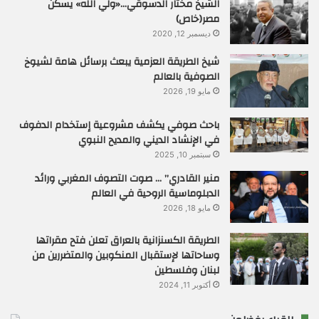
الشيخ مختار الدسوقي…«ولي الله» يسكن
مصر(خاص)
ديسمبر 12, 2020
شيخ الطريقة العزمية يبعث برسائل هامة لشيوخ
الصوفية بالعالم
مايو 19, 2026
باحث صوفي يكشف مشروعية إستخدام الدفوف
في الإنشاد الديني والمديح النبوي
سبتمبر 10, 2025
منير القادري” … صوت التصوف المغربي ورائد
الدبلوماسية الروحية في العالم
مايو 18, 2026
الطريقة الكسنزانية بالعراق تعلن فتح مقراتها
وساحاتها لإستقبال المنكوبين والمتضررين من
لبنان وفلسطين
أكتوبر 11, 2024