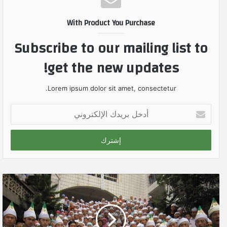
With Product You Purchase
Subscribe to our mailing list to
get the new updates!
Lorem ipsum dolor sit amet, consectetur.
أ
د
خ
ل
ب
ر
ي
د
ك
ا
ل
إ