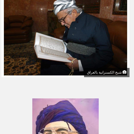
ل
ب
ر
ي
د
ا
إ
ل
ك
ت
شيخ الكسنزانية بالعراق
ر
و
ن
ي
ا