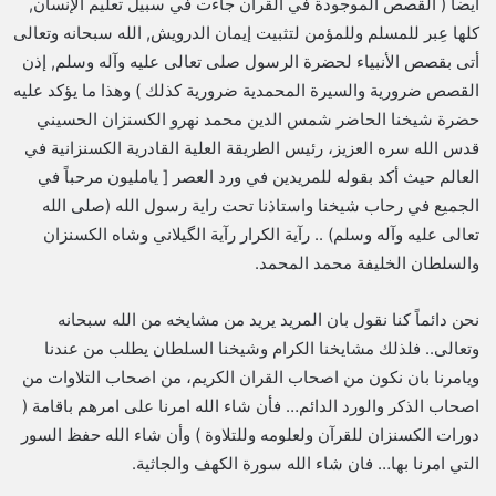
ايضا ( القصص الموجودة في القرآن جاءت في سبيل تعليم الإنسان,
كلها عِبر للمسلم وللمؤمن لتثبيت إيمان الدرويش, الله سبحانه وتعالى
أتى بقصص الأنبياء لحضرة الرسول صلى تعالى عليه وآله وسلم, إذن
القصص ضرورية والسيرة المحمدية ضرورية كذلك ) وهذا ما يؤكد عليه
حضرة شيخنا الحاضر شمس الدين محمد نهرو الكسنزان الحسيني
قدس الله سره العزيز، رئيس الطريقة العلية القادرية الكسنزانية في
العالم حيث أكد بقوله للمريدين في ورد العصر [ يامليون مرحباً في
الجميع في رحاب شيخنا واستاذنا تحت راية رسول الله (صلى الله
تعالى عليه وآله وسلم) .. رآية الكرار رآية الگيلاني وشاه الكسنزان
والسلطان الخليفة محمد المحمد.
نحن دائماً كنا نقول بان المريد يريد من مشايخه من الله سبحانه
وتعالى.. فلذلك مشايخنا الكرام وشيخنا السلطان يطلب من عندنا
ويامرنا بان نكون من اصحاب القران الكريم، من اصحاب التلاوات من
اصحاب الذكر والورد الدائم… فأن شاء الله امرنا على امرهم باقامة (
دورات الكسنزان للقرآن ولعلومه وللتلاوة ) وأن شاء الله حفظ السور
التي امرنا بها… فان شاء الله سورة الكهف والجاثية.