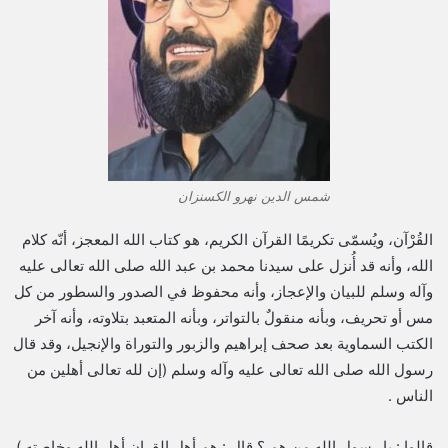
شمس الدين نهرو الكسنزان
القُرْآن، ويُسمّى تكريمًا القرآن الكريم، هو كتاب الله المعجز، أنّه كلام
الله، وأنه قد أُنزل على سيدنا محمد بن عبد الله صلى الله تعالى عليه
وآله وسلم للبيان والإعجاز، وأنه محفوظ في الصدور والسطور من كل
مس أو تحريف، وبأنه منقولٌ بالتواتر، وبأنه المتعبد بتلاوته، وأنه آخر
الكتب السماوية بعد صحف إبراهيم والزبور والتوراة والإنجيل، وقد قال
رسول الله صلى الله تعالى عليه وآله وسلم (إن لله تعالى أهلين من
الناس .
قالوا : يا رسول الله من هم ؟ قال : هم أهل القران أهل الله وخاصته )