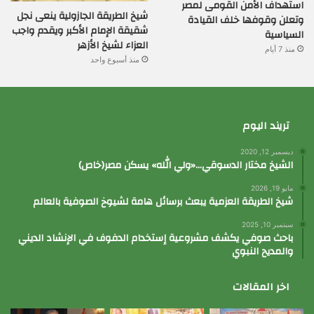
استهداف الأمن القومى لمصر
شيخ الطريقة الجازولية ينعى نجل
وتعلن وقوفها خلف القيادة
شقيقة الإمام الأكبر ويقدم واجب
السياسية
العزاء لشيخ الأزهر
منذ 7 أيام
منذ أسبوع واحد
تريند اليوم
ديسمبر 12, 2020
الشيخ مختار الدسوقي…«ولي الله» يسكن مصر(خاص)
مايو 19, 2026
شيخ الطريقة العزمية يبعث برسائل هامة لشيوخ الصوفية بالعالم
سبتمبر 10, 2025
باحث صوفي يكشف مشروعية إستخدام الدفوف في الإنشاد الديني
والمديح النبوي
اخر المقالات