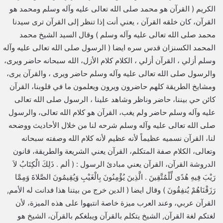
الكريم ( القرآن هو محمد صلى الله تعالى عليه وآله وسلم ومحمد هو
القرآن، كان خلقه القرآن ، يعني أنت إذا تنظر إلى القرآن ترى سيدنا
محمد صلى الله تعالى عليه وآله وسلم ) وقال السيد الشيخ محمد
المحمد الكسنزان قدس سره ايضا ( الرسول صلى الله تعالى عليه وآله
وسلم أزلي ، القرآن أزلي ، الكلام كلام الأزل، الله سبحانه حاضر ويرى،
والرسول صلى الله تعالى عليه وآله وسلم حاضر ويرى ، والقرآن يرى،
ومشايخ الطريقة كلهم حاضرون ويرون ويعلمون ما في قلوبنا، القرآن
كائن حي بيننا، حاضر وناظر وشاهد علينا ، الرسول صلى الله تعالى
عليه وآله وسلم حاضر ولم يغب، القرآن هو كلام الله تعالى، والرسول
صلى الله تعالى عليه وآله وسلم شرحه لنا من خلال الأحاديث ووضحه
لنا، القرآن نسميه عظيماً لأنه عظيم لأنه كلام الله وصفته سبحانه
وتعالى، الكلام صفة المتكلم، القرآن يعني الشريعة والطريقة، قانون
الدروشة القرآن، القرآن يعني مبادئ الرسول : ( ألم . ذَلِكَ الْكِتَابُ لاَ
رَيْبَ فِيهِ هُدًى لِّلْمُتَّقِينَ . الَّذِينَ يُؤْمِنُونَ بِالْغَيْبِ وَيُقِيمُونَ الصَّلاةَ وَمِمَّا
رَزَقْنَاهُمْ يُنفِقُونَ ) وقال ايضا ( الدين خرج من بيتنا هذا فدانت له الأمم,
القرآن عربي، وعند العرب ميزة خاصة انتبهوا على هذه الميزة، لأن
لغتكم لغة القرآن, الشيخ يتكلم بالقرآن ويبلغكم بالقرآن، الشيخ هو