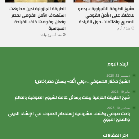
«شيخ الطريقة الشبراوية » يدعو
الطريقة الجازولية تدين محاولات
للحفاظ على الأمن القومي
استهداف الأمن القومى لمصر
المصري والالتفات حول القيادة
وتعلن وقوفها خلف القيادة
السياسية
منذ 7 أيام
منذ أسبوع واحد
تريند اليوم
ديسمبر 12, 2020
الشيخ مختار الدسوقي…«ولي الله» يسكن مصر(خاص)
مايو 19, 2026
شيخ الطريقة العزمية يبعث برسائل هامة لشيوخ الصوفية بالعالم
سبتمبر 10, 2025
باحث صوفي يكشف مشروعية إستخدام الدفوف في الإنشاد الديني
والمديح النبوي
اخر المقالات