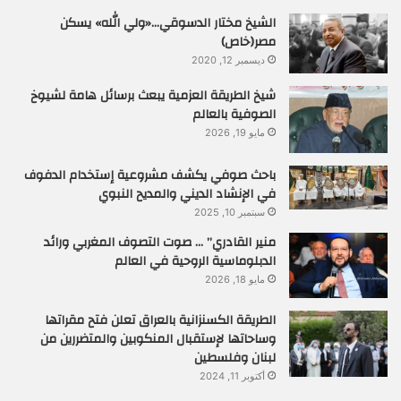
الشيخ مختار الدسوقي…«ولي الله» يسكن
مصر(خاص)
ديسمبر 12, 2020
شيخ الطريقة العزمية يبعث برسائل هامة لشيوخ
الصوفية بالعالم
مايو 19, 2026
باحث صوفي يكشف مشروعية إستخدام الدفوف
في الإنشاد الديني والمديح النبوي
سبتمبر 10, 2025
منير القادري” … صوت التصوف المغربي ورائد
الدبلوماسية الروحية في العالم
مايو 18, 2026
الطريقة الكسنزانية بالعراق تعلن فتح مقراتها
وساحاتها لإستقبال المنكوبين والمتضررين من
لبنان وفلسطين
أكتوبر 11, 2024