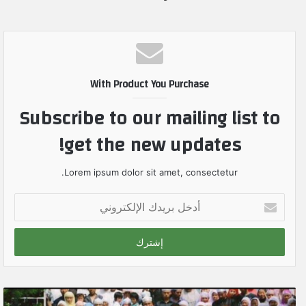
With Product You Purchase
Subscribe to our mailing list to
get the new updates!
Lorem ipsum dolor sit amet, consectetur.
أ
د
خ
ل
ب
ر
ي
د