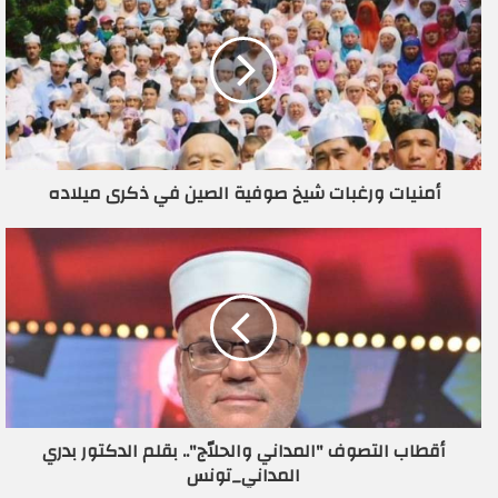
ك
ا
ل
إ
ل
ك
ت
ر
أمنيات ورغبات شيخ صوفية الصين في ذكرى ميلاده
و
ن
ي
أقطاب التصوف "المداني والحلاّج".. بقلم الدكتور بدري
المداني_تونس