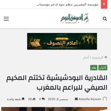
مؤسسة المصريين تنظم ندوة لدعم مؤسسات الدولة وتؤكد : الإصطفاف الوطني وبناء الوعي المجتمعي ضرورة لمواجهة التحديات وحماية الأمن القومي المصري
بحث
الق
عن
الرئيسية
/
أخبار
أخبار
هام
القادرية البودشيشية تختتم المخيم
الصيفي للبراعم بالمغرب
Alsoufia Alyoum
أ
سبتمبر 9, 2020
0
36
دقيقة واحدة
ر
س