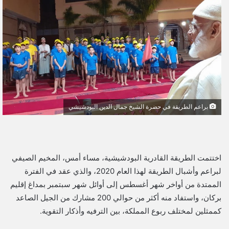
ل
ب
ر
ي
د
ا
إ
ل
براعم الطريقة في حضرة الشيخ جمال الدين البودشيشي
ك
ت
ر
و
اختتمت الطريقة القادرية البودشيشية، مساء أمس، المخيم الصيفي
ن
لبراعم وأشبال الطريقة لهذا العام 2020، والذي عقد في الفترة
ي
الممتدة من أواخر شهر أغسطس إلى أوائل شهر سبتمبر بمداغ إقليم
ا
بركان، واستفاد منه أكثر من حوالي 200 مشارك من الجيل الصاعد
كممثلين لمختلف ربوع المملكة، بين الترفيه وأذكار التقوية.