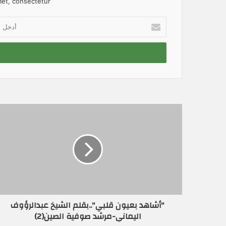
et, consectetur.
أ
د
خ
ل
ب
ر
ي
د
ك
ا
ل
إ
ل
ك
ت
ر
و
ن
"أشاهد بعيون قلبي"..بقلم الشيخ عبدالرؤوف
ي
اليماني-مرشد صوفية الصين(2)