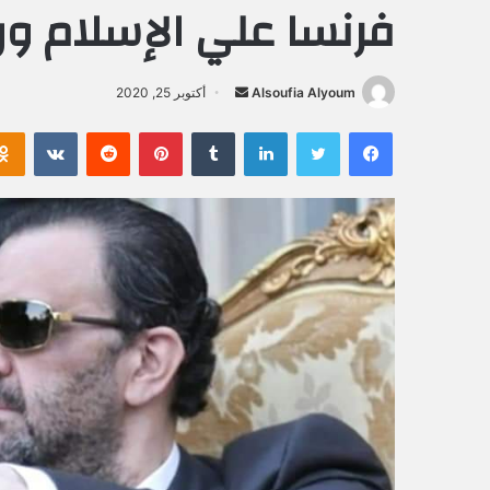
فرنسا علي الإسلام و
Alsoufia Alyoum
أ
أكتوبر 25, 2020
ر
فيسبوك
تويتر
لينكدإن
‏Tumblr
بينتيريست
‏Reddit
‏VKontakte
س
ل
ب
ر
ي
د
ا
إ
ل
ك
ت
ر
و
ن