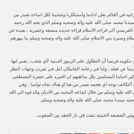
سنزانيه في العالم نعلن ادانتنا واستنكارنا وشجبنا لكل اساءة تصدر من
سيدنا محمد صلى الله عليه واله وصحبه وسلم الذي بعثه الله رحمه
الفرنسي الى قراءه الاسلام قراءه جديده منصفه وعصريه ، بعيدة عن
سلام وسيرة نبي الاسلام صلى الله عليه واله وصحبه وسلم ما يبهرهم
حكومه فرنسا أن التطاول على الرموز الدينية لأي شعب ، يعني انها
ننا عن فعله ، ولنا في زعامه الفاتيكان امل في تقريب وجهات النظر
 تذكير احبابنا المسلمين بكل مذاهبهم ان الغيره على حضره المصطفى
لتكاتف بوجه اي هجمه تصدر من هنا او هناك تجاه ثوابتنا ، وفي
لله عليه وسلم من خلال اشاعه المحبه بين الاديان والدعوه الى الله
به سيدنا محمد صلى الله عليه واله وصحبه وسلم.
لنفوس الضعيفه الخبيثه تنفث في نار الحقد بين الشعوب .
‏Reddit
‏VKontakte
Odnoklassniki
بوكيت
مشاركة عبر البريد
طباعة