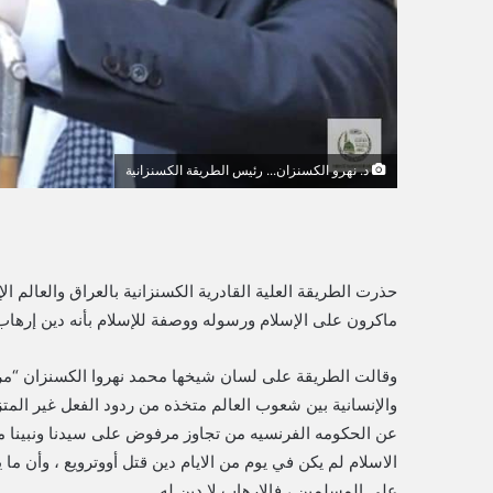
ي
ا
د. نهرو الكسنزان... رئيس الطريقة الكسنزانية
حذرت الطريقة العلية القادرية الكسنزانية بالعراق والعال
ماكرون على الإسلام ورسوله ووصفة للإسلام بأنه دين إرها
وقالت الطريقة على لسان شيخها محمد نهروا الكسنزان “مره
والإنسانية بين شعوب العالم متخذه من ردود الفعل غير المتزن
عن الحكومه الفرنسيه من تجاوز مرفوض على سيدنا ونبينا م
الاسلام لم يكن في يوم من الايام دين قتل أووترويع ، وأن
على المسلمين ، فالارهاب لا دين له.