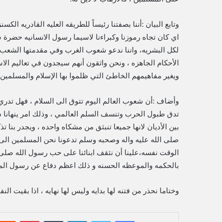
وتابع البيان :أننا بصفتنا رئيساً للطريقه العليه القادريه الك
اي كان تجاه رموزنا وكبراءنا لاسيما رسول الانسانيه حضرة 
لكل البشريه، واننا ندعو شعوب الغرب وفي مقدمتها الشعب 
الأحكام الجاهزه ، ونحن واثقون أنهم سيجدون في تعاليم الا
ويغير مفاهيمهم الخاطئ التي ظلموا بها الإسلام والمسلمين.
وأضاف :أن شعوب العالم اليوم تتوق الى السلام ، فهل تدري 
تدق طبول الحرب وتنسف السلم العالمي ، وذلك امر ينهانا دي
بين الأديان لانها جميعا تنبثق من مشكاه واحده ، ويجدر بنا
صلى الله عليه واله وصحبه وسلم تدعونا نحن المسلمين الى ا
الوقت نفسه،علينا أن نثقف ابنائنا على حب رسول الله صلى ا
بالحكمه والموعظه الحسنه و ذلك اعظم دفاع عن رسول المح
وختاما نحذر من فتنه لها بدايه وليس لها نهايه ، اذا بقيت ا
فيسبوك
تويتر
لينكدإن
‏Tumblr
بينتيريست