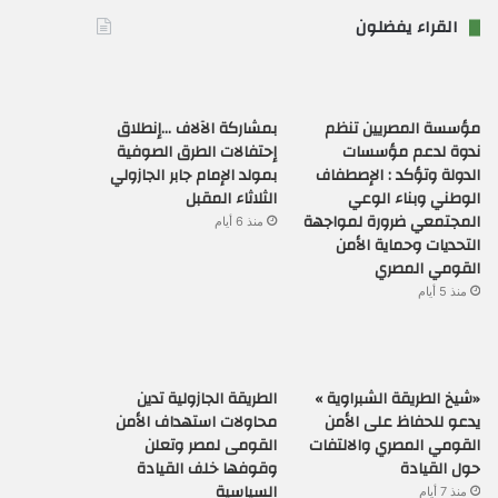
القراء يفضلون
مؤسسة المصريين تنظم
بمشاركة الآلاف …إنطلاق
ندوة لدعم مؤسسات
إحتفالات الطرق الصوفية
الدولة وتؤكد : الإصطفاف
بمولد الإمام جابر الجازولي
الوطني وبناء الوعي
الثلاثاء المقبل
المجتمعي ضرورة لمواجهة
منذ 6 أيام
التحديات وحماية الأمن
القومي المصري
منذ 5 أيام
«شيخ الطريقة الشبراوية »
الطريقة الجازولية تدين
يدعو للحفاظ على الأمن
محاولات استهداف الأمن
القومي المصري والالتفات
القومى لمصر وتعلن
حول القيادة
وقوفها خلف القيادة
السياسية
منذ 7 أيام