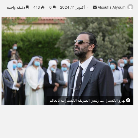
Alsoufia Alyoum
أ
أكتوبر 11, 2024
0
413
دقيقة واحدة
ر
س
ل
ب
ر
ي
د
ا
إ
ل
ك
ت
نهرو الكسنزان... رئيس الطريقة الكسنزانية بالعالم
ر
و
ن
ي
ا