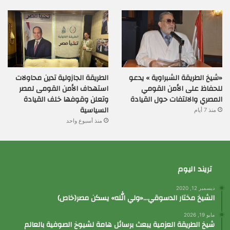
«شيخ الطريقة الشبراوية » يدعو
الطريقة الجازولية تدين محاولات
للحفاظ على الأمن القومي
استهداف الأمن القومى لمصر
المصري والالتفات حول القيادة
وتعلن وقوفها خلف القيادة
السياسية
منذ 7 أيام
منذ أسبوع واحد
تريند اليوم
ديسمبر 12, 2020
الشيخ مختار الدسوقي…«ولي الله» يسكن مصر(خاص)
مايو 19, 2026
شيخ الطريقة العزمية يبعث برسائل هامة لشيوخ الصوفية بالعالم