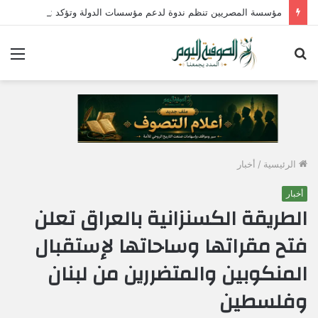
مؤسسة المصريين تنظم ندوة لدعم مؤسسات الدولة وتؤكد : الإصطفاف الوطني وبناء الوعي المجتمعي ضرورة لمواجهة التحديات وحماية الأمن القومي المصري
بحث
الق
عن
الرئيسية
/
أخبار
أخبار
الطريقة الكسنزانية بالعراق تعلن
فتح مقراتها وساحاتها لإستقبال
المنكوبين والمتضررين من لبنان
وفلسطين