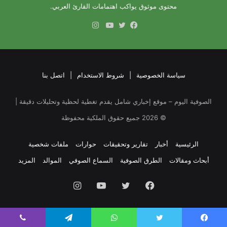
محتوى موثوق يواكب اهتمامات القارئ العربي.
انستقرام
فيسبوك
تويتر
يوتيوب
سياسة الخصوصية
|
شروط الاستخدام
|
اتصل بنا
الصوفية اليوم – موقع إخباري شامل يقدم تغطية لحظية وتحليلات دقيقة |
©
2026
جميع حقوق الملكية محفوظة
الرئيسية
أخبار
تقارير وتحقيقات
حوارات
ملفات شخصية
أبحاث ومقالات
الطرق الصوفية
السماع الصوفي
الموالد
المزيد
فيسبوك
تويتر
يوتيوب
انستقرام