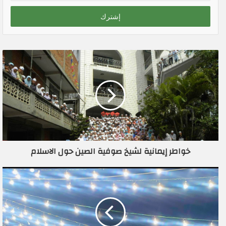
خ
ل
ب
ر
ي
د
ك
ا
ل
إ
ل
ك
ت
ر
خواطر إيمانية لشيخ صوفية الصين حول الاسلام
و
ن
ي