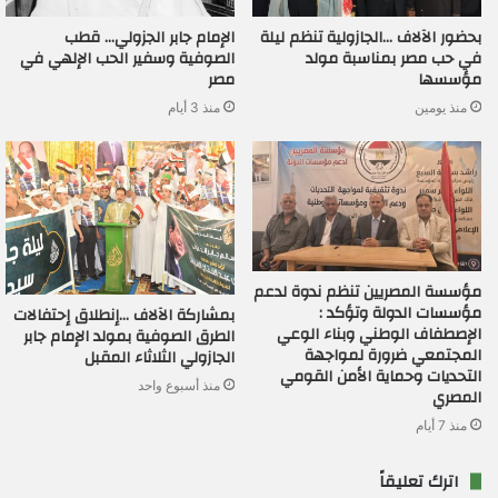
بحضور الآلاف …الجازولية تنظم ليلة
الإمام جابر الجزولي… قطب
في حب مصر بمناسبة مولد
الصوفية وسفير الحب الإلهي في
مؤسسها
مصر
منذ يومين
منذ 3 أيام
مؤسسة المصريين تنظم ندوة لدعم
مؤسسات الدولة وتؤكد :
بمشاركة الآلاف …إنطلاق إحتفالات
الإصطفاف الوطني وبناء الوعي
الطرق الصوفية بمولد الإمام جابر
المجتمعي ضرورة لمواجهة
الجازولي الثلاثاء المقبل
التحديات وحماية الأمن القومي
منذ أسبوع واحد
المصري
منذ 7 أيام
اترك تعليقاً