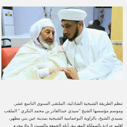
ر
س
ل
ب
ر
ي
د
ا
إ
ل
ك
ت
ر
و
ن
تنظم الطريقة الشيخية الشاذلية، الملتقى السنوي التاسع عشر،
ي
وموسم مؤسسها الشيخ “سيدي عبدالقادر بن محمد البكري ” الملقب
ا
بسيدي الشيخ، بالزاوية البوعمامية الشيخية بمدينة عين بني مطهر،
إقليم جرادة بالمملكة المغربية، أيام الجمعة والسبت 3 و4 محرم