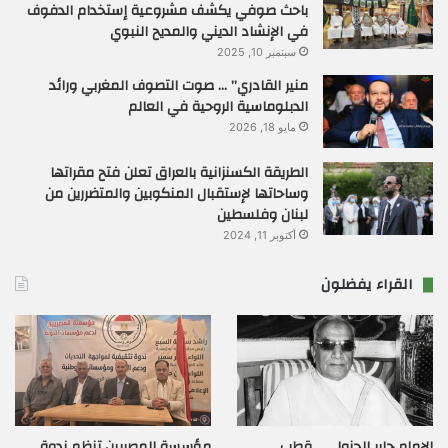
باحث صوفي يكشف مشروعية إستخدام الدفوف
في الإنشاد الديني والمديح النبوي
سبتمبر 10, 2025
منير القادري” … صوت التصوف المغربي ورائد
الدبلوماسية الروحية في العالم
مايو 18, 2026
الطريقة الكسنزانية بالعراق تعلن فتح مقراتها
وساحاتها لإستقبال المنكوبين والمتضررين من
لبنان وفلسطين
أكتوبر 11, 2024
القراء يفضلون
الإمام جابر الجزولي… قطب
مؤسسة المصريين تنظم ندوة