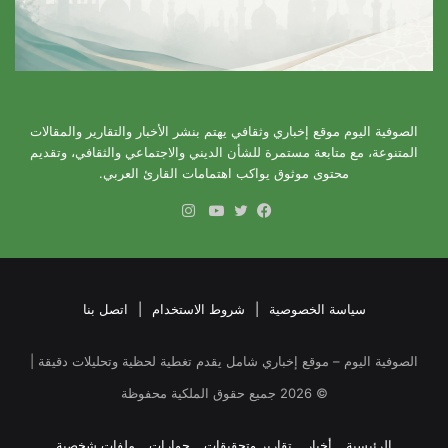
الصوفية اليوم موقع إخباري وثقافي يهتم بنشر الأخبار والتقارير والمقالات
المتنوعة، مع متابعة مستمرة للشأن الديني والاجتماعي والثقافي، وتقديم
محتوى موثوق يواكب اهتمامات القارئ العربي.
انستقرام
فيسبوك
تويتر
يوتيوب
سياسة الخصوصية
|
شروط الاستخدام
|
اتصل بنا
الصوفية اليوم – موقع إخباري شامل يقدم تغطية لحظية وتحليلات دقيقة |
©
2026
جميع حقوق الملكية محفوظة
الرئيسية
أخبار
تقارير وتحقيقات
حوارات
ملفات شخصية