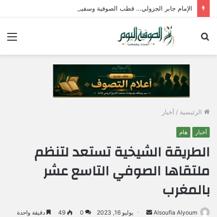
الإمام جابر الجزولي… قطب الصوفية وسفير الحب الإلهي في مصر
بحث
الق
عن
الرئيسية
/
أخبار
أخبار
هام
الطريقة الشيخية تستعد لتنظم
ملتقاها الصوفي التاسع عشر
بالمغرب
Alsoufia Alyoum
أ
يوليو 16, 2023
0
49
دقيقة واحدة