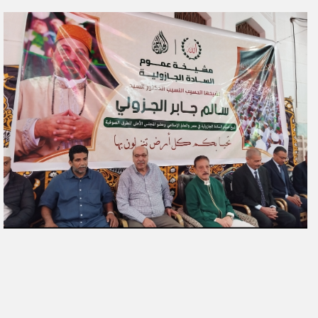
ر
س
ل
ب
ر
ي
د
ا
إ
ل
ك
ت
ر
و
ن
ي
ا