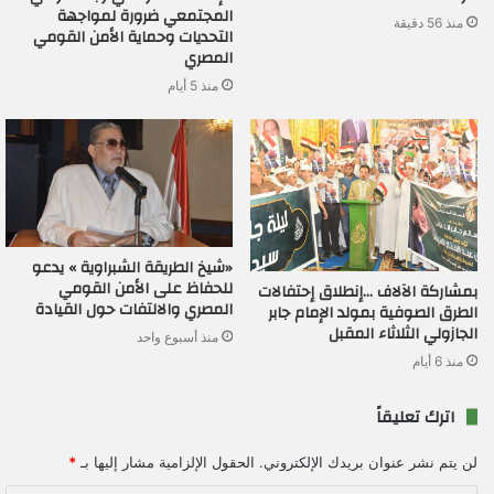
المجتمعي ضرورة لمواجهة
منذ 56 دقيقة
التحديات وحماية الأمن القومي
المصري
منذ 5 أيام
«شيخ الطريقة الشبراوية » يدعو
للحفاظ على الأمن القومي
بمشاركة الآلاف …إنطلاق إحتفالات
المصري والالتفات حول القيادة
الطرق الصوفية بمولد الإمام جابر
الجازولي الثلاثاء المقبل
منذ أسبوع واحد
منذ 6 أيام
اترك تعليقاً
لن يتم نشر عنوان بريدك الإلكتروني.
الحقول الإلزامية مشار إليها بـ
*