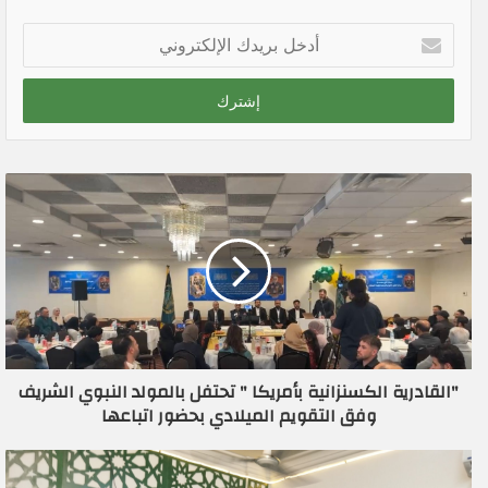
أ
د
خ
ل
ب
ر
ي
د
ك
ا
ل
إ
ل
ك
ت
ر
"القادرية الكسنزانية بأمريكا " تحتفل بالمولد النبوي الشريف
و
وفق التقويم الميلادي بحضور اتباعها
ن
ي