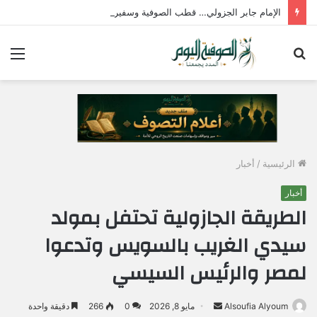
الإمام جابر الجزولي… قطب الصوفية وسفير الحب الإلهي في مصر
بحث
الق
عن
الرئيسية
/
أخبار
أخبار
الطريقة الجازولية تحتفل بمولد
سيدي الغريب بالسويس وتدعوا
لمصر والرئيس السيسي
Alsoufia Alyoum
أ
مايو 8, 2026
0
266
دقيقة واحدة