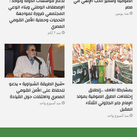
الصوفية وسفير الحب الإلهي في
لدعم مؤسسات الدولة وتؤكد :
مصر
الإصطفاف الوطني وبناء الوعي
المجتمعي ضرورة لمواجهة
منذ يومين
التحديات وحماية الأمن القومي
المصري
منذ 7 أيام
«شيخ الطريقة الشبراوية » يدعو
بمشاركة الآلاف …إنطلاق
للحفاظ على الأمن القومي
إحتفالات الطرق الصوفية بمولد
المصري والالتفات حول القيادة
الإمام جابر الجازولي الثلاثاء
منذ أسبوع واحد
المقبل
منذ أسبوع واحد