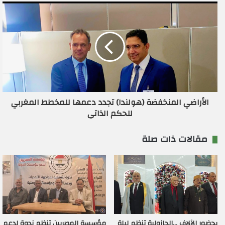
الأراضي المنخفضة (هولندا) تجدد دعمها للمخطط المغربي
للحكم الذاتي
مقالات ذات صلة
بحضور الآلاف …الجازولية تنظم ليلة
مؤسسة المصريين تنظم ندوة لدعم