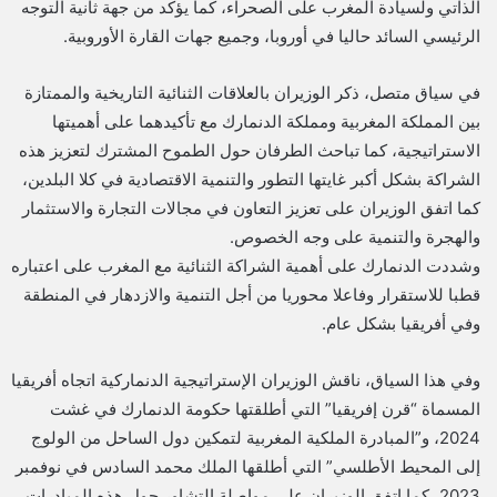
الذاتي ولسيادة المغرب على الصحراء، كما يؤكد من جهة ثانية التوجه
الرئيسي السائد حاليا في أوروبا، وجميع جهات القارة الأوروبية.
في سياق متصل، ذكر الوزيران بالعلاقات الثنائية التاريخية والممتازة
بين المملكة المغربية ومملكة الدنمارك مع تأكيدهما على أهميتها
الاستراتيجية، كما تباحث الطرفان حول الطموح المشترك لتعزيز هذه
الشراكة بشكل أكبر غايتها التطور والتنمية الاقتصادية في كلا البلدين،
كما اتفق الوزيران على تعزيز التعاون في مجالات التجارة والاستثمار
والهجرة والتنمية على وجه الخصوص.
وشددت الدنمارك على أهمية الشراكة الثنائية مع المغرب على اعتباره
قطبا للاستقرار وفاعلا محوريا من أجل التنمية والازدهار في المنطقة
وفي أفريقيا بشكل عام.
وفي هذا السياق، ناقش الوزيران الإستراتيجية الدنماركية اتجاه أفريقيا
المسماة “قرن إفريقيا” التي أطلقتها حكومة الدنمارك في غشت
2024، و”المبادرة الملكية المغربية لتمكين دول الساحل من الولوج
إلى المحيط الأطلسي” التي أطلقها الملك محمد السادس في نوفمبر
2023، كما اتفق الوزيران على مواصلة التشاور حول هذه المبادرات