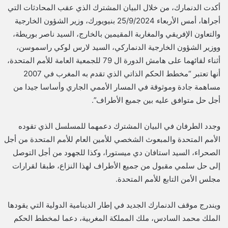
أكدت الدنمارك، من خلال البيان المشترك الذي عقب المحادثات التي
أجراها، أمس الأربعاء 25/9/2024 بنيويورك، وزير الشؤون الخارجية
والتعاون الإفريقي والمغاربة المقيمين بالخارج، السيد ناصر بوريطة،
ووزير الشؤون الخارجية الدنماركي، السيد لارس لوكي راسموسن،
أثناء لقائهما على هامش الدورة ال 79 للجمعية العامة للأمم المتحدة،
أنها تعتبر “مخطط الحكم الذاتي الذي تقدم به المغرب في 2007
مساهمة جادة وموثوقة في المسار الأممي الجاري وأساسا جيدا من
أجل حل متوافق عليه بين جميع الأطراف”.
وجدد الطرفان في البيان المشترك دعمهما للمسلسل الذي تقوده
الأمم المتحدة والمبعوث الشخصي للأمين العام للأمم المتحدة من أجل
الصحراء، السيد استافان دي ميستورا، وكذا للجهود من أجل التوصل
إلى حل سلمي مقبول من جميع الأطراف لهذا النزاع، طبقا لقرارات
مجلس الأمن التابع للأمم المتحدة.
ويندرج موقف الدنمارك الجديد في إطار الدينامية الدولية التي يقودها
الملك محمد السادس، ملك المملكة المغربية، دعما لمخطط الحكم