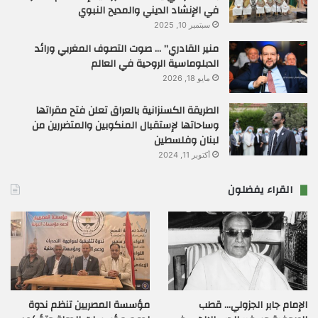
في الإنشاد الديني والمديح النبوي
سبتمبر 10, 2025
منير القادري” … صوت التصوف المغربي ورائد
الدبلوماسية الروحية في العالم
مايو 18, 2026
الطريقة الكسنزانية بالعراق تعلن فتح مقراتها
وساحاتها لإستقبال المنكوبين والمتضررين من
لبنان وفلسطين
أكتوبر 11, 2024
القراء يفضلون
الإمام جابر الجزولي… قطب
مؤسسة المصريين تنظم ندوة