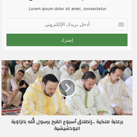
Lorem ipsum dolor sit amet, consectetur.
أ
د
خ
ل
ب
ر
ي
د
ك
ا
ل
إ
ل
ك
ت
ر
برعاية ملكية …إنطلاق أسبوع الفرح برسول الله بالزاوية
و
البودشيشية
ن
ي