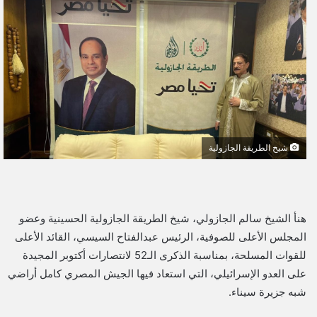
ل
ب
ر
ي
د
ا
إ
ل
شيخ الطريقة الجازولية
ك
ت
ر
و
هنأ الشيخ سالم الجازولي، شيخ الطريقة الجازولية الحسينية وعضو
ن
المجلس الأعلى للصوفية، الرئيس عبدالفتاح السيسي، القائد الأعلى
ي
للقوات المسلحة، بمناسبة الذكرى الـ52 لانتصارات أكتوبر المجيدة
ا
على العدو الإسرائيلي، التي استعاد فيها الجيش المصري كامل أراضي
شبه جزيرة سيناء.