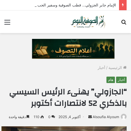
الإمام جابر الجزولي… قطب الصوفية وسفير الحب الإلهي في مصر
بحث
الق
عن
الرئيسية
/
أخبار
أخبار
هام
“الجازولي” يهنىء الرئيس السيسي
بالذكري 52 لانتصارات أكتوبر
Alsoufia Alyoum
أ
أكتوبر 4, 2025
0
110
دقيقة واحدة
ر
س