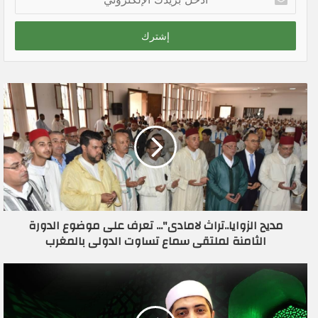
د
خ
ل
ب
ر
ي
د
ك
ا
ل
إ
ل
ك
ت
ر
مديح الزوايا..تراث لامادى"... تعرف على موضوع الدورة
و
الثامنة لملتقى سماع تساوت الدولى بالمغرب
ن
ي