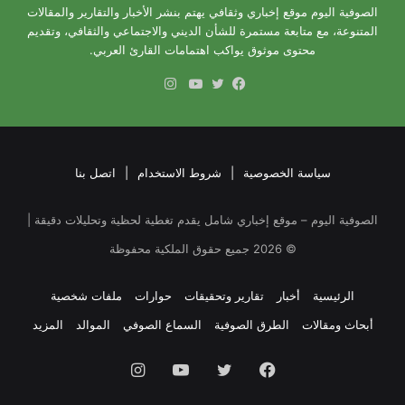
الصوفية اليوم موقع إخباري وثقافي يهتم بنشر الأخبار والتقارير والمقالات
المتنوعة، مع متابعة مستمرة للشأن الديني والاجتماعي والثقافي، وتقديم
محتوى موثوق يواكب اهتمامات القارئ العربي.
انستقرام
فيسبوك
تويتر
يوتيوب
سياسة الخصوصية
|
شروط الاستخدام
|
اتصل بنا
الصوفية اليوم – موقع إخباري شامل يقدم تغطية لحظية وتحليلات دقيقة |
©
2026
جميع حقوق الملكية محفوظة
الرئيسية
أخبار
تقارير وتحقيقات
حوارات
ملفات شخصية
أبحاث ومقالات
الطرق الصوفية
السماع الصوفي
الموالد
المزيد
فيسبوك
تويتر
يوتيوب
انستقرام