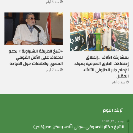
منذ 5 أيام
«شيخ الطريقة الشبراوية » يدعو
بمشاركة الآلاف …إنطلاق
للحفاظ على الأمن القومي
إحتفالات الطرق الصوفية بمولد
المصري والالتفات حول القيادة
الإمام جابر الجازولي الثلاثاء
منذ 7 أيام
المقبل
منذ 6 أيام
تريند اليوم
ديسمبر 12, 2020
الشيخ مختار الدسوقي…«ولي الله» يسكن مصر(خاص)