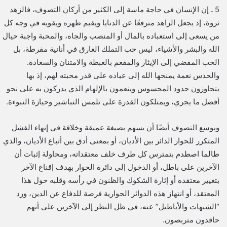
5 ـ إن الإنسان في حاجة ماسة إلى الكثير من أركان التصوف، فالزهد
ثروة، إذ يجعل الزاهد مترفعًا عن الدنايا ويقيم ظهره ويقويه في وجه كل
من يسعى إلى استعباده بالمال أو المنصب والجاه، والمحبة واجبة حيال
الله والبشر والأشياء، ليس حب التملك الغارق في أنانية مفرطة، بل
الحب المفضي إلى الإيثار والمفعم بالغبطة والامتنان والسعادة.
والحدس نعمة يمنحها الله إلى عباده على قدر محبته لهم، إذ بها
يتجاوزون حدود المحسوس وينعمون بالإلهام الذي يدركون به على نحو
أفضل ما يجري، ويمتلكون القدرة على تلمس التباشير وحيازة النبوءة.
وبوسع التصوف أيضًا أن يسهم بصيغة عميقة وخلاقة في إنهاء الفشل
المتكرر للحوار الدائر بين الأديان، أو بمعنى أدق بين أتباع الأديان، والذي
طالما اصطدم بتمترس كل طرف خلف معتقداته، ومحاولة إثبات أن
الآخرين على باطل، أو الدخول إلى دائرة الحوار بهدف إقناع الآخر
بتغيير معتقده أو إثارة الشكوك والظنون في رأسه وقلبه حول هذا
المعتقد، أو انتهاز هذه الدوائر الحوارية فرصة للدفاع عن الدين، ورد
“الشبهات والأباطيل” عنه، في ظل النظر إلى الآخرين على أنهم
حاقدون متربصون.