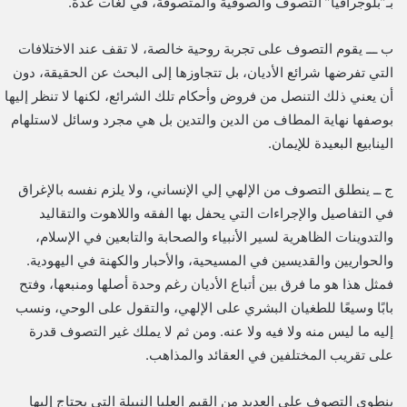
بـ”بلوجرافيا” التصوف والصوفية والمتصوفة، في لغات عدة.
ب ـــ يقوم التصوف على تجربة روحية خالصة، لا تقف عند الاختلافات
التي تفرضها شرائع الأديان، بل تتجاوزها إلى البحث عن الحقيقة، دون
أن يعني ذلك التنصل من فروض وأحكام تلك الشرائع، لكنها لا تنظر إليها
بوصفها نهاية المطاف من الدين والتدين بل هي مجرد وسائل لاستلهام
الينابيع البعيدة للإيمان.
ج ــ ينطلق التصوف من الإلهي إلي الإنساني، ولا يلزم نفسه بالإغراق
في التفاصيل والإجراءات التي يحفل بها الفقه واللاهوت والتقاليد
والتدوينات الظاهرية لسير الأنبياء والصحابة والتابعين في الإسلام،
والحواريين والقديسين في المسيحية، والأحبار والكهنة في اليهودية.
فمثل هذا هو ما فرق بين أتباع الأديان رغم وحدة أصلها ومنبعها، وفتح
بابًا وسيعًا للطغيان البشري على الإلهي، والتقول على الوحي، ونسب
إليه ما ليس منه ولا فيه ولا عنه. ومن ثم لا يملك غير التصوف قدرة
على تقريب المختلفين في العقائد والمذاهب.
ينطوي التصوف على العديد من القيم العليا النبيلة التي يحتاج إليها