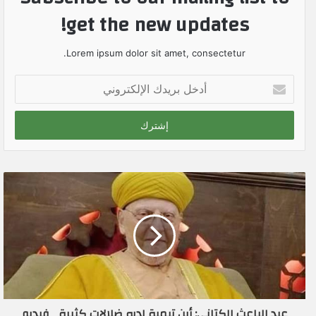
get the new updates!
Lorem ipsum dolor sit amet, consectetur.
أ
د
خ
ل
ب
ر
ي
د
ك
ا
ل
إ
ل
ك
ت
ر
عبد الباعث الكتاني: أبن تيمية لديه ضلالات كثيرة _فيديو