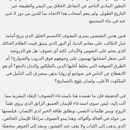
التطور المادي الناجم عن التفاعل الخلاق بين البشر والطبيعة عبر
التاريخ الطويل. ولم ينعم أصحاب هذا الاتجاه بما للدين من دور لا غنى
عنه في بناء المجتمع.
فبين هذين النقيضين يسرى التصوف كالنسيم العليل الذي يزيح أمامه
غبار التكالب على مغانم الدنيا، أو النور الذي ينبثق فيبدد الظلام الحالك
الذي يجثم على النفوس والأبدان. لكنه أي تصوف: هل هو الدروشة
التي تجعل أصحابها يهيمون على وجوههم فوق الدروب والشوارع؟ أم
الطرق الصوفية التي يخلط أغلبها الدين بالفلكلور والبذل بالنفع؟ أم هو
الانقطاع عن الناس في صوامع أو زوايا بذهن منصرف إلى التأمل في
الملكوت الأعلى، ولسان يلهج بالتسابيح؟
في الحقيقة فإن ما نقصده هنا باستدعاء التصوف؛ لإنقاذ البشرية مما
آلت إليه، ليس سوى استدعاء للإيمان العميق الرائق الذي يروي ظمأ
الروح، وينير ظلمات النفس، ويطلق طاقة الخير لدى الإنسان، فيلمسها
من حوله في أفعاله وأقواله. وهنا يبدو التصوف مرادفًا للإيمان الخالص،
الذي يذهب إلى اللباب ولا يقف عند القشور، وينفذ إلى الجوهر متخففًا