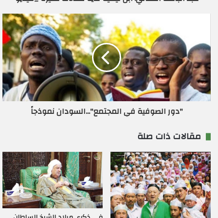
و
ن
ي
"دور الصوفية في المجتمع"...السودان نموذجاً
مقالات ذات صلة
في ذكرى ميلاد الشيخ السلطان