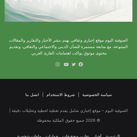
الصوفية اليوم موقع إخباري وثقافي يهتم بنشر الأخبار والتقارير والمقالات
المتنوعة، مع متابعة مستمرة للشأن الديني والاجتماعي والثقافي، وتقديم
محتوى موثوق يواكب اهتمامات القارئ العربي.
انستقرام
فيسبوك
تويتر
يوتيوب
سياسة الخصوصية
|
شروط الاستخدام
|
اتصل بنا
الصوفية اليوم – موقع إخباري شامل يقدم تغطية لحظية وتحليلات دقيقة |
©
2026
جميع حقوق الملكية محفوظة
الرئيسية
أخبار
تقارير وتحقيقات
حوارات
ملفات شخصية