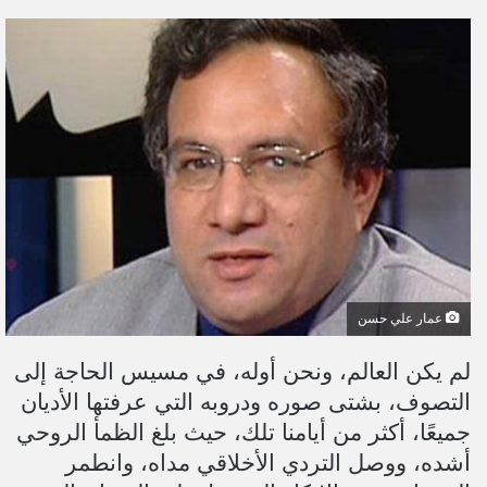
ر
س
ل
ب
ر
ي
د
ا
إ
ل
ك
ت
عمار علي حسن
ر
و
لم يكن العالم، ونحن أوله، في مسيس الحاجة إلى
ن
التصوف، بشتى صوره ودروبه التي عرفتها الأديان
ي
ا
جميعًا، أكثر من أيامنا تلك، حيث بلغ الظمأ الروحي
أشده، ووصل التردي الأخلاقي مداه، وانطمر