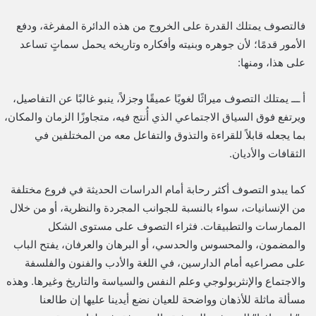
فالتصوف يمتلك القدرة على الخروج من هذه الدائرة المفرغة، ودفع
الأمور قدمًا؛ لأن جوهره وبنيته وأفكاره وتاريخه يحمل سماتٍ تساعد
على هذا، ومنها:
أ ـــ يمتلك التصوف ميراثًا لغويًا عميقًا وجزلاً، ينبو غالبًا عن التفاصيل،
ويرتفع فوق السياق الاجتماعي الذي أُنتج فيه، متجاوزًا الزمان والمكان،
بما يجعله قابلاً للقراءة والتذوق والتفاعل معه من المختلفين في
الثقافات والأديان.
كما يبدو التصوف أكثر رحابة أمام الدراسات الحديثة في فروع مختلفة
من الإنسانيات، سواء بالنسبة للجوانب المجردة والنظرية، أو من خلال
الممارسات والتطبيقات. فثراء التصوف على مستوى الشكل
والمضمون، والمحسوس والحدسي، أو البرهان والعرفان، يفتح الباب
على مصراعيه أمام الدارسين، في اللغة والأدب والفنون والفلسفة
والاجتماع والإنثربولوجي وعلم النفس والسياسة والتاريخ وغيرها. وهذه
مسألة ماثلة للأذهان وواضحة للعيان نضع أيدينا عليها إن طالعنا