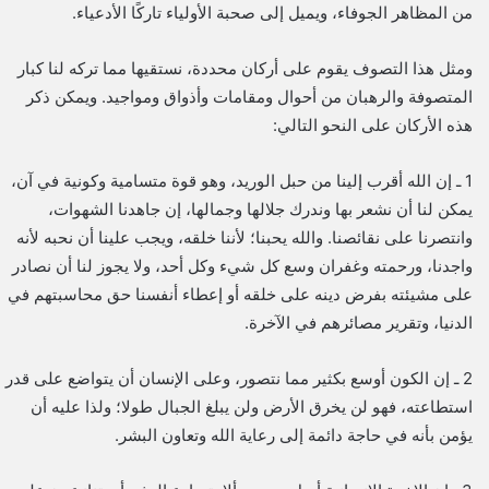
من المظاهر الجوفاء، ويميل إلى صحبة الأولياء تاركًا الأدعياء.
ومثل هذا التصوف يقوم على أركان محددة، نستقيها مما تركه لنا كبار
المتصوفة والرهبان من أحوال ومقامات وأذواق ومواجيد. ويمكن ذكر
هذه الأركان على النحو التالي:
1 ـ إن الله أقرب إلينا من حبل الوريد، وهو قوة متسامية وكونية في آن،
يمكن لنا أن نشعر بها وندرك جلالها وجمالها، إن جاهدنا الشهوات،
وانتصرنا على نقائصنا. والله يحبنا؛ لأننا خلقه، ويجب علينا أن نحبه لأنه
واجدنا، ورحمته وغفران وسع كل شيء وكل أحد، ولا يجوز لنا أن نصادر
على مشيئته بفرض دينه على خلقه أو إعطاء أنفسنا حق محاسبتهم في
الدنيا، وتقرير مصائرهم في الآخرة.
2 ـ إن الكون أوسع بكثير مما نتصور، وعلى الإنسان أن يتواضع على قدر
استطاعته، فهو لن يخرق الأرض ولن يبلغ الجبال طولا؛ ولذا عليه أن
يؤمن بأنه في حاجة دائمة إلى رعاية الله وتعاون البشر.