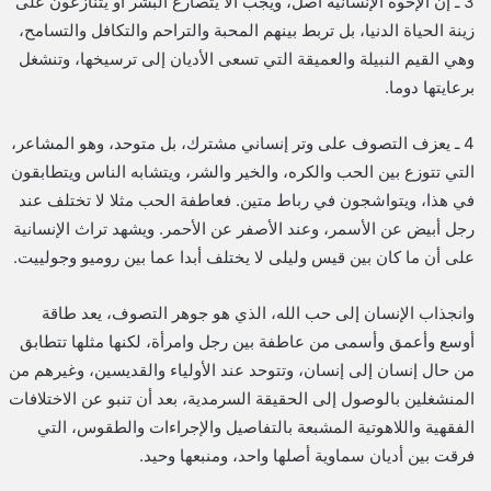
3 ـ إن الإخوة الإنسانية أصل، ويجب ألا يتصارع البشر أو يتنازعون على
زينة الحياة الدنيا، بل تربط بينهم المحبة والتراحم والتكافل والتسامح،
وهي القيم النبيلة والعميقة التي تسعى الأديان إلى ترسيخها، وتنشغل
برعايتها دوما.
4 ـ يعزف التصوف على وتر إنساني مشترك، بل متوحد، وهو المشاعر،
التي تتوزع بين الحب والكره، والخير والشر، ويتشابه الناس ويتطابقون
في هذا، ويتواشجون في رباط متين. فعاطفة الحب مثلا لا تختلف عند
رجل أبيض عن الأسمر، وعند الأصفر عن الأحمر. ويشهد تراث الإنسانية
على أن ما كان بين قيس وليلى لا يختلف أبدا عما بين روميو وجولييت.
وانجذاب الإنسان إلى حب الله، الذي هو جوهر التصوف، يعد طاقة
أوسع وأعمق وأسمى من عاطفة بين رجل وامرأة، لكنها مثلها تتطابق
من حال إنسان إلى إنسان، وتتوحد عند الأولياء والقديسين، وغيرهم من
المنشغلين بالوصول إلى الحقيقة السرمدية، بعد أن تنبو عن الاختلافات
الفقهية واللاهوتية المشبعة بالتفاصيل والإجراءات والطقوس، التي
فرقت بين أديان سماوية أصلها واحد، ومنبعها وحيد.