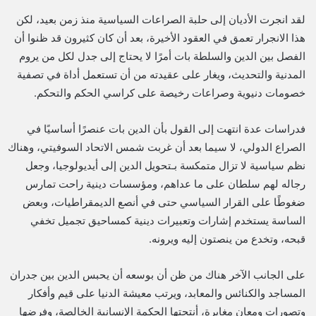
لقد انجرت الأديان إلى حلبة الصراعات السياسية منذ زمن بعيد، لكن
هذا الانجرار تعمق في العقود الأخيرة، بعد أن كان كثيرون قد ظنوا أن
الفصل بين الدين والسلطة بات أمرًا لا يحتاج إلى جدل لكل من يروم
المدنية والتحديث، ويغار على عقيدته من أن تستعمل أداة في تصفية
خصومات دنيوية وصراعات رخيصة على كراسي الحكم والتحكم.
فدراسات عدة انتهت إلى القول بأن الدين بات عنصرًا أساسيًا في
الصراع الدولي، لا سيما بعد أن غربت شمس الاتحاد السوفيتي، وهناك
نظم سياسية لا تزال متمكسة بـتحويل الدين إلى أيديولوجيا، وجعل
رجاله لهم سلطان على ما عداهم، ومؤسسات دينية راحت تمارس
ضغوطًا على القرار السياسي حتى في أنصع الديمقراطيات، وبعض
الساسة يستخدم إشارات وتعبيرات دينية كمساحيق تجميل تخفي
قبحه، وتخدع من ينصتون إليه ويرونه.
على الجانب الآخر هناك من ظن أن بوسعه أن يحبس الدين بين جدران
المساجد والكنائس والمعابد، ويرتب معيشة الدنيا على قيم وأفكار
وتصورات ومعانٍ مغايرة، أنتجتها الحكمة الإنسانية الخالصة، وفرضها