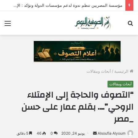
مؤسسة المصريين تنظم ندوة لدعم مؤسسات الدولة وتؤكد : الإصطفاف الوطني وبناء الوعي المجتمعي ضرورة لمواجهة التحديات وحماية الأمن القومي المصري
بحث
الق
عن
الرئيسية
/
أبحاث ومقالات
أبحاث ومقالات
“التصوف والحاجة إلى الإمتلاء
الروحي”…. بقلم عمار على حسن
_مصر
Alsoufia Alyoum
أ
يونيو 24, 2020
0
46
5 دقائق