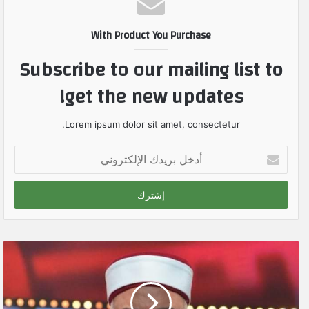
With Product You Purchase
Subscribe to our mailing list to
get the new updates!
Lorem ipsum dolor sit amet, consectetur.
أ
د
خ
ل
ب
ر
ي
د
ك
ا
ل