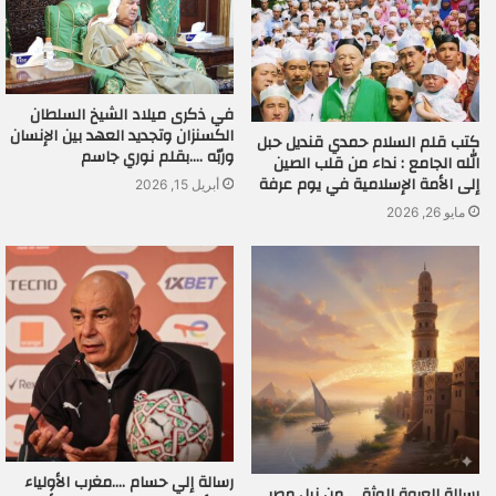
في ذكرى ميلاد الشيخ السلطان
الكسنزان وتجديد العهد بين الإنسان
كتب قلم السلام حمدي قنديل حبل
وربّه ….بقلم نوري جاسم
الله الجامع : نداء من قلب الصين
إلى الأمة الإسلامية في يوم عرفة
أبريل 15, 2026
مايو 26, 2026
رسالة إلي حسام ….مغرب الأولياء
رسالة العروة الوثقى من نيل مصر