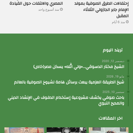
إحتفالات الطرق الصوفية بمولد
المصري والالتفات حول القيادة
الإمام جابر الجازولي الثلاثاء
منذ أسبوع واحد
المقبل
منذ 6 أيام
تريند اليوم
ديسمبر 12, 2020
الشيخ مختار الدسوقي…«ولي الله» يسكن مصر(خاص)
مايو 19, 2026
شيخ الطريقة العزمية يبعث برسائل هامة لشيوخ الصوفية بالعالم
سبتمبر 10, 2025
باحث صوفي يكشف مشروعية إستخدام الدفوف في الإنشاد الديني
والمديح النبوي
اخر المقالات