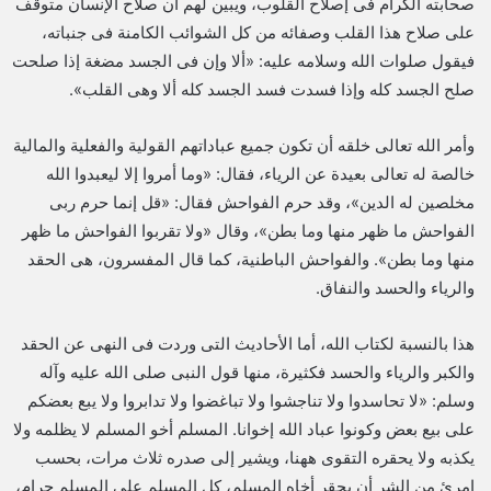
صحابته الكرام فى إصلاح القلوب، ويبين لهم أن صلاح الإنسان متوقف
على صلاح هذا القلب وصفائه من كل الشوائب الكامنة فى جنباته،
فيقول صلوات الله وسلامه عليه: «ألا وإن فى الجسد مضغة إذا صلحت
صلح الجسد كله وإذا فسدت فسد الجسد كله ألا وهى القلب».
وأمر الله تعالى خلقه أن تكون جميع عباداتهم القولية والفعلية والمالية
خالصة له تعالى بعيدة عن الرياء، فقال: «وما أمروا إلا ليعبدوا الله
مخلصين له الدين»، وقد حرم الفواحش فقال: «قل إنما حرم ربى
الفواحش ما ظهر منها وما بطن»، وقال «ولا تقربوا الفواحش ما ظهر
منها وما بطن». والفواحش الباطنية، كما قال المفسرون، هى الحقد
والرياء والحسد والنفاق.
هذا بالنسبة لكتاب الله، أما الأحاديث التى وردت فى النهى عن الحقد
والكبر والرياء والحسد فكثيرة، منها قول النبى صلى الله عليه وآله
وسلم: «لا تحاسدوا ولا تناجشوا ولا تباغضوا ولا تدابروا ولا يبع بعضكم
على بيع بعض وكونوا عباد الله إخوانا. المسلم أخو المسلم لا يظلمه ولا
يكذبه ولا يحقره التقوى ههنا، ويشير إلى صدره ثلاث مرات، بحسب
امرئ من الشر أن يحقر أخاه المسلم، كل المسلم على المسلم حرام،