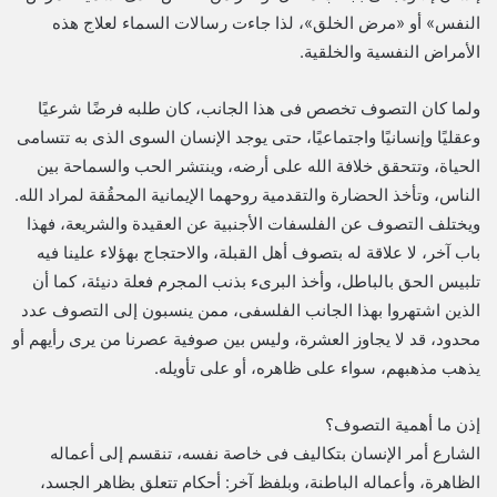
النفس» أو «مرض الخلق»، لذا جاءت رسالات السماء لعلاج هذه
الأمراض النفسية والخلقية.
ولما كان التصوف تخصص فى هذا الجانب، كان طلبه فرضًا شرعيًا
وعقليًا وإنسانيًا واجتماعيًا، حتى يوجد الإنسان السوى الذى به تتسامى
الحياة، وتتحقق خلافة الله على أرضه، وينتشر الحب والسماحة بين
الناس، وتأخذ الحضارة والتقدمية روحهما الإيمانية المحقُقة لمراد الله.
ويختلف التصوف عن الفلسفات الأجنبية عن العقيدة والشريعة، فهذا
باب آخر، لا علاقة له بتصوف أهل القبلة، والاحتجاج بهؤلاء علينا فيه
تلبيس الحق بالباطل، وأخذ البرىء بذنب المجرم فعلة دنيئة، كما أن
الذين اشتهروا بهذا الجانب الفلسفى، ممن ينسبون إلى التصوف عدد
محدود، قد لا يجاوز العشرة، وليس بين صوفية عصرنا من يرى رأيهم أو
يذهب مذهبهم، سواء على ظاهره، أو على تأويله.
إذن ما أهمية التصوف؟
الشارع أمر الإنسان بتكاليف فى خاصة نفسه، تنقسم إلى أعماله
الظاهرة، وأعماله الباطنة، وبلفظ آخر: أحكام تتعلق بظاهر الجسد،