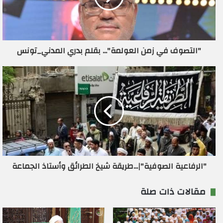
إ
ل
ك
ت
ر
"التصوف في زمن العولمة"... بقلم بدري المدني_تونس
و
ن
ي
"الرفاعية الصوفية"|...طريقة شيخ الطرائق وأستاذ الجماعة
مقالات ذات صلة