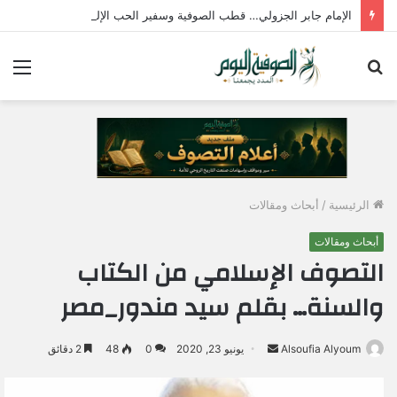
الإمام جابر الجزولي… قطب الصوفية وسفير الحب الإلهي في مصر
بحث
الق
عن
الرئيسية
/
أبحاث ومقالات
أبحاث ومقالات
التصوف الإسلامي من الكتاب
والسنة… بقلم سيد مندور_مصر
Alsoufia Alyoum
أ
يونيو 23, 2020
0
48
2 دقائق
ر
س