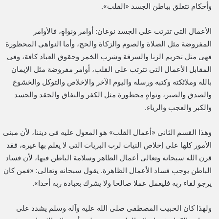
وأحكام تتعلق بباطن الجسد «القلب».
الأعمال التى تترتب على الجسد نوعان: أوامر ونواهٍ، فالأوامر
المفروضة مثل الصلاة والصوم والزكاة والحج، وأما النواهى المحظورة
فهى مثل تحريم الزنا والسرقة وشرب الخمر وحقوق العباد كافة، وفى
المقابل الأعمال التى تترتب على القلب، أوامر مفروضة مثل الإيمان
بالله وملائكته وكتبه ورسله واليوم الآخر والإخلاص والتوكل والخشوع
والصدق والصبر، ونواهٍ محظورة مثل الكفر والنفاق والحقد والحسد
والكبر والعجب والرياء.
وهذا القسم الثانى «أعمال القلب» هو المعول عليه فى ديننا، لأن مبنى
الأمور كلها على إخلاص النيات لرب البريات التى لا يعلم بها غيره، فقد
قرن الله سبحانه وتعالى أعمال الظاهر وسلامة الباطن فيها، لأن فساد
الباطن يوجب فساد الأعمال الظاهرة. يقول سبحانه وتعالى: «فمن كان
يرجو لقاء ربه فليعمل عملا صالحا ولا يشرك بعبادة ربه أحدا».
ولهذا كان الحبيب المصطفى صلى الله عليه وآله وسلم يشدد على