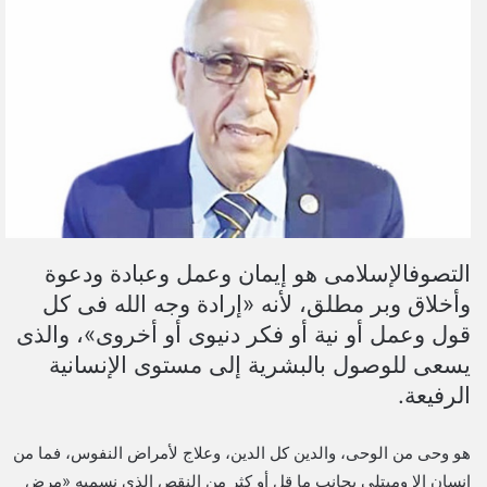
ل
ب
ر
ي
د
ا
إ
ل
ك
ت
التصوفالإسلامى هو إيمان وعمل وعبادة ودعوة
ر
وأخلاق وبر مطلق، لأنه «إرادة وجه الله فى كل
و
قول وعمل أو نية أو فكر دنيوى أو أخروى»، والذى
ن
ي
يسعى للوصول بالبشرية إلى مستوى الإنسانية
ا
الرفيعة.
هو وحى من الوحى، والدين كل الدين، وعلاج لأمراض النفوس، فما من
إنسان إلا ومبتلى بجانب ما قل أو كثر من النقص الذى نسميه «مرض