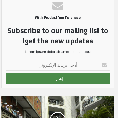
With Product You Purchase
Subscribe to our mailing list to
get the new updates!
Lorem ipsum dolor sit amet, consectetur.
أ
د
خ
ل
ب
ر
ي
د
ك
ا
ل