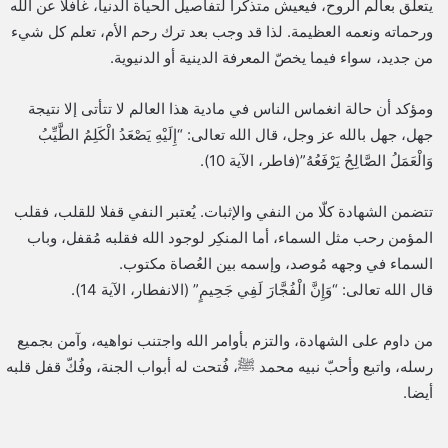
يتعلق بعالم الروح، فيعيش متذكرا لتفاصيل الحياة الدنيا، غافلا عن الله
ا
ورحماته ونعمه العظيمة. لذا قد وجب بعد ترك رحم الأم، تعلم كل شيء
من جديد، سواء فيما يخصّ المعرفة الدينية أو الدنيوية.
ومؤكد أن حالة انغماس الناس في مادية هذا العالم لا تتأتى إلا نتيجة
جهل، جهل بالله عز وجل، قال الله تعالى: “إِلَيْهِ يَصْعَدُ الْكَلِمُ الطَّيِّبُ
وَالْعَمَلُ الصَّالِحُ يَرْفَعُهُ”(فاطر، الآية 10).
تتضمن الشهادة كلّا من النفي والإثبات. يُعتبر النفي قفلا للقلب، فقلب
المؤمن رحب مثل السماء، أما المنكِر لوجود الله فقلبه مُقفل، وباب
السماء في وجهه مُوصد، وإسمه بين العُصاة مكتوب.
قال الله تعالى: “وَإِنَّ الْفُجَّارَ لَفِي جَحِيمٍ” (الانفطار، الآية 14).
من داوم على الشهادة، والتزم بأوامر الله واجتنب نواهيه، وآمن بجميع
رسله، واتبع وأحبّ نبيه محمد ﷺ، فُتحت له أبواب الجنة، وفُكّ قفل قلبه
أيضا.