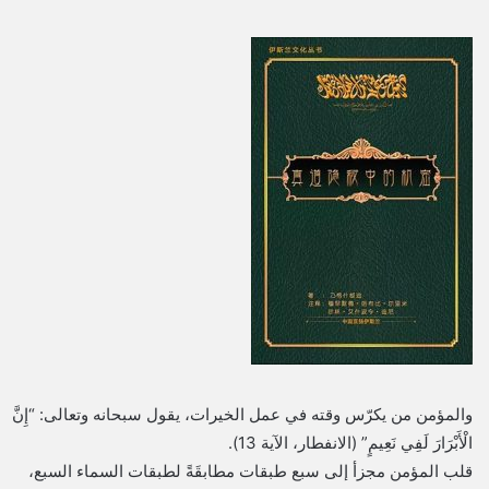
والمؤمن من يكرّس وقته في عمل الخيرات، يقول سبحانه وتعالى: “إِنَّ
الْأَبْرَارَ لَفِي نَعِيمٍ” (الانفطار، الآية 13).
قلب المؤمن مجزأ إلى سبع طبقات مطابقَةً لطبقات السماء السبع،