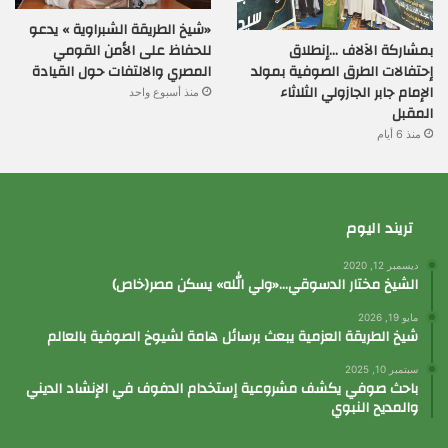
«شيخ الطريقة الشبراوية » يدعو
بمشاركة الآلاف …إنطلاق
للحفاظ على الأمن القومي
إحتفالات الطرق الصوفية بمولد
المصري والالتفات حول القيادة
الإمام جابر الجازولي الثلاثاء
منذ أسبوع واحد
المقبل
منذ 6 أيام
تريند اليوم
ديسمبر 12, 2020
الشيخ مختار الدسوقي…«ولي الله» يسكن مصر(خاص)
مايو 19, 2026
شيخ الطريقة العزمية يبعث برسائل هامة لشيوخ الصوفية بالعالم
سبتمبر 10, 2025
باحث صوفي يكشف مشروعية إستخدام الدفوف في الإنشاد الديني
والمديح النبوي