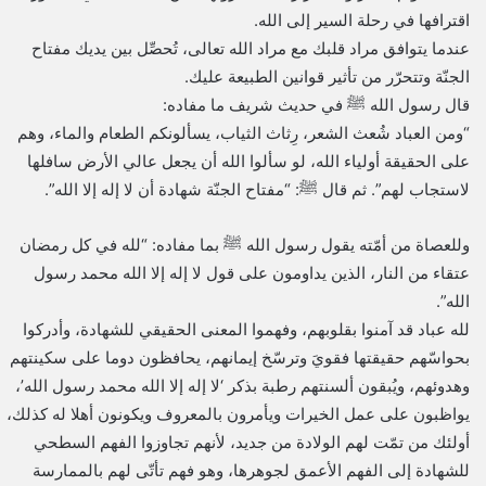
اقترافها في رحلة السير إلى الله.
عندما يتوافق مراد قلبك مع مراد الله تعالى، تُحصِّل بين يديك مفتاح
الجنّة وتتحرّر من تأثير قوانين الطبيعة عليك.
قال رسول الله ﷺ في حديث شريف ما مفاده:
“ومن العباد شُعث الشعر، رِثاث الثياب، يسألونكم الطعام والماء، وهم
على الحقيقة أولياء الله، لو سألوا الله أن يجعل عالي الأرض سافلها
لاستجاب لهم”. ثم قال ﷺ: “مفتاح الجنّة شهادة أن لا إله إلا الله”.
وللعصاة من أمّته يقول رسول الله ﷺ بما مفاده: “لله في كل رمضان
عتقاء من النار، الذين يداومون على قول لا إله إلا الله محمد رسول
الله”.
لله عباد قد آمنوا بقلوبهم، وفهموا المعنى الحقيقي للشهادة، وأدركوا
بحواسّهم حقيقتها فقويَ وترسّخ إيمانهم، يحافظون دوما على سكينتهم
وهدوئهم، ويُبقون ألسنتهم رطبة بذكر ‘لا إله إلا الله محمد رسول الله’،
يواظبون على عمل الخيرات ويأمرون بالمعروف ويكونون أهلا له كذلك،
أولئك من تمّت لهم الولادة من جديد، لأنهم تجاوزوا الفهم السطحي
للشهادة إلى الفهم الأعمق لجوهرها، وهو فهم تأتّى لهم بالممارسة