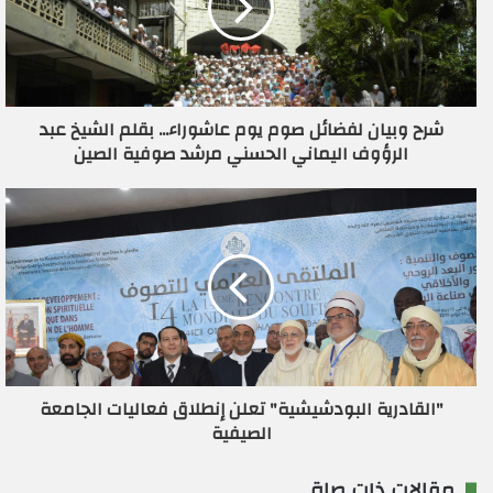
إ
ل
ك
ت
ر
شرح وبيان لفضائل صوم يوم عاشوراء... بقلم الشيخ عبد
و
الرؤوف اليماني الحسني مرشد صوفية الصين
ن
ي
"القادرية البودشيشية" تعلن إنطلاق فعاليات الجامعة
الصيفية
مقالات ذات صلة