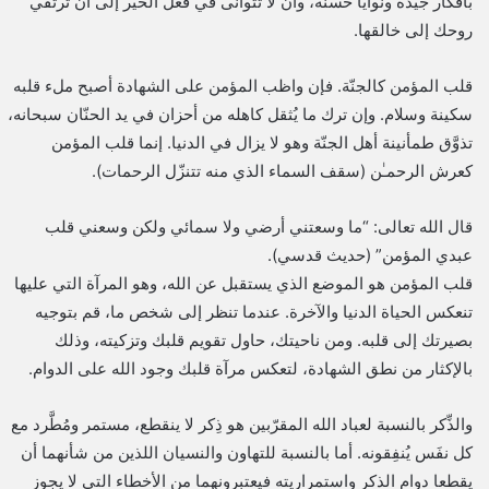
بأفكار جيدة ونوايا حسنة، وأن لا تتوانى في فعل الخير إلى أن ترتقي
روحك إلى خالقها.
قلب المؤمن كالجنّة. فإن واظب المؤمن على الشهادة أصبح ملء قلبه
سكينة وسلام. وإن ترك ما يُثقل كاهله من أحزان في يد الحنّان سبحانه،
تذوَّق طمأنينة أهل الجنّة وهو لا يزال في الدنيا. إنما قلب المؤمن
كعرش الرحمـٰن (سقف السماء الذي منه تتنزّل الرحمات).
قال الله تعالى: “ما وسعتني أرضي ولا سمائي ولكن وسعني قلب
عبدي المؤمن” (حديث قدسي).
قلب المؤمن هو الموضع الذي يستقبل عن الله، وهو المرآة التي عليها
تنعكس الحياة الدنيا والآخرة. عندما تنظر إلى شخص ما، قم بتوجيه
بصيرتك إلى قلبه. ومن ناحيتك، حاول تقويم قلبك وتزكيته، وذلك
بالإكثار من نطق الشهادة، لتعكس مرآة قلبك وجود الله على الدوام.
والذِّكر بالنسبة لعباد الله المقرّبين هو ذِكر لا ينقطع، مستمر ومُطَّرد مع
كل نفَس يُنفِقونه. أما بالنسبة للتهاون والنسيان اللذين من شأنهما أن
يقطعا دوام الذكر واستمراريته فيعتبرونهما من الأخطاء التي لا يجوز