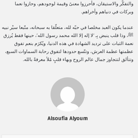
والتفكّر والاستيقان، فأحرزوا معنىً وقيمة لوجودهم، وحازوا نعما
وبركات في دنياهم وأخراهم.
عندما يكون العبد مخلصا في حبّه لله، متعلّقا به سبحانه، متّبعا سيْر نبيه
ﷺ، وذا قلب ينبض بِـ ‘لا إله إلا الله محمد رسول الله’، حينها فقط يُرزق
نعمة الثبات على ترديد الشهادة في هذه الدنيا، ويُكرَم بنعم تفوق
عظمتها عظمة العرش، وتتّسع حدودها لتفوق رحابة السماوات السبع،
وتتألق لتتجاوز جمال عالم الروح وبهاء قلبٍ مُلأ معرفةً بالله.
Alsoufia Alyoum