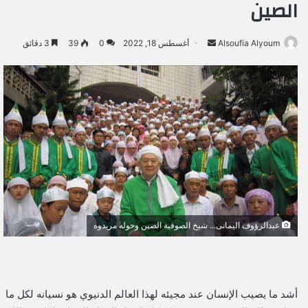
الصين
Alsoufia Alyoum
أ
أغسطس 18, 2022
0
39
3 دقائق
ر
س
ل
ب
ر
ي
د
ا
إ
ل
ك
عبدالرؤوف اليمانى... شيخ الصوفية الصين وحوله مريدوه
ت
ر
و
ن
أشد ما يصيب الإنسان عند مجيئه لهذا العالم الدنيوي هو نسيانه لكل ما
ي