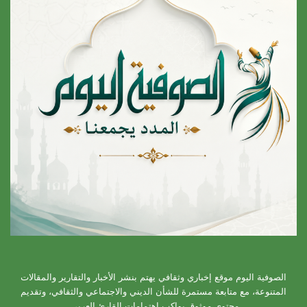
الصوفية اليوم موقع إخباري وثقافي يهتم بنشر الأخبار والتقارير والمقالات
المتنوعة، مع متابعة مستمرة للشأن الديني والاجتماعي والثقافي، وتقديم
محتوى موثوق يواكب اهتمامات القارئ العربي.