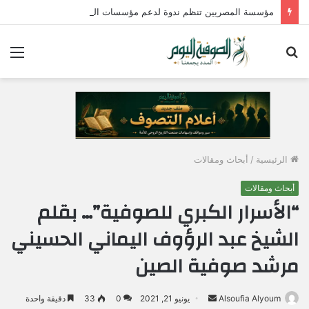
مؤسسة المصريين تنظم ندوة لدعم مؤسسات الدولة وتؤكد : الإصطفاف الوطني وبناء الوعي المجتمعي ضرورة لمواجهة التحديات وحماية الأمن القومي المصري
بحث
الق
عن
الرئيسية
/
أبحاث ومقالات
أبحاث ومقالات
“الأسرار الكبري للصوفية”… بقلم
الشيخ عبد الرؤوف اليماني الحسيني
مرشد صوفية الصين
Alsoufia Alyoum
أ
يونيو 21, 2021
0
33
دقيقة واحدة