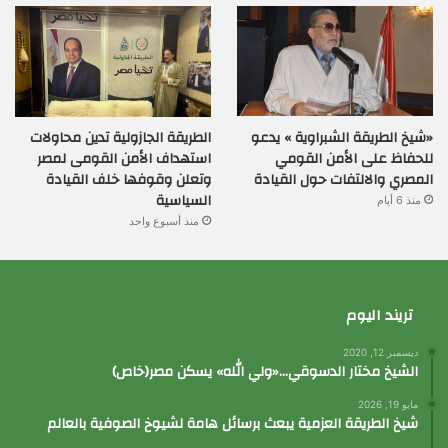
«شيخ الطريقة الشبراوية » يدعو
الطريقة الجازولية تدين محاولات
للحفاظ على الأمن القومي
استهداف الأمن القومى لمصر
المصري والالتفات حول القيادة
وتعلن وقوفها خلف القيادة
السياسية
منذ 6 أيام
منذ أسبوع واحد
تريند اليوم
ديسمبر 12, 2020
الشيخ مختار الدسوقي…«ولي الله» يسكن مصر(خاص)
مايو 19, 2026
شيخ الطريقة العزمية يبعث برسائل هامة لشيوخ الصوفية بالعالم