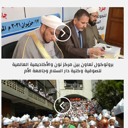
ر
ي
د
ك
ا
ل
إ
ل
ك
ت
ر
بروتوكول تعاون بين مركز نون والأكاديمية العالمية
و
للصوفية وكلية دار السلام وجامعة الأم
ن
ي