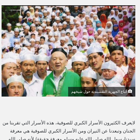
ر
س
ل
ب
ر
ي
د
ا
إ
ل
ك
ت
أتباع الجهرية النقشبندية حول شيخهم
ر
و
ن
ي
لايعرف الكثيرون الأسرار الكبري للصوفية، هذه الأسرار التي تقربنا من
ا
الجنان وتبعدنا عن النيران ومن الأسرار الكبري للصوفية هي معرفة
سيدنارسول الله صلي الله عليه وسلم معرفة حقيقة) لأنه صلي الله