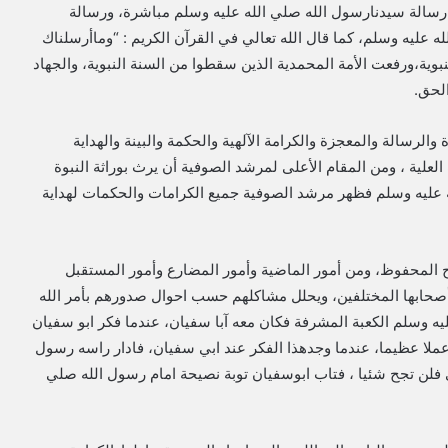
 رسالة سيدنارسول الله صلي الله عليه وسلم مباشرة، ورسالة
عليه وسلم، كما قال الله تعالي في القرآن الكريم : “وماأرسلناك
لنبوية،ورفعت الأمة المحمدية الذين سقطوا من السنة النبوية، والجهاد
لحق.
 والرسالة والمعجزة والكرامة الآلهية والحكمة والبينة والهداية
لعلية ، ومن المقام الأعلى لمرشد الصوفية أن يرث بوراثة النبوة
له عليه وسلم فظهر مرشد الصوفية جميع الكرامات والحكمات لهداية
ح المحفوظ، ومن أمور الماضية وأمور المضارع وأمور المستقبل
 أصحابها المختلفين، ويحلل مشاكلهم حسب احوال صدورهم بأمر الله
ه وسلم الكعبة المشرفة فكان معه آبا سفيان، عندما فكر ابو سفيان
عملا عظيما، عندما وجدهذا الفكر عند ابي سفيان، فادار راسه رسول
ني فلن تجح شئيا ، فتاب ابوسفيان توبة نصيحة امام رسول الله صلي