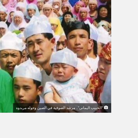
ك
ت
ر
و
ن
ي
ا
"الحبيب اليمانى".. مرشد الصوفية في الصين وحوله مربدوه