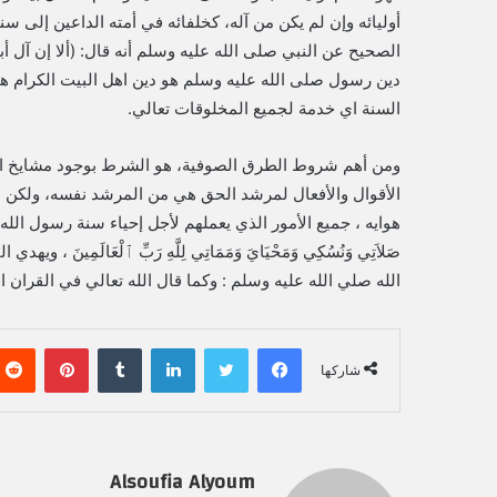
أوليائه وإن لم يكن من آله، كخلفائه في أمته الداعين إلى سنت
الصحيح عن النبي صلى الله عليه وسلم أنه قال: (ألا إن آل أبي
دين رسول صلى الله عليه وسلم هو دين اهل البيت الكرام هو 
السنة اي خدمة لجميع المخلوقات تعالي.
ومن أهم شروط الطرق الصوفية، هو الشرط بوجود مشايخ الطر
الأقوال والأفعال لمرشد الحق هي من المرشد نفسه، ولكن باطنه
هوايه ، جميع الأمور الذي يعملهم لأجل إحياء سنة رسول الله صل
صَلاَتِي وَنُسُكِي وَمَحْيَايَ وَمَمَاتِي لِلَّهِ رَبِّ ٱلْعَالَم
الله صلي الله عليه وسلم : وكما قال الله تعالي في القران ال
فيسبوك
تويتر
لينكدإن
‏Tumblr
بينتيريست
شاركها
Alsoufia Alyoum