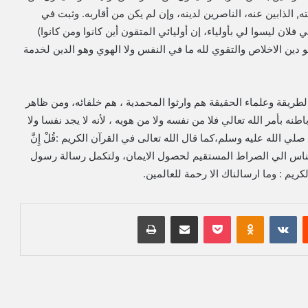
ه, الذابين عنه، الناصرين لدينه، وإن لم يكن من أقاربه. وثبت في
 فلان ليسوا لي بأولياء، إن أوليائي المتقون أين كانوا ومن كانوا)
دين الاخلاص والتقوي لله ما في النفس ولا الهوي وهو الدين لخدمة
يقة وعلماء الحقيقة هم وارثوا المحمدية ، هم خلفائه، ومن ظاهر
 بأمر الله تعالي فلا من نفسه ولا من هويه ، لأنه لا يجد نفسا ولا
ي الله عليه وسلم،كما قال الله تعالى في القرآن الكريم :قُلْ إِنَّ
ِينَ ، ويهدي الناس الي الصراط المستقيم لحصول الايمان، ولتكمل رسالة رسول
كريم : وما ارسالناك الا رحمة للعالمين.
‏Reddit
‏VKontakte
Odnoklassniki
بوكيت
مشاركة عبر البريد
طباعة