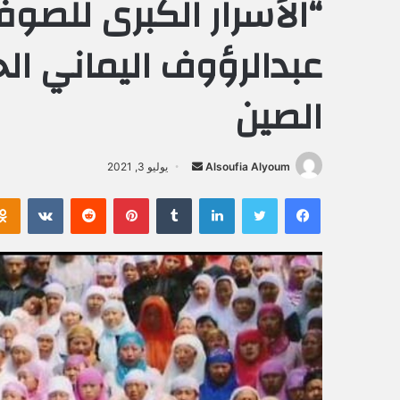
“الأسرار الكبرى للصوف
عبدالرؤوف اليماني ا
الصين
Alsoufia Alyoum
أ
يوليو 3, 2021
ر
فيسبوك
تويتر
لينكدإن
‏Tumblr
بينتيريست
‏Reddit
‏VKontakte
س
ل
ب
ر
ي
د
ا
إ
ل