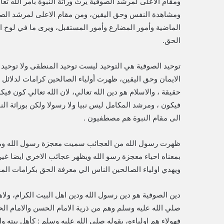
ومقام الاعلى لمرشد الصوفية يرث وراثة النبوة بامر الله تعا
ومشاهدة النفس وحق اليقين، ومن مقام الاعلى لمرشد الصو
الماضية وأمور المضارع وأمور المستقبل، ويرى ما في لوح 
الحق.
توحيد الصوفية هي التوحيد ليست توحيد المنطقى ولا توحيد ال
الايمان وحق اليقين، ظهرت أولياء الصالحين كرامات لدلائل 
حقيقة ، والاسلام هو دين الله تعالي، لان الله تعالي كون فيكون
فيكون ، ومرشد المكامل ليس نبيا ولا رسولا ولكن بوراثة ال
الى مقام النبوة هم مصطفيون .
ظهرت رسول الله من العجائب سميت معجزة رسول الله ومن م
بمعناه احياء معجزة رسو الله ويظهر عجائب الاخري ايضا غي
ويهدي اولياء الصالحين الناس الي معرفة الحق بكرامات المخت
دين الصوفية هو دين رسول الله ودين اهل البيت الكرام، ولاه
صلي الله عليه وسلم وهم من ذرية الامام الحسن والامام الحس
فهولاء هم اولياءه، بقوله صلى الله عليه وسلم : كأهل بيته وا