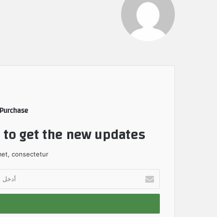
 Purchase
t to get the new updates!
et, consectetur.
أ
د
خ
ل
ب