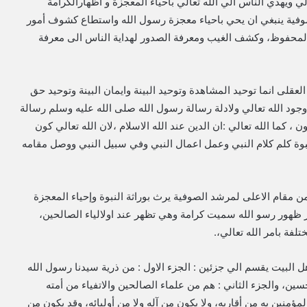
لي ويهدي الناس الي الله تعالي باحياء المعجزة و اظهارالكرامة
فية ينبغي ان يحي باحياء معجزة رسول الله واستطاع كشوف أمور
المحفوظ، وكشف الغيب ومعرفة الصدور لهداية الناس الى معرفة
عقلى انما توحيد المشاهدة وتوحيد البينة وايمان البينة وتوحيد حق
وجود الله تعالي ولادلة رسالة رسول الله صلى الله عليه وسلم رسالة
 ، كما الله تعالي :ان الدين عند الله الاسلام ،لان الله تعالي كون
نبوة كلم كلام النبي وعمل اعمال النبي وفي سبيل النبي ووصل مقامه
قام الاعلى لمرشد الصوفية يرث بوراثة النبوة وإحياء المعجزة
ر ظهور رسو الله سميت كرامة وهي تظهر عند اولالياء الصالحين،
لفة بامر الله تعالي،.
ل البيت يقسم الي جزئين : الجزء الاول : من ذرية سيدنا رسول الله
ين، والجزء الثاني : هم من علماء الصالحين والاتفياء من أمته
لمؤمنين به من أقاربه، ولا يكون من آله ولا من أوليائه، وقد يكون من