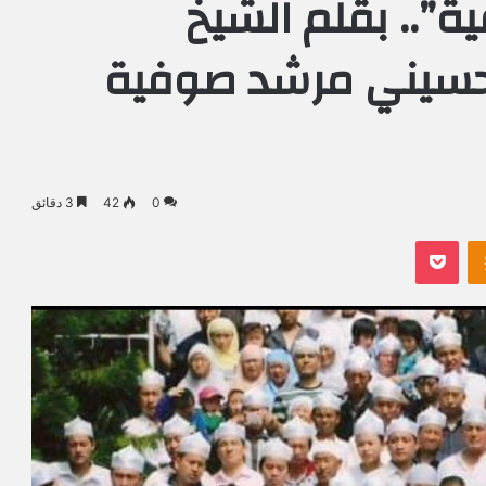
ية”.. بقلم الشيخ
لحسيني مرشد صوفية
0
42
3 دقائق
Odnoklassniki
بوكيت