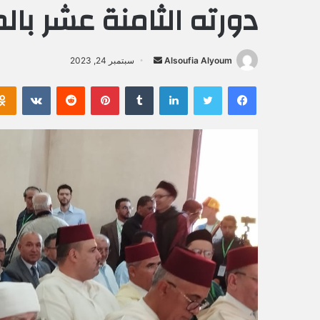
دورته الثامنة عشر با
Alsoufia Alyoum
أ
سبتمبر 24, 2023
ر
فيسبوك
تويتر
لينكدإن
‏Tumblr
بينتيريست
‏Reddit
‏VKontakte
س
ل
ب
ر
ي
د
ا
إ
ل
ك
ت
ر
و
ن