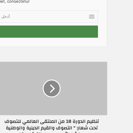
et, consectetur.
أ
د
خ
ل
ب
ر
ي
د
ك
ا
ل
إ
ل
ك
ت
ر
و
ن
تنظيم الدورة 18 من الملتقى العالمي للتصوف
ي
تحت شعار: " اﻟﺘﺼﻮف واﻟﻘﻴﻢ اﻟﺪﻳﻨﻴﺔ واﻟﻮﻃﻨﻴﺔ