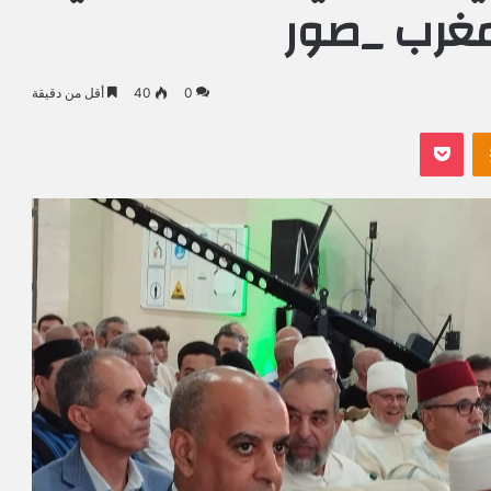
لمغرب _صور
0
40
أقل من دقيقة
Odnoklassniki
بوكيت