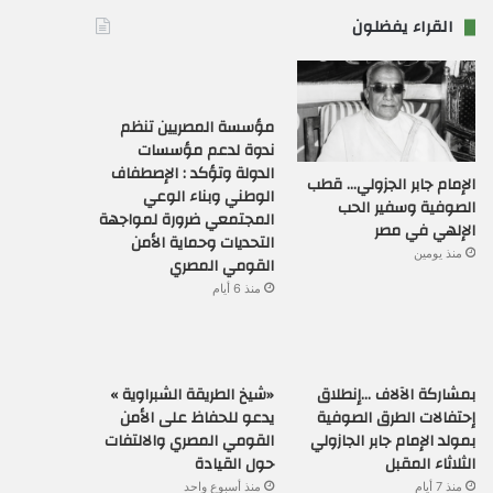
القراء يفضلون
مؤسسة المصريين تنظم
ندوة لدعم مؤسسات
الدولة وتؤكد : الإصطفاف
الإمام جابر الجزولي… قطب
الوطني وبناء الوعي
الصوفية وسفير الحب
المجتمعي ضرورة لمواجهة
الإلهي في مصر
التحديات وحماية الأمن
منذ يومين
القومي المصري
منذ 6 أيام
بمشاركة الآلاف …إنطلاق
«شيخ الطريقة الشبراوية »
إحتفالات الطرق الصوفية
يدعو للحفاظ على الأمن
بمولد الإمام جابر الجازولي
القومي المصري والالتفات
الثلاثاء المقبل
حول القيادة
منذ 7 أيام
منذ أسبوع واحد