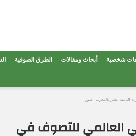
ات شخصية
أبحاث ومقالات
الطرق الصوفية
ال
رته الثامنة عشر بالمغرب _صور
قي العالمي للتصوف في