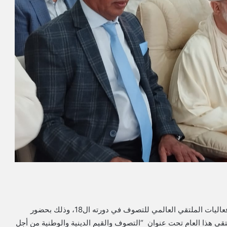
افتتحت الطريقة القادرية اليودشيشية، بالمملكة المغربية ، فعاليات الملتقي العالمي للتصوف في دورته ال18، وذلك بحضور
تقي هذا العام تحت عنوان “التصوف والقيم الدينية والوطنية من أجل