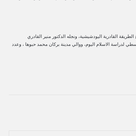
لطريقة القادرية اليودشيشية، ونجله الدكتور منير القادري
 لدراسة الاسلام اليوم، ووالي مدينة بركان محمد حبوها ، وعدد
‏Reddit
‏VKontakte
Odnoklassniki
بوكيت
مشاركة عبر البريد
طباعة