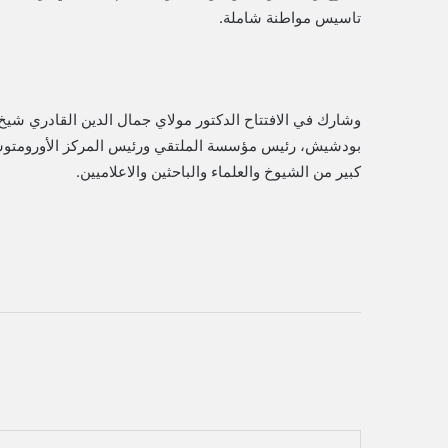
تاسيس مواطنة شاملة.
وشارك في الافتتاح الدكتور مولاي جمال الدين القادري شيخ ا
بودشيش، رئيس مؤسسة الملتقي ورئيس المركز الأورومتوسطي
كبير من الشيوخ والعلماء والباحثين والاعلاميين.
فيسبوك
تويتر
لينكدإن
‏Tumblr
بينتيريست