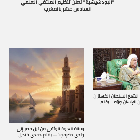
"البودشيشية" تعلن تنظيم الملتقي العلمي
السادس عشر بالمغرب
الشيخ السلطان الكسنزان
 الإنسان وربّه ….بقلم
رسالة العروة الوثقى من نيل مصر إلى
وادي حضرموت…. بقلم حمدي قنديل