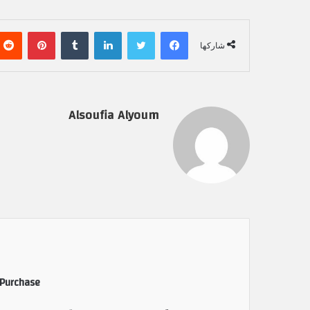
فيسبوك
تويتر
لينكدإن
‏Tumblr
بينتيريست
شاركها
Alsoufia Alyoum
 Purchase