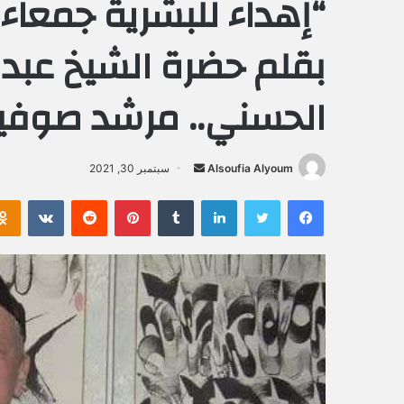
“إهداء للبشرية جمعاء
بقلم حضرة الشيخ عبد 
الحسني.. مرشد صوفية
Alsoufia Alyoum
أ
سبتمبر 30, 2021
ر
فيسبوك
تويتر
لينكدإن
‏Tumblr
بينتيريست
‏Reddit
‏VKontakte
س
ل
ب
ر
ي
د
ا
إ
ل