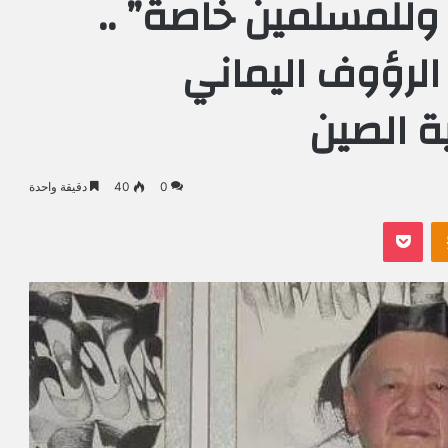
 وللمسلمين خاصة” ..
الرؤوف اليماني
 الصين
0
40
دقيقة واحدة
Odnoklassniki
بوكيت