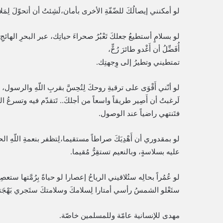
لو أمكنني إيصالُكَ للضّفّةِ الأخرى بأمان،لَشِئتُ أن أتحوّلَ لِمَلاّ
لو بسلامٍ أستطيعُ جعلكَ تَعْبُرُ صحراءَ حياتِك، عبر البحرِ الهائجِ 
أُفَضِّلُ أن أَغْدو طائرَ رُخٍّ،
تمتطيني وتطيرُ إلى وِجهتِك.
لو أنّني أَقْوَى على ترقيةِ روحكَ لِتُحِسَّ بقربِ اللّهِ والرسول،
لَرغبتُ أن أَصِير طريقاً واسعاً من أجلكَ.. تَتقدّم فيه وتسرعُ 
فتَنتهي راضياً عند الوصول.
لو بمقدوري أن أَهْدِيَكَ صراطاً مستقيما،لِتظفر بنعمةِ اللّهِ الحق
عليه بسلاسةٍ، وبالنعيم تستقِرُّ مُقيما.
لو عُمُراً بحالِه ستُلاقيني الرياحُ إعصارا لو حياةً بِرُمَّتها س
ستَعْلو الشمسُ رأسي أمتارا لِسلامكَ وسلامتكَ ستَجري بَهْجَتي
مهدى للإنسانية عامّة وللمسلمين خاصّة.