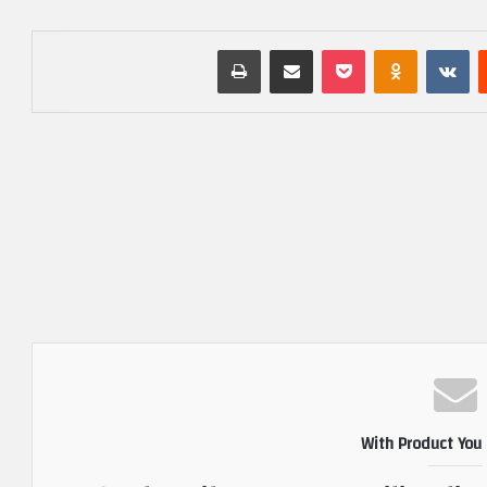
‏Reddit
‏VKontakte
Odnoklassniki
بوكيت
مشاركة عبر البريد
طباعة
With Product You