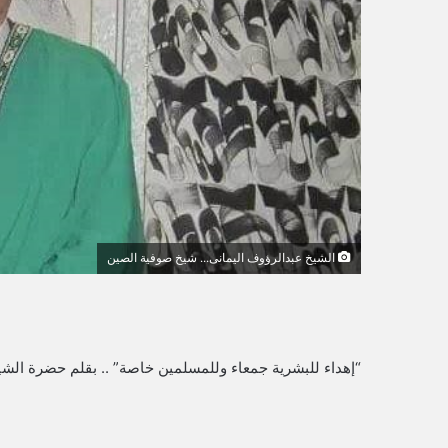
ك
ت
ر
و
ن
ي
ا
الشيخ عبدالرؤوف اليمانى... شيخ صوفية الصين
“إهداء للبشرية جمعاء وللمسلمين خاصة” .. بقلم حضرة الش