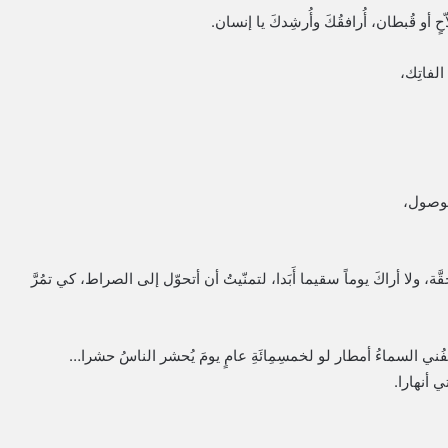
حٍ أو قُبطان، أُرافقُكَ وأُرشِدكَ يا إنسان.
الفاتِك،
الوصول،
َّة، ولا أراكَ يوماً سقيما أَبَدا، لتمنّيتُ أن أتحوّل إلى الصراط، كي تمُرَّ
تعصِفُني السماءُ أمطار لو لخمسِمِائَةِ عامٍ يومَ يُحشر الناسُ حشرا…
 أنهارا.