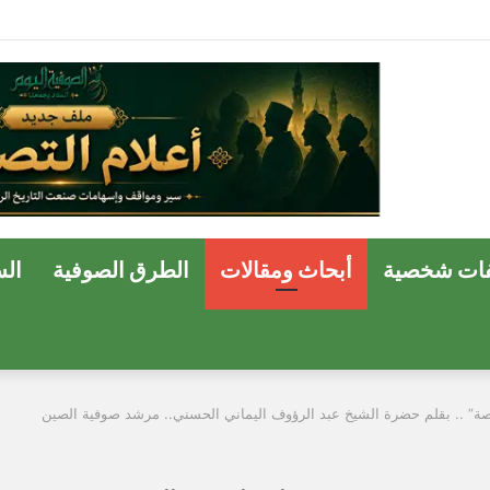
ات شخصية
أبحاث ومقالات
الطرق الصوفية
ال
صة” .. بقلم حضرة الشيخ عبد الرؤوف اليماني الحسني.. مرشد صوفية الصين