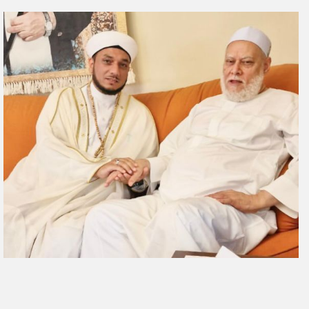
ر
س
ل
ب
ر
ي
د
ا
إ
ل
ك
ت
ر
و
ن
ي
ا