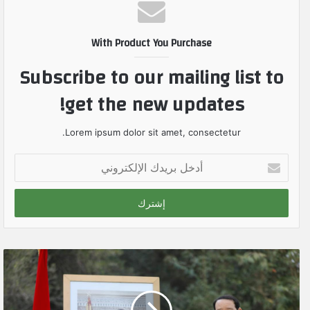
With Product You Purchase
Subscribe to our mailing list to
get the new updates!
Lorem ipsum dolor sit amet, consectetur.
أ
د
خ
ل
ب
ر
ي
د
ك
ا
ل