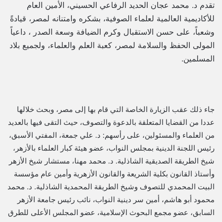
تقدم د. محمد عجان الحديد الرفاعي الحسيني، الأمين العام
للأكاديمية العالمية لعلماء الصوفية، بشكره وامتنانه لمصر، قيادةً
وشعباً، على حسن الاستقبال وكرم الضيافة وسعة الصدر ، داعياً
المولى الحفظ والسلامة لمصر، كعبة العلم والعلماء، ولجميع بلاد
المسلمين.
جاء ذلك عقب الزيارة الخاصة التي قام بها إلى مصر، وبحث خلالها
عددا من القضايا المتعلقة بالدعوة والتصوف، حيث التقى فيها بالعديد
من العلماء والمسئولين، على رأسهم: د. علي جمعة، المفتي الأسبق،
رئيس اللجنة الدينية بمجلس النواب، عضو هيئة كبار العلماء بالأزهر،
شيخ الطريقة الصديقية الشاذلية. د. محمد مهنا، مستشار شيخ الأزهر
وأستاذ القانون بكلية الشريعة والقانون الأزهرية وأمين عام مؤسسة
البيت المحمدي للتصوف وشيخ الطريقة المحمدية الشاذلية. د. محمد
محمود أبو هاشم، أمين سر دينية النواب، نائب رئيس جامعة الأزهر
السابق، عضو مجمع البحوث الإسلامية، عضو المجلس الأعلى للطرق