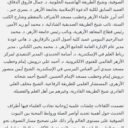
الصوفية، وشيخ الطريقة الهاشمية الخلوتية. د. جمال فاروق الدقاق،
العميد السابق لكلية الدعوة الإسلامية بجامعة الأزهر. د. يسري جبر ،
أحد أبرز علماء الأزهر وخطيب مسجد الأشراف بالمقطم وشارح الكتب
الستة، نائب شيخ الطريقة الصديقية الشاذلية. د محمد أبو زيد الأمير،
رئيس قطاع المعاهد الأزهرية، ونائب رئيس جامعة الأزهر. د. محمد
عبدالرحيم البيومي عميد كلية أصول الدين بالزقازيق. د. هاني عودة
مدير عام الإدارة العامة للجامع الأزهر. د. محمد يحيى الكتاني ، مدير
رباط العلم في الإسكندرية. د. أسامة الحديدي، المدير التنفيذي لمركز
الأزهر العالمي للفتوى الالكترونية. د. أحمد علي درويش، إمام وخطيب
مسجد سيدي أبي العباس المرسي في الإسكندرية. الشيخ أيمن منصور
درويش إمام وخطيب مسجد الإمام الحسين. الشيخ أحمد شحاته
الأزهري، المستشار العلمي للطريقة الرفاعية. الشيخ مخلف العلي
القادري شيخ الطريقة القادرية، وغيرهم من أهل العلم والفضيلة.
تضمنت اللقاءات جِلسَات علمية رُوحانية تجاذب العلماء فيها أطراف
الحديث حول أهمية تجديد أواصر الصلة وروابط المحبة بين البيوت
الصوفية على مستوى العالم وأثر ذلك على تصحيح مسار التصوف نحو
المنهج العلمي الراشد المستنير الذي تتبناه الأكاديمية العالمية لعلماء