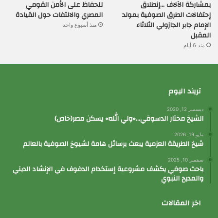
بمشاركة الآلاف …إنطلاق
للحفاظ على الأمن القومي
إحتفالات الطرق الصوفية بمولد
المصري والالتفات حول القيادة
الإمام جابر الجازولي الثلاثاء
منذ أسبوع واحد
المقبل
منذ 6 أيام
تريند اليوم
ديسمبر 12, 2020
الشيخ مختار الدسوقي…«ولي الله» يسكن مصر(خاص)
مايو 19, 2026
شيخ الطريقة العزمية يبعث برسائل هامة لشيوخ الصوفية بالعالم
سبتمبر 10, 2025
باحث صوفي يكشف مشروعية إستخدام الدفوف في الإنشاد الديني
والمديح النبوي
اخر المقالات