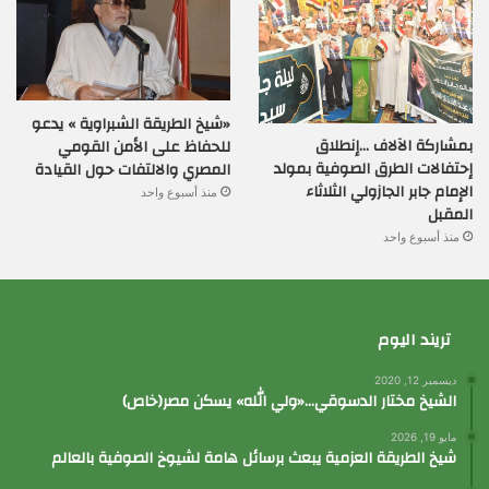
«شيخ الطريقة الشبراوية » يدعو
بمشاركة الآلاف …إنطلاق
للحفاظ على الأمن القومي
إحتفالات الطرق الصوفية بمولد
المصري والالتفات حول القيادة
الإمام جابر الجازولي الثلاثاء
منذ أسبوع واحد
المقبل
منذ أسبوع واحد
تريند اليوم
ديسمبر 12, 2020
الشيخ مختار الدسوقي…«ولي الله» يسكن مصر(خاص)
مايو 19, 2026
شيخ الطريقة العزمية يبعث برسائل هامة لشيوخ الصوفية بالعالم