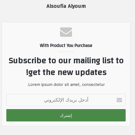
Alsoufia Alyoum
With Product You Purchase
Subscribe to our mailing list to
get the new updates!
Lorem ipsum dolor sit amet, consectetur.
أ
د
خ
ل
ب
ر
ي