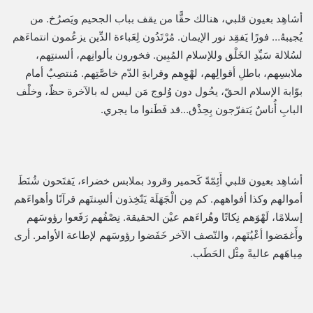
أشاهِد بعيون قلبي، هنالك حقًّا من يقف بباب الجحيم ويَصرُخ. من
يُجيبهُ… فورًا يَفقِد نور الإيمان. مُرْتَدُون لِعَباءة الدِّين يزعُمون انتماءَهم
لسُلالة سَيِّدِ الخَلْق وللإسلام المُبِين. فخورون بألوانِهم، ألسنتِهم،
ملابسِهم، باطلِ أقوالِهم، لهْوِهم وقرابةِ الدّم خاصَّتِهم. مُنتصِبٌ أمام
بوّابة الإسلام الحقّ، يحُول دون وُلوج مَن ليس له بالآخرة حظّ، وخلْف
البابِ أُناسٌ يَتفرّجون بِحِذْق…قد فَطَنوا ما يجري.
أشاهِد بعيون قلبي أَئِمّةً كَحمير وقرود بملابس خضراء، يَفتَحون شُنَطَ
أموالهم وكذا أفواههم. كم مِن الْجَهَلَة يَتّخِذون ألسِنتَهم قرآنًا وأهواءَهم
إسلامًا، لَهْوَهم نِكاتًا وهُراءَهم عيْن الحقيقة. نِصْفُهم رَفَعوا رؤوسَهم
وأَغمَضوا أعْيُنَهم، والنّصف الآخر خَفَضوا رؤوسَهم لإطاعة الأوامر. أرى
مِياهَهم عاليةً مِثْل الحَطَب.