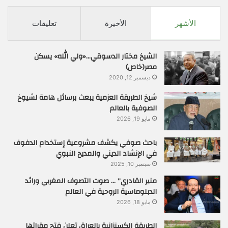
الأشهر
الأخيرة
تعليقات
الشيخ مختار الدسوقي…«ولي الله» يسكن
مصر(خاص)
ديسمبر 12, 2020
شيخ الطريقة العزمية يبعث برسائل هامة لشيوخ
الصوفية بالعالم
مايو 19, 2026
باحث صوفي يكشف مشروعية إستخدام الدفوف
في الإنشاد الديني والمديح النبوي
سبتمبر 10, 2025
منير القادري” … صوت التصوف المغربي ورائد
الدبلوماسية الروحية في العالم
مايو 18, 2026
الطريقة الكسنزانية بالعراق تعلن فتح مقراتها