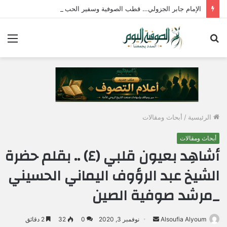
الإمام جابر الجزولي… قطب الصوفية وسفير الحب الإلهي في مصر
بحث
الق
عن
الرئيسية
/
أبحاث ومقالات
أبحاث ومقالات
أشاهِد بعيون قلبي (٤) .. بقلم حضرة
الشيخ عبد الرؤوف اليماني الحسيني
_مرشد صوفية الصين
Alsoufia Alyoum
أ
نوفمبر 3, 2020
0
32
2 دقائق