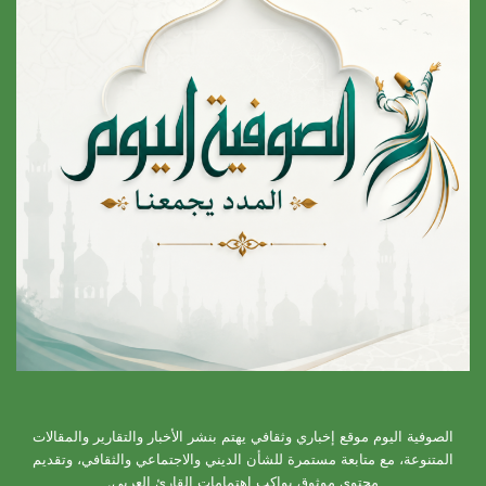
الصوفية اليوم موقع إخباري وثقافي يهتم بنشر الأخبار والتقارير والمقالات
المتنوعة، مع متابعة مستمرة للشأن الديني والاجتماعي والثقافي، وتقديم
محتوى موثوق يواكب اهتمامات القارئ العربي.