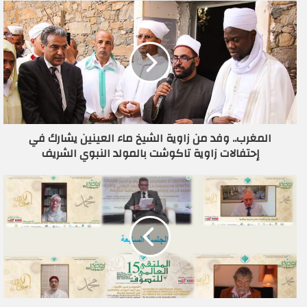
د
ك
ا
ل
إ
ل
ك
ت
ر
المغرب.. وفد من زاوية الشيخ ماء العينين يشارك في
و
إحتفالات زاوية تاكوشت بالمولد النبوي الشريف
ن
ي