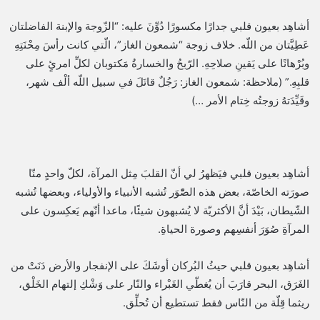
أشاهِد بعيون قلبي جدارًا مكسورًا دُوِّنَ عليه: “الزّوجة والإبنة الفاضلتان
عَطِيَّتان من اللّه. خلاف زوجة “شمعون الغاز”، الّتي كانت رأسَ مِحْنَتِهِ
وبُرْهانًا على يَقينِ صلاحِهِ. الرّبحُ والخسارةُ مَكتوبان لكلِّ امرئٍ على
قلبِهِ.” (ملاحظة: شمعون الغاز: رَجُلٌ قاتَلَ في سبيل اللّه ألْف شهر،
وقَيِّدَتهُ زوجتُه خِتام الأمر …)
أشاهِد بعيون قلبي فيَظهرُ لي أنّ القلبَ مِثل المرآة، لكلّ واحدٍ منّا
صورَته الخاصّة، بعض هذه الصّْوَر تُشبه الأنبياء والأولياء، وبعضها تُشبه
الشّيطان، بَيْدَ أنَّ الأكثريّة لا يُشبهون شيئًا، ماعدا أنّهم يَعكِسون على
المرآةِ صُوَرَ أنفسِهم وصورة الحياةِ.
أشاهِد بعيون قلبي حيثُ البُركان أوشَكَ على الإنفجار والأرض دَنَتْ من
الغَرَق، البحر قارَبَ أن يُغطّي الغَبْراء والنّار على وَشْكِ إلتهام الخَلْق،
ريثما قِلّة من النّاس فقط تستطيع أن تُحلِّق.