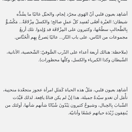
أشاهِد بعيون قلبي أنّ الهَوى مجرّد لِجام، والحبْل غالبًا ما يشُدُّه
شيطان؛ الغيْرة أفعًى تُفسِد كلّ عملٍ صالح؛ والكسلُ مِزْلاقَةٌ… مَكْسُـوٌّ
بِالطَّحالبِ سطْحُها، وكثيرون على المِزْلاقَة قد وُلِدوا. تلك أربعُ
مجموعات من النّاس، على باب النّار… عاليًا يَصرخُ بِهِم الْخَنَّاس.
(ملاحظة: هنالك أربعة أعداء على الدّرب الصُّوفيّ: الشّخصية، الأنانية،
الشّيطان وكذا الكبرياء والكسل، وكلّها محظورات).
أشاهِد بعيون قلبي، مَثَلُ هذه الحياة كَمَثَلِ امرأة عجوز متجعّدة منحنِية،
تأْمَل أن تغدو سيّدةً جميلة، هذا إنْ لم يكن فتاةً يافِعة. لذلك قَيَّدَت
الشّبابَ بِالحِبال، وشيوخٌ كثيرون يَبْدُونَ شُبّانًا شأنهم شأنها، أولئك من
يُنفِقون زُبْدَة حياتهم جَشَعًا وأنانيّة.