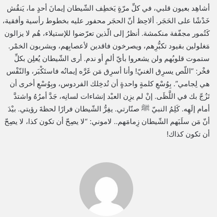
أشاهِد بعيون قلبي، في كلِّ مرّةٍ يَخطِف الشّيطان إيمانَ أحدٍ ما، يَنقُش
خَدْشًا على الحَجَر. ألاحِظ أنّ الحجَر محفور عليه بخطوط رأسية وأفقية،
كَتُمور مجفّفة منكمشة. أنظرُ إلى الّذين تعرّضوا للإستيلاء، هُم لا يزالون
مَغلولين بقيود تكبُّرِهم، ويصرخون فاقدين لأعصابِهم، ويشربون الخمْر.
ستموت قلوبُهم ولن يشعروا بأيّ ألمٍ أو ندم. أرى الشّيطان يُعلِن بكلِّ
فخْر: “اللّص يسرِق الغنيّ! وأنا أسرِق مَن غَرَّه إيمانُه فاستَكْبَر، والنّفْس
هي لِجامي”. بِوُسْعِ كلمةٍ واحدةٍ أن تُدخِلك الفردوس، وبِوُسْعِ أخرى أن
تَزُجّ بك في اللَّظَى. إنْ لم يزِن العبْد إنشاءات لسانِه، جَدَّ أمرُهُ واشتدَّ
أمام إلَهِه. كَلِمُ النبيّ ﷺ صنّارتي. يفِرُّ الشّيطان فرارًا لحظةَ رؤيتي. بيْدَ
أنّ مَن سلَبَهم الشّيطان زِمامَهم.. لاموني: “لا يصِحّ أن تكون كذا، لا يصِحّ
أن تكون كذاك!