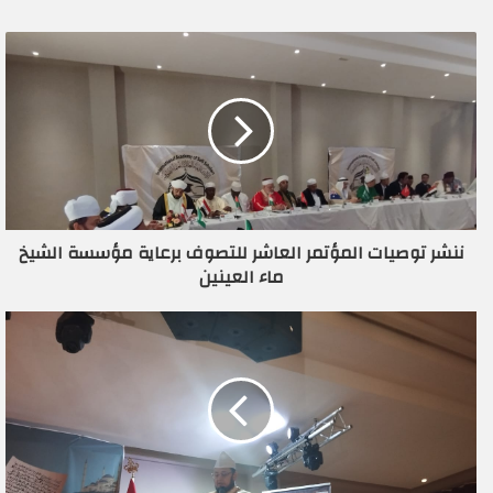
ر
ي
د
ك
ا
ل
إ
ل
ك
ت
ر
ننشر توصيات المؤتمر العاشر للتصوف برعاية مؤسسة الشيخ
و
ماء العينين
ن
ي