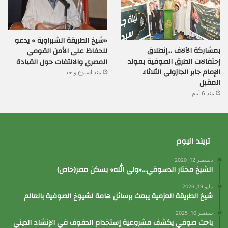
«شيخ الطريقة الشبراوية » يدعو
بمشاركة الآلاف …إنطلاق
للحفاظ على الأمن القومي
إحتفالات الطرق الصوفية بمولد
المصري والالتفات حول القيادة
الإمام جابر الجازولي الثلاثاء
منذ أسبوع واحد
المقبل
منذ 6 أيام
تريند اليوم
ديسمبر 12, 2020
الشيخ مختار الدسوقي…«ولي الله» يسكن مصر(خاص)
مايو 19, 2026
شيخ الطريقة العزمية يبعث برسائل هامة لشيوخ الصوفية بالعالم
سبتمبر 10, 2025
باحث صوفي يكشف مشروعية إستخدام الدفوف في الإنشاد الديني