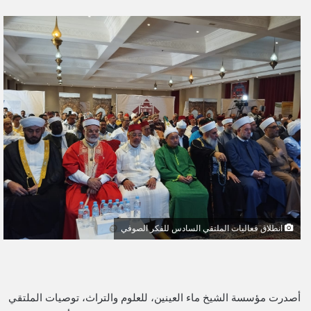
ر
س
ل
ب
ر
ي
د
ا
إ
ل
ك
ت
ر
و
انطلاق فعاليات الملتقي السادس للفكر الصوفي
ن
ي
ا
أصدرت مؤسسة الشيخ ماء العينين، للعلوم والتراث، توصيات الملتقي