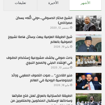
الأشهر
الأخيرة
تعليقات
الشيخ مختار الدسوقي…«ولي الله» يسكن
مصر(خاص)
ديسمبر 12, 2020
شيخ الطريقة العزمية يبعث برسائل هامة لشيوخ
الصوفية بالعالم
مايو 19, 2026
باحث صوفي يكشف مشروعية إستخدام الدفوف
في الإنشاد الديني والمديح النبوي
سبتمبر 10, 2025
منير القادري” … صوت التصوف المغربي ورائد
الدبلوماسية الروحية في العالم
مايو 18, 2026
الطريقة الكسنزانية بالعراق تعلن فتح مقراتها
وساحاتها لإستقبال المنكوبين والمتضررين من