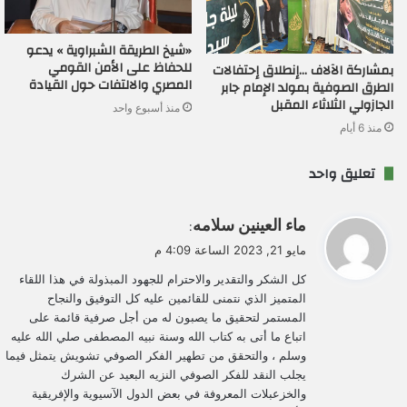
«شيخ الطريقة الشبراوية » يدعو
للحفاظ على الأمن القومي
بمشاركة الآلاف …إنطلاق إحتفالات
المصري والالتفات حول القيادة
الطرق الصوفية بمولد الإمام جابر
الجازولي الثلاثاء المقبل
منذ أسبوع واحد
منذ 6 أيام
تعليق واحد
ي
ماء العينين سلامه
:
ق
مايو 21, 2023 الساعة 4:09 م
و
كل الشكر والتقدير والاحترام للجهود المبذولة في هذا اللقاء
ل
المتميز الذي نتمنى للقائمين عليه كل التوفيق والنجاح
المستمر لتحقيق ما يصبون له من أجل صرفية قائمة على
اتباع ما أتى به كتاب الله وسنة نبيه المصطفى صلي الله عليه
وسلم ، والتحقق من تطهير الفكر الصوفي تشويش يتمثل فيما
يجلب النقد للفكر الصوفي النزيه البعيد عن الشرك
والخزعبلات المعروفة في بعض الدول الآسيوية والإفريقية