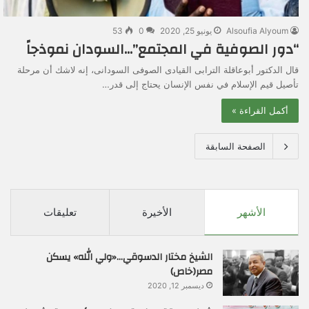
Alsoufia Alyoum
يونيو 25, 2020
0
53
“دور الصوفية في المجتمع”…السودان نموذجاً
قال الدكتور أبوعاقلة الترابى القيادى الصوفى السودانى، إنه لاشك أن مرحلة
تأصيل قيم الإسلام في نفس الإنسان يحتاج إلى قدر…
أكمل القراءة »
الصفحة السابقة
الأشهر
الأخيرة
تعليقات
الشيخ مختار الدسوقي…«ولي الله» يسكن
مصر(خاص)
ديسمبر 12, 2020