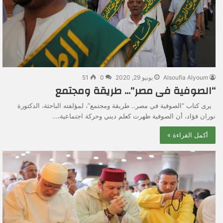
Alsoufia Alyoum
يونيو 29, 2020
0
51
“الصوفية فى مصر”… طريقة ومجتمع
يرى كتاب “الصوفية في مصر.. طريقة ومجتمع”، لمؤلفته الباحثة، الدكتورة
نوران فؤاد، أن الصوفية ظهرت كعلم ديني وحركة اجتماعية،…
أكمل القراءة »