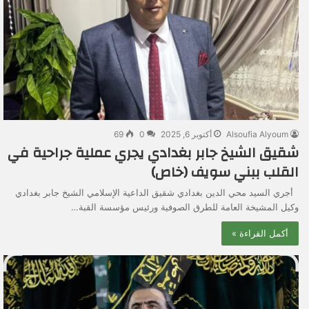
Alsoufia Alyoum
أكتوبر 6, 2025
0
69
شقيق الشيخ جابر بغدادي يجري عملية جراحية في
القلب ببني سويف (خاص)
أجري السيد محي الدين بغدادي شقيق الداعية الإسلامي الشيخ جابر بغدادي
وكيل المشيخة العامة للطرق الصوفية ورئيس مؤسسة القبة…
أكمل القراءة »