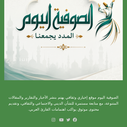
الصوفية اليوم موقع إخباري وثقافي يهتم بنشر الأخبار والتقارير والمقالات
المتنوعة، مع متابعة مستمرة للشأن الديني والاجتماعي والثقافي، وتقديم
محتوى موثوق يواكب اهتمامات القارئ العربي.
انستقرام
فيسبوك
تويتر
يوتيوب