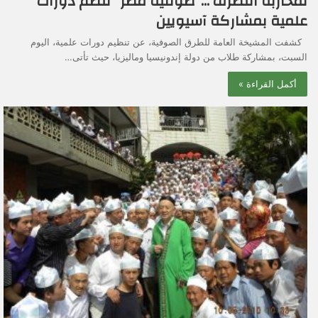
لمحاربة التطرف …”صوفية مصر” تنظم دورات
علمية بمشاركة آسيويين
كشفت المشيخة العامة للطرق الصوفية، عن تنظيم دورات علمية، اليوم
السبت، بمشاركة طلاب من دولة إندونيسيا وماليزيا، حيث تأتى…
أكمل القراءة »