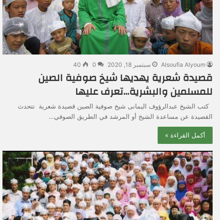
Alsoufia Alyoum
سبتمبر 18, 2020
0
40
قصيدة شعرية يهديها شيخ صوفية الصين
للمسلمين والبشرية…تعرف عليها
كتب الشيخ عبدالرؤوف اليمانى شيخ صوفية الصين قصيدة شعرية تتحدث
القصيدة عن مساعدة الشيخ أو المرشد في الطريق الصوفي…
أكمل القراءة »