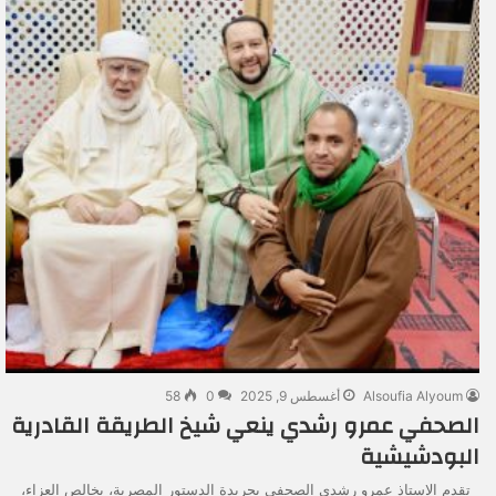
Alsoufia Alyoum
أغسطس 9, 2025
0
58
الصحفي عمرو رشدي ينعي شيخ الطريقة القادرية
البودشيشية
تقدم الاستاذ عمرو رشدي الصحفي بجريدة الدستور المصرية، بخالص العزاء،