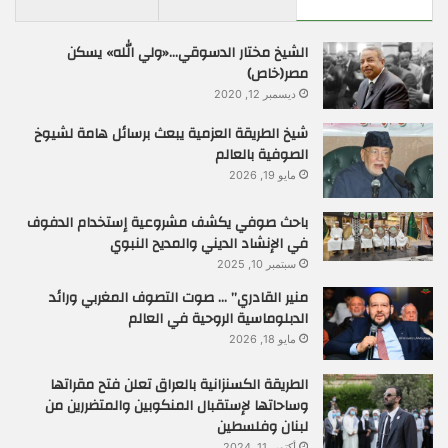
الشيخ مختار الدسوقي…«ولي الله» يسكن
مصر(خاص)
ديسمبر 12, 2020
شيخ الطريقة العزمية يبعث برسائل هامة لشيوخ
الصوفية بالعالم
مايو 19, 2026
باحث صوفي يكشف مشروعية إستخدام الدفوف
في الإنشاد الديني والمديح النبوي
سبتمبر 10, 2025
منير القادري” … صوت التصوف المغربي ورائد
الدبلوماسية الروحية في العالم
مايو 18, 2026
الطريقة الكسنزانية بالعراق تعلن فتح مقراتها
وساحاتها لإستقبال المنكوبين والمتضررين من
لبنان وفلسطين
أكتوبر 11, 2024