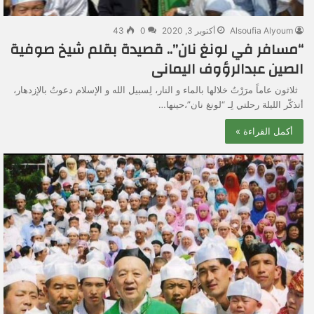
Alsoufia Alyoum
أكتوبر 3, 2020
0
43
“مسافر في لونغ نان”.. قصيدة بقلم شيخ صوفية
الصين عبدالرؤوف اليمانى
ثلاثون عاماً مرَرْتُ خلالها بالماء و النار، لِسبيل الله و الإسلام دعوتُ بالإزدهار،
أتذكّر الليلة رحلتي لِـ “لونغ نان”،حينها…
أكمل القراءة »