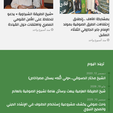
«شيخ الطريقة الشبراوية » يدعو
بمشاركة الآلاف …إنطلاق
للحفاظ على الأمن القومي
إحتفالات الطرق الصوفية بمولد
المصري والالتفات حول القيادة
الإمام جابر الجازولي الثلاثاء
منذ أسبوع واحد
المقبل
منذ أسبوع واحد
تريند اليوم
ديسمبر 12, 2020
الشيخ مختار الدسوقي…«ولي الله» يسكن مصر(خاص)
مايو 19, 2026
شيخ الطريقة العزمية يبعث برسائل هامة لشيوخ الصوفية بالعالم
سبتمبر 10, 2025
باحث صوفي يكشف مشروعية إستخدام الدفوف في الإنشاد الديني
والمديح النبوي