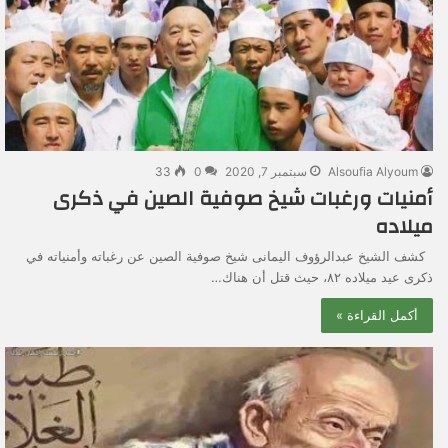
Alsoufia Alyoum
سبتمبر 7, 2020
0
33
أمنيات ورغبات شيخ صوفية الصين في ذكرى
ميلاده
كشف الشيخ عبدالرؤوف اليمانى شيخ صوفية الصين عن رغباته وأمنياته في
ذكرى عيد ميلاده ٨٢، حيث قتل أن هناك…
أكمل القراءة »