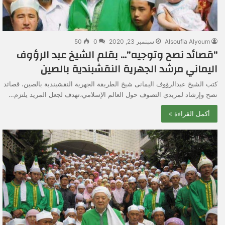
Alsoufia Alyoum
سبتمبر 23, 2020
0
50
“قصائد نصح وتوجيه”… بقلم الشيخ عبد الرؤوف
اليماني مرشد الجهرية النقشبندية بالصين
كتب الشيخ عبدالرؤوف اليمانى شيخ الطريقة الجهرية النقشبندية بالصين، قصائد
نصح وإرشاد لمريدي التصوف حول العالم الإسلامي،تهدف لجعل المريد يلتزم…
أكمل القراءة »