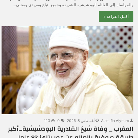
والمواساة إلى العائلة البودشيشية الشريفة وجميع اتباع ومريدى ومحبى…
أكمل القراءة »
Alsoufia Alyoum
أغسطس 8, 2025
0
113
المغرب _ وفاة شيخ القادرية البودشيشية…أكبر
طريقة صوفية بالعالم عن عمر يناهز 83 عاما