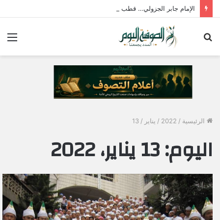
الإمام جابر الجزولي… قطب الصوفية وسفير الحب الإلهي في مصر
بحث
الق
عن
الرئيسية
/
2022
/
يناير
/
13
اليوم:
13 يناير، 2022