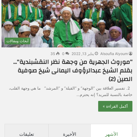
أبحاث ومقالات
Alsoufia Alyoum
يناير 13, 2022
0
35
“موروث الجهرية من وجهة نظر النقشبندية”…
بقلم الشيخ عبدالرؤوف اليمانى شيخ صوفية
الصين (2)
2. تفسير العلاقة بين “الوجهة” و “القبلة” و “المرشد” ما هي وجهة القلب،
خاصة بالنسبة للمريد؟ إنه يحترم…
أكمل القراءة »
الأشهر
الأخيرة
تعليقات