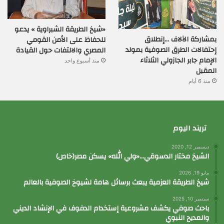
«شيخ الطريقة الشبراوية » يدعو
بمشاركة الآلاف …إنطلاق
للحفاظ على الأمن القومي
إحتفالات الطرق الصوفية بمولد
المصري والالتفات حول القيادة
الإمام جابر الجازولي الثلاثاء
منذ أسبوع واحد
المقبل
منذ 6 أيام
تريند اليوم
ديسمبر 12, 2020
الشيخ مختار الدسوقي…«ولي الله» يسكن مصر(خاص)
مايو 19, 2026
شيخ الطريقة العزمية يبعث برسائل هامة لشيوخ الصوفية بالعالم
سبتمبر 10, 2025
باحث صوفي يكشف مشروعية إستخدام الدفوف في الإنشاد الديني
والمديح النبوي