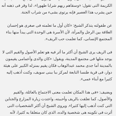
الكريمة التى تقول: «وسقاهم ربهم شرابا طهورا»، لذا وقر فى ذهنه أنه
حين يشرب هذا العصير فإنه يرتوى بشىء من شراب الجنة.
عن طفولته يتذكر الشيخ: «كان أول ما تعلمته فى صغرى هو إحسان
العلاقة بين الرجل والمرأة، لأن الأسرة هى الوحدة التى يبدأ منها بناء
المجتمع الإنسانى، كما تعلمت حب الريف».
فى الريف يرى الشيخ أن أكثر ما أثر فيه هو تعلم الأصول والقيم التى لا
يوجد مثلها فى مجتمع المدينة، ويقول: «كان والدى وأعمامى يقيمون
بالمدينة أما جدى محمد عبدالوهاب فكان يقيم بمنزله الكبير على هيئة
دوار، فى قرية طنسا التابعة لمركز ببا ببنى سويف، وكنت أذهب إليه
كثيرا مع أبناء عمى».
ويضيف: «فى هذا المكان تعلمت معنى الاجتماع بالعائلة، والقيم
والأصول، كما تعلقت بالريف وأحببته، واعتدت زيارة المزارع والجناين
التى كنت أذهب إليها كثيرا». ويروى الشيخ أن أكثر الشخصيات التى
أثرت فى تكوينه هى شخصية والده، الذى كان متعلقا به كثيرا، لأنه