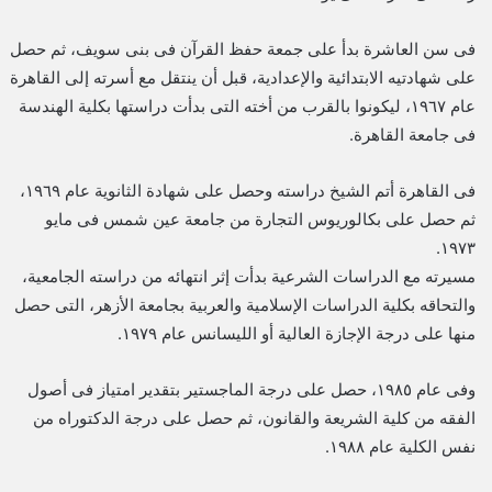
فى سن العاشرة بدأ على جمعة حفظ القرآن فى بنى سويف، ثم حصل
على شهادتيه الابتدائية والإعدادية، قبل أن ينتقل مع أسرته إلى القاهرة
عام ١٩٦٧، ليكونوا بالقرب من أخته التى بدأت دراستها بكلية الهندسة
فى جامعة القاهرة.
فى القاهرة أتم الشيخ دراسته وحصل على شهادة الثانوية عام ١٩٦٩،
ثم حصل على بكالوريوس التجارة من جامعة عين شمس فى مايو
١٩٧٣.
مسيرته مع الدراسات الشرعية بدأت إثر انتهائه من دراسته الجامعية،
والتحاقه بكلية الدراسات الإسلامية والعربية بجامعة الأزهر، التى حصل
منها على درجة الإجازة العالية أو الليسانس عام ١٩٧٩.
وفى عام ١٩٨٥، حصل على درجة الماجستير بتقدير امتياز فى أصول
الفقه من كلية الشريعة والقانون، ثم حصل على درجة الدكتوراه من
نفس الكلية عام ١٩٨٨.