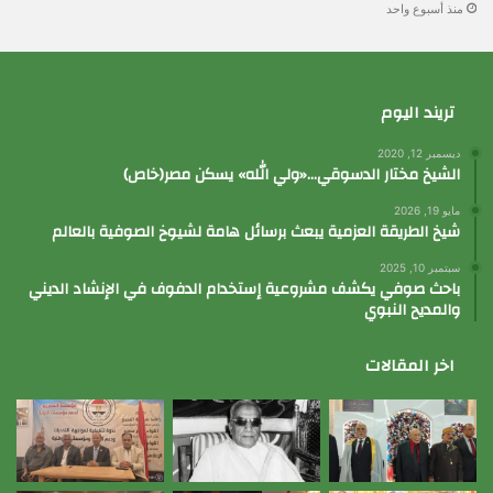
منذ أسبوع واحد
تريند اليوم
ديسمبر 12, 2020
الشيخ مختار الدسوقي…«ولي الله» يسكن مصر(خاص)
مايو 19, 2026
شيخ الطريقة العزمية يبعث برسائل هامة لشيوخ الصوفية بالعالم
سبتمبر 10, 2025
باحث صوفي يكشف مشروعية إستخدام الدفوف في الإنشاد الديني
والمديح النبوي
اخر المقالات