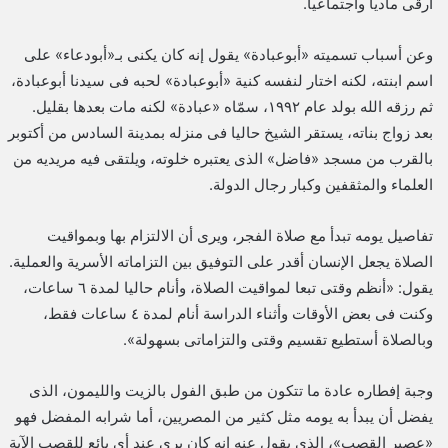
أرقى ماديا واجتماعيا.
وعن أسباب تسميته «أبوعبادة» يقول إنه كان يكنى بـ«أبودعاء» على
اسم ابنته، لكنه اختار لنفسه كنية «أبوعبادة» لحبه فى سيدنا أبوعبادة،
ثم رزقه الله بولد عام ١٩٩٢، سمّاه «عبادة» لكنه مات بعدها بقليل.
بعد زواج بناته، يستقر الشيخ حاليا فى منزله بمدينة السادس من أكتوبر
بالقرب من مسجد «فاضل» الذى يعتبره خلوته، ويلتقى فيه مريديه من
العلماء والمثقفين وكبار رجال الدولة.
تفاصيل يومه تبدأ مع صلاة الفجر، ويرى أن الالتزام بها وبمواقيت
الصلاة يجعل الإنسان أقدر على التوفيق بين التزاماته الأسرية والعملية.
يقول: «أنظم وقتى تبعا لمواقيت الصلاة، وأنام حاليا لمدة ٦ ساعات،
وكنت فى بعض الأوقات وأثناء الدراسة أنام لمدة ٤ ساعات فقط،
وبالصلاة أستطيع تقسيم وقتى والتزاماتى بسهولة».
وجبة إفطاره عادة ما تتكون من طبق الفول بالزيت والليمون، الذى
يفضل أن يبدأ به يومه مثل كثير من المصريين، أما شرابه المفضل فهو
«عصير القصب»، الذى يقول عنه إنه كان يرى عند أى بائع للقصب الآية