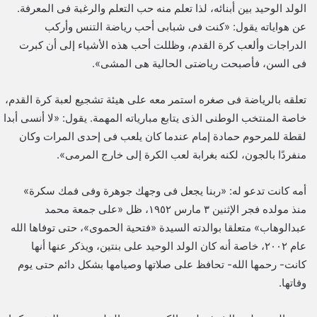
الولد الوحيد بين أبنائه، لذا تعلم منه حب التعلم والرغبة فى المعرفة.
عن هواياته يقول: «كنت فى شبابى أحب رياضة التنس وأركب
الدراجات وألعب كرة القدم، وظللت أحب هذه الأشياء إلى أن كبرت
فى السن، فأصبحت رياضتى الحالية هى المشى».
تعلقه بالرياضة فى صغره استمر معه على هيئة تشجيع لعبة كرة القدم،
خاصة المنتخب الوطنى الذى يتابع مبارياته المهمة. يقول: «لا أنسى أبدا
لقطة للمرحوم حمادة إمام عندما كان يلعب فى إحدى المرات وكان
منفردًا بالجون، لكنه بغرابة لعب الكرة إلى خارج المرمى».
أمه كانت تدعو له: «ربنا يجعل فى وجهك جوهرة وفى فمك سكرة»
منذ مولده فجر الإثنين ٣ مارس ١٩٥٢، ظل «على جمعة محمد
عبدالوهاب» متعلقا بوالدته السيدة «فتحية الحموى»، حتى توفاها الله
عام ٢٠٠٢، خاصة أنه كان الولد الوحيد على بنتين، ويذكر عنها أنها
كانت- رحمها الله- تحافظ على صلاتها وصيامها بشكل دائم حتى يوم
وفاتها.