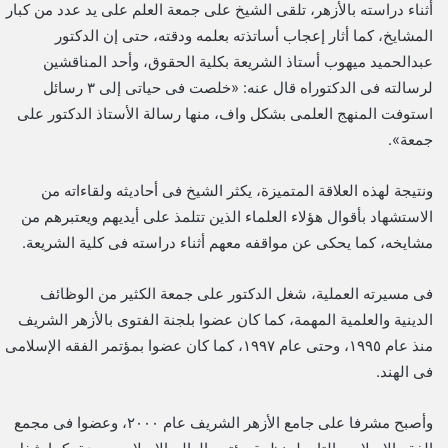
أثناء دراسته بالأزهر، تلقى الشيخ على جمعة العلم على يد عدد من كبار
المشايخ، كما أثار إعجاب أساتذته بعلمه ودقته، حتى إن الدكتور
عبدالحميد ميهوب أستاذ الشريعة بكلية الحقوق، وأحد المناقشين
لرسالته فى الدكتوراه قال عنه: «خلصت فى حياتى إلى ٣ رسائل
استوفت المنهج العلمى بشكل واف، منها رسالة الأستاذ الدكتور على
جمعة».
ونتيجة لهذه العلاقة المتميزة، يكثر الشيخ فى أحاديثه ولقاءاته من
الاستشهاد بأقوال هؤلاء العلماء الذين تتلمذ على أيديهم ويعتبرهم من
مشايخه، كما يحكى عن مواقفه معهم أثناء دراسته فى كلية الشريعة.
فى مسيرته العملية، شغل الدكتور على جمعة الكثير من الوظائف
الدينية والعلمية المهمة، كما كان عضوا بلجنة الفتوى بالأزهر الشريف
منذ عام ١٩٩٥، وحتى عام ١٩٩٧، كما كان عضوا بمؤتمر الفقه الإسلامى
فى الهند.
وأصبح مشرفا على جامع الأزهر الشريف عام ٢٠٠٠، وعضوا فى مجمع