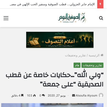
الإمام جابر الجزولي… قطب الصوفية وسفير الحب الإلهي في مصر
بحث
الق
عن
الرئيسية
/
تقارير وتحقيقات
تقارير وتحقيقات
هام
“ولي الله”…حكايات خاصة عن قطب
الصديقية “على جمعة”
Alsoufia Alyoum
أ
يونيو 27, 2020
0
103
4 دقائق
ر
س