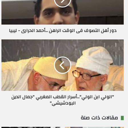
إ
ل
ك
ت
ر
دور أهل التصوف فى الوقت الراهن ...أحمد الحرارى - ليبيا
و
ن
ي
"الولي ابن الولي"...أسرار القطب المغربي "جمال الدين
البودشيشي"
مقالات ذات صلة