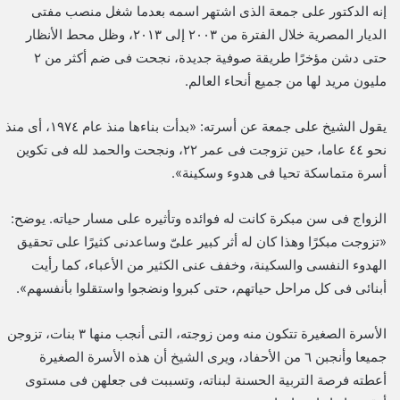
إنه الدكتور على جمعة الذى اشتهر اسمه بعدما شغل منصب مفتى
الديار المصرية خلال الفترة من ٢٠٠٣ إلى ٢٠١٣، وظل محط الأنظار
حتى دشن مؤخرًا طريقة صوفية جديدة، نجحت فى ضم أكثر من ٢
مليون مريد لها من جميع أنحاء العالم.
يقول الشيخ على جمعة عن أسرته: «بدأت بناءها منذ عام ١٩٧٤، أى منذ
نحو ٤٤ عاما، حين تزوجت فى عمر ٢٢، ونجحت والحمد لله فى تكوين
أسرة متماسكة تحيا فى هدوء وسكينة».
الزواج فى سن مبكرة كانت له فوائده وتأثيره على مسار حياته. يوضح:
«تزوجت مبكرًا وهذا كان له أثر كبير علىّ وساعدنى كثيرًا على تحقيق
الهدوء النفسى والسكينة، وخفف عنى الكثير من الأعباء، كما رأيت
أبنائى فى كل مراحل حياتهم، حتى كبروا ونضجوا واستقلوا بأنفسهم».
الأسرة الصغيرة تتكون منه ومن زوجته، التى أنجب منها ٣ بنات، تزوجن
جميعا وأنجبن ٦ من الأحفاد، ويرى الشيخ أن هذه الأسرة الصغيرة
أعطته فرصة التربية الحسنة لبناته، وتسببت فى جعلهن فى مستوى