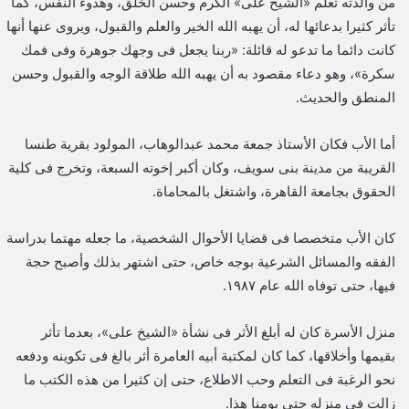
من والدته تعلم «الشيخ على» الكرم وحسن الخلق، وهدوء النفس، كما
تأثر كثيرا بدعائها له، أن يهبه الله الخير والعلم والقبول، ويروى عنها أنها
كانت دائما ما تدعو له قائلة: «ربنا يجعل فى وجهك جوهرة وفى فمك
سكرة»، وهو دعاء مقصود به أن يهبه الله طلاقة الوجه والقبول وحسن
المنطق والحديث.
أما الأب فكان الأستاذ جمعة محمد عبدالوهاب، المولود بقرية طنسا
القريبة من مدينة بنى سويف، وكان أكبر إخوته السبعة، وتخرج فى كلية
الحقوق بجامعة القاهرة، واشتغل بالمحاماة.
كان الأب متخصصا فى قضايا الأحوال الشخصية، ما جعله مهتما بدراسة
الفقه والمسائل الشرعية بوجه خاص، حتى اشتهر بذلك وأصبح حجة
فيها، حتى توفاه الله عام ١٩٨٧.
منزل الأسرة كان له أبلغ الأثر فى نشأة «الشيخ على»، بعدما تأثر
بقيمها وأخلاقها، كما كان لمكتبة أبيه العامرة أثر بالغ فى تكوينه ودفعه
نحو الرغبة فى التعلم وحب الاطلاع، حتى إن كثيرا من هذه الكتب ما
زالت فى منزله حتى يومنا هذا.