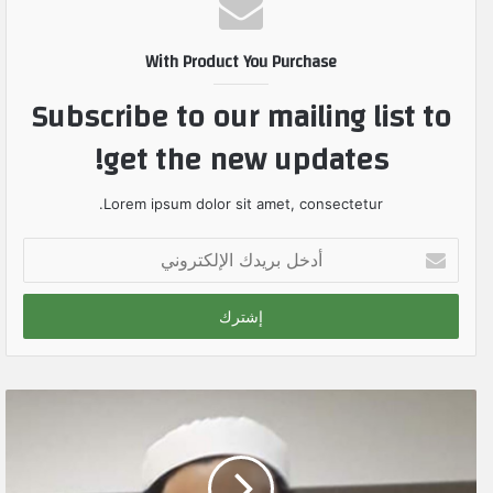
With Product You Purchase
Subscribe to our mailing list to
get the new updates!
Lorem ipsum dolor sit amet, consectetur.
أ
د
خ
ل
ب
ر
ي
د
ك
ا
ل