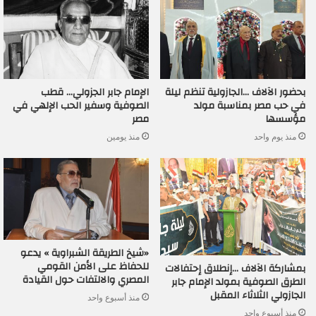
بحضور الآلاف …الجازولية تنظم ليلة
الإمام جابر الجزولي… قطب
في حب مصر بمناسبة مولد
الصوفية وسفير الحب الإلهي في
مؤسسها
مصر
منذ يوم واحد
منذ يومين
«شيخ الطريقة الشبراوية » يدعو
للحفاظ على الأمن القومي
بمشاركة الآلاف …إنطلاق إحتفالات
المصري والالتفات حول القيادة
الطرق الصوفية بمولد الإمام جابر
الجازولي الثلاثاء المقبل
منذ أسبوع واحد
منذ أسبوع واحد