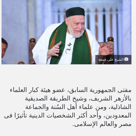
ل
ب
ر
ي
د
ا
إ
ل
الشيخ على جمعة
ك
ت
ر
و
مفتى الجمهورية السابق، عضو هيئة كبار العلماء
ن
بالأزهر الشريف، وشيخ الطريقة الصديقية
ي
الشاذلية، ومن علماء أهل السُنة والجماعة
ا
المعدودين، وأحد أكثر الشخصيات الدينية تأثيرًا فى
مصر والعالم الإسلامى.