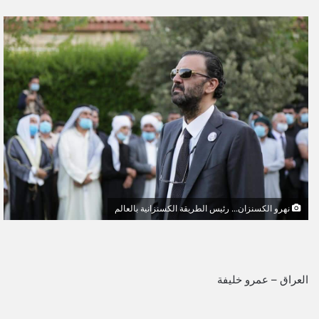
ر
س
ل
ب
ر
ي
د
ا
إ
ل
ك
ت
نهرو الكسنزان... رئيس الطريقة الكسنزانية بالعالم
ر
و
ن
ي
العراق – عمرو خليفة
ا