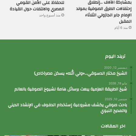
بمشاركة الآلاف …إنطلاق
للحفاظ على الأمن القومي
إحتفالات الطرق الصوفية بمولد
المصري والالتفات حول القيادة
الإمام جابر الجازولي الثلاثاء
منذ أسبوع واحد
المقبل
منذ 6 أيام
تريند اليوم
ديسمبر 12, 2020
الشيخ مختار الدسوقي…«ولي الله» يسكن مصر(خاص)
مايو 19, 2026
شيخ الطريقة العزمية يبعث برسائل هامة لشيوخ الصوفية بالعالم
سبتمبر 10, 2025
باحث صوفي يكشف مشروعية إستخدام الدفوف في الإنشاد الديني
والمديح النبوي
اخر المقالات