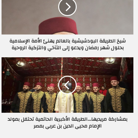
ل
إ
ل
ك
ت
ر
شيخ الطريقة البودشيشية بالعالم يهنئ الأمة الإسلامية
و
بحلول شهر رمضان ويدعو إلى التآخي والتزكية الروحية
ن
ي
بمشاركة مريديها....الطريقة الأكبرية الحاتمية تحتفل بمولد
الإمام محيي الدين بن عربي بمصر