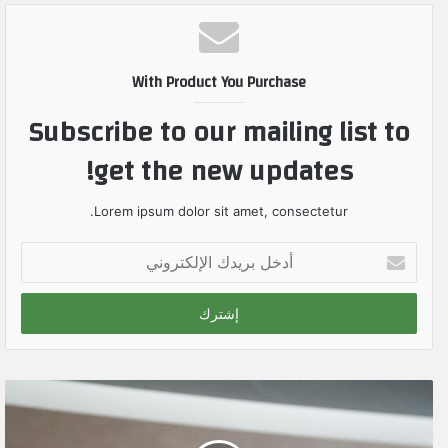
With Product You Purchase
Subscribe to our mailing list to
get the new updates!
Lorem ipsum dolor sit amet, consectetur.
أ
د
خ
ل
ب
ر
ي
د
ك
ا