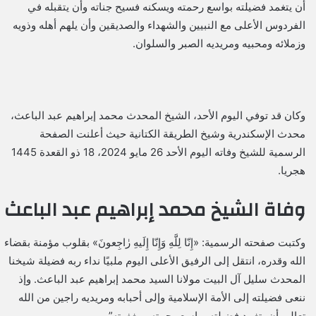
أن يتغمد فضيلته بواسع رحمته ويسكنه فسيح جناته وأن يتقبله في
الفردوس الأعلى مع النبيين والشهداء والصديقين وأن يلهم أهله وذويه
وزملائه ومحبيه ومريديه الصبر والسلوان.
وكان قد توفي اليوم الأحد، الشيخ المحدث محمد إبراهيم عبد الباعث،
محدث الإسكندرية وشيخ الطريقة الكتانية حيث أعلنت الصفحة
الرسمية للشيخ وفاته اليوم الأحد 26 مايو 2024، 18 ذو القعدة 1445
هجريا.
وفاة الشيخ محمد إبراهيم عبد الباعث
وكتبت صفحته الرسمية: «إِنّا لِلَّهِ وَإِنّا إِلَيهِ رٰاجِعونَ» بقلوب مؤمنة بقضاء
الله وقدره، انتقل إلى الرفيق الأعلى اليوم ملبيًا نداء ربه فضيلة شيخنا
المحدث سليل آل البيت مولانا السيد محمد إبراهيم عبد الباعث. وإذ
ننعى فضيلته إلى الأمة الإسلامية وإلى أحبابه ومريديه راجين من الله
تعالى أن يتغمد فضيلته بواسع رحمته ومغفرته”.