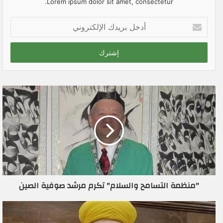
Lorem ipsum dolor sit amet, consectetur.
أ
د
خ
ل
ب
ر
ي
د
ك
ا
ل
إ
ل
ك
ت
ر
"منظمة التسامح والسلام" تكرم مرشد صوفية الصين
و
ن
ي