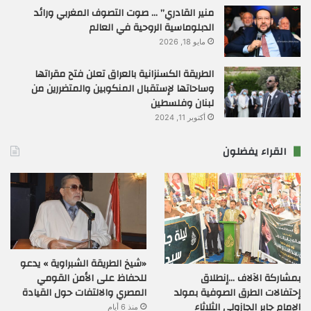
منير القادري” … صوت التصوف المغربي ورائد
الدبلوماسية الروحية في العالم
مايو 18, 2026
الطريقة الكسنزانية بالعراق تعلن فتح مقراتها
وساحاتها لإستقبال المنكوبين والمتضررين من
لبنان وفلسطين
أكتوبر 11, 2024
القراء يفضلون
«شيخ الطريقة الشبراوية » يدعو
بمشاركة الآلاف …إنطلاق
للحفاظ على الأمن القومي
إحتفالات الطرق الصوفية بمولد
المصري والالتفات حول القيادة
الإمام جابر الجازولي الثلاثاء
منذ 6 أيام