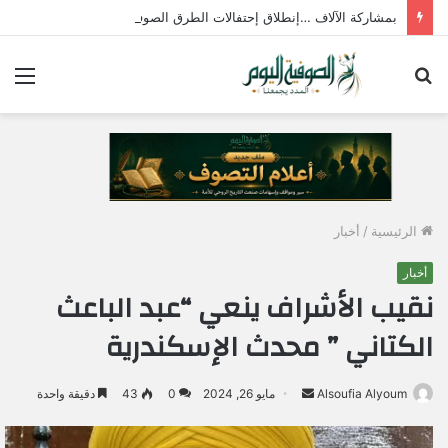
بمشاركة الآلاف …إنطلاق إحتفالات الطرق الصوفية بمولد الإمام جابر الجازولي الثلاثاء المقبل
بحث
الق
عن
الرئيسية
/
أخبار
أخبار
نقيب الأشراف ينعي “عبد الباعث
الكتاني ” محدث الإسكندرية
Alsoufia Alyoum
أ
مايو 26, 2024
0
43
دقيقة واحدة
ر
س