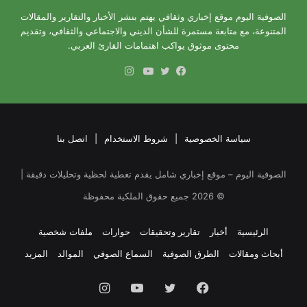
الصوفية اليوم موقع إخباري وثقافي يهتم بنشر الأخبار والتقارير والمقالات
المتنوعة، مع متابعة مستمرة للشأن الديني والاجتماعي والثقافي، وتقديم
محتوى موثوق يواكب اهتمامات القارئ العربي.
انستقرام
فيسبوك
تويتر
يوتيوب
سياسة الخصوصية
|
شروط الاستخدام
|
اتصل بنا
الصوفية اليوم – موقع إخباري شامل يقدم تغطية لحظية وتحليلات دقيقة |
©
2026
جميع حقوق الملكية محفوظة
الرئيسية
أخبار
تقارير وتحقيقات
حوارات
ملفات شخصية
أبحاث ومقالات
الطرق الصوفية
السماع الصوفي
الموالد
المزيد
فيسبوك
تويتر
يوتيوب
انستقرام