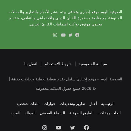
الصوفية اليوم موقع إخباري وثقافي يهتم بنشر الأخبار والتقارير والمقالات
المتنوعة، مع متابعة مستمرة للشأن الديني والاجتماعي والثقافي، وتقديم
محتوى موثوق يواكب اهتمامات القارئ العربي.
انستقرام
فيسبوك
تويتر
يوتيوب
سياسة الخصوصية
|
شروط الاستخدام
|
اتصل بنا
الصوفية اليوم – موقع إخباري شامل يقدم تغطية لحظية وتحليلات دقيقة |
©
2026
جميع حقوق الملكية محفوظة
الرئيسية
أخبار
تقارير وتحقيقات
حوارات
ملفات شخصية
أبحاث ومقالات
الطرق الصوفية
السماع الصوفي
الموالد
المزيد
فيسبوك
تويتر
يوتيوب
انستقرام