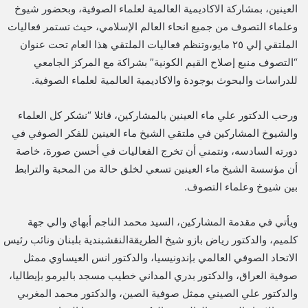
العينين، بمشاركة الاكاديمية العالمية لعلماء الصوفية، وبحضور شيوخ
وعلماء التصوف من جميع انحاء العالم الإسلامي، حيث تستمر فعاليات
الملتقي إلي ٢٥ مايو،وتنظم فعاليات الملتقي هذا العام تحت عنوان
“التصوف منبع إصلاح القيم الكونية” بشراكة مع المركز الجامعي
للدراسات والبحوث بوجودة والاكاديمية العالمية لعلماء الصوفية.
ورحب الدكتور علي ماء العينين بالمشاركين، قائلا “نشكر كل العلماء
والشيوخ المشاركين في ملتقي الشيخ ماء العينين للفكر الصوفي في
دورته السادسه، ونتمني أن تخرج الفعاليات في أحسن صورة، خاصة
أن مؤسسة الشيخ ماء العينين تسعي لخلق حالة من المحبة والترابط
بين شيوخ وعلماء التصوف.
ويأتي في مقدمة المشاركين، السيد محمد الناجم أبهاي والي جهة
كلميم، والدكتور رياض بازو شيخ الطريقةالنقشبندية بلبنان ونائب رئيس
الاتحاد الصوفي العالمي بإندونيسيا، والدكتور انس العيساوي ممثل
صوفية العراق، والدكتور بدري المداني خطيب مسجد باليرمو بإيطاليا،
والدكتور علي الصيني ممثل صوفية الصين، والدكتور محمد المغربي