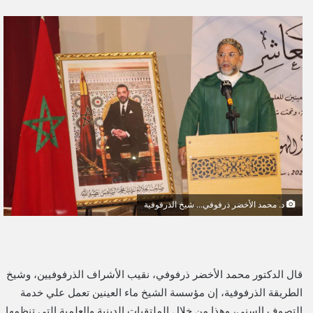
ر
س
ل
ب
ر
ي
د
ا
إ
ل
ك
ت
د. محمد الأخضر ذرفوفي... شيخ الذرفوفية
ر
و
ن
ي
قال الدكتور محمد الأخضر ذرفوفي، نقيب الأشراف الذرفوفيين، وشيخ
ا
الطريقة الذرفوفية، إن مؤسسة الشيخ ماء العينين تعمل علي خدمة
التصوف السني، وهذا من خلال الملتقيات الدينية والعلمية التي تنظمها