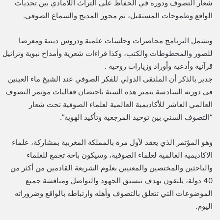
شعار التصوف ودوره في الحفاظ على التراث اللامادي بين تحديات
الواقع وطموحات المستقبل، ثم محور المديح والسماع الصوفي.
ويشمل البرنامج محاضرات وجلسات علمية ودروس دينية ومعرضا
للصور والمخطوطات والكتب، وكذا قراءات شعرية وأمداح نبوية وتراتيل
قرآنية وأدعية وأوراد وزيارات روحية .
جدير بالذكر أن الملتقى الدولي للفكر الصوفي عند الشيخ ماء العينين
في دورته السادسة يتميز هذه السنة باحتضان فعاليات مؤتمر التصوف
العالمي العاشر للأكاديمية العالمية لعلماء الصوفية تحت شعار
“التصوف السني بين توحيد المرجعية وتأكيد الهوية”.
وهو المؤتمر الذي يعقد لأول مرة بالمملكة المغربية بمشاركة، علماء
الاكاديمية العالمية لعلماء الصوفية، وسيكون باحة تجمع للعلماء
والباحثين والمختصين والمعنيين بعلوم الشريعة القادمين من أكثر من
40 دولة، يلتقون بهدف تنسيق الجهود والتواصل ومناقشة جميع
الموضوعات التي تتعلق بالتصوف وأهله وارتباطه بالواقع وضروراته
اليوم.