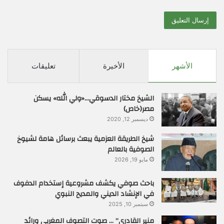
الأشهر
الأخيرة
تعليقات
الشيخ مختار الدسوقي…«ولي الله» يسكن
مصر(خاص)
ديسمبر 12, 2020
شيخ الطريقة العزمية يبعث برسائل هامة لشيوخ
الصوفية بالعالم
مايو 19, 2026
باحث صوفي يكشف مشروعية إستخدام الدفوف
في الإنشاد الديني والمديح النبوي
سبتمبر 10, 2025
منير القادري” … صوت التصوف المغربي ورائد