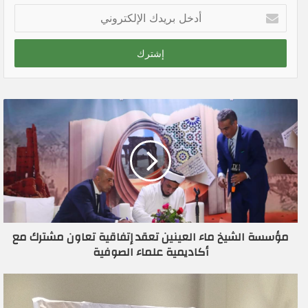
أ
د
خ
ل
ب
ر
ي
د
ك
ا
ل
إ
ل
ك
ت
ر
مؤسسة الشيخ ماء العينين تعقد إتفاقية تعاون مشترك مع
و
أكاديمية علماء الصوفية
ن
ي