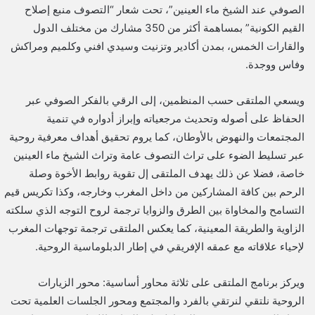
الصوفي عند الشيخ ماء العينين”، تحت شعار “التصوف منبع إصلاح
القيم الكونية” بمساهمة أكثر من 350 مشارك من مختلف الدول
والقارات الخمس، بمدن أكادير وتزنيت وسيدي افني وكلميم ومراكش
وفاس ووجدة.
ويسعي الملتقى حسب المنظمين، إلى الرقي بالفكر الصوفي عبر
الحفاظ على أصوله وتحديث مرجعياته وإبراز أدواره في تنمية
المجتمعات والنهوض بالأوطان، كما يروم تحقيق أهداف معرفية روحية
عبر تسليط الضوء على تراث التصوف عامة وتراث الشيخ ماء العينين
خاصة، فضلا عن ذلك يهدف الملتقى إل تقوية روابط الأخوة وصلة
الرحم بين كافة المشاركين من داخل المغرب وخارجه، وكذا تكريس قيم
التسامح والمخاواة بين الطرق والزوايا ترجمة لروح التوجه الذي سلكته
الزاوية والطريقة المعينية، كما يعكس الملتقى ترجمة توجهات المغرب
لإحياء علاقاته مع عمقه الإفريقي في إطار الدبلوماسية الروحية.
ويركز برنامج الملتقى على ثلاثة محاور أساسية: محور الزيارات
الروحية نلتقي لنرتقي بالفرد والمجتمع ومحور الجلسات العلمية تحت