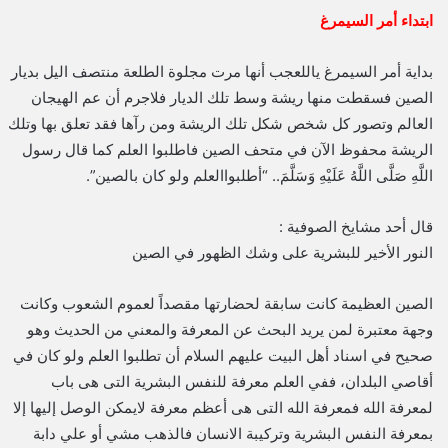
ابتداء أمر السيمرغ
بداية أمر السيمرغ ياللعجب أنها مرت مجلوة الطلعة منتصف اليل بديار
الصين فسقطت منها ريشة وسط تلك الديار فلاجرم أن عم الهيجان
العالم وتصور كل شخص شكل تلك الريشة ومن رآها فقد تعلق بها وتلك
الريشة محفوظ الآن في متحف الصين فاطلبوا العلم كما قال رسول
اللَّهِ صَلَّى اللَّهُ عَلَيْهِ وَسَلَّمَ.. “أطلبواالعلم ولو كان بالصين”.
قال أحد مشايخ الصوفية :
النور الأخير للبشرية على وشك الظهور في الصين
الصين العظيمة كانت سابقة لحضارتها مقصداً لعموم الشعوب وكانت
وجهة معتبرة لمن يريد البحث عن المعرفة والمعني من الحديث وهو
صحيح في اسناد أهل البيت عليهم السلام أن تطلبوا العلم ولو كان في
أقاصي البلدان، ففي العلم معرفة للنفس البشرية التى هى باب
لمعرفة الله فمعرفة الله التى هى أعظم معرفة لايمكن الوصل إليها إلا
بمعرفة النفس البشرية وتركيبة الانسان فالذهب مشي أو علي دابة