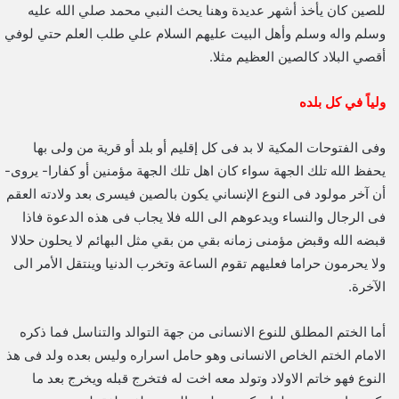
للصين كان يأخذ أشهر عديدة وهنا يحث النبي محمد صلي الله عليه
وسلم واله وسلم وأهل البيت عليهم السلام علي طلب العلم حتي لوفي
أقصي البلاد كالصين العظيم مثلا.
ولياً في كل بلده
وفى الفتوحات المكية لا بد فى كل إقليم أو بلد أو قرية من ولى بها
يحفظ الله تلك الجهة سواء كان اهل تلك الجهة مؤمنين أو كفارا- يروى-
أن آخر مولود فى النوع الإنساني يكون بالصين فيسرى بعد ولادته العقم
فى الرجال والنساء ويدعوهم الى الله فلا يجاب فى هذه الدعوة فاذا
قبضه الله وقبض مؤمنى زمانه بقي من بقي مثل البهائم لا يحلون حلالا
ولا يحرمون حراما فعليهم تقوم الساعة وتخرب الدنيا وينتقل الأمر الى
الآخرة.
أما الختم المطلق للنوع الانسانی من جهة التوالد والتناسل فما ذکره
الامام الختم الخاص الانسانی وهو حامل اسراره ولیس بعده ولد فی هذ
النوع فهو خاتم الاولاد وتولد معه اخت له فتخرج قبله ویخرج بعد ما