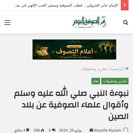
الإمام جابر الجزولي… قطب الصوفية وسفير الحب الإلهي في مصر
بحث
الق
عن
الرئيسية
/
تقارير وتحقيقات
تقارير وتحقيقات
هام
نبوءة النبي صلي الله عليه وسلم
وأقوال علماء الصوفية عن بلاد
الصين
Alsoufia Alyoum
أ
يوليو 25, 2020
0
266
4 دقائق