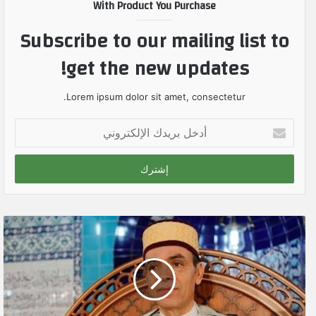
With Product You Purchase
Subscribe to our mailing list to
get the new updates!
Lorem ipsum dolor sit amet, consectetur.
أ
د
خ
ل
ب
ر
ي
د
ك
ا
ل
إ
ل