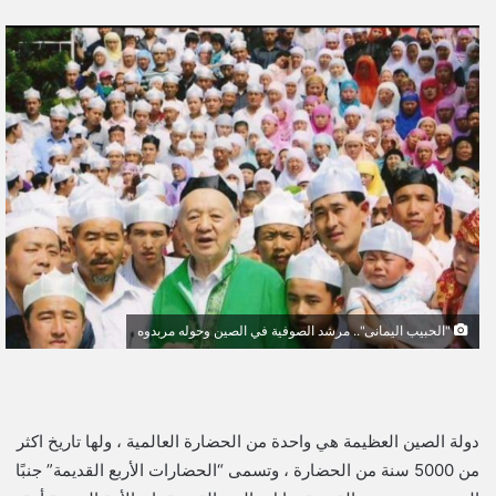
ر
س
ل
ب
ر
ي
د
ا
إ
ل
ك
ت
"الحبيب اليمانى".. مرشد الصوفية في الصين وحوله مربدوه
ر
و
ن
ي
دولة الصين العظيمة هي واحدة من الحضارة العالمية ، ولها تاريخ اكثر
ا
من 5000 سنة من الحضارة ، وتسمى “الحضارات الأربع القديمة” جنبًا