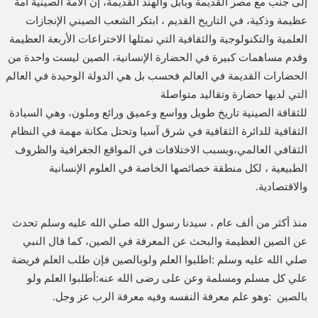
إلى جنب مع مصر القديمة وبابل والهند القديمة، إن الأمة الصينية أمة
عظيمة وذكية، في التاريخ القديم ، ابتكر الشعب الصيني الإنجازات
العلمية والتكنولوجية والثقافية التي تمثلها الاختراعات الأربعة العظيمة
وقدم مساهمات كبيرة في الحضارة الإنسانية، الصين ليست واحدة من
الحضارات القديمة في العالم فحسب بل هي الدولة الوحيدة في العالم
التي لديها حضارة وتقاليد متواصلة
للثقافة الصينية تاريخ طويل وواسع وعميق ورائع وملون، وهي السيادة
الثقافية للدائرة الثقافية في شرق آسيا وتحتل مكانة مهمة في النظام
الثقافي العالمي،وبسبب الاختلافات في المواقع الجغرافية والظروف
الطبيعية ، لكل منطقة خصائصها الخاصة في العلوم الإنسانية
والاقتصادية.
منذ أكثر من ألف عام ، سيدنا رسول الله صلي الله عليه وسلم تحدث
عن الصين العظيمة والبحث عن المعرفة في الصين، كما قال النبي
صلي الله عليه وسلم :اطلبوا العلم ولوبالصين فإن طلب العلم فريضة
علي كل مسلم ومسلمة وعن علی رضی الله عنه:أطلبوا العلم ولو
بالصين :وهو علم معرفة النفسه وفيه معرفة الرب عز وجل.