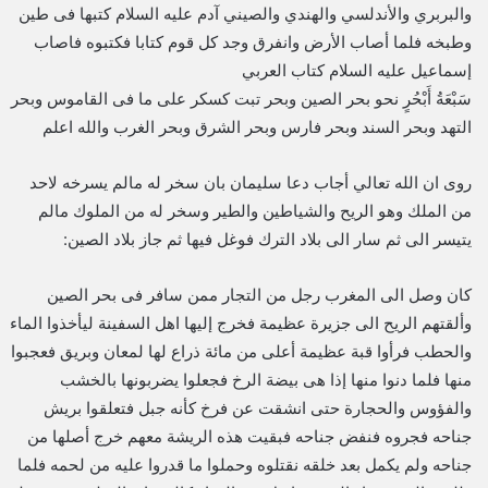
والبربري والأندلسي والهندي والصيني آدم عليه السلام كتبها فى طين
وطبخه فلما أصاب الأرض وانفرق وجد كل قوم كتابا فكتبوه فاصاب
إسماعيل عليه السلام كتاب العربي
سَبْعَةُ أَبْحُرٍ نحو بحر الصين وبحر تبت كسكر على ما فى القاموس وبحر
التهد وبحر السند وبحر فارس وبحر الشرق وبحر الغرب والله اعلم
روى ان الله تعالي أجاب دعا سليمان بان سخر له مالم يسرخه لاحد
من الملك وهو الريح والشياطين والطير وسخر له من الملوك مالم
يتيسر الى ثم سار الى بلاد الترك فوغل فيها ثم جاز بلاد الصين:
كان وصل الى المغرب رجل من التجار ممن سافر فى بحر الصين
وألقتهم الريح الى جزيرة عظيمة فخرج إليها اهل السفينة ليأخذوا الماء
والحطب فرأوا قبة عظيمة أعلى من مائة ذراع لها لمعان وبريق فعجبوا
منها فلما دنوا منها إذا هى بيضة الرخ فجعلوا يضربونها بالخشب
والفؤوس والحجارة حتى انشقت عن فرخ كأنه جبل فتعلقوا بريش
جناحه فجروه فنفض جناحه فبقيت هذه الريشة معهم خرج أصلها من
جناحه ولم يكمل بعد خلقه نقتلوه وحملوا ما قدروا عليه من لحمه فلما