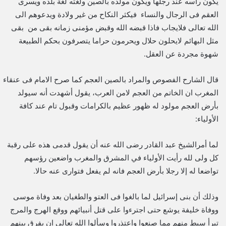
یکون راسه عند رجلها ویکون مولده بالصین ولغته لغة بلده ویسری
العقم فی الرجال والنساء فیکثر النکاح من غیر ولادة ویدعوهم الی
الله تعالی فلایجاب فاذا قبضه الله وقبض مؤمنی زمانه بقی من بقی
مثل البهائم لایحلون حلال ویحرمون حراما یتصرفون بحکم الطبیعة
شهوة مجردة عن العقل.
قال الشارح الفصوص والمراد بالصین العجم کما صرح الامام فی عنقاء
المغرب ان الخاتم من العجم لامن العرب، يقول أشهدت أنه سيولد
بأرض العجم مولود له ظهور عظيم بالكرامات وقبول تام عند كافة
الأولياء:
لما أمرالشيخ عبد القادر رضى الله عنه أن يقول قدمى هذه على رقبة
كل ولى لله رأيت الأولياء في المشرق والمغرب واضعين رؤسهم
تواضعا له إلا رجلا بأرض العجم فانه لم يفعل فتوارى عنه حالا.
وذلك أن بنى إسرائيل لما بالغوا فى العتو والطغيان بعد وفاة موسى
ووفاة خليفة يوشع حتى اجترءوا على قتل أنبيائهم ووقع الهرج والمرج
تبرأ سبط منهم مما صنعوا واعتذروا وسألوا الله تعالى ان يفرق بينهم