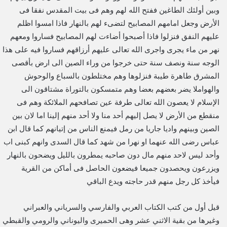
وبين أولئك الطاغين ففتح الله لهم وهم فى بيت المقدس نفقا فى
الأرض وجعل امامهم المصابيح لتضىء لهم بالنهار فاذا امسوا اظلم
عليهم النفق فنزلوا فاذا أصبحوا أضاءت لهم المصابيح فساروا ومعهم
نهر من ماء يجرى واجرى الله تعالى عليهم أرزاقهم فساروا فيه على هذا
الوجه سنة ونصف سنة حتى خرجوا من وراء الصين الى ارض بأقصى
المشرق طاهرة طيبة فنزلوها وهم مختلطون بالسباع والوحوش
والهواملا يضر بعضهم بعضا وهم متمسكون بالتوراة مشتاقون الى
الإسلام لا يعصون الله تعالى طرفة عين تصافحهم الملائكة وهم فى
منقطع من الأرض لا يصل إليهم أحد منا ولا أحد منهم إلينا اما لان بين
الصين وبينهم واديا جاريا من رمل فيمنع الناس من إتيانهم كما قال ابن
عباس رضى الله عنهما او نهرا من شهد كما قال السدى وانهم كبنى اب
وأحد ليس لاحد منهم مال دون صاحبه يمطرون بالليل ويضحون بالنهار
ويزرعون ويحصدون جميعا فيضعون الحاصل فى أماكن من القرية
فيأخذ كل رجل منهم قدر حاجته ويدع الباقي
قيل أول من كتب الكتاب العربي والفارسي والسرياني والعبراني
وغيرها من بقية الاثني عشر وهى الحميرى واليوناني والرومي والقبطي