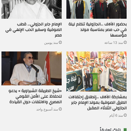
بحضور الآلاف …الجازولية تنظم ليلة
الإمام جابر الجزولي… قطب
في حب مصر بمناسبة مولد
الصوفية وسفير الحب الإلهي في
مؤسسها
مصر
منذ 13 ساعة
منذ يومين
«شيخ الطريقة الشبراوية » يدعو
للحفاظ على الأمن القومي
بمشاركة الآلاف …إنطلاق إحتفالات
المصري والالتفات حول القيادة
الطرق الصوفية بمولد الإمام جابر
الجازولي الثلاثاء المقبل
منذ أسبوع واحد
منذ 6 أيام
اترك تعليقاً