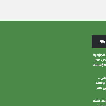
الجازولية
 حب مصر
 مؤسسها
زولي…
وسفير
ي مصر
ين تنظم
ؤسسات