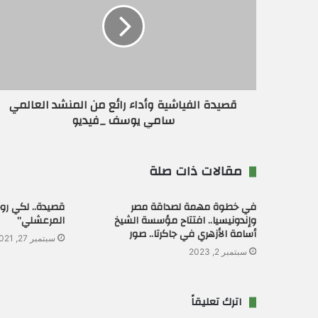
إ
ل
ك
ت
ر
و
ن
قصيدة الفياشية وأداء رائع من المنشد العالمي
ي
سامي يوسف _فيديو
مقالات ذات صلة
في خطوة مهمة لصداقة مصر
قصيدة.. لكي رو
وإندونيسيا.. افتتاح مؤسسة الشيخ
المرعشلي”
أسامة الأزهري في جاكرتا.. صور
سبتمبر 27, 2021
سبتمبر 2, 2023
اترك تعليقاً