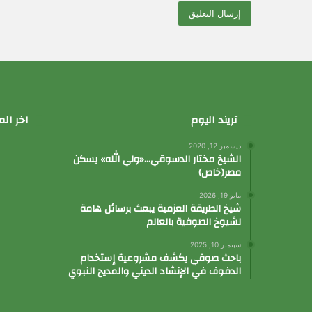
تريند اليوم
اخر الم
ديسمبر 12, 2020
الشيخ مختار الدسوقي…«ولي الله» يسكن
مصر(خاص)
مايو 19, 2026
شيخ الطريقة العزمية يبعث برسائل هامة
لشيوخ الصوفية بالعالم
سبتمبر 10, 2025
باحث صوفي يكشف مشروعية إستخدام
الدفوف في الإنشاد الديني والمديح النبوي