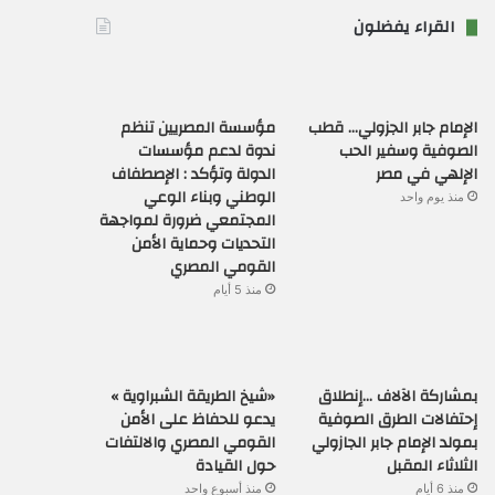
القراء يفضلون
الإمام جابر الجزولي… قطب
مؤسسة المصريين تنظم
الصوفية وسفير الحب
ندوة لدعم مؤسسات
الإلهي في مصر
الدولة وتؤكد : الإصطفاف
الوطني وبناء الوعي
منذ يوم واحد
المجتمعي ضرورة لمواجهة
التحديات وحماية الأمن
القومي المصري
منذ 5 أيام
بمشاركة الآلاف …إنطلاق
«شيخ الطريقة الشبراوية »
إحتفالات الطرق الصوفية
يدعو للحفاظ على الأمن
بمولد الإمام جابر الجازولي
القومي المصري والالتفات
الثلاثاء المقبل
حول القيادة
منذ 6 أيام
منذ أسبوع واحد