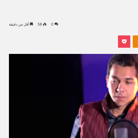
0
58
أقل من دقيقة
Odnoklassniki
بوكيت