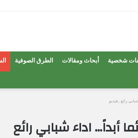
ات شخصية
أبحاث ومقالات
الطرق الصوفية
ال
بابي رائع _فيديو
أبداً… اداء شبابي رائع