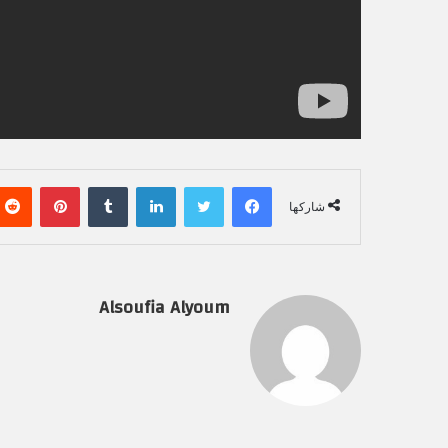
فيسبوك
تويتر
لينكدإن
‏Tumblr
بينتيريست
شاركها
Alsoufia Alyoum