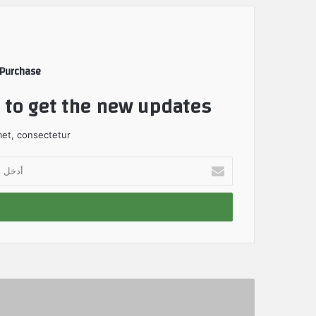
 Purchase
t to get the new updates!
et, consectetur.
أ
د
خ
ل
ب
ر
ي
د
ك
ا
ل