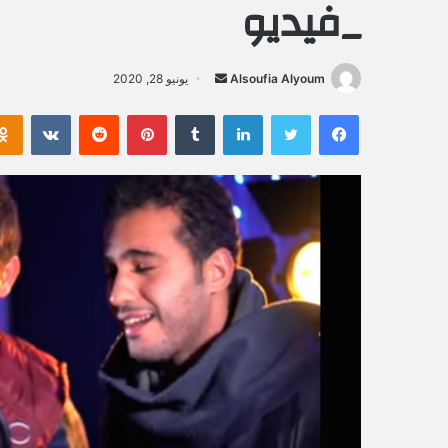
_فيديو
Alsoufia Alyoum
أ
يونيو 28, 2020
ر
فيسبوك
تويتر
لينكدإن
‏Tumblr
بينتيريست
‏Reddit
‏VKontakte
س
ل
ب
ر
ي
د
ا
إ
ل
ك
ت
ر
و
ن