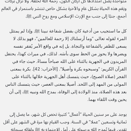
متواجدة يصل امتدادها كلَّ أركان الكون، رحمة الله لخلقه. ولا تزال بركات
ونِعَم هذه الحياة بشكل عام والآخرة بشكل خاص تنتشر باستمرار في العالم
أجمع، جنبًا إلى جنب مع الإرث الإسلامي ومع روح النبي ﷺ.
كل ما استجيب من أدعية كان بفضل شفاعة نبينا ﷺ. وإذا لم يمتثل
المرء لقوله تعالى “وما أرسلناك إلا رحمة للعالمين”، فهو بذلك لا
يسعى للظفر بالشفاعة والنجاة. بل إنه في واقع الأمر يُفقر نفسه
ويضرها ولا يحوز من الحظ سوى بأسَه. لذلك، في ميراث كهذا، يحتفل
المريدون في الجهرية بالثناء على الله صباحاً مساءً. حيث جاء في
القرآن الكريم: “وسبحوه بكرة وأصيلا”. [الأحزاب: 42]. بكرة بمعنى
الفجر (صلاة الصبح)، حيث يتمسك أهل الجهرية خلالها بالثناء على
المولى من المهد إلى اللحد. أصيلا بمعنى العصر، حيث يتمسك الناس
بعد هذه الصلاة، منذ الولادة إلى الوفاة، بمدح الله ونبيه ﷺ، إلى أن
يحين وقت اللقاء بهما.
يوجد على مر سنين الحياة “أعمال” كثيرة تخص كل شهر، ما يصل إلى
ثمانية وتسعين “عملا” في السنة. وجب القيام بها مرة في الشهر على أقل
تقدير، فيها يُمدح الله ورسوله على أمل الاجتماع به ﷺ ولقائه سبحانه