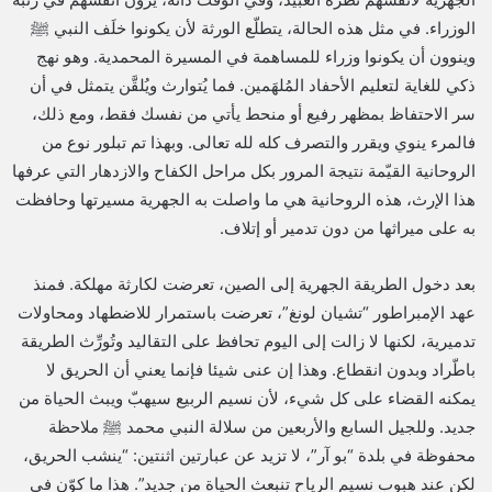
الوزراء. في مثل هذه الحالة، يتطلّع الورثة لأن يكونوا خلَف النبي ﷺ
وينوون أن يكونوا وزراء للمساهمة في المسيرة المحمدية. وهو نهج
ذكي للغاية لتعليم الأحفاد المُلهَمين. فما يُتوارث ويُلقَّن يتمثل في أن
سر الاحتفاظ بمظهر رفيع أو منحط يأتي من نفسك فقط، ومع ذلك،
فالمرء ينوي ويقرر والتصرف كله لله تعالى. وبهذا تم تبلور نوع من
الروحانية القيّمة نتيجة المرور بكل مراحل الكفاح والازدهار التي عرفها
هذا الإرث، هذه الروحانية هي ما واصلت به الجهرية مسيرتها وحافظت
به على ميراثها من دون تدمير أو إتلاف.
بعد دخول الطريقة الجهرية إلى الصين، تعرضت لكارثة مهلكة. فمنذ
عهد الإمبراطور “تشيان لونغ”، تعرضت باستمرار للاضطهاد ومحاولات
تدميرية، لكنها لا زالت إلى اليوم تحافظ على التقاليد وتُورِّث الطريقة
باطّراد وبدون انقطاع. وهذا إن عنى شيئا فإنما يعني أن الحريق لا
يمكنه القضاء على كل شيء، لأن نسيم الربيع سيهبّ ويبث الحياة من
جديد. وللجيل السابع والأربعين من سلالة النبي محمد ﷺ ملاحظة
محفوظة في بلدة “بو آر”، لا تزيد عن عبارتين اثنتين: “ينشب الحريق،
لكن عند هبوب نسيم الرياح تنبعث الحياة من جديد”. هذا ما كوّن في