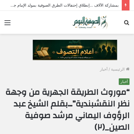
«شيخ الطريقة الشبراوية » يدعو للحفاظ على الأمن القومي المصري والالتفات حول القيادة
بحث
الق
عن
الرئيسية
/
أخبار
أخبار
“موروث الطريقة الجهرية من وجهة
نظر النقشبندية”…بقلم الشيخ عبد
الرؤوف اليماني مرشد صوفية
الصين_(٢)