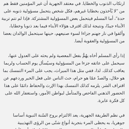
ارتكاب الذنوب والخطايا. في معتقد الجهرية أن غير المؤمنين فقط هم
من “لا يُآخذون بخطايا غيرهم، فكل شخص يتحمل مسؤولية ذنوبه على
حدة”، أما المسلم فيتحمل بعض المسؤولية المشتركة. فإذا لم تتم تربية
الأبناء جيدًا، ونتيجة لذلك اقترف هؤلاء الأبناء فيما بعد ذنوبا وخطايا،
وألقوا في نار جهنم جزاءا لسوء صنيعهم، حينها سيتحمل الوالدان بعضا
من المسؤولية والعقوبة أيضا.
إذا رأى المسلم أخاه يهُمُّ بفعل المعصية ولم يحثه على العدول عنها،
سيحمل على عاتقه جزءا من المسؤولية وسيُسأل يوم الحساب ولربما
يعاقب كذلك. لذا، ففي مثل هذا الميراث، يجب على المرء التمسك بما
هو حلال، والصدّ عمّا هو حرام، حث الناس على فعل الخير وردعهم عن
اقتراف الشر. يلزمه كذلك التمسك بهذا الإرث والحفاظ دائمًا على هذا
الحضور الذهني الفاحص والمتأمل لبواطن الأمور، واستغفار الله على
كل فكرة عابرة.
في نظم الطريقة الجهرية، يعد الالتزام بروح السّنة النبوية أساسا
جوهريا، به يحظى المرء بتجربة أنواع شتّى من الرؤى التهذيبية