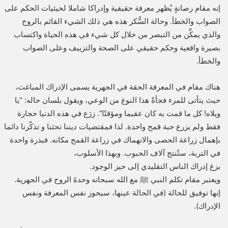
إنه مقام رصانةٍ يُظهر معرفة حقيقية وإدراكا شاملا لحيثيات الحكم على
الصواب والخطأ. وحالة السُّكر هذه هي ذلك الشيء القائم بالروح
والذي يمكِّن من التبصر من خلال كل شيء في هذه الحياة واكتساب
بصيرة واقعية وحكم حقيقي على الصحة والتزييف وعلى الصواب
والخطأ.
هناك مقام في المعرفة الحقة في الجهرية يسمى الإدراك المباغث،
حيث يتأتى للمرء فجأةً هذا النوع من الوعي، ويقول بلسان حاله: “يا
ويلاه! كل ما قمت به كان عقيما ومؤقتًا”. زرَع في هذه الدنيا حجارة
فقط ولم يزرع حبة قمح واحدة. لذا فمقتضيات ديننا تحثنا و تذكّرنا دائما
بإهمال زراعة الحصى والانهماك في زراعة القمح مكانه. فبذرة واحدة
في التربة، ستُنتج آلاف الحبوب. وبهذا الأسلوب،
بزغ إدراك الناس التقليدي إلى حيز الوجود.
ويعتبر مقام تكلم النبي ﷺ مع الله سبحانه وحدةَ الروح في الجهرية.
إنها توفيق للحالة (في الحالة عينها، سيحوز نفس المعرفة ونفس
الإدراك).