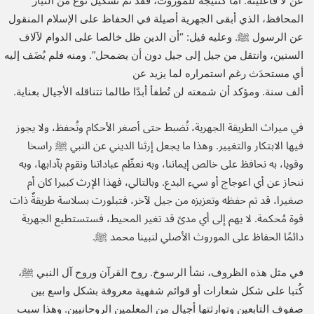
عن لا فاعليته. أما كنتيجة للموروث، فقد تم تشكيل نوع من التيار
المحافظ، الذي أبقى الجهرية أصيلة في الحفاظ على الإسلام المنقول
عن الرسول ﷺ. وعليه قيل: “أن الدين ظل خالصا على الدوام لآلاف
السنين، وانتقل من جيل إلى جيل دون أن يضمحل”. ومنه فلم يُضَف إليه
أي مستحدَث رغم استمراره لما يزيد عن
ألف سنة. ومؤكد أن شمعته لن تُطفأ أبدًا طالما تتناقله الأجيال بعناية.
في ميراث الطريقة الجهرية، تُضبط حتى أصغر الأحكام وتُحفظ، ولا يجوز
فيها الابتكار والتغيير. وهذا ما يجعل إرثنا الديني عن النبي ﷺ راسخا
وقويا، به نحافظ على خالص إيماننا، وبه نعظّم عباداتنا ونقوم بآدابها، وبه
ننحاز عن أي اعوجاج أو سيء البدع. وبالتالي، فهذا الإرث كبيرا كان أم
صغيرا، قد تم حفظه وتعزيزه من جيل لآخر، فتبلورت بسلاسة طريقةٌ ذات
قوة مُحكمة. لا يهم إلى أي مدىً قد تغير المحيط، فستستطيع الجهرية
دائمًا الحفاظ على الموروث الأصلي لنبينا محمد ﷺ.
في مثل هذه الظروف، نشأ الرسوخ. روح القرآن وروح آل النبي ﷺ،
كُتبا على شكل شعارات أو قوائم شفهية معروفة بشكل واسع بين
صفوف التابعين وتوارثتها أجيال من المعلمين الروحانيين. وهذا سبب