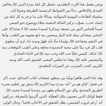
ونحن بفضل هذا الإرث التقليدي، نحتفل كل ليلة بمدح النبي ﷺ بخالص
الصدق والإخلاص. بدءًا من الضوابط الرئيسية للطريقة وصولا إلى
سلسلة الطاعات اليومية المتوالية، وبناءًا على ما تزخر به كل ليلة من
إنشاد عذب، يصوَّب تركيز الحالة الذهنية بجلاء ووضوح نحو السعي
لمبدأ اقتباس النور من شمعة. وتذكرنا لسيدنا محمد ﷺ لا يحثنا إلا على
التحلي بمشاعر نبيلة غاية النبل وبحسن نية نابع بعفوية من القلب. وأملا
في التنعم بشفاعته ﷺ، وإيمانا منّا بأنه ظهرٌ وسند لنا، لزم أن ينطوي
قلب كل فرد منّا على محبة لامحدودة تجاهه وعلى أطيب التوقعات منه
ﷺ. لذلك، يُلمس جليّا حب الله وحب نبيه ﷺ في الثناء الصادق
والمستمر عليه ﷺ، وهذا ما يعكس المعنى العميق لحب الله ونبيه
الكريم، الحب المترتب عن الميراث التقليدي.
وقد جاء السر ظاهرا وبيِّنا بين سطور صفحات كتاب المدائح، حيث ذُكر
في فصل “فاي هو بي” أنه: بمدح نبينا الكريم ﷺ ينبثق نور عظيم يضيء
الطريق الصحيح. وكل نور الإسلام يظهر من محبتنا لسيدنا محمد ﷺ.
فقط أولئك الذين ينعمون بتلك العطيّة، الذين أُكرموا بالمعرفة، يدركون
أنه “رغم غروب الشمس، يظل الشفق في الأعالي قائما”. وحال الولي