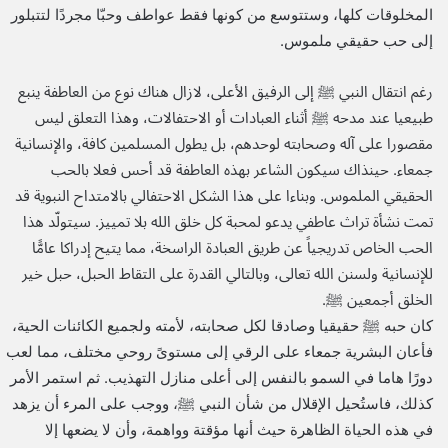
المخلوقات كلها، وستتوسع من كونها فقط عواطف وحبّا مجردًا لتتبلور
إلى حب حقيقي ملموس.
رغم انتقال النبي ﷺ إلى الرفيق الأعلى، لازال هناك نوع من العاطفة ينبع
طبيعيا عند مدحه ﷺ أثناء العبادات أو الاحتفالات، وهذا التعلق ليس
مقصورا على آله وصحابته لوحدهم، بل يطول المسلمين كافة، والإنسانية
جمعاء. حينذاك سيكون الشاعر بهذه العاطفة قد أحس فعلا بالحب
الحقيقي الملموس. وبناءا على هذا الشكل الاحتفالي بالامتداح النبوية قد
تمت نشأة تراث عاطفي يدعو لمحبة كل خلق الله بلا تمييز. سيتولّد هذا
الحب الخاص تدريجياً عن طريق العبادة الراسخة، مما يتيح إدراكا عامًّا
للإنسانية ولسنن الله تعالى، وبالتالي القدرة على التقاط الحبل، حبل خير
الخلق أجمعين ﷺ.
كان حبه ﷺ حقيقيا وصادقا لكل صحابته، لأمته ولجميع الكائنات الحية،
فأعان البشرية جمعاء على الرقي إلى مستوىً روحي مختلف، مما لعب
دورًا هاما في السمو بالنفس إلى أعلى منازل التهذيب. ثم استمر الأمر
كذلك، فاستُحيل الإقلال من شأن النبي ﷺ، ووجب على المرء أن يزهد
في هذه الحياة الظاهرة حيث أنها مؤقتة وواهمة، وأن لا يضعها إلا