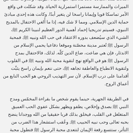
الميراث والممارسة مستمرا استمرارية الحياة. وقد شكلت في واقع
الأمر تماسكا قويا وإيمانا راسخا لن يتغير أبدًا. وكانت هذه إحدى مبادئ
حماية الدين الإسلامي. ومما لا شك فيه، إذا ما أُلغي الاحتفال بالمديح
النبوي، فسيتم تدريجيا إخماد أهمية الدور العظيم لنبينا الكريم ﷺ،
الشيء الذي سيُضعف بدوره الاعتقاد في حب الله ونبيه ﷺ. فمحبة
الرسول ﷺ تُعتبر مدينة محصّنة وموقعا دفاعيا يحمي الإسلام من
الاندثار، فإن هي ضاعت، ضاع الدين كلّه. لذلك، فالاحتفال بمدح
الرسول ﷺ هو في الواقع نهج لتقوية محبة الله ونبيه ﷺ في القلوب
ولتقوية الانطباع والعاطفة تجاهه ﷺ، حتى ننعم بإيمان راسخ يثبِّت
أقدامنا على درب الإسلام. لأن سر التهذيب الروحي هو الحب النابع من
أعماق الروح.
في الطريقة الجهرية، حينما يقوم شخص ما بقراءة المخمّس ومدح
النبي ﷺ بصدق وإخلاص، يطفو ويظهر بشكل عفوي الحب العميق
المتغلغل في القلب، فيخلق بذلك قربا حقيقيا من الله ووجدانا ينضح
بحبه تعالى وحب نبيه الحبيب ﷺ. وعُقب استشعار هذا الضرب من
التأثر، ستتسع رقعة الإيمان لتتعدى محبة الرسول ﷺ فتطول محبة