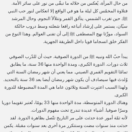
من حال المرآة، يُعكس من خلاله ما تبقّى من نور على سائر الأمة.
فتلاوة المخمّس كل ليلة ما هو في الواقع إلا انعكاس لنور حب النبي
ﷺ. حين تغرب الشمس، يتألق القمر وتتلألأ النجوم. وحال المرشد
سيّان، يستمر على إرشاد أتباعه رافعا شعلته وسط دروب حالكة
السواد، مورِّثا نهج المصطفى ﷺ إلى أن تفنى العوالم. وهذا النوع من
الفكر خلق انسجاما قويا داخل الطريقة الجهرية.
يبدأ حبّ الله ونبيه ﷺ من الدورة الصوفية. حيث أن للدّرب الصوفي
ثلاث دورات. الدورة الكبرى، ومدة الواحدة منها 36 سنة، ما يطابق
تمامًا التقويم القمري الصيني. مما يعني أن شهر رمضان السنة التي
وُلدتَ فيها سيصادف أن يكون شهر رمضان أيضا بعد 36 سنة بالتحديد.
ولهذا السبب اعتبِرت الستة وثلاثون عاما هي المدة المضبوطة للدورة
الكبرى.
وهناك الدورة المتوسطة، مدة الواحدة منها 33 يومًا، تُعتبر تقويما دوريا
وسرّا صوفيا. أشياء عديدة تندرج تحت مفهوم الدورات.
لأنه ثمّة أمور عدة حدثت على مر التاريخ تتّصل بظاهرة الدورة. لقد
حدثت منذ سنوات مضت وستتكرر مرة أخرى بعد سنوات مقبلة. يكمن