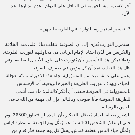
آخر لاستمرارية الجهرية في التناقل على الدوام وعدم اندثارها لحد
الآن.
3. تفسير استمرارية التوارث في الطريقة الجهرية
استمرار التوارث يُعزى إلى أن الصوفية انتقلت بناءًا على مبدأ الخلافة
والتكريس من لَدُن أحفاد الإمام الرباني في محاولتهم لتوريث الطريقة.
وفعلا تمكن هذا التأسيس بأن يُتوارث على طول الأجيال السابقة. وفي
ظل هذا التقليد، نجد أن كل مؤمن في صفوف الصوفية
يحمل على عاتقه نوعا من المسؤولية تجاه هذه الأخيرة، متنبّه لعجالة
الحياة، ويهدف لتوريث الطريقة والخبرة الروحية. أما الإحساس
بالمسؤولية في الصوفية فيعني أن أفكر كالتالي: مادامت أنتمي
للطريقة الصوفية فأنا صوفي، وبالتالي فإن لي مهمة من الله تدعى
الحس بالرسالة.
الشعور بعجلة الحياة يُحصَّل بالتفكير بأن المدة لن تَتجاوز 36500 يوم
حتى لو عاش الشخص 100 سنة. هنا يُمثَّل يوم الجمعة بمسطرة قياس،
وتُمثَّل حياة الناس بقطعة قماش. يحتلّ كل يوم جمعة قدْر قدمٍ من