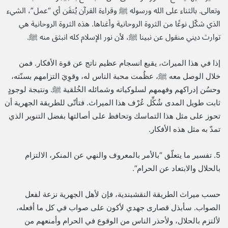
وتعالى. بالثناء على الله ورسوله ﷺ وقراءة القرآن يُتقَن أي “عمل”، الشيء
الذي شكّل نوعًا من الثروة الروحانية وأغناها. هذه الثروة الروحانية هي
توارث ديني منقول عن نبينا ﷺ، لأن نور الإسلام كله انبثق منه ﷺ.
إذا في هذا الميراث، يقبع انسجام عظيم ناتج عن قوة الأفكار. فمن
خلال الوصل معه ﷺ، عظُمت محبة الناس له، وقوِيَ التزامهم بسنّته،
وحسُن إدراكهم وفهمهم لسلوكياته وشمائله الخُلقية ﷺ. ونتيجة لوجودٍ
ثابت طويل المدى شُكِّل عُرْف هذا الميراث. فتأتّى للطريقة الجهرية أن
تحوز على مثل هذا التماسك وتحافظ على أصالتها بفضل التنوير الذي
تمدّ به مثل هذه الأفكار.
5. تفسير ما يتعلّق “بالأمر بالمعروف والنهي عن المنكر، الالتزام
بالحلال والابتعاد عن الحرام”.
حسب ميراث الطريقة النقشبندية، فإن لأهل الجهرية نزعة لفعل
الصواب. سأبذل قصارى جهدي لأكون على صواب في كل ما أفعله،
لألتزم بالحلال، ولأحذر الناس من الوقوع في الحرام وأمنعهم من