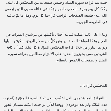
حيث تتم قراءة سورة الملك وخمس صفحات من المخمّس كل ليلة.
وحُدِّد كل يوم بحرف أبجدي خاص. ووُحِّد في عائلة محيي الدين (رضي
الله عنه) طبيعة الصفحات الواجب قراءتها كل يوم. وهذا ما تمّ تناقله
في الطريقة الجهرية.
وبناءا على ذلك عملت ثمانية أجيال بأكملها من مرشدي الميراث في
الصين وفقًا لقواعد المخمّس. ونبَع كلٌّ من سلام الروح، سكينتها، نبلها
ونورها البارز من خلال قراءة المخمّس المؤثرة كل ليلة. كما أن كافة
المُريدين ممن يحوزون القدرة على الالتزام مطالبون بقراءة سورة
الملك والصفحات الخمس بانتظام.
للمخمّس قراءتان:
– القراءة اليمنية: وهي التي اعتُمدت في تكيّة المدينة المنوّرة (اندثرت
هذه التكيّة ولم تعد موجودة). ووِفقا للأثر، تواجدت التكية ببستان لجوز
الهند بالمدينة المنوّرة حيث كان النبي ﷺ يقوم بمناقشة الأمور الهامة