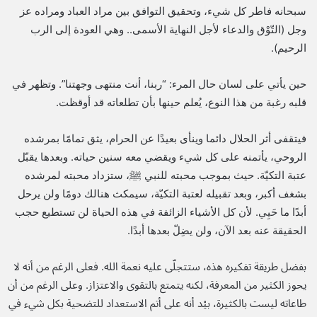
سبحانه فاطر كل شيء، وتحقيق التوافق بين مراد العباد ومراده عز
وجل (التّوْق والدعاء لأجل النهاية الأسمى.. وهي العودة إلى الرب
الرحيم).
حين يأتي على لسان حال المرء: “ربنا، أنت منتهى وجهتنا”. وتظهر في
قلبه رغبة من هذا النوع، يُعلم حينها بأن تطلعاته قد أوقظت.
فيتقفى أثر الحلال دائما وينأى بعيدًا عن الحرام، يثق تمامًا بمرشده
الروحي، يأتمنه على كل شيء ويقضي معه سنين حياته. وبعدها يقبّل
عتبة التكيّة. حيث بموجب محبته للنبي ﷺ، ستزداد محبته لمرشده
بشغف أكبر، وبعد تقبيله لعتبة التكيّة، سيمكث هنالك دومًا ولن يرحل
أبدًا ما حَيِي. لأن كل الأشياء الزائفة في هذه الحياة لن تستطيع حجب
الحقيقة عنه بعد الآن، ولن يضِلّ بعدها أبدًا.
بفضل طريقة تفكيره هذه، ستتجلّى عليه نعمة الله. فعلى الرغم من أنه لا
يحوز الكثير من المعرفة، لكنه يتمتع بالتقوى والاعتزاز. وعلى الرغم من أن
طاعاته ليست بالكثيرة، بيْد أنه على أتم الاستعداد للتضحية بكل شيء في