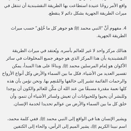
واقع الأمر روحًا عنيدة استطاعت بها الطريقة النقشبندية أن تنتقل في
ميراث الطريقة الجهرية بشكل دائم لا ينقطع.
4. مفهوم أنَّ “النبي محمد ﷺ هو جوهر كل ما خُلِق” حسب ميراث
الطريقة الجهرية.
هنالك مركز واحد لا غير للعالم بأسره. ويُعتقد في ميراث الطريقة
النقشبندية بأن هذا المركز الذي هو جوهر جميع المخلوقات في سائر
الأكوان هو إمام المرسلين محمد ﷺ. وبناءًا على هذا المبدأ، يمكن
تفسير العديد من الأشياء. فكل ما بين السماء والأرض وكل أنواع الأرواح
والرحمات القائمة تشير إلى خالقها والمُنعِم بها. ونحن نؤمن بأن هذه
كلها نعمة مقدرة مسبقًا من عند الله أن مكَّن للعالم والكون أن يوجدا
وللبشر أن يحيوا وللحيوانات أن تعيش ولسائر الأشياء أن تنمو، وأن
خلق كل ما بين السماء والأرض من عوالم تحديدا لخدمة الإنسان.
ويشير الإنسان هنا في الواقع إلى النبي محمد ﷺ. ففي كلمة محمد،
اسم نبينا الكريم ﷺ، يشير الميم إلى الرأس، والحاء إلى الكتفين