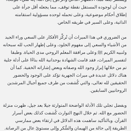
حيث أن لوجوده المستقل نقطة توقف، مما يجعله أقل جرأة على
إطلاق أحكام موضوعية، وعلى تحمله لوحده مسؤولية استقامته
الذاتية، وعلى السير في طريقه الخاص.
من الضروري في هذا الميراث أن تُركَّز الأفكار على السعي وراء الجيد
من الأشياء والسعي إلى مفهوم الخلود، وعلى إظهار الحب لله سبحانه
ولنبيه الكريم ﷺ وعلى مرافقة المعلم الروحي مدى الحياة. وطبقا
لتفسير الميراث، فقد قامت الشهادة بوحدانية الله بناءًا على أدلة جلية
تم من خلالها إبراز وجود الله وصفاته وبعض إشاراته الخفية. كما أن
هناك دلائل عديدة في ميراث الجهرية تؤكد على الوجود والحضور
الحقيقين لله تعالى، والتي كُشفت من طرف جميع أجيال المرشدين
الروحانيين السابقين.
وبفضل تجلي تلك الأدلة الواضحة المتوارثة جيلا بعد جيل، ظهرت منزلة
الحضور مع الله. ثم خلال النهج التوارث كُشفت كذلك بعض أسرار
القرآن. وبالتأكيد ساهمت هذه الدلائل في ارتقاء بعض ممارسي
الطريقة إلى حالة من الهيمان والسُّكر وإلى مستوىً عال من الرصانة.