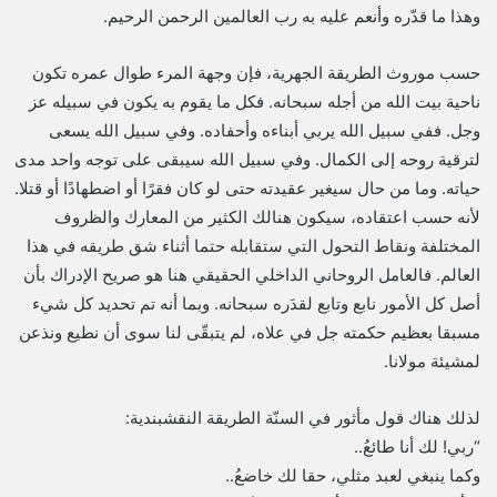
وهذا ما قدّره وأنعم عليه به رب العالمين الرحمن الرحيم.
حسب موروث الطريقة الجهرية، فإن وجهة المرء طوال عمره تكون
ناحية بيت الله من أجله سبحانه. فكل ما يقوم به يكون في سبيله عز
وجل. ففي سبيل الله يربي أبناءه وأحفاده. وفي سبيل الله يسعى
لترقية روحه إلى الكمال. وفي سبيل الله سيبقى على توجه واحد مدى
حياته. وما من حال سيغير عقيدته حتى لو كان فقرًا أو اضطهادًا أو قتلا.
لأنه حسب اعتقاده، سيكون هنالك الكثير من المعارك والظروف
المختلفة ونقاط التحول التي ستقابله حتما أثناء شق طريقه في هذا
العالم. فالعامل الروحاني الداخلي الحقيقي هنا هو صريح الإدراك بأن
أصل كل الأمور نابع وتابع لقدَره سبحانه. وبما أنه تم تحديد كل شيء
مسبقا بعظيم حكمته جل في علاه، لم يتبقّى لنا سوى أن نطيع ونذعن
لمشيئة مولانا.
لذلك هناك قول مأثور في السنّة الطريقة النقشبندية:
“ربي! لك أنا طائعُ..
وكما ينبغي لعبد مثلي، حقا لك خاضعُ..