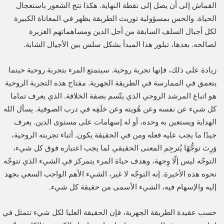
القماش إلى أن يصل إلى نقطة النهاية. هكذا نتج الشعور باستعجال
الحياة. والحس بمسؤولية توريث الطريقة يظهر في المعاناة الكبيرة
لكل أجيال السلف السابقة من أجل الدين ومساهماتهم الغزيرة
لصالحه. بعدها، تبلور هذا المبدأ بشكل سلس بين الأجيال الشابة.
زيادة على ذلك، فإنها تجربة روحية. سيتمتع المرء بتجربة روحية حينما
يتعمق في الممارسة في الطريقة الجهرية. مفتاح هذه التجربة الروحية
هو اتباع المرشد الروحي الذي يتّسم بصفة الخلافة. الذي يعرف تماما
كل شيء عن نفسه وعن هُويته وعن خلَفِه في درب الصوفية. يسأل الله
الهداية ويستعين به وحده، أو له إسهامات على مستوى الدين. يعرف
جيدًا ما يجب عليه فعله ومن في الحقيقة يكون. أثناء تجربته الروحية،
وَرِث توجُّهًا يُترجِم المعنى الحقيقي لما يجب اعتباره فوق كل شيء،
التوجّه ليس إلّا وِجهة، وهدف حياة المرء يتمركز في الشيء الذي تتوجّه
نحوه هذه الأخيرة. إنه التوجّه لا غير، الشيء الأهم الواجب السعي بجهد
إليه والإسهام فيه، الشيء الأسمى من حقيقة كل شيء.
حسب عقيدة الطريقة الجهرية، فإن الحقيقة العليا لكل شيء تتمثل في