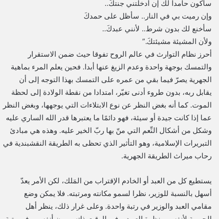
سأكون حامدا لك إن أدخلتني جنتكَ..
وإن رميت بي في النار.. سأظل على حمدكَ
سأخنع لك بدون شرط.. لأنني عبدكَ..
ولأن المشيئة مشيئتكَ.”
أحرز نظام التوارث في عالم الروح تفوقا حيث ضمن الاستقرار
والتمسك بوجهة واحدة وعدم الزيغ عنها أبدا. فحين يعلم المرء بماهية
الجهرية يصرّ فيما بقي من عمره على التمسك بهذا التوجه إلى أن
يقابل ربه، بدون طروء أدنى تغيّر، امتدادا من نقطة الولادة إلى لحظة
الموت. كما أنه بغض النظر عن نوع الابتلاءات التي يوجهها، وبغض النظر
عما إذا كانت جيدة أو سيئة، فهو دائمًا ما يعتبرها قدر الله الساري عليه
وشكل من أشكال النِّعم التي منّ بها ربّ الخير عليه. وهذه هي مبادئ
التبريرات الإسلامية، وهو التأثير الذي تحظى به الطريقة النقشبندية في
رحاب ميراث الطريقة الجهرية.
يستطيع كل من العبد أو الخادم الإقتراب من المَلك، لكن الأمر يعدّ
أسهل بالنسبة للوزير، نظرا لسمو مكانته ومرتبته. فلا يمكن وضع
مقامي العبد والوزير في رتبة واحدة. وعلى غرار ذلك، ينظر أهل
الجهرية لأنفسهم نظرة العبيد، وفي الوقت ذاته، يرون أنفسهم في رتبة