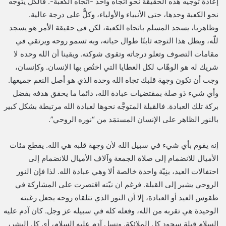
إعادة توجيه هذه الحقيقة نحو اتجاه واحد -اتجاه الكعبة-. فالكل يتوجّه
نحو الكعبة وحدها، حتى الأنبياء والأولياء، وكلٌّ على درجة عالية.
وظاهريا، يسجد المسلم باتجاه الكعبة، لكن في حقيقة الأمر هو يسجد
للّه، ويظل هذا التوجه ثابتًا طوال حياته، وبه تسمو روحه ويرتقي في
مقامات التصوف وتعلو درجاته وتقوى شوكته. ويقينا أن الله وحده لا
شريك له هو الوهّاب لكل العطايا التي اختُص بها الإنسان. وكإنسان،
وجب أن تكون وجهة قلبك تجاه الله وحده الذي هو أصل النعم جميعها.
وأي شيء ذو صلة بمقتضيات عبادة الله، دائما ما يحقق هدفه بفضل
بركة تلك العبادة. فالقبلة المتوجَّه نحوها لعبادة الله مرتبطة بشكل كبير
بالنور الظاهر على الإنسان المستمَد من “نوره الروحي”.
إنه يقوم بأي شيء في سبيل الله لأن وجهة قلبه هي الله. يقطع مئات
الأميال للانضمام إلى صلاة الجمعة وآلاف الأميال للانضمام إلى
احتفالات العيد، بنِيّة واحدة خالصة ألا وهي عبادة الله. لذا فإن النور
الروحي يشير إلى القبلة. فرغم ان نيّته اقتصرت على المشاركة في
طقوس العيد أو العبادة، إلا أن النور الذي تتلقاه روحه يجعل رغبته
الوحيدة هي تقربه من الله، وفعله كله في سبيله عز وجل. كان آدم عليه
السلام قبلة سجود كل الملائكة. ونسل آدم عليه السلام، أي كل البشر،