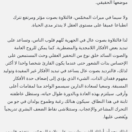
موضعها الحقيقي.
ولا سيما في ميراث المخمّس، فالتلاوة بصوت مؤثر ومرتفع تترك
انطباعا عميقا على مستوى العقل لا يندثر مدى الحياة.
لذا فالتلاوة بصوت عال في الجهرية تُلهم قلوب الناس، وتساعد على
تبديد بعض الأفكار اللامجدية والمضطربة. كما يمكن للروح العامة
والصوت السائد خلق نوع من التحفيز العقلي وحث المستمعين على
الإحساس بذات الشعور حتى عندما يكون القارئ شخصا واحدا لا أكثر.
لذلك، فالترديد بصوت عال يساعد في تبديد الأفكار غير المفيدة وتوليد
مفهوم فقدان الذات، الشيء الذي يؤدي إلى إضعاف حدة الأفكار
المسبقة. وسعيا لسعادة الدارين سيسمو الواحد منا لمقامات أعلى
وأرقى. سيلتزم بهذه العادة وبالدورة طوال حياته، وستظل عاطفته
ثابتة في هذا النطاق. سيكون هنالك رغبة وطموح يولدان في جو من
التحرك المشاعر والإعجاب. وستتلاشى نقاط الضعف البشري تدريجياً
ويُقضى عليها.
لذلك نجد أن أولئك الذين يداومون على تلاوة المخمّس، تتغذى قلوبهم