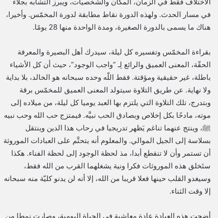
الاختلاف فقط في الزمان، المكان والشخصيات، ويبرز التشابه بجلاء
في مسار الحدث. ولهذه الدورة نقاط مطابقة لدورة المخمّس. وأخيرا،
هناك ما يسمى بالدورة الصغيرة، ومدة الواحدة منها 28 يومًا.
بقراءة المخمّس وتفسيره كل ليلة، سيدرك أهل البصيرة والمعرفة
الحقّة، المعنى العميق والرائع لِـ “واجب الوجود”، حيث أن كل الأشياء
باطلة، غير حقيقية ومؤقتة. فقط اللّه وحده سبحانه هو الخالد، بلا بداية
ولا نهاية. عن طريق التلاوة سيتولد المعنى العميق للمخمّس برقة
وبتدرج، تلك التلاوة التي يلتزم بها العبد يوميا كل ليلة، من ميلاده إلى
موته، مادحًا بكل إخلاص وبصادق الحب نبيَّه. فيمتزج حب الله وحب نبيه
ﷺ، وينتج عنهما تناغم يَظهر تدريجيا في رحاب هذا الدين وينتقل
بسلاسة إلى الجيل الموالي. والمعلوم أنه يتحتَّم على العبادات الموروثة
أن تستمر وأن لا تنقطع أبدا، مذ لحظة الوجود إلى لحظة الفناء. هكذا
ستَخلق هذه الموروثات فكرا ونية يشغلهما القرب من الله فقط،
وسيغدو القلب حينها فعلا قريبا من الله، إلا أنه لن يدنو كليّة منه سبحانه
إلا وقت الثناء.
أضحت هذه العبادة عادة معاشية في الحياة اليومية، وصارت نمطا من