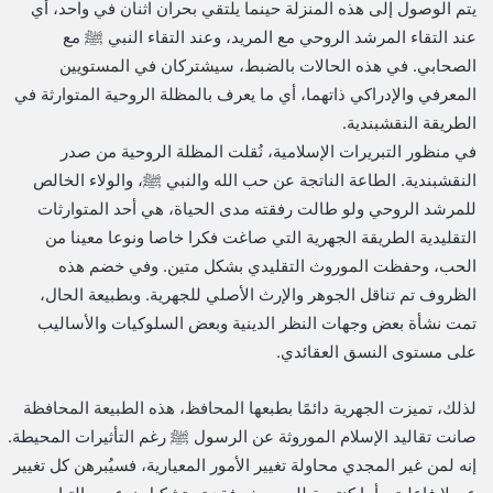
يتم الوصول إلى هذه المنزلة حينما يلتقي بحران اثنان في واحد، أي
عند التقاء المرشد الروحي مع المريد، وعند التقاء النبي ﷺ مع
الصحابي. في هذه الحالات بالضبط، سيشتركان في المستويين
المعرفي والإدراكي ذاتهما، أي ما يعرف بالمظلة الروحية المتوارثة في
الطريقة النقشبندية.
في منظور التبريرات الإسلامية، نُقلت المظلة الروحية من صدر
النقشبندية. الطاعة الناتجة عن حب الله والنبي ﷺ، والولاء الخالص
للمرشد الروحي ولو طالت رفقته مدى الحياة، هي أحد المتوارثات
التقليدية الطريقة الجهرية التي صاغت فكرا خاصا ونوعا معينا من
الحب، وحفظت الموروث التقليدي بشكل متين. وفي خضم هذه
الظروف تم تناقل الجوهر والإرث الأصلي للجهرية. وبطبيعة الحال،
تمت نشأة بعض وجهات النظر الدينية وبعض السلوكيات والأساليب
على مستوى النسق العقائدي.
لذلك، تميزت الجهرية دائمًا بطبعها المحافظ، هذه الطبيعة المحافظة
صانت تقاليد الإسلام الموروثة عن الرسول ﷺ رغم التأثيرات المحيطة.
إنه لمن غير المجدي محاولة تغيير الأمور المعيارية، فسيُبرهن كل تغيير