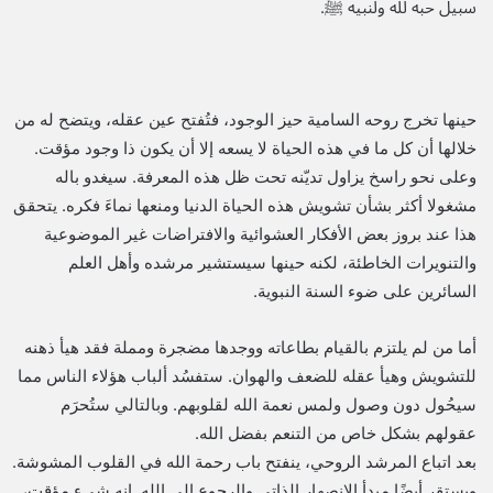
سبيل حبه لله ولنبيه ﷺ.
حينها تخرج روحه السامية حيز الوجود، فتُفتح عين عقله، ويتضح له من
خلالها أن كل ما في هذه الحياة لا يسعه إلا أن يكون ذا وجود مؤقت.
وعلى نحو راسخ يزاول تديّنه تحت ظل هذه المعرفة. سيغدو باله
مشغولا أكثر بشأن تشويش هذه الحياة الدنيا ومنعها نماءَ فكره. يتحقق
هذا عند بروز بعض الأفكار العشوائية والافتراضات غير الموضوعية
والتنويرات الخاطئة، لكنه حينها سيستشير مرشده وأهل العلم
السائرين على ضوء السنة النبوية.
أما من لم يلتزم بالقيام بطاعاته ووجدها مضجرة ومملة فقد هيأ ذهنه
للتشويش وهيأ عقله للضعف والهوان. ستفسُد ألباب هؤلاء الناس مما
سيحُول دون وصول ولمس نعمة الله لقلوبهم. وبالتالي ستُحرَم
عقولهم بشكل خاص من التنعم بفضل الله.
بعد اتباع المرشد الروحي، ينفتح باب رحمة الله في القلوب المشوشة.
ويستقر أيضًا مبدأ الانصهار الذاتي والرجوع إلى الله. إنه شيء مؤقت،