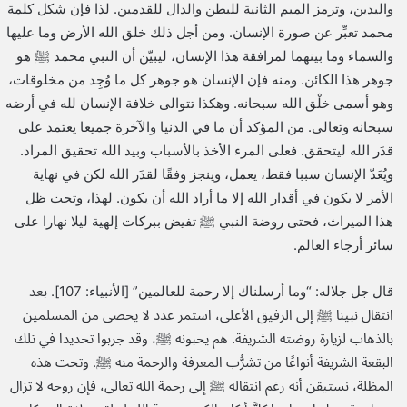
واليدين، وترمز الميم الثانية للبطن والدال للقدمين. لذا فإن شكل كلمة
محمد تعبِّر عن صورة الإنسان. ومن أجل ذلك خلق الله الأرض وما عليها
والسماء وما بينهما لمرافقة هذا الإنسان، ليبيّن أن النبي محمد ﷺ هو
جوهر هذا الكائن. ومنه فإن الإنسان هو جوهر كل ما وُجِد من مخلوقات،
وهو أسمى خلْق الله سبحانه. وهكذا تتوالى خلافة الإنسان لله في أرضه
سبحانه وتعالى. من المؤكد أن ما في الدنيا والآخرة جميعا يعتمد على
قدَر الله ليتحقق. فعلى المرء الأخذ بالأسباب وبيد الله تحقيق المراد.
ويُعَدّ الإنسان سببا فقط، يعمل، وينجز وفقًا لقدَر الله لكن في نهاية
الأمر لا يكون في أقدار الله إلا ما أراد الله أن يكون. لهذا، وتحت ظل
هذا الميراث، فحتى روضة النبي ﷺ تفيض ببركات إلهية ليلا نهارا على
سائر أرجاء العالم.
قال جل جلاله: “وما أرسلناك إلا رحمة للعالمين” [الأنبياء: 107]. بعد
انتقال نبينا ﷺ إلى الرفيق الأعلى، استمر عدد لا يحصى من المسلمين
بالذهاب لزيارة روضته الشريفة. هم يحبونه ﷺ، وقد جربوا تحديدا في تلك
البقعة الشريفة أنواعًا من تشرُّب المعرفة والرحمة منه ﷺ. وتحت هذه
المظلة، نستيقن أنه رغم انتقاله ﷺ إلى رحمة الله تعالى، فإن روحه لا تزال