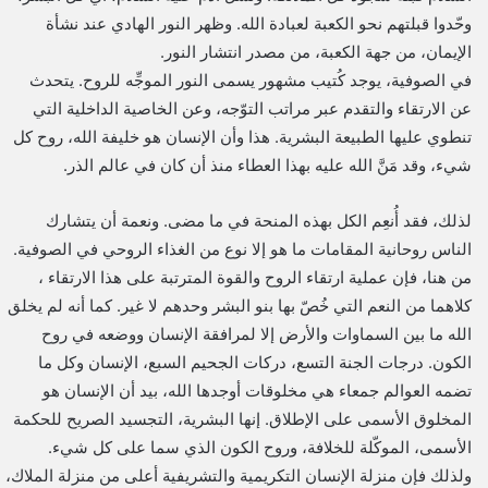
وحّدوا قبلتهم نحو الكعبة لعبادة الله. وظهر النور الهادي عند نشأة
الإيمان، من جهة الكعبة، من مصدر انتشار النور.
في الصوفية، يوجد كُتيب مشهور يسمى النور الموجِّه للروح. يتحدث
عن الارتقاء والتقدم عبر مراتب التوّجه، وعن الخاصية الداخلية التي
تنطوي عليها الطبيعة البشرية. هذا وأن الإنسان هو خليفة الله، روح كل
شيء، وقد مَنَّ الله عليه بهذا العطاء منذ أن كان في عالم الذر.
لذلك، فقد أُنعِم الكل بهذه المنحة في ما مضى. ونعمة أن يتشارك
الناس روحانية المقامات ما هو إلا نوع من الغذاء الروحي في الصوفية.
من هنا، فإن عملية ارتقاء الروح والقوة المترتبة على هذا الارتقاء ،
كلاهما من النعم التي خُصّ بها بنو البشر وحدهم لا غير. كما أنه لم يخلق
الله ما بين السماوات والأرض إلا لمرافقة الإنسان ووضعه في روح
الكون. درجات الجنة التسع، دركات الجحيم السبع، الإنسان وكل ما
تضمه العوالم جمعاء هي مخلوقات أوجدها الله، بيد أن الإنسان هو
المخلوق الأسمى على الإطلاق. إنها البشرية، التجسيد الصريح للحكمة
الأسمى، الموكّلة للخلافة، وروح الكون الذي سما على كل شيء.
ولذلك فإن منزلة الإنسان التكريمية والتشريفية أعلى من منزلة الملاك،