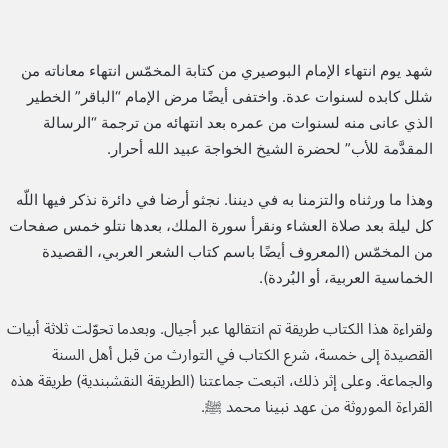
شهد يوم انتهاء الإمام البوصيري من كتابة المخمّس انتهاء معاناته من
شلل كابده لسنوات عدة. واختفى أيضًا مرض الإمام “الباقر” الخطير
الذي عانى منه لسنوات من عمره بعد انتهائه من ترجمة “الرسالة
المقدَّمة للأب” لحضرة الشيخ الخواجة عبيد الله أحرار.
وهذا ما ورثناه والتزمنا به في ديننا. نجثو أرضا في دائرة نذكر فيها اللّه
كل ليلة بعد صلاة العشاء ونقرأ سورة الملك، بعدها نتلو خمس صفحات
من المخمّس (المعروف أيضًا باسم كتاب الشعر العربي، القصيدة
الخماسية العربية، أو البُردة).
ولقراءة هذا الكتاب طريقة تم انتقالها عبر أجيال. وبعدما تحوّلت ثلاثة أبيات
القصيدة إلى خمسة، شرع الكتاب في التوارث من قبل أهل السنة
والجماعة. وعلى إثر ذلك، اتبعت جماعتنا (الطريقة النقشبندية) طريقة هذه
القراءة الموروثة من عهد نبينا محمد ﷺ.