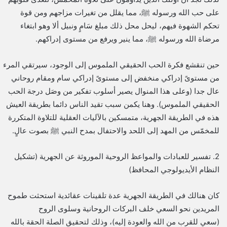
على حب الله ورسوله ﷺ، مما يقلل من تغيرات مزاجهم ومن قوة
تحكم الشهوة فيهم، ليحل محل ذلك مبلغ سَامٍ ونبيل ألا وهو ابتغاء
مرضاة الله ورسوله ﷺ، مما ينير ويرفع من مستوى إدراكهم.
حين تنقشع فكرة الحب الحقيقي الملموس إلى الوجود، سيرتقي المرء
من مستوىً إدراكي منخفض إلى مستوىً إدراكي سام ومقام روحاني
عال جدا (وعلى هذا المنوال يصير أسلوب تفكير من وصَل درجة الحب
الحقيقي الملموس). وهنا يكمن سبب تقيد الناس دائما بطريقة العيش
هذه في الطريقة الجهرية، متمسكين بالآليات العقلية للتلاوة المتكررة
للمخمّس من المهد إلى اللحد والاحتفال بمدح النبي ﷺ بصوت عالٍ.
2. تفسير للعبادات والمواعظ الروحية الموروثة عن الجهرية (تشكيل
النظام الأيديولوجي المحافظ)
كان هنالك في الطريقة الجهرية عدة تلقينات عقائدية استحثت طموح
المريدين نحو السعي خلف البركات الروحانية وسلوى الروح
(سعي للقرب من الله والعودة إليه)، وذلك لتحقيق الصلة الحقة بالله