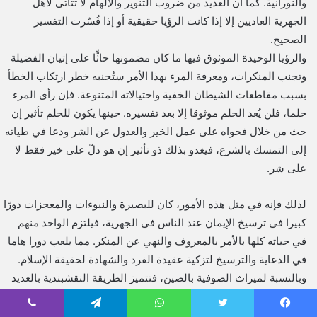
والنورانية. كما أن العديد من ضروب التنوير والإلهام لا تتأتى لأهل
الجهرية العاديين إلا إذا كانت الرؤيا حقيقية أو إذا فُسّرت التفسير
الصحيح.
والرؤيا الوحيدة الموثوق فيها ما كان مضمونها حاثًّا على إتيان الفضيلة
وتجنب المنكرات، ومعرفة المرء بهذا الأمر ستُجنبه خطر ارتكاب الخطأ
بسبب مقاطعات الشيطان الخفية واحتيالاته المتنوعة. فإن رأى المرء
حلما، فلن يُعد الحلم موثوقا إلا بعد تفسيره. حينها يكون للحلم تأثير إن
حث من خلال فحواه على عمل الخير والعدول عن الشر ودعا في طياته
إلى التمسك بالشرع، فيغدو بذلك ذو تأثير إن هو دلّ على خير فقط لا
على شر.
لذلك فإنه في مثل هذه الأمور، كان للبصيرة والنبوءات والمعجزات دورًا
كبيرا في ترسيخ الإيمان عند الناس في الجهرية، فيلتزم الواحد منهم
في حياته كلها بالأمر بالمعروف والنهي عن المنكر. مما يلعب دورا هاما
في الدعاية والترسيخ لتزكية عقيدة الفرد والشهادة لحقيقة الإسلام.
وبالنسبة لميراث الصوفية بالصين، فتتميز الطريقة النقشبندية بالعديد
من الخاصيات المشتركة، التي أعانت الطوائف المحلية على الازدهار
والنماء. في حين أن السبب في محافظة الطائفة التقليدية الصينية على