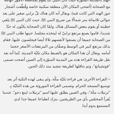
مع الصحابة (أضحى المكان الآن منطقة سكنية خاصة وقُطّعت أشجار
جوز الهند التي كانت فيه). ويقال أنه كان هناك تلّ ترابي صغير على بعد
حوالي ثلاثمائة متر شمالًا من ضريح النبي ﷺ. حيث كان النبي ﷺ يلقي
خطبته أو يقوم ببعض المسائل هناك. ولمّا كان الصحابة يكنّون له حبّا
شديدا، قاموا بصنع مرتفع ترابيّ له ليتخذه مجلسا. حينها طلب النبي ﷺ
من الصحابة جميعا أن يصنعوا لأنفسهم تلالا أيضا فيجلسون عليها. فقام
بذلك مرتفع كبير في الوسط وصفّان من المرتفعات الأصغر حجما
أمامه. ويقال أن هذا المكان هو بالضبط مكان تكيّة المدينة. كما أنه بعد
نقل طريقة القراءة هذه من المدينة المنوّرة إلى الصين أضحت تسمى
“فوتشيانغ”، وتم تناقلها كطريقة تنشيد منذ ذلك الحين.
– القراءة الأخرى: هي قراءة تكيّة مكّة، ولم يبقى لهذه التكية أثر بعد
توسيع المسجد الحرام. وتسمى القراءة الموروثة من هذه التكيّة بِـ
“ترتيلات مكٰة”، وفي الصين يطلق عليها اسم “ترتيلات لينغ دجو”. عندما
يُقرأ المخمّس بأي من الطريقتين، يترك انطباعا عميقا جدا لدى
المستمع يدوم أبدا.