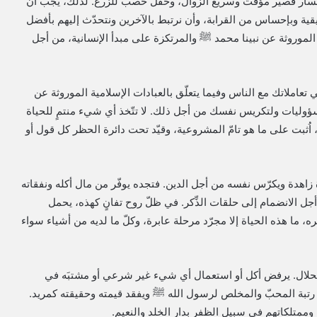
ر، مسار قصير مؤقت وسريع الزوال، وحقل خصب للزرع. لذلك، يجب أن
ة وبإحساس من القرابة، وأن نرتبط بالآخرين ونتحدّث إليهم بأفضل
لموروثة عن نبينا محمد ﷺ والمرتكزة على مبدأ الإنسانية، من أجل
املاتك مع الناس وفيما يتعلّق بالعبادات الإسلامية الموروثة عن
ؤوليات ولتكريس نفسك من أجل ذلك. لا تتّخذ أي شيء منتمٍ للحياة
، اُثبت على ما هو تامّ المشروعية، وقيّد تحت دائرة الحظر كل قول أو
اهدة ويكرّس نفسه من أجل الدين. فتجده يوفّر من مال أكله ونفقاته
الانضمام إلى حلقات الذِّكر. في ظلّ روح تفانٍ كهذه، يحمل
ه، ما هذه الحياة إلا مجرّد مرحلة عابرة، وكلّ ما لديه من أشياء سواء
 الحلال. يرفض أكل أو استعمال أي شيء غير شرعي أو مشتبَه في
 يفقد رتبة المحبّ والمخلص لرسول الله ﷺ ويفقد قيمته وحقيقته كمريد.
وممتلكاتهم في سبيل الظفر بدار الخلد والنعيم.