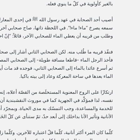
بالغير كأولوية في كلّ ما ينوي فعله.
أصيب أحد الصحابة في عهد رسول الله ﷺ في إحدى المعارك،
سمعه يصرخ “ماء! ماء!”. في اللحظة ذاتها، صاح صحابي آخر 
وطلب من قريبه أن يعطي الماء للصحابي الآخر، قائلاً: “إنّ ا
فنفّذ قريبه ما طُلب منه. لكن الصحابي الثاني أشار إلى صحاب
فأخذ الرجل الماء -قاطعا مسافة طويلة- إلى الصحابي المصاب
ثم أسرع عائدا بالماء إلى الصحابي الثاني، فوجده قد مات أيض
الماء بعدها في ساحة المعركة وعاد إلى بيته باكيا.
ارتكازًا على الروح المعنوية المستخلَصة من القصّة أعلاه، 
نفسه، لذا فمؤكَّد في الجهرية كما في موروث النقشبندية أن 
للخدمة والمساعدة، وجب التمسّك به مدى الحياة. وبمجرّد أ
الأنانية وتأثير الأنا بداخلك إلى أبعد حدّ، ثمّ ستنأى عن كلّ ال
كلّما كان المرء أكثر أنانية، كلّما قلّ اعتباره للآخرين. وكلّما