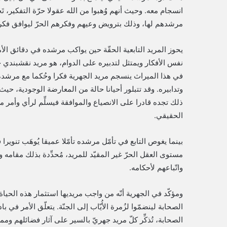
انسجام معه. وحيث أنهم وُهبوا من الله عقولا حرّة التفكير، ت
مرشدهم لها، وذلك بترويض وعيهم وفكرهم الحرّ ليوافق فكر هذ
يحوز المريد التابعية الحقّة حين يواكب مرشده في دقائق ال
نفس الأفكار ويمتثل لتدبيره على الدوام، هو مريد نقشبندي 
في هذا الميراث ينسجم مريد الجهرية فكرا وحُكما مع مرشده، ح
وتدابيره. وقد تتبلور أحيانا حالة من المعارضة الوجودية، حي
ذلك تجده قادرا على الانصياع والموافقة فيسلِّم لرأي وأم
الحقيقي.
بينما يغوص التابع في تأمّل مرشده تأمّلا عميقا يُوهَب تنوي
مستوى العقل الحرّ غير المقيّد للمريد، مُحدِّدة بذلك مقامه
واتّباعهم لأحكامه.
ومؤكّد في الجهرية أنّه من واجب مريديها استثمار هذه الحي
الصحابة لينضمّوا لزُمرة الأُيّاب إلى الجنّة. يتعلّق الأمر في 
الصحابة، تُذكِّر كلّ مريد جهريّ بالسير على آثار فضائلهم ومما