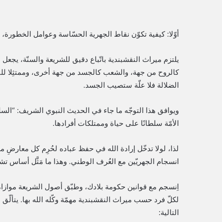
أوّلا: كيفية تكوّن نقاط الجهرية الحسّاسة وعوامل الخطورة، وس
يلتزم ميراث النقشبندية باتّباع دقيق للشريعة والسنّة، يجعل من
كالروح من جهة، والشعب كالجسد من جهة أخرى، وممتثِلا ل
الضلالة فلا علّة ستصيب الجسد.
ويوافق هذا التوجّه ما جاء في الحديث النبوي الشريف: “السل
الأمّة سلطانًا على حياة وممتلكات أفرادها.
لذا، لولا تدخّل إرادة الله في حفظ عباده لحُرِم كل معارضِ ملك
انسجام الجهريّين مع العُرف الوطني. وهذا ما مَثَّل أساس تشك
اِنسجم مع قوانين حكومة بلادك، وطبّق أصول الشريعة موازاة 
لكلّ فرد حسب ميراث النقشبندية مهمّة وكّله الله بها. يتأل
التالية: