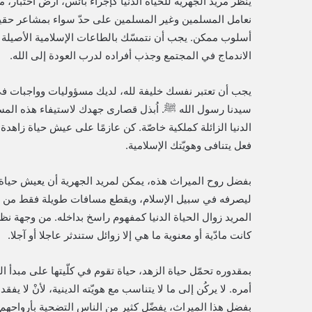
ينظر مريد الجهرية للحياة الدنيا كإجراء بائس، أرض اختبا
نعامل المسلمين وغير المسلمين على حدّ سواء بمشاعر حقيقي
أسلوب ممكن. يجب أن نتمسّك بالطاعات الإسلامية الأصيلة ا
الاندماج في المجتمع وجذب أفراده لدرب العودة إلى الله.
يجب أن تعتبر نفسك خليفة لله، لديك مسؤوليات وواجبات في تع
سيدنا رسول الله ﷺ. اُبذل قصارى جهدك لاستيفاء هذه المس
الدنيا الزائلة كملكية خاصّة. كن عازمًا على عيش حياة زاهدة
فعل يتنافى وهويّتك الإسلامية.
بفضل روح الميراث هذه، يمكن لمريد الجهرية أن يعيش حياة ز
ليصرفه في سبيل الإسلام، ويقطع مسافات طويلة فقط من أجل 
المريد زوال الحياة الدنيا كمفهوم راسخ بداخله. من وجهة نظر
كانت مادّية أو معنوية ما هي إلا زوائل ستندثر عاجلا أو آجلا.
بمقدوره تحمّل حياة الزهد، حياة تقوم في كلّيتها على مبدأ
أمره. لا يركُن إلى ما لا يتناسب مع هويّته الدينية، لأنْ لا
بفضل هذا الميراث، يفضّل كثير من الناس التضحية بأرواحهم 