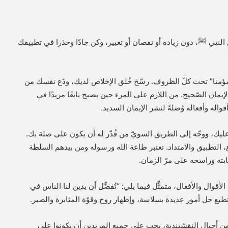
النبي ﷺ، دون زيادة أو نقصان أو تغيير، وكن جادّا وحذرا في تطبيقك
 “مؤمنا” تحت كلّ الظروف. رسّخ خُلق الإخلاص لديك، ودَع نفسك من
إيمان الصّحيح. من اللازم على المرء حين يصبح تابعًا مريدًا في
واله وأفعاله وُصلةً لنشر الإيمان السديد.
ليك، ووجّه إلى الطريق السويّ من قُدّر له أن يكون على صلة بك.
اع، التطبيق والامتداد. تعتبر طاعة الله ورسوله ومن بيدهم السلطة
تة وراسخة على مرّ الزمان.
الأقوال والأفعال، متمثِّل فيما يلي: “نُفضِّل أن يدين لنا الناس في
ستطيع حل أمور عديدة بسلاسة، وإظهار روح وقوّة المثابرة والصبر.
ن أجيال النقشبندية، يجب على جميع المريدين أن يكونوا على