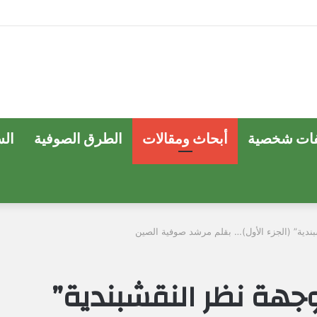
ات شخصية
أبحاث ومقالات
الطرق الصوفية
ال
ندية” (الجزء الأول)… بقلم مرشد صوفية الصين
جهة نظر النقشبندية”