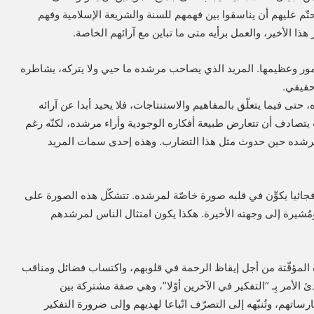
َحتّم عليهم أن يناسقوا بين فهمهم للسنة والشريعة الإسلامية وفهم
ا الأخير، والعمل برأيه متى ما تباين مع آرائهم الخاصة.
أمور وعظيمها. المريد الذي يصاحب مرشده ما حيي ولا يتركه، يشاطره
حقيقي.
تى فيما يتعلّق بالمفاهيم والاستنتاجات، فلا يحيد أبدا عن آرائه
ث يتصادف أن تتعارض طبيعة أفكاره الوجودية وأراء مرشده، لكنّه رغم
ر مرشده حين حدوث مثل هذا التضارب. وهذه إحدى سمات المريد
را فجائيا يكوِّن في قلبه صورة خاصّة لمرشده. تتشكّل هذه الصورة على
 ومُشيرة إلى وجهته الأخيرة. هكذا يكون امتثال الناس لمرشدهم
اة المؤقّتة من أجل إيقاظ الرحمة في قلوبهم، واكتساب فضائل ومناقب
بادئ الأمر بِـ “التفكير في الآخرين أوّلا”، وهي صفة مشتركة بين
رساتهم، وتُنبّهه إلى التصرّف اتّباعا لهديهم وإلى ضرورة التفكير