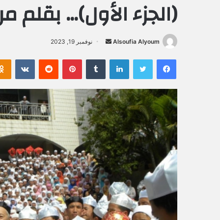
(الجزء الأول)… بقلم 
Alsoufia Alyoum
أ
نوفمبر 19, 2023
ر
فيسبوك
تويتر
لينكدإن
‏Tumblr
بينتيريست
‏Reddit
‏VKontakte
س
ل
ب
ر
ي
د
ا
إ
ل
ك
ت
ر
و
ن