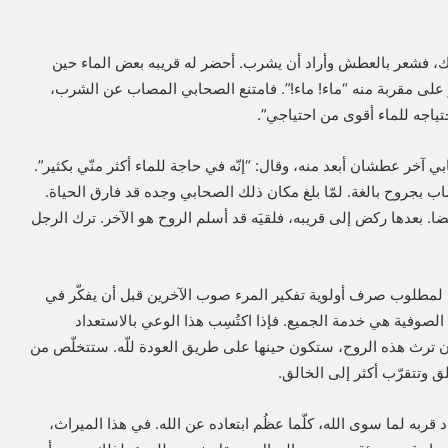
 فشعر بالعطش وأراد أن يشرب. أحضر له قريبه بعض الماء حين
على مقربة منه “ماء! ماء!”. فامتنع الصحابي المصاب عن الشرب،
حتياجه للماء أقوى من احتياجي”.
ي آخر عطشان أبعد منه، وقال: “إنّه في حاجة للماء أكثر منّي بكثير”.
 بجروح بالغة. لمّا بلغ مكان ذلك الصحابي وجده قد فارق الحياة.
ا. بعدها ركض إلى قريبه، فلقيَه قد أسلم الروح هو الآخر. ترك الرجل
إنه لمطلوب صرف أولوية تفكير المرء صوب الآخرين قبل أن يفكّر في
الصوفية هي خدمة الجميع. فإذا اكتُسِب هذا الوعي بالاستعداد
ن ترث هذه الروح، ستكون حينها على طريق العودة للّه. ستتخلّص من
خَلق وتتقرّب أكثر إلى الخالق.
 زاد قربه لما سوى الله، كلّما عظُم ابتعاده عن الله. في هذا الميراث،