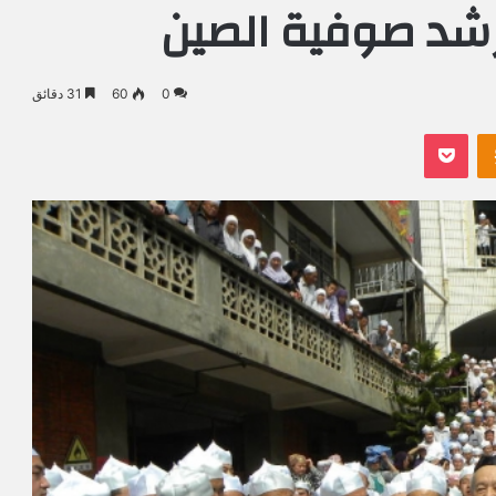
مرشد صوفية الصين
0
60
31 دقائق
Odnoklassniki
بوكيت