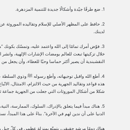
1. ضع طرقًا جيّدة وأشكالًا جديدة للتنمية المزدهرة.
2. حافظ على المظهر الأصلي للإسلام وتقاليده الموروثة عن 
لدينك.
3. فوّض أمرك تمامًا إلى الله واعتمد عليه، وتمسّك بكونك
خلال تزكيتها تبعث للعالم بومضات الإشارات الإلهية، وانشر ال
النقشبندية أن يصير أكثر حماسا وحبّا للعطاء، وأن يجعل من أق
4. أطع الله واقبل توجيهاته، وأطع رسوله ﷺ وذوي السلطة ع
هذه قواعد وتقاليد الجهرية من حيث الالتزام، الامتثال، الاتّب
شكلا من أشكال الموروثات التي جعلت من الجهرية جماعة ثاب
5. هناك مبدأ فيما يتعلق بالإدراك، السلوك، الممارسة، النية، 
الدنيا على أن ندين لهم في الآخرة”. بناءً على هذا المبدأ، ن
هناك دومًا مرشد حقيقي، يتمتّع بمنزلة عظمى في كلّ جيل م