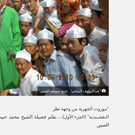
ي
ا
"عبدالرؤوف اليمانى".. شيخ صوفية الصين
“موروث الجهرية من وجهة نظر
بقلم فضيلة الشيخ محمد حبي
النقشبندية” (الجزء الأول)….
الصين