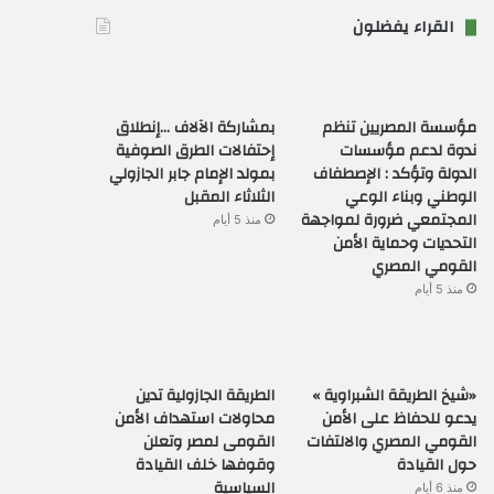
القراء يفضلون
مؤسسة المصريين تنظم
بمشاركة الآلاف …إنطلاق
ندوة لدعم مؤسسات
إحتفالات الطرق الصوفية
الدولة وتؤكد : الإصطفاف
بمولد الإمام جابر الجازولي
الوطني وبناء الوعي
الثلاثاء المقبل
المجتمعي ضرورة لمواجهة
منذ 5 أيام
التحديات وحماية الأمن
القومي المصري
منذ 5 أيام
«شيخ الطريقة الشبراوية »
الطريقة الجازولية تدين
يدعو للحفاظ على الأمن
محاولات استهداف الأمن
القومي المصري والالتفات
القومى لمصر وتعلن
حول القيادة
وقوفها خلف القيادة
السياسية
منذ 6 أيام