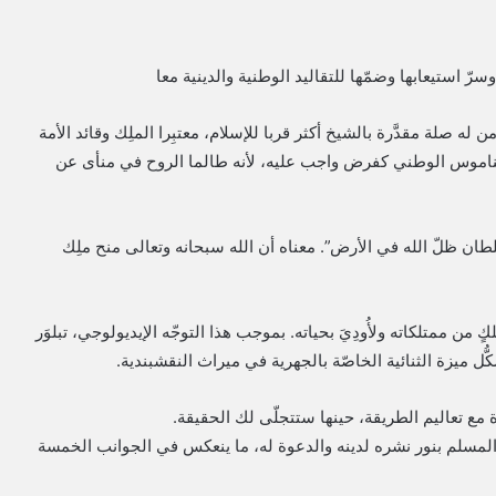
رّ استيعابها وضمّها للتقاليد الوطنية والدينية معا
 له صلة مقدَّرة بالشيخ أكثر قربا للإسلام، معتبِرا الملِك وقائد الأمة
لناموس الوطني كفرض واجب عليه، لأنه طالما الروح في منأى عن
طان ظلّ الله في الأرض”. معناه أن الله سبحانه وتعالى منح ملِك
ٍ من ممتلكاته ولأُودِيَ بحياته. بموجب هذا التوجّه الإيديولوجي، تبلوَر
ُّل ميزة الثنائية الخاصّة بالجهرية في ميراث النقشبندية.
مع تعاليم الطريقة، حينها ستتجلّى لك الحقيقة.
ّق المسلم بنور نشره لدينه والدعوة له، ما ينعكس في الجوانب الخمسة