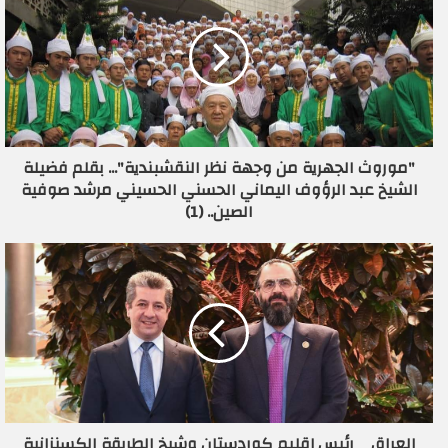
ك
ا
ل
إ
ل
ك
ت
ر
"موروث الجهرية من وجهة نظر النقشبندية"... بقلم فضيلة
و
الشيخ عبد الرؤوف اليماني الحسني الحسيني مرشد صوفية
ن
الصين.. (1)
ي
العراق _ رئيس إقليم كوردستان وشيخ الطريقة الكسنزانية