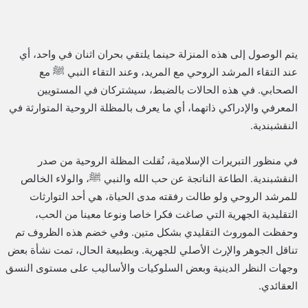
يتم الوصول إلى هذه المنزلة حينما يلتقي بحران اثنان في واحد، أي
عند التقاء المرشد الروحي مع المريد، وعند التقاء النبي ﷺ مع
الصحابي. في هذه الحالات بالضبط، سيشتركان في المستويين
المعرفي والإدراكي ذاتهما، أي ما يعرف بالمظلة الروحية المتوارثة في
النقشبندية.
في منظور التبريرات الإسلامية، نُقلت المظلة الروحية من صدر
النقشبندية. الطاعة الناتجة عن حب الله والنبي ﷺ، والولاء الخالص
للمرشد الروحي ولو طالت رفقته مدى الحياة، هي أحد التوارثات
التقليدية الجهرية التي صاغت فكرا خاصا ونوعا معينا من الحب،
وحفظت الموروث التقليدي بشكل متين. وفي خضم هذه الظروف تم
تناقل الجوهر والإرث الأصلي للجهرية. وبطبيعة الحال، تمت نشأة بعض
وجهات النظر الدينية وبعض السلوكيات والأساليب على مستوى النسق
العقائدي.