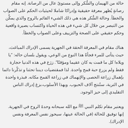
حالة من الهيمان والسُّكر وإلى مستوىً عال من الرصانة. إنه مقام
رصانةٍ يُظهر معرفة حقيقية وإدراكا شاملا لحيثيات الحكم على الصواب
والخطأ. وحالة السُّكر هذه هي ذلك الشيء القائم بالروح والذي يمكِّن
من التبصر من خلال كل شيء في هذه الحياة واكتساب بصيرة واقعية
وحكم حقيقي على الصحة والتزييف وعلى الصواب والخطأ.
هناك مقام في المعرفة الحقة في الجهرية يسمى الإدراك المباغث،
حيث يتأتى للمرء فجأةً هذا النوع من الوعي، ويقول بلسان حاله: “يا
ويلاه! كل ما قمت به كان عقيما ومؤقتًا”. زرَع في هذه الدنيا حجارة
فقط ولم يزرع حبة قمح واحدة. لذا فمقتضيات ديننا تحثنا و تذكّرنا دائما
بإهمال زراعة الحصى والإنهماك في زراعة القمح مكانه. فبذرة واحدة
في التربة، ستُنتج آلاف الحبوب. وبهذا الأسلوب،بزغ إدراك الناس
التقليدي إلى حيز الوجود.
ويعتبر مقام تكلم النبي ﷺ مع الله سبحانه وحدةَ الروح في الجهرية.
إنها توفيق للحالة (في الحالة عينها، سيحوز نفس المعرفة ونفس
الإدراك).