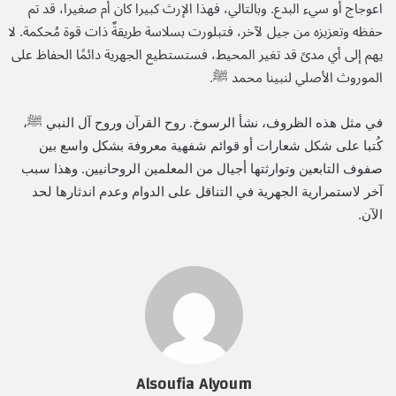
اعوجاج أو سيء البدع. وبالتالي، فهذا الإرث كبيرا كان أم صغيرا، قد تم
حفظه وتعزيزه من جيل لآخر، فتبلورت بسلاسة طريقةٌ ذات قوة مُحكمة. لا
يهم إلى أي مدىً قد تغير المحيط، فستستطيع الجهرية دائمًا الحفاظ على
الموروث الأصلي لنبينا محمد ﷺ.
في مثل هذه الظروف، نشأ الرسوخ. روح القرآن وروح آل النبي ﷺ،
كُتبا على شكل شعارات أو قوائم شفهية معروفة بشكل واسع بين
صفوف التابعين وتوارثتها أجيال من المعلمين الروحانيين. وهذا سبب
آخر لاستمرارية الجهرية في التناقل على الدوام وعدم اندثارها لحد
الآن.
Alsoufia Alyoum