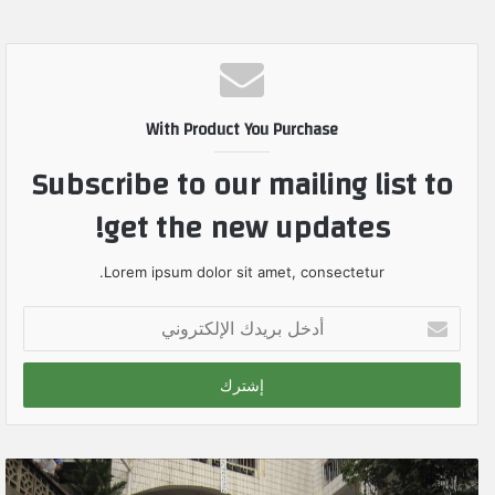
With Product You Purchase
Subscribe to our mailing list to
get the new updates!
Lorem ipsum dolor sit amet, consectetur.
أ
د
خ
ل
ب
ر
ي
د