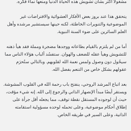
مشغولا أكثر بشأن تشويش هذه الحياة الدنيا ومنعها نماءَ فكره.
يتحقق هذا عند بروز بعض الأفكار العشوائية والافتراضات غير
الموضوعية والتنويرات الخاطئة، لكنه حينها سيستشير مرشده وأهل
العلم السائرين على ضوء السنة النبوية.
أما من لم يلتزم بالقيام بطاعاته ووجدها مضجرة ومملة فقد هيأ ذهنه
للتشويش وهيأ عقله للضعف والهوان. ستفسُد ألباب هؤلاء الناس مما
سيحُول دون وصول ولمس نعمة الله لقلوبهم. وبالتالي ستُحرَم
عقولهم بشكل خاص من التنعم بفضل الله.
بعد اتباع المرشد الروحي، ينفتح باب رحمة الله في القلوب المشوشة.
ويستقر أيضًا مبدأ الإنصهار الذاتي والرجوع إلى الله. إنه شيء مؤقت،
حيث أن لوجوده المستقل نقطة توقف، مما يجعله أقل جرأة على
إطلاق أحكام موضوعية، وعلى تحمله لوحده مسؤولية استقامته
الذاتية، وعلى السير في طريقه الخاص.