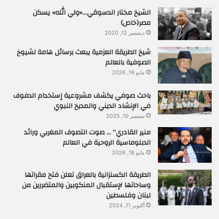
الشيخ مختار الدسوقي…«ولي الله» يسكن
مصر(خاص)
ديسمبر 12, 2020
شيخ الطريقة العزمية يبعث برسائل هامة لشيوخ
الصوفية بالعالم
مايو 19, 2026
باحث صوفي يكشف مشروعية إستخدام الدفوف
في الإنشاد الديني والمديح النبوي
سبتمبر 10, 2025
منير القادري” … صوت التصوف المغربي ورائد
الدبلوماسية الروحية في العالم
مايو 18, 2026
الطريقة الكسنزانية بالعراق تعلن فتح مقراتها
وساحاتها لإستقبال المنكوبين والمتضررين من
لبنان وفلسطين
أكتوبر 11, 2024