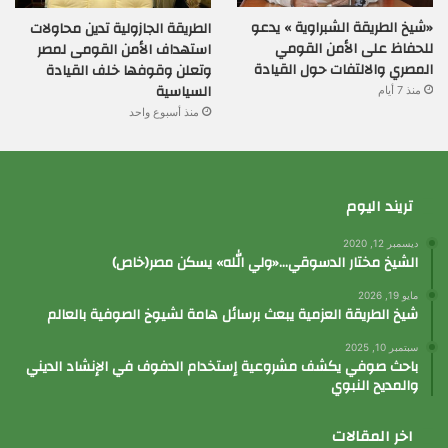
«شيخ الطريقة الشبراوية » يدعو
الطريقة الجازولية تدين محاولات
للحفاظ على الأمن القومي
استهداف الأمن القومى لمصر
المصري والالتفات حول القيادة
وتعلن وقوفها خلف القيادة
السياسية
منذ 7 أيام
منذ أسبوع واحد
تريند اليوم
ديسمبر 12, 2020
الشيخ مختار الدسوقي…«ولي الله» يسكن مصر(خاص)
مايو 19, 2026
شيخ الطريقة العزمية يبعث برسائل هامة لشيوخ الصوفية بالعالم
سبتمبر 10, 2025
باحث صوفي يكشف مشروعية إستخدام الدفوف في الإنشاد الديني
والمديح النبوي
اخر المقالات