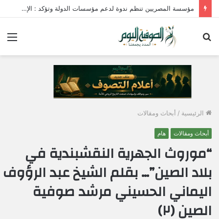
مؤسسة المصريين تنظم ندوة لدعم مؤسسات الدولة وتؤكد : الإصطفاف الوطني وبناء الوعي المجتمعي ضرورة لمواجهة التحديات وحماية الأمن القومي المصري
بحث
الق
عن
الرئيسية
/
أبحاث ومقالات
أبحاث ومقالات
هام
“موروث الجهرية النقشبندية في
بلاد الصين”… بقلم الشيخ عبد الرؤوف
اليماني الحسيني مرشد صوفية
الصين (٢)