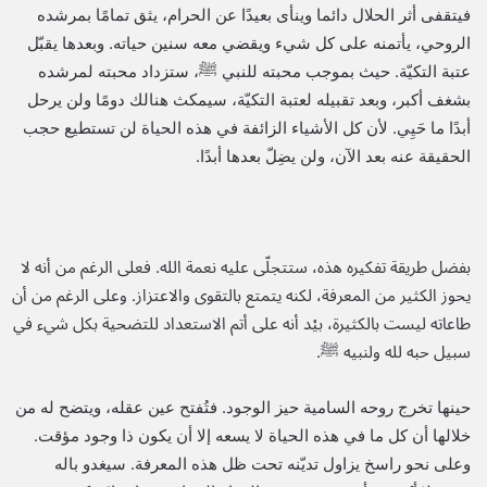
فيتقفى أثر الحلال دائما وينأى بعيدًا عن الحرام، يثق تمامًا بمرشده
الروحي، يأتمنه على كل شيء ويقضي معه سنين حياته. وبعدها يقبّل
عتبة التكيّة. حيث بموجب محبته للنبي ﷺ، ستزداد محبته لمرشده
بشغف أكبر، وبعد تقبيله لعتبة التكيّة، سيمكث هنالك دومًا ولن يرحل
أبدًا ما حَيِي. لأن كل الأشياء الزائفة في هذه الحياة لن تستطيع حجب
الحقيقة عنه بعد الآن، ولن يضِلّ بعدها أبدًا.
بفضل طريقة تفكيره هذه، ستتجلّى عليه نعمة الله. فعلى الرغم من أنه لا
يحوز الكثير من المعرفة، لكنه يتمتع بالتقوى والاعتزاز. وعلى الرغم من أن
طاعاته ليست بالكثيرة، بيْد أنه على أتم الاستعداد للتضحية بكل شيء في
سبيل حبه لله ولنبيه ﷺ.
حينها تخرج روحه السامية حيز الوجود. فتُفتح عين عقله، ويتضح له من
خلالها أن كل ما في هذه الحياة لا يسعه إلا أن يكون ذا وجود مؤقت.
وعلى نحو راسخ يزاول تديّنه تحت ظل هذه المعرفة. سيغدو باله