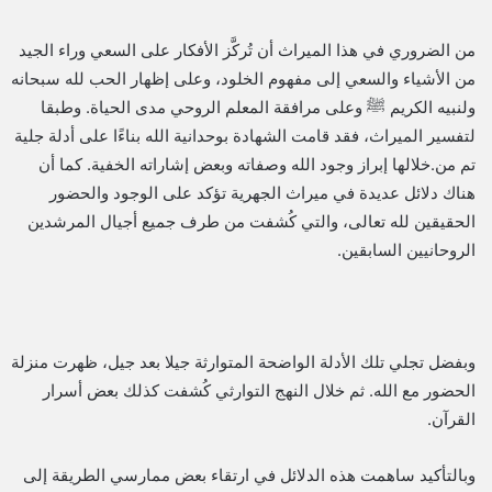
من الضروري في هذا الميراث أن تُركَّز الأفكار على السعي وراء الجيد
من الأشياء والسعي إلى مفهوم الخلود، وعلى إظهار الحب لله سبحانه
ولنبيه الكريم ﷺ وعلى مرافقة المعلم الروحي مدى الحياة. وطبقا
لتفسير الميراث، فقد قامت الشهادة بوحدانية الله بناءًا على أدلة جلية
تم من.خلالها إبراز وجود الله وصفاته وبعض إشاراته الخفية. كما أن
هناك دلائل عديدة في ميراث الجهرية تؤكد على الوجود والحضور
الحقيقين لله تعالى، والتي كُشفت من طرف جميع أجيال المرشدين
الروحانيين السابقين.
وبفضل تجلي تلك الأدلة الواضحة المتوارثة جيلا بعد جيل، ظهرت منزلة
الحضور مع الله. ثم خلال النهج التوارثي كُشفت كذلك بعض أسرار
القرآن.
وبالتأكيد ساهمت هذه الدلائل في ارتقاء بعض ممارسي الطريقة إلى