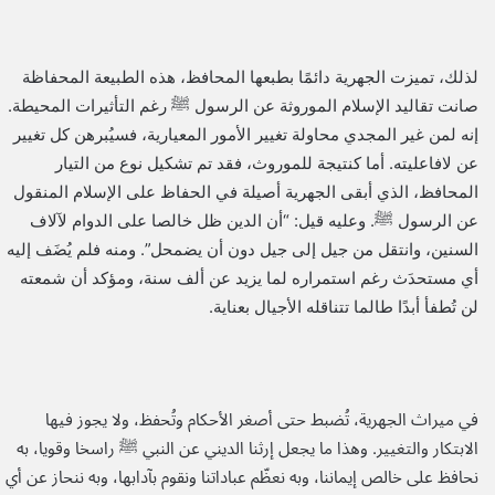
لذلك، تميزت الجهرية دائمًا بطبعها المحافظ، هذه الطبيعة المحفاظة
صانت تقاليد الإسلام الموروثة عن الرسول ﷺ رغم التأثيرات المحيطة.
إنه لمن غير المجدي محاولة تغيير الأمور المعيارية، فسيُبرهن كل تغيير
عن لافاعليته. أما كنتيجة للموروث، فقد تم تشكيل نوع من التيار
المحافظ، الذي أبقى الجهرية أصيلة في الحفاظ على الإسلام المنقول
عن الرسول ﷺ. وعليه قيل: “أن الدين ظل خالصا على الدوام لآلاف
السنين، وانتقل من جيل إلى جيل دون أن يضمحل”. ومنه فلم يُضَف إليه
أي مستحدَث رغم استمراره لما يزيد عن ألف سنة، ومؤكد أن شمعته
لن تُطفأ أبدًا طالما تتناقله الأجيال بعناية.
في ميراث الجهرية، تُضبط حتى أصغر الأحكام وتُحفظ، ولا يجوز فيها
الابتكار والتغيير. وهذا ما يجعل إرثنا الديني عن النبي ﷺ راسخا وقويا، به
نحافظ على خالص إيماننا، وبه نعظّم عباداتنا ونقوم بآدابها، وبه ننحاز عن أي