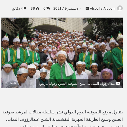
Alsoufia Alyoum
أ
ديسمبر 19, 2021
0
39
4 دقائق
ر
س
ل
ب
ر
ي
د
ا
إ
ل
ك
عبدالرؤوف اليمانى... شيخ الصوفية الصين وحوله مريدوه
ت
ر
و
ن
يتناول موقع الصوفية اليوم الدولي نشر سلسلة مقالات لمرشد صوفية
ي
الصين وشيخ الطريقة الجهرية النقشبندية الشيخ عبدالرؤوف اليمانى
ا
الحسيني، حيث تنشر تباعاً تتحدث جميعها عن الموروث الديني