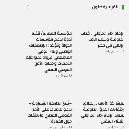
القراء يفضلون
الإمام جابر الجزولي… قطب
مؤسسة المصريين تنظم
الصوفية وسفير الحب
ندوة لدعم مؤسسات
الإلهي في مصر
الدولة وتؤكد : الإصطفاف
الوطني وبناء الوعي
منذ يوم واحد
المجتمعي ضرورة لمواجهة
التحديات وحماية الأمن
القومي المصري
منذ 5 أيام
بمشاركة الآلاف …إنطلاق
«شيخ الطريقة الشبراوية »
إحتفالات الطرق الصوفية
يدعو للحفاظ على الأمن
بمولد الإمام جابر الجازولي
القومي المصري والالتفات
الثلاثاء المقبل
حول القيادة
منذ 6 أيام
منذ أسبوع واحد