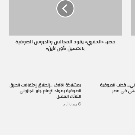
مصر.. «الجفري» يقود المجالس والدروس الصوفية
بالحسين «أون لآين»
زولي… قطب الصوفية
بمشاركة الآلاف …إنطلاق إحتفالات الطرق
لهي في مصر
الصوفية بمولد الإمام جابر الجازولي
الثلاثاء المقبل
منذ 6 أيام