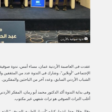
ي
ا
ندوة صوفية بالأردن
عقدت فى العاصمة الأردنية عمان، مساء أمس، ندوة صوفية ب
الإجتماعى “أونلاين”، وشارك فى الندوة عدد من المثقفين وال
الشباب الأردني السابق، وعدد آخر من الباحثين والمفكرين.
وفى بداية الندوة أكد الدكتور محمد أبو رمان، المفكر الأردن
أغلب التراث الصوفي هو تراث شفهي غير مكتوب.
وقال خلال حفل إشهار كتابه “أسرار الطريق الصوفي” الذي