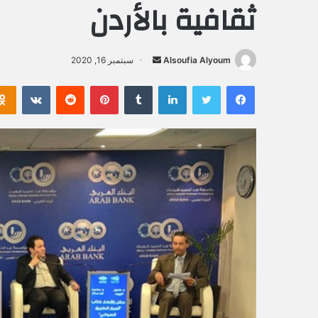
ثقافية بالأردن
Alsoufia Alyoum
أ
سبتمبر 16, 2020
ر
فيسبوك
تويتر
لينكدإن
‏Tumblr
بينتيريست
‏Reddit
‏VKontakte
س
ل
ب
ر
ي
د
ا
إ
ل
ك
ت
ر
و
ن