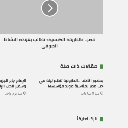
إ
ل
ك
ت
ر
و
ن
مصر... «الطريقة الكنسية» تطالب بعودة النشاط
ي
الصوفي
مقالات ذات صلة
بحضور الآلاف …الجازولية تنظم ليلة في
الإمام جابر الج
حب مصر بمناسبة مولد مؤسسها
وسفير الحب الإ
منذ 9 ساعات
منذ يوم واحد
اترك تعليقاً