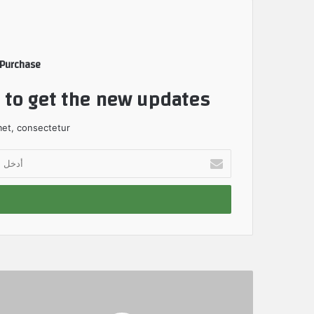
 Purchase
t to get the new updates!
et, consectetur.
أ
د
خ
ل
ب
ر
ي
د
ك
ا
ل