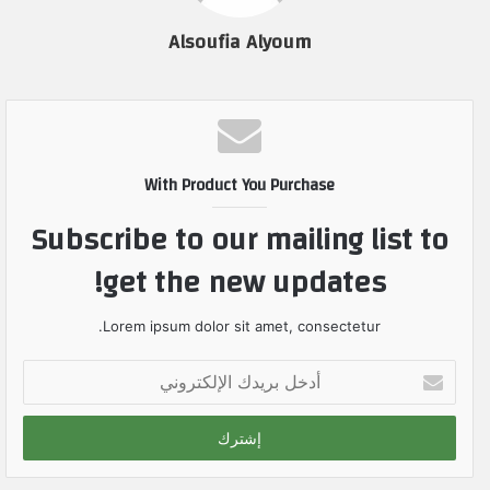
Alsoufia Alyoum
With Product You Purchase
Subscribe to our mailing list to
get the new updates!
Lorem ipsum dolor sit amet, consectetur.
أ
د
خ
ل
ب
ر