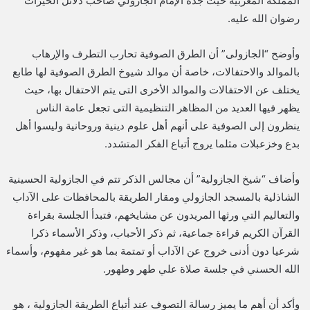
المملكة المغربية حيث جده الإمام الجازولي صاحب دلائل الخيرات
رضوان الله عليه.
وأوضح “الجازولى” أن الطرق الصوفية تحارب التطرف والإرهاب
بالموالد والاحتفالات، خاصة أن موالد شيوخ الطرق الصوفية لها طابع
يختلف عن الاحتفالات والموالد الأخرى التى يتم الاحتفال بها، حيث
يظهر فيها العديد من المظاهر التنظيمية التى تجعل عامة الناس
ينظرون إلى الصوفية على أنهم أهل علوم دينية وروحانية وليسوا أهل
بدع وخزعبلات مثلما يروج أتباع الفكر المتشدد.
وأضاف “شيخ الجازولية” أن مجالس الذكر تتم في الجازولية الحسينية
الشاذلية بالمسجد الجازولي ومقار الطريقة بالمحافظات على الآداب
والتعاليم التي ورثها المريدون عن مشايخهم، فتبدأ الجلسة بقراءة
القرآن الكريم قراءة جماعية، ثم ذكر الأحباب، وذكر الأسماء ذكرا
شرعيا دون أدنى خروج عن الآداب أو تمتمة بما هو غير مفهوم، وأسماء
الله الحسني في جلسة صلاة علي طهر وطهور.
وأكد أن أهم ما يميز رسالة التصوف عند أتباع الطريقة الجازولية ، هو