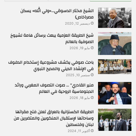
الشيخ مختار الدسوقي…«ولي الله» يسكن
مصر(خاص)
ديسمبر 12, 2020
شيخ الطريقة العزمية يبعث برسائل هامة لشيوخ
الصوفية بالعالم
مايو 19, 2026
باحث صوفي يكشف مشروعية إستخدام الدفوف
في الإنشاد الديني والمديح النبوي
سبتمبر 10, 2025
منير القادري” … صوت التصوف المغربي ورائد
الدبلوماسية الروحية في العالم
مايو 18, 2026
الطريقة الكسنزانية بالعراق تعلن فتح مقراتها
وساحاتها لإستقبال المنكوبين والمتضررين من
لبنان وفلسطين
أكتوبر 11, 2024