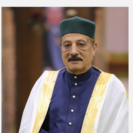
ر
س
ل
ب
ر
ي
د
ا
إ
ل
ك
ت
ر
و
ن
ي
ا