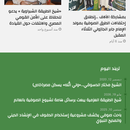
«شيخ الطريقة الشبراوية » يدعو
بمشاركة الآلاف …إنطلاق
للحفاظ على الأمن القومي
إحتفالات الطرق الصوفية بمولد
المصري والالتفات حول القيادة
الإمام جابر الجازولي الثلاثاء
منذ أسبوع واحد
المقبل
منذ 6 أيام
تريند اليوم
ديسمبر 12, 2020
الشيخ مختار الدسوقي…«ولي الله» يسكن مصر(خاص)
مايو 19, 2026
شيخ الطريقة العزمية يبعث برسائل هامة لشيوخ الصوفية بالعالم
سبتمبر 10, 2025
باحث صوفي يكشف مشروعية إستخدام الدفوف في الإنشاد الديني
والمديح النبوي