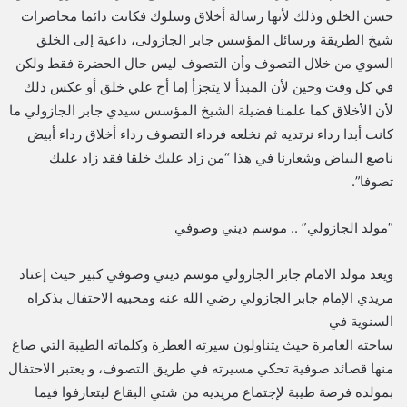
حسن الخلق وذلك لأنها رسالة أخلاق وسلوك فكانت دائما محاضرات
شيخ الطريقة ورسائل المؤسس جابر الجازولى، داعية إلى الخلق
السوي من خلال التصوف وأن التصوف ليس حال الحضرة فقط ولكن
في كل وقت وحين لأن المبدأ لا يتجزأ إما أخ علي خلق أو عكس ذلك
لأن الأخلاق كما علمنا فضيلة الشيخ المؤسس سيدي جابر الجازولي ما
كانت أبدا رداء نرتديه ثم نخلعه فرداء التصوف رداء أخلاق رداء أبيض
ناصع البياض وشعارنا في هذا “من زاد عليك خلقا فقد زاد عليك
تصوفا”.
“مولد الجازولي” .. موسم ديني وصوفي
ويعد مولد الامام جابر الجازولي موسم ديني وصوفي كبير حيث إعتاد
مريدي الإمام جابر الجازولي رضي الله عنه ومحبيه الاحتفال بذكراه
السنوية في
ساحته العامرة حيث يتناولون سيرته العطرة وكلماته الطيبة التي صاغ
منها قصائد صوفية تحكي مسيرته في طريق التصوف، و يعتبر الاحتفال
بمولده فرصة طيبة لإجتماع مريديه من شتي البقاع ليتعارفوا فيما