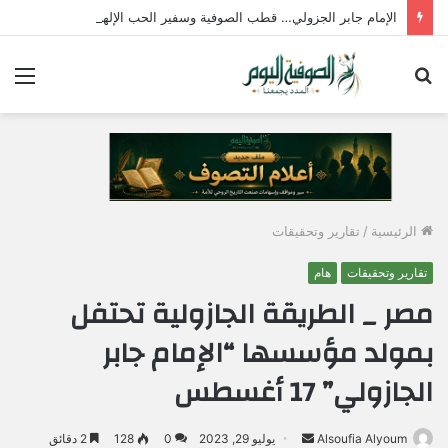
الإمام جابر الجزولي… قطب الصوفية وسفير الحب الإلهي في مصر
بحث
الق
عن
الرئيسية
/
تقارير وتحقيقات
تقارير وتحقيقات
هام
مصر _ الطريقة الجازولية تحتفل
بمولد مؤسسها “الإمام جابر
الجازولي” 17 أغسطس
Alsoufia Alyoum
أ
يوليو 29, 2023
0
128
2 دقائق