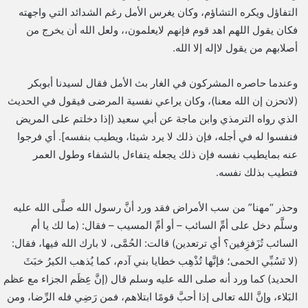
التفاؤل ويكره التشاؤم، وكان يغرس الأمل رغم الشدائد التي واجهته
فكان يقول اللهم اهد قوم فإنهم لايعلمون،، ولعل الله أن يخرج من
أصلابهم من يقول لاإله إلا الله.
وعندما حاصره المشركون في الغار بث الأمل فقال لسيدنا أبوبكر
(لاتحزن إن الله معنا)، وكان يراعي نفسية المرضى فيقول في الحديث
الذي رواه الترمذي وابن ماجة عن أبي سعيد (إذا دخلتم على المريض
فنفسوا له في أجله، فإن ذلك لا يرد شيئا، ويطيب بنفسه]. أي فرجوا
عنه بمايطيب نفسه فإن ذلك يجعله يتفاءل بالشفاء وطول العمر
فتطيب بذلك نفسه.
وحذر “مهنا” من سب الأمراض فقد ورد أنَّ رسول الله صلَّى الله عليه
وسلَّم دخل على أمِّ السائب – أو أمِّ المسيب – فقال: (ما لك يا أم
السائب تُزَفزِفين؟ أي ترتعدين) قالت: الحُمَّى، لا بارك الله فيها، فقال:
(لا تَسُبِّي الحمى؛ فإنَّها تُذْهِب خطايا بني آدم، كما يُذهب الكيرُ خبَثَ
الحديد) كما ورد أنه صلى الله عليه وسلم قال (إنَّ عِظَم الجزاء مع عظم
البَلاء، وإنَّ الله تعالى إذا أحبَّ قومًا ابتلاهم، فمن رَضِي فله الرِّضا، ومن