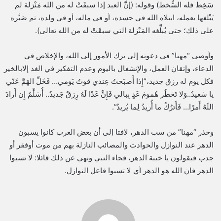
سَخِط فله السُّخط) وقوله: (إنَّ العبد إذا سبقَتْ له من الله مَنْزلة لم
يَبْلغها بعمله، ابتلاه الله في جسده، أو في ماله، أو في ولده، ثم صَبَّره
على ذلك؛ حتى يُبلِّغه المَنْزلة التي سبقَتْ له من الله تعالى).
وأوصى “مهنا” في دعوته إلى ترك الأمور إلى الله، والإخلاص في
الدعاء، وإتقان العمل، والإنشغال باليوم وعدم التفكير في الغد إلابالخير
فكل يوم له رزق جديد،”إِذا أَصبَحتُ عِندي قوتُ يَومي… فَخَلِّ الهَمَّ عَنّي
يا سَعيدُ..وَلا تَخطُر هُمومَ غَدٍ بِبالي فَإِنَّ غَدًا لَهُ رِزقٌ جَديدُ.. أُسَلِّمُ إِن أَرادَ
اللَهُ أَمرًا… فَأَترُكُ ما أُريدُ لِما يُريدُ”.
وحذر “مهنا” من سب الدهر، لافتا إلى أن بعض العرب كانوا يسبون
الدهر عند النوازل والحوادث والمصائب النازلة بهم من موت أوفقر أو
جدب فيقولون يا خيبة الدهر، فجاء النبي ونهي عن ذلك قائلا: لا تسبوا
الدهر فان الله هو الدهر أي لا تسبوا فاعل النوازل.