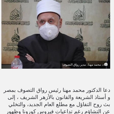
ل
ب
ر
ي
د
ا
إ
ل
ك
ت
د. محمد مهنا.. مدير رواق التصوف
ر
و
ن
ي
دعا الدكتور محمد مهنا رئيس رواق التصوف بمصر
ا
و أستاذ الشريعة والقانون بالأزهر الشريف ، إلى
بث روح التفاؤل مع مطلع العام الجديد، والتخلي
عن التشاؤم رغم تداعيات فيروس كورونا وظهور