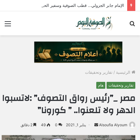
الإمام جابر الجزولي… قطب الصوفية وسفير الحب الإلهي في مصر
بحث
الق
عن
الرئيسية
/
تقارير وتحقيقات
تقارير وتحقيقات
هام
مصر _”رئيس رواق التصوف” :لاتسبوا
الدهر ولا تلعنوا.. ” كورونا”
Alsoufia Alyoum
أ
يناير 1, 2021
0
49
2 دقائق
ر
س