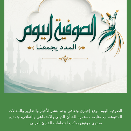
الصوفية اليوم موقع إخباري وثقافي يهتم بنشر الأخبار والتقارير والمقالات
المتنوعة، مع متابعة مستمرة للشأن الديني والاجتماعي والثقافي، وتقديم
محتوى موثوق يواكب اهتمامات القارئ العربي.