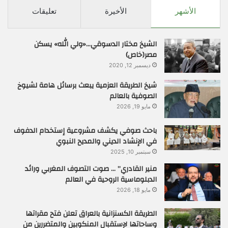
الأشهر
الأخيرة
تعليقات
الشيخ مختار الدسوقي…«ولي الله» يسكن
مصر(خاص)
ديسمبر 12, 2020
شيخ الطريقة العزمية يبعث برسائل هامة لشيوخ
الصوفية بالعالم
مايو 19, 2026
باحث صوفي يكشف مشروعية إستخدام الدفوف
في الإنشاد الديني والمديح النبوي
سبتمبر 10, 2025
منير القادري” … صوت التصوف المغربي ورائد
الدبلوماسية الروحية في العالم
مايو 18, 2026
الطريقة الكسنزانية بالعراق تعلن فتح مقراتها
وساحاتها لإستقبال المنكوبين والمتضررين من