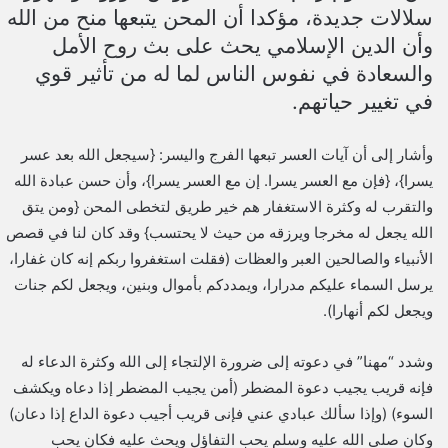
سلالات جديدة، مؤكدا أن المحن يتبعها منح من الله
وأن الدين الإسلامي يحث على بث روح الأمل
والسعادة في نفوس الناس لما له من تأثير قوي
في تغيير حياتهم.
وأشار إلى أن آيات العسر تبعها الفرج واليسر: {سيجعل الله بعد عسر
يسرا}، {فإن مع العسر يسرا. إن مع العسر يسرا}، وأن حسن عبادة الله
والتقرب له وكثرة الاستغفار هم خير طريق لتخطى المحن {ومن يتق
الله يجعل له مخرجا ويرزقه من حيث لا يحتسب} وقد كان لنا في قصص
الأنبياء والصالحين العبر والعظات (فقلت استغفروا ربكم إنه كان غفارا،
يرسل السماء عليكم مدرارا، ويمددكم بأموال وبنين، ويجعل لكم جنات
ويجعل لكم أنهارا).
وشدد “مهنا” في دعوته إلى ضرورة الإلتجاء إلى الله وكثرة الدعاء له
فإنه قريب يجيب دعوة المضطر (أمن يجيب المضطر إذا دعاه ويكشف
السوء) (وإذا سألك عبادي عني فإنى قريب أجيب دعوة الداع إذا دعان)
وكان صلى الله عليه وسلم يحب التفاؤل ويحث عليه فكان يحب