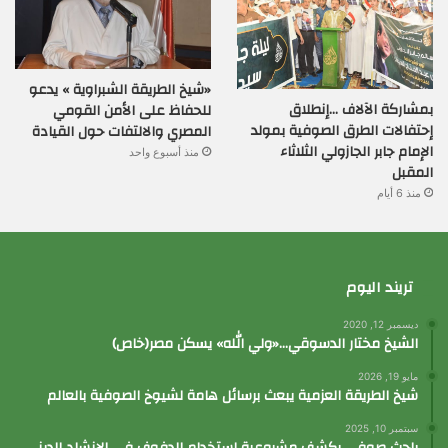
«شيخ الطريقة الشبراوية » يدعو
بمشاركة الآلاف …إنطلاق
للحفاظ على الأمن القومي
إحتفالات الطرق الصوفية بمولد
المصري والالتفات حول القيادة
الإمام جابر الجازولي الثلاثاء
منذ أسبوع واحد
المقبل
منذ 6 أيام
تريند اليوم
ديسمبر 12, 2020
الشيخ مختار الدسوقي…«ولي الله» يسكن مصر(خاص)
مايو 19, 2026
شيخ الطريقة العزمية يبعث برسائل هامة لشيوخ الصوفية بالعالم
سبتمبر 10, 2025