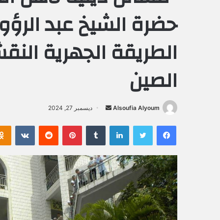
حضرة الشيخ عبد الرؤ
الطريقة الجهرية الن
الصين
Alsoufia Alyoum
أ
ديسمبر 27, 2024
ر
فيسبوك
تويتر
لينكدإن
‏Tumblr
بينتيريست
‏Reddit
‏VKontakte
س
ل
ب
ر
ي
د
ا
إ