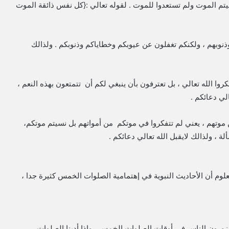
تم الموت ولم تستعدوا للموت . لقوله تعالي :{كل نفس ذائقة الموت
وبهم ، ولكنكم تغفلون عن عيوبكم وخطاياكم وذنوبكم . ولذالك
شكروا الله تعالي ، بل تعترفون بأن ينبغي لكم أن تتمتعون بهذه النعم ،
لي دعائكم .
ن موتهم ، يعني لم تتفكروا في موتكم من أمواتهم بل نسيتم موتكم،
 ، ولذالك لايقبل الله تعالي دعائكم .
وم أن الأحاديث النبوية في إهتمامية الصلوات الخمس كثيرة جدا ،
زورون الناس في أوقات الصلوات الخمس ، وإذا أدينا الصلوات