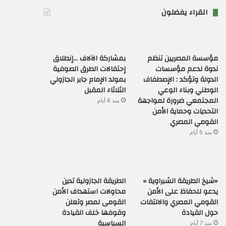
القراء يفضلون
مؤسسة المصريين تنظم
بمشاركة الآلاف …إنطلاق
ندوة لدعم مؤسسات
إحتفالات الطرق الصوفية
الدولة وتؤكد : الإصطفاف
بمولد الإمام جابر الجازولي
الوطني وبناء الوعي
الثلاثاء المقبل
المجتمعي ضرورة لمواجهة
منذ 6 أيام
التحديات وحماية الأمن
القومي المصري
منذ 5 أيام
«شيخ الطريقة الشبراوية »
الطريقة الجازولية تدين
يدعو للحفاظ على الأمن
محاولات استهداف الأمن
القومي المصري والالتفات
القومى لمصر وتعلن
حول القيادة
وقوفها خلف القيادة
السياسية
منذ 7 أيام