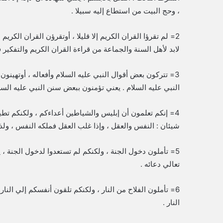
، وحج البيت من استطاع إليه سبيلا .
2= لم تقرؤا القران الكريم إلا قليلا ، أوتقرؤن القران الكريم
لابد لأهل السنة والجماعة من قراءة القران الكريم والتفكير في
3= تتركون بعض أقوال النبي عليه السلام وأفعاله ، أوتهينو
النبي عليه السلام . يعني تؤمنون ببعض سنن النبي عليه السل
4= إنكم تعلمون أن إبليس والشياطين أعداءكم ، ولكنكم تط
شيئان : النفس والعقل ، وإذا غلب العقل فملكه النفس ، ولذال
5= تأملون دخول الجنة ، ولكنكم لم تستعدوا لدخول الجنة ، يع
تعالي دعائه .
6= تأملون الفلاح من النار ، ولكنكم تلقون أنفسكم إلي النا
النار .