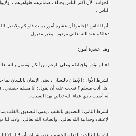
الجواب : لأن أكثر الناس يخالف ضمائرهم ظواهرهم ، أولايوافق
الناس .
يأيها الناس ! إعلموا أن عشرة أمور يميت قلوبكم ولايقبل ا
دعائكم عند الله تعالي مردود ، وغير مقبول .
وهذا عشرة أمور:
1= لم تؤدوا واجباتكم وعلي الرغم من أنكم تؤمنون بالله تعالي وتعتقدون وحدانية الله تعالي . لأن شروط الإيمان الثلاثة
الشرط الأول : الإيمان باللسان ، يعني الإيمان باللسان بما جاء
: هل أنت مسلم ؟ فيجب عليه أن يقول : أنا مسلم حقيقي . ف
أنه أصيب بأذي عداء الله تعالي بهذا السبب .
الشرط الثاني : التصديق بالقلب ، يعني التصديق بالقلب بما ج
الإعتقاد وحدانية الله تعالي ، والعبادة الله تعالي ، ولابد لنا
الشرط الثالث : الفعل بالجسم ، يعني شهادة أن لاإله إلا الل