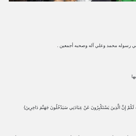
علي رسوله محمد وعلي آله وصحبه أجمعين .
ها
َّ الَّذِينَ يَسْتَكْبِرُونَ عَنْ عِبَادَتِي سَيَدْخُلُونَ جَهَنَّمَ دَاخِرِينَ}