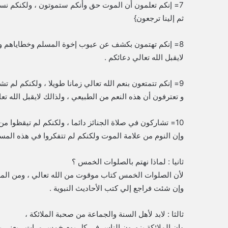
7= إنكم تعلمون أن الموت حق وأنكم ستموتون ، ولكنكم نسي
ثم إلينا ترجعون}
8= إنكم تهتمون بكشف عن عيوب إخوة المسلم وخطاياهم وذن
لايقبل الله تعالي دعائكم .
9= إنكم تتمتعون بنعم الله تعالي زمانا طويلا ، ولكنكم لم ت
و تعترفون أن هذه النعم من الطبيعي ، ولذالك لايقبل الله تعا
10= تشاركون في صلاة الجنائز دائما ، ولكنكم لم تيقظوا م
وإن النوم من علامة الموت ولكنكم لم تتفكروا في هذه المسألة
ثانيا : لماذا نهتم بالصلوات الخمس ؟
لأن الصلوات الخمس كتاب موقوت من الله تعالي ، ومن المعل
وإن شئت فراجع إلي كتب الأحاديث النبوية .
ثالثا : لابد لأهل السنة والجماعة من صحبة الملائكة ،
وإن الملائكة يزورون الناس في كل يوم خمس مرات ، يعني ي