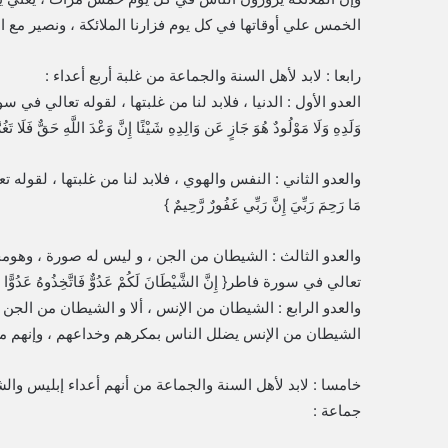
الخمس علي أوقاتها في كل يوم فزارنا الملائكة ، ونصير مع الم
رابعا : لابد لأهل السنة والجماعة من غلبة أربع أعداء :
العدو الأول : الدنيا ، فلابد لنا من غلبتها ، لقوله تعالي في سورة لقمان : { ي
وَلَدِهِ وَلَا مَوْلُودٌ هُوَ جَازٍ عَن وَالِدِهِ شَيْئًا إِنَّ وَعْدَ اللَّهِ حَقٌّ فَلَا تَغُرَّنَّ
والعدو الثاني : النفس والهوي ، فلابد لنا من غلبتها ، لقوله تعالي في سو
مَا رَحِمَ رَبِّيَ إِنَّ رَبِّي غَفُورٌ رَّحِيمٌ }
والعدو الثالث : الشيطان من الجن ، و ليس له صورة ، وهومختف
تعالي في سورة فاطر{ إِنَّ الشَّيْطَانَ لَكُمْ عَدُوٌّ فَاتَّخِذُوهُ عَدُوًّا إِنَّم
والعدو الرابع : الشيطان من الإنس ، ألا و الشيطان من الجن
الشيطان من الإنس يضلل الناس بمكرهم وخداعهم ، وإنهم من أع
خامسا : لابد لأهل السنة والجماعة من أنهم أعداء إبليس وا
جماعة :