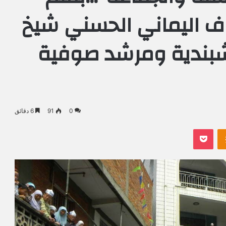
وف اليماني الحسني شيخ
قشبندية ومرشد صوفية
0
91
6 دقائق
Odnoklassniki
بوكيت