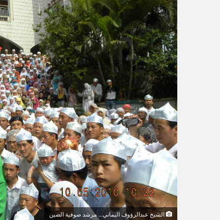
ل
ك
ت
ر
و
ن
ي
ا
الشيخ عبدالرؤوف اليماني... مرشد صوفية الصين