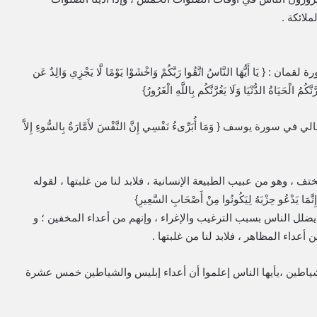
لائكة .
َا أَيُّهَا النَّاسُ اتَّقُوا رَبَّكُمْ وَاخْشَوْا يَوْمًا لَّا يَجْزِي وَالِدٌ عَن
كُمُ الْحَيَاةُ الدُّنْيَا وَلَا يَغُرَّنَّكُم بِاللَّهِ الْغَرُورُ}
رة يوسف { وَمَا أُبَرِّىءُ نَفْسِي إِنَّ النَّفْسَ لأَمَّارَةٌ بِالسُّوءِ إِلاَّ
 ، وهو من عبيب الطبيعة الإنسانية ، فلابد لنا من غلبتها ، لقوله
َا يَدْعُو حِزْبَهُ لِيَكُونُوا مِنْ أَصْحَابِ السَّعِيرِ}
 يضلل الناس بسبب الترغيب والإغراء ، وإنهم من أعداء المخفين ؛ و
داء المظاهر ، فلابد لنا من غلبتها .
لشياطين ،يأيها الناس إعلموا أن أعداء إبليس والشياطين خمس عشرة