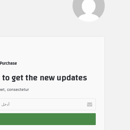
 Purchase
t to get the new updates!
et, consectetur.
أ
د
خ
ل
ب