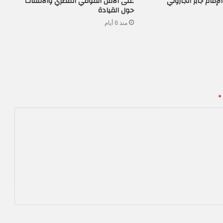
إمام جابر الجازولي
على الأمن القومي المصري والالتفات
حول القيادة
منذ 6 أيام
*