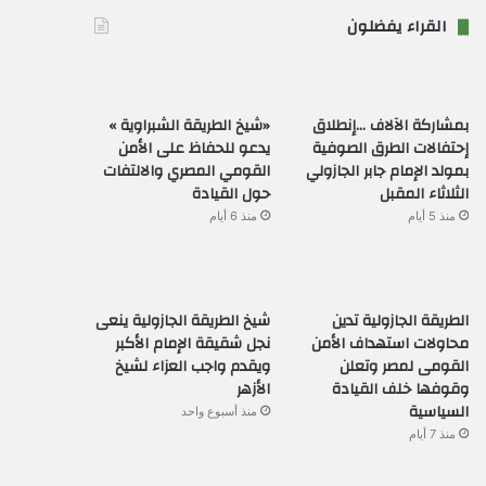
القراء يفضلون
بمشاركة الآلاف …إنطلاق
«شيخ الطريقة الشبراوية »
إحتفالات الطرق الصوفية
يدعو للحفاظ على الأمن
بمولد الإمام جابر الجازولي
القومي المصري والالتفات
الثلاثاء المقبل
حول القيادة
منذ 5 أيام
منذ 6 أيام
الطريقة الجازولية تدين
شيخ الطريقة الجازولية ينعى
محاولات استهداف الأمن
نجل شقيقة الإمام الأكبر
القومى لمصر وتعلن
ويقدم واجب العزاء لشيخ
وقوفها خلف القيادة
الأزهر
السياسية
منذ أسبوع واحد
منذ 7 أيام