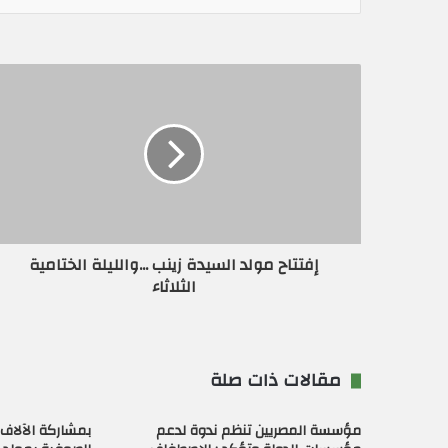
ر
ي
د
ك
ا
ل
إ
ل
ك
ت
ر
و
ن
إفتتاح مولد السيدة زينب ...والليلة الختامية
ي
الثلاثاء
مقالات ذات صلة
مؤسسة المصريين تنظم ندوة لدعم
بمشاركة الآلاف 