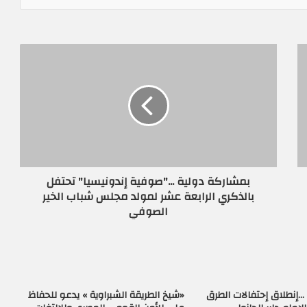
بمشاركة دولية ..."صوفية إندونيسيا" تحتفل
بالذكري الرابعة عشر لمولد مجلس شباب الخير
الصوفي
…إنطلاق إحتفالات الطرق
«شيخ الطريقة الشبراوية » يدعو للحفاظ