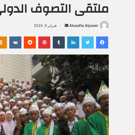
ملتقى التصوف الدول
Alsoufia Alyoum
أ
فبراير 9, 2024
ر
فيسبوك
تويتر
لينكدإن
‏Tumblr
بينتيريست
‏Reddit
‏VKontakte
س
ل
ب
ر
ي
د
ا
إ
ل
ك
ت
ر
و
ن