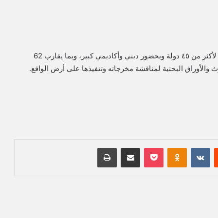
وأقيم مؤتمر التصوف الدولي بالعراق بمشاركة دولية واسعة لأكثر من ٤٥ دولة وبحضور ديني وأكاديمي كبير، وبما يقارب 62
 والأوراق البحثية لمناقشة مخرجاته وتنفيذها على أرض الواقع.
‏Reddit
‏VKontakte
Odnoklassniki
بوكيت
مشاركة عبر البريد
طباعة