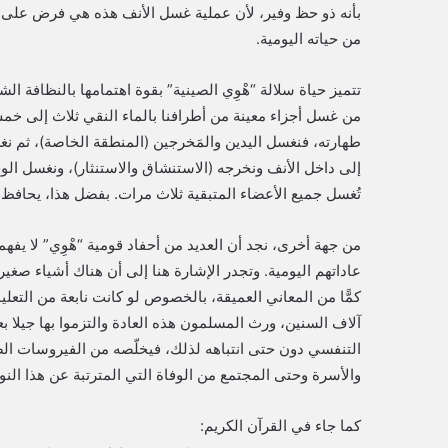
بأنه ذو حظ وفير، لأن عملية غسل الأنف هذه هي فرض على كل
من حياته اليومية.
تتميز حياة سلالة “هْوِي الصينية” بقوة اهتمامها بالنظافة الشخ
من غسل أجزاء معينة من أطرافنا بالماء النقي ثلاث إلى خمس
طهارته، فنغسل اليدين والمَخرجين (المنطقة الخاصة)، ثم ن
إلى داخل الأنف ونخرجه (الاستنشاق والاستنثار)، ونغسل الوجه
تُغسل جميع الأعضاء المتبقية ثلاث مرات. بفضل هذا، يحاف
من جهة أخرى، نجد أن العديد من أحفاد قومية “هْوِي” لا يف
عاداتهم اليومية. وتجدر الإشارة هنا إلى أن هناك أشياء صغي
كمًّا من المعاني العميقة، بالخصوص لو كانت نابعة من التعل
آلاف السنين، ورث المسلمون هذه العادة والتزموا بها جيلا بع
التنفسي دون حتى انتباهه لذلك، فيخلّصه من الفيروسات ال
والأسرة وحتى المجتمع من الوفاة التي المترتبة عن هذا الن
كما جاء في القرآن الكريم: