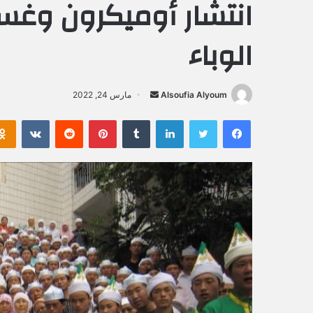
انتشار أوميكرون وغسل
الوباء
Alsoufia Alyoum
أ
مارس 24, 2022
ر
فيسبوك
تويتر
لينكدإن
‏Tumblr
بينتيريست
‏Reddit
‏VKontakte
س
ل
ب
ر
ي
د
ا
إ
ل
ك
ت
ر