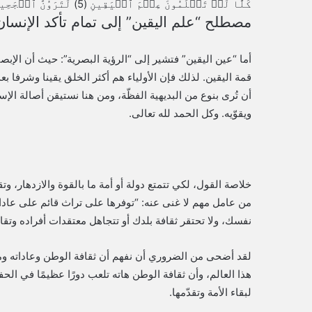
كَلَّا لَوۡ تَعۡلَمُونَ عِلۡمَ ٱلۡيَقِينِ (5) لَتَرَوُنَّ ٱلۡجَحِيمَ (6) ثُمَّ لَتَرَوُنَّهَا عَيۡنَ ٱلۡيَقِينِ (7). سورة التكاثر، يشير
مصطلح “علم اليقين” إلى تمام تأكد الإنسان م
أما “عين اليقين” فتشير إلى “الرؤية البصرية”: حيث أن الإب
قمة اليقين. لذلك فإن الأولياء هم أكثر الخلق يقينا وشرفا بعد
أن تُرى بنوع من البديهية الفظّة، ومن هنا نستيقن أصالة الإ
ويقوّيه. وكل الحمد لله تعالى.
خلاصة القول، لكي تتمتع دولة أو أمة ما بالقوة والازدهار، وت
من عامل مهم لا غنى عنه: “توفرها على تراث قائم على عاداته
نفسك، ولا تحتقر ثقافة بلدك أو تتجاهل معتقدات أفراده وتقال
لقد أضحى من الضروري أن نفهم أن ثقافة الوطن وعاداته ومع
هذا العالم، وأن ثقافة الوطن هاته تلعب دورًا عظيمًا في ا
لبقاء الأمة وتقدّمها.