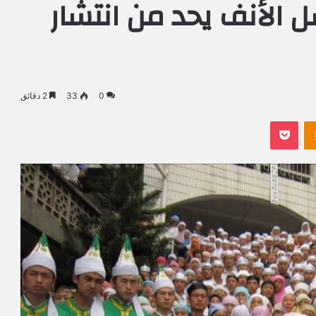
 الأنف يحد من انتشار
0
33
2 دقائق
Odnoklassniki
بوكيت