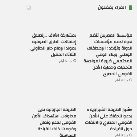
القراء يفضلون
مؤسسة المصريين تنظم
بمشاركة الآلاف …إنطلاق
ندوة لدعم مؤسسات
إحتفالات الطرق الصوفية
الدولة وتؤكد : الإصطفاف
بمولد الإمام جابر الجازولي
الوطني وبناء الوعي
الثلاثاء المقبل
المجتمعي ضرورة لمواجهة
منذ 5 أيام
التحديات وحماية الأمن
القومي المصري
منذ 4 أيام
«شيخ الطريقة الشبراوية »
الطريقة الجازولية تدين
يدعو للحفاظ على الأمن
محاولات استهداف الأمن
القومي المصري والالتفات
القومى لمصر وتعلن
حول القيادة
وقوفها خلف القيادة
السياسية
منذ 6 أيام