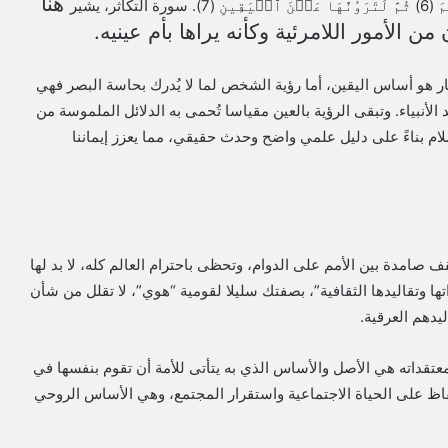
هنا
ن الأمور اللامرئية وكأنه يراها بأم عينيه.
صار هو أساس اليقين، أما رؤية الشخص لما لا يُدرك بحاسة البصر فهي
 الأنبياء. وتبقى الرؤية بالعين مقياسا تُحمى به الدلائل الملموسة من
سلام بناءً على دليل علمي واضح وحدث حقيقي، مما يعزز إيماننا
قف صامدة بين الأمم على الدوام، وتحظى باحترام العالم كله، لا بد لها
ا وتقاليدها الثقافية”، بصفتك سليلا لقومية “هوي”، لا تقلل من شأن
يدهم العرقية.
تقداته هي الأصل والأساس الذي به يتأتى للأمة أن تقوم بنفسها في
لحفاظ على الحياة الاجتماعية واستقرار المجتمع، وهي الأساس الروحي