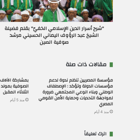
ك
ت
ر
و
ن
"شرح أسرار الدين الإسلامي الخفيّ" بقلم فضيلة
ي
الشيخ عبد الرؤوف اليماني الحسيني مرشد
صوفية الصين
مقالات ذات صلة
مؤسسة المصريين تنظم ندوة لدعم
بمشاركة الآلاف 
مؤسسات الدولة وتؤكد : الإصطفاف
الصوفية بمولد ال
الوطني وبناء الوعي المجتمعي ضرورة
الثلاثاء المقبل
لمواجهة التحديات وحماية الأمن القومي
منذ 5 أيام
المصري
منذ 4 أيام
اترك تعليقاً