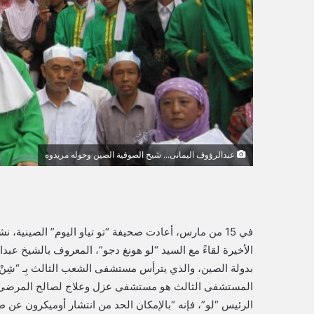
و
ن
ي
ا
عبدالرؤوف اليمانى... شيخ الصوفية الصين وحوله مريدوه
في 15 من مارس، أعادت صحيفة “تو تياو اليوم” الصينية
الأخيرة لقاءً مع السيد “لو هونغ دجو”، المعروف بالشيخ عب
بدولة الصين، والذي يترأس مستشفى الشعب الثالث بِـ “شِنْ دْج
المستشفى الثالث هو مستشفى عزل وعلاج لصالح المرضى الم
الرئيس “لو”، فإنه “بالإمكان الحد من انتشار أوميكرون عن