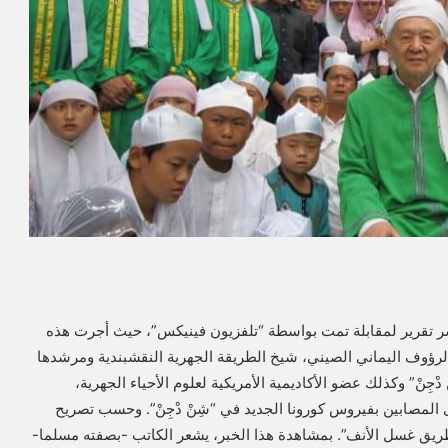
، نشر تقرير لمقابلة تمت بواسطة “تلفزيون فينيكس”، حيث أجرت هذه
دالرؤوف اليماني الصيني، شيخ الطريقة الجهرية النقشبندية ومرشدها
ِنْ” وكذلك عضو الأكاديمية الأمريكية لعلوم الأحياء الجهرية،
صابين بفيروس كورونا الجديد في “شِنْ دْجِنْ”. وحسب تصريح
 طريق غسل الأنف”. بمشاهدة هذا الخبر، يشعر الكاتب -بصفته مسلما-