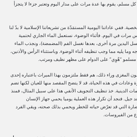
 مسلم، يقوم بها عدة مرات على مدار اليوم وتعتبر جزءا لا يتجزأ
صية. ففي عاداتنا اليومية المستمَدّة من تشريعاتنا الإسلامية لا بدّ لنا
 مرات في اليوم. فأثناء الوضوء، نستعمل الماء الجاري لحتمية
غسل اليدين مرة أخرى، بعدها نغسل الفم (المضمضة)، ونجذب الماء
 وما يليه مما وجب تنظيفه أثناء الوضوء. وباستثناء الرأس والأذنين،
ظ مسلمو “هْوِي” على الدوام على مظهر نظيف ومرتب.
همون المغزى وراء ذلك، هم فقط ملتزمون بهذا الميراث باعتباره إحدى
رة وعادات في هذه الحياة، قد لا يتضح المقصد منها للعيان لكنها تضم
يمات الدينية. خذ تنظيف التجويف الأنفي هذا على سبيل المثال، فمنذ
د جيل. فنجد أن تكرار هذه العملية يوميا يحمي جهاز الإنسان
ضارة التي قد تعرّض حياته للخطر ويحمي بذلك صحته، ويقي الفرد
وع من الفيروسات.