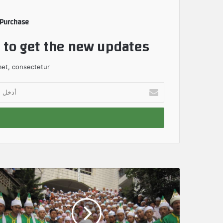
 Purchase
t to get the new updates!
et, consectetur.
أ
د
خ
ل
ب
ر
ي
د
ك
ا
ل
إ
ل