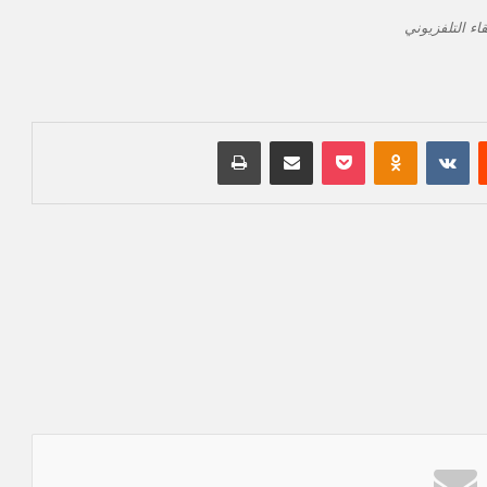
اء التلفزيوني
‏Reddit
‏VKontakte
Odnoklassniki
بوكيت
مشاركة عبر البريد
طباعة