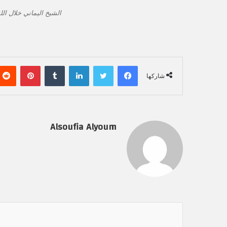
الشيخ اليماني خلال اللق
فيسبوك
تويتر
لينكدإن
‏Tumblr
بينتيريست
شاركها
Alsoufia Alyoum