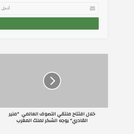
أ
د
خ
ل
ب
ر
ي
د
ك
ا
ل
إ
ل
ك
ت
ر
و
ن
خلال افتتاح ملتقي التصوف العالمي "منير
ي
القادري" يوجه الشكر لملك المغرب