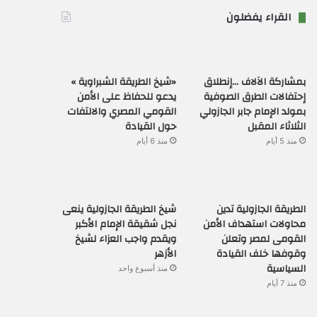
القراء يفضلون
بمشاركة الآلاف …إنطلاق
«شيخ الطريقة الشبراوية »
إحتفالات الطرق الصوفية
يدعو للحفاظ على الأمن
بمولد الإمام جابر الجازولي
القومي المصري والالتفات
الثلاثاء المقبل
حول القيادة
منذ 5 أيام
منذ 6 أيام
الطريقة الجازولية تدين
شيخ الطريقة الجازولية ينعى
محاولات استهداف الأمن
نجل شقيقة الإمام الأكبر
القومى لمصر وتعلن
ويقدم واجب العزاء لشيخ
وقوفها خلف القيادة
الأزهر
السياسية
منذ أسبوع واحد
منذ 7 أيام