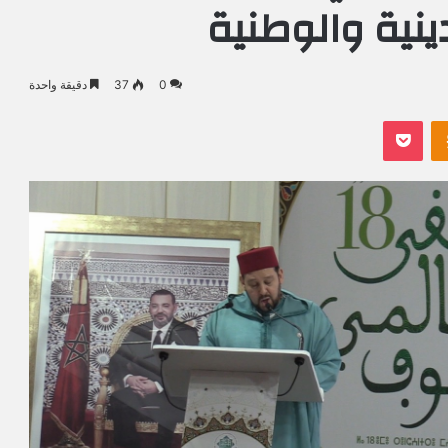
ﻳﻨﻴﺔ واﻟﻮﻃﻨﻴﺔ
0
37
دقيقة واحدة
Odnoklassniki
بوكيت