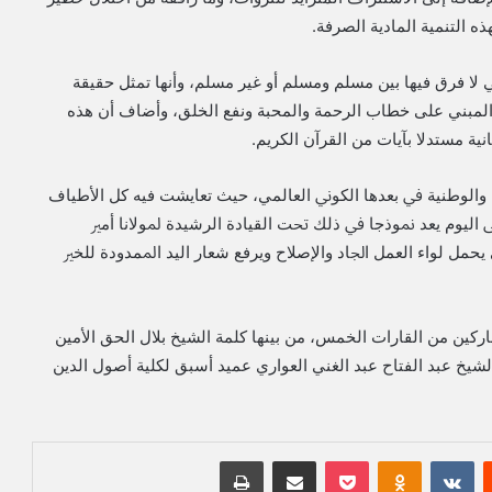
ه التنمیة المادية الصرفة.
لتي لا فرق فيها بين مسلم ومسلم أو غير مسلم، وأنها تمثل حقيقة
المبني على خطاب الرحمة والمحبة ونفع الخلق، وأضاف أن هذه
نية مستدلا بآيات من القرآن الكريم.
ﺔ واﻟﻮﻃﻨﻴﺔ ﰲ ﺑﻌﺪﻫﺎ اﻟﻜﻮﱐ العالمي، ﺣﻴﺚ ﺗﻌﺎﻳﺸﺖ ﻓﻴﻪ ﻛﻞ اﻷﻃﻴﺎف
ه إﱃ اﻟﻴﻮم ﻳﻌﺪ ﳕﻮذﺟﺎ ﰲ ذﻟﻚ ﲢﺖ اﻟﻘﻴﺎدة اﻟﺮﺷﻴﺪة ﳌﻮﻻنا أﻣﲑ
حمل ﻟﻮاء اﻟﻌﻤﻞ اﳉﺎد واﻹﺻﻼح وﻳﺮﻓﻊ ﺷﻌﺎر اﻟﻴﺪ اﳌﻤﺪودة ﻟﻠﺨﲑ
اركين من القارات الخمس، من بينها كلمة الشيخ بلال الحق اﻷمين
 الشيخ عبد الفتاح عبد الغني العواري عميد أسبق لكلية أصول الدين
‏Reddit
‏VKontakte
Odnoklassniki
بوكيت
مشاركة عبر البريد
طباعة