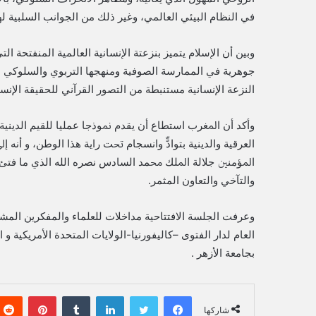
في النظام البیئي العالمي، وغیر ذلك من الجوانب السلبية لهذ
وبين أن الإسلام يتميز بنزعتة الإنسانية العالمية المنفتحة ا
جوهرية في الممارسة الصوفية ومنهجها التربوي والسلوكي 
النزعة الإنسانية مستنبطة من التصور القرآني للحقيقة الإنسا
وأكد أن اﳌﻐﺮب استطاع أن ﻳﻘﺪم ﳕﻮذﺟﺎ ﻋﻤﻠﻴﺎ ﻟﻠﻘﻴﻢ اﻟﺪﻳﻨﻴ
اﻟﻌﺮﻗﻴﺔ واﻟﺪﻳﻨﻴﺔ ﺑﺘﻮادٍّ واﻧﺴﺠﺎم ﲢﺖ راﻳﺔ ﻫﺬا اﻟﻮﻃﻦ، و أن
اﳌﺆﻣﻨﲔ ﺟﻼﻟﺔ اﳌﻠﻚ ﳏﻤﺪ اﻟﺴﺎدس ﻧﺼﺮﻩ الله الذي ﻣﺎ ﻓﺘﺊ ي
واﻟﺘﺂﺧﻲ واﻟﺘﻌﺎون المثمر.
وعرفت الجلسة الافتتاحية مداخلات للعلماء والمفكرين المش
العام لدار الفتوى –كاليفورنيا-الولايات المتحدة اﻷمريكية و
بجامعة اﻷزهر .
فيسبوك
تويتر
لينكدإن
‏Tumblr
بينتيريست
شاركها