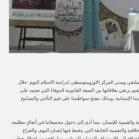
تقي ومدير المركز الاورومتوسطي لدراسة الاسلام اليوم، خلال
ﻘﻴﻢ ﻧﺮﺗﻘﻲ ﺑﻌﻼﻗﺎتها ﻣﻦ اﻟﺼﻔﺔ اﻟﻘﺎﻧﻮﻧﻴﺔ اﳉﻮﻓﺎء التي ﺗﻌﺘﻤﺪ ﻋﻠﻰ
ﻨﺎ اﻹﻧﺴﺎﻧﻴﺔ، وﺑﺬﻟﻚ ﻧﻨﻔﺘﺢ ﲟﻮاﻃَﻨﺘﻨﺎ ﻋﻠﻰ ﻗﻴﻢ اﻟﺘﺂﺧﻲ والتسامح
 والقیمیة للإنسان، مما أدى إلى دخول مجتمعاتنا في أنفاق مظلمة،
لاقية والنفسیة الخانقة التي یتخبط فیها إنسان اليوم، والفراغ
ضافة إلى الاستنزاف المتزاید للثروات، وما رافقه من اختلال خطیر