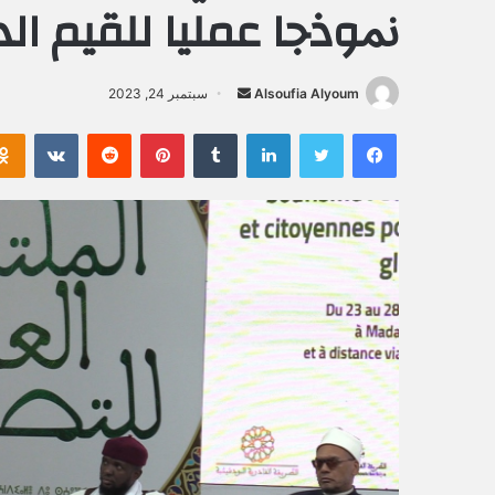
ﳕﻮذﺟﺎ ﻋﻤﻠﻴﺎ ﻟﻠﻘﻴﻢ اﻟﺪ
Alsoufia Alyoum
أ
سبتمبر 24, 2023
ر
فيسبوك
تويتر
لينكدإن
‏Tumblr
بينتيريست
‏Reddit
‏VKontakte
س
ل
ب
ر
ي
د
ا
إ
ل
ك
ت
ر
و
ن