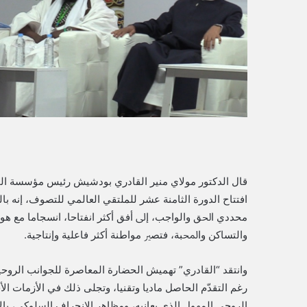
ي
ا
قال الدكتور مولاي منير القادري بودشيش رئيس مؤسسة المل
افتتاح الدورة الثامنة عشر للملتقي العالمي للتصوف، إنه باﻟ
محددي اﳊﻖ والواجب، إﱃ أﻓﻖ أﻛﺜﺮ اﻧﻔﺘﺎﺣﺎ، اﻧﺴﺠﺎﻣﺎ ﻣﻊ ﻫﻮﻳﺘ
واﻟﺘﺴﺎﻛﻦ واﶈﺒﺔ، ﻓﺘﺼﲑ ﻣﻮاﻃﻨﺔ أﻛﺜﺮ ﻓﺎﻋﻠﻴﺔ وإﻧﺘﺎﺟﻴﺔ.
وانتقد “القادري” تهميش الحضارة المعاصرة للجوانب الروحیة
رغم التقدّم الحاصل ماديا وتقنيا، وتجلى ذلك في الأزمات الأخ
الروحي المهول الذي یعانیه، ومظاهر الانحراف السلوكي، بالإ