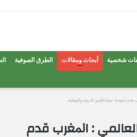
ات شخصية
أبحاث ومقالات
الطرق الصوفية
ال
قدم ﳕﻮذﺟﺎ ﻋﻤﻠﻴﺎ ﻟﻠﻘﻴﻢ اﻟﺪﻳﻨﻴﺔ واﻟﻮﻃﻨﻴﺔ
لعالمي : اﳌﻐﺮب قدم