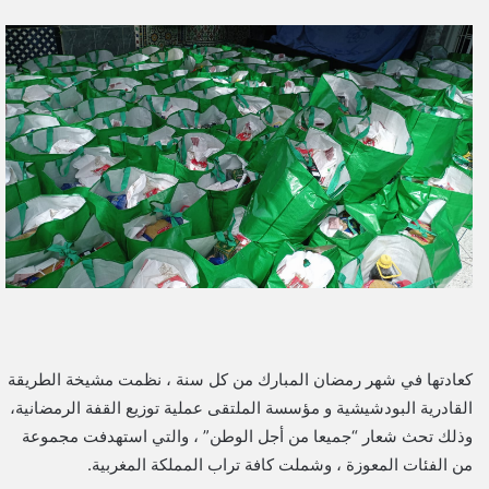
ر
س
ل
ب
ر
ي
د
ا
إ
ل
ك
ت
ر
و
كعادتها في شهر رمضان المبارك من كل سنة ، نظمت مشيخة الطريقة
ن
القادرية البودشيشية و مؤسسة الملتقى عملية توزيع القفة الرمضانية،
ي
وذلك تحث شعار “جميعا من أجل الوطن” ، والتي استهدفت مجموعة
ا
من الفئات المعوزة ، وشملت كافة تراب المملكة المغربية.