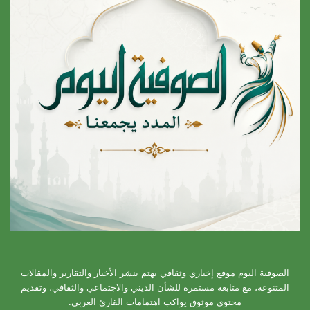
الصوفية اليوم موقع إخباري وثقافي يهتم بنشر الأخبار والتقارير والمقالات
المتنوعة، مع متابعة مستمرة للشأن الديني والاجتماعي والثقافي، وتقديم
محتوى موثوق يواكب اهتمامات القارئ العربي.