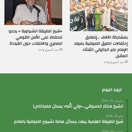
«شيخ الطريقة الشبراوية » يدعو
بمشاركة الآلاف …إنطلاق
للحفاظ على الأمن القومي
إحتفالات الطرق الصوفية بمولد
المصري والالتفات حول القيادة
الإمام جابر الجازولي الثلاثاء
منذ أسبوع واحد
المقبل
منذ أسبوع واحد
تريند اليوم
ديسمبر 12, 2020
الشيخ مختار الدسوقي…«ولي الله» يسكن مصر(خاص)
مايو 19, 2026
شيخ الطريقة العزمية يبعث برسائل هامة لشيوخ الصوفية بالعالم
سبتمبر 10, 2025