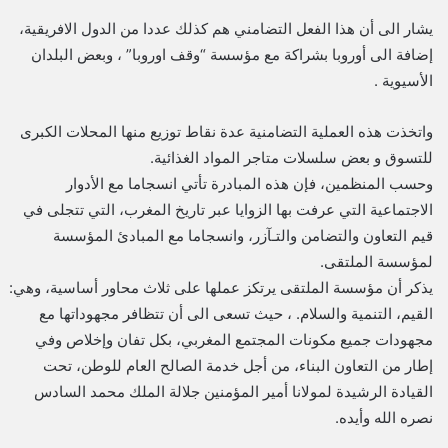
يشار الى أن هذا الفعل التضامني هم كذلك عددا من الدول الافريقية،
إضافة الى أوروبا بشراكة مع مؤسسة “وقف اوروبا” ، وبعض البلدان
الأسيوية .
واتخذت هذه العملية التضامنية عدة نقاط توزيع منها المحلات الكبرى
للتسوق و بعض سلسلات متاجر المواد الغذائية.
وحسب المنظمين، فإن هذه المبادرة تأتي انسجاما مع الأدوار
الاجتماعية التي عرفت بها الزوايا عبر تاريخ المغرب، التي تتجلى في
قيم التعاون والتضامن والتـآزر، وانسجاما مع المبادئ المؤسسة
لمؤسسة الملتقى.
يذكر أن مؤسسة الملتقى يرتكز عملها على ثلاث محاور أساسية، وهي:
القيم، التنمية والسلام. ، حيث تسعى الى أن تتظافر مجهوداتها مع
مجهودات جميع مكونات المجتمع المغربي، بكل تفان وإخلاص وفي
إطار من التعاون البناء، من أجل خدمة الصالح العام للوطن، تحت
القيادة الرشيدة لمولانا أمير المؤمنين جلالة الملك محمد السادس
نصره الله وأيده.