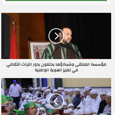
ب
ر
ي
د
ك
ا
ل
إ
ل
ك
ت
ر
مؤسسة الملتقى وشركاؤها يحتفون بدور التراث الثقافي
و
في تعزيز الهوية الوطنية
ن
ي