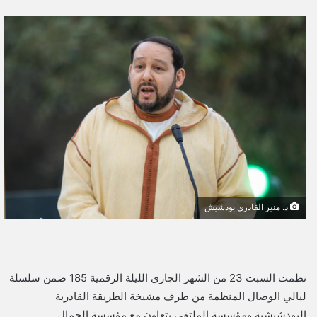
ر
س
ل
ب
ر
ي
د
ا
إ
ل
ك
ت
د. منير القادري بودشيش
ر
و
ن
ي
نظمت السبت 23 من الشهر الجاري الليلة الرقمية 185 ضمن سلسلة
ا
ليالي الوصال المنظمة من طرف مشيخة الطريقة القادرية
البودشيشية ومؤسسة الملتقى بتعاون مع مؤسسة الجمال.