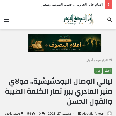
الإمام جابر الجزولي… قطب الصوفية وسفير الحب الإلهي في مصر
بحث
الق
عن
الرئيسية
/
أخبار
أخبار
هام
ليالي الوصال البودشيشية.. مولاي
منير القادري يبرز ثمار الكلمة الطيبة
والقول الحسن
Alsoufia Alyoum
أ
ديسمبر 27, 2023
0
54
دقيقة واحدة