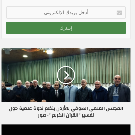
أ
د
خ
ل
ب
ر
ي
د
ك
ا
ل
إ
ل
ك
ت
ر
المجلس العلمي الصوفي بالأردن ينظم ندوة علمية حول
و
تفسير "القرآن الكريم "-صور
ن
ي