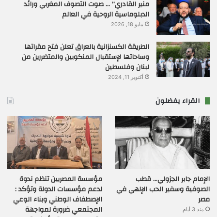
منير القادري” … صوت التصوف المغربي ورائد
الدبلوماسية الروحية في العالم
مايو 18, 2026
الطريقة الكسنزانية بالعراق تعلن فتح مقراتها
وساحاتها لإستقبال المنكوبين والمتضررين من
لبنان وفلسطين
أكتوبر 11, 2024
القراء يفضلون
الإمام جابر الجزولي… قطب
مؤسسة المصريين تنظم ندوة
الصوفية وسفير الحب الإلهي في
لدعم مؤسسات الدولة وتؤكد :
مصر
الإصطفاف الوطني وبناء الوعي
المجتمعي ضرورة لمواجهة
منذ 3 أيام