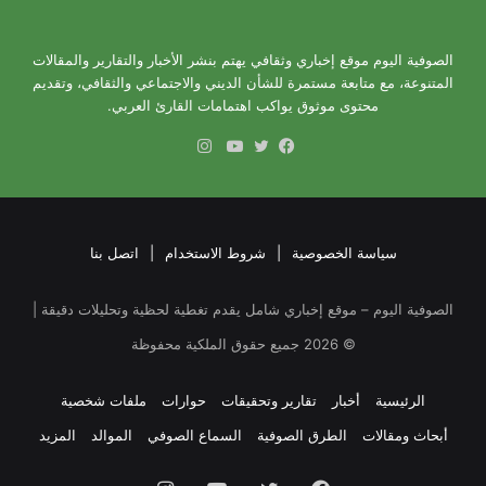
الصوفية اليوم موقع إخباري وثقافي يهتم بنشر الأخبار والتقارير والمقالات
المتنوعة، مع متابعة مستمرة للشأن الديني والاجتماعي والثقافي، وتقديم
محتوى موثوق يواكب اهتمامات القارئ العربي.
انستقرام
فيسبوك
تويتر
يوتيوب
سياسة الخصوصية
|
شروط الاستخدام
|
اتصل بنا
الصوفية اليوم – موقع إخباري شامل يقدم تغطية لحظية وتحليلات دقيقة |
©
2026
جميع حقوق الملكية محفوظة
الرئيسية
أخبار
تقارير وتحقيقات
حوارات
ملفات شخصية
أبحاث ومقالات
الطرق الصوفية
السماع الصوفي
الموالد
المزيد