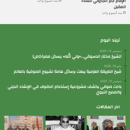
الإمام جابر الجازولي الثلاثاء
منذ أسبوع واحد
المقبل
منذ أسبوع واحد
تريند اليوم
ديسمبر 12, 2020
الشيخ مختار الدسوقي…«ولي الله» يسكن مصر(خاص)
مايو 19, 2026
شيخ الطريقة العزمية يبعث برسائل هامة لشيوخ الصوفية بالعالم
سبتمبر 10, 2025
باحث صوفي يكشف مشروعية إستخدام الدفوف في الإنشاد الديني
والمديح النبوي
اخر المقالات