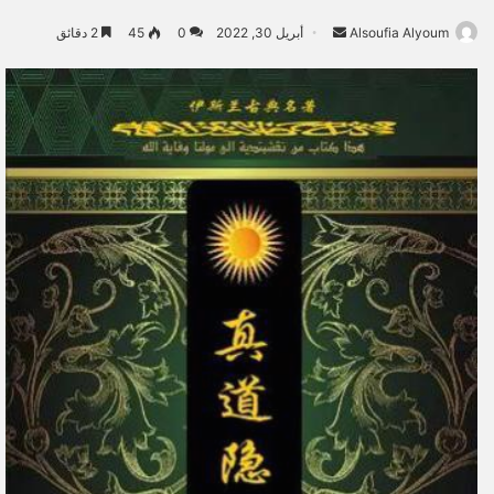
Alsoufia Alyoum
أ
أبريل 30, 2022
0
45
2 دقائق
ر
س
ل
ب
ر
ي
د
ا
إ
ل
ك
ت
ر
و
ن
ي
ا