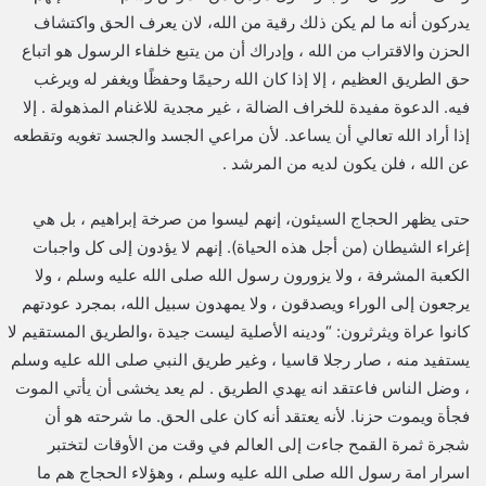
يدركون أنه ما لم يكن ذلك رقية من الله، لان يعرف الحق واكتشاف
الحزن والاقتراب من الله ، وإدراك أن من يتبع خلفاء الرسول هو اتباع
حق الطريق العظيم ، إلا إذا كان الله رحيمًا وحفظًا ويغفر له ويرغب
فيه. الدعوة مفيدة للخراف الضالة ، غير مجدية للاغنام المذهولة . إلا
إذا أراد الله تعالي أن يساعد. لأن مراعي الجسد والجسد تغويه وتقطعه
عن الله ، فلن يكون لديه من المرشد .
حتى يظهر الحجاج السيئون، إنهم ليسوا من صرخة إبراهيم ، بل هي
إغراء الشيطان (من أجل هذه الحياة). إنهم لا يؤدون إلى كل واجبات
الكعبة المشرفة ، ولا يزورون رسول الله صلى الله عليه وسلم ، ولا
يرجعون إلى الوراء ويصدقون ، ولا يمهدون سبيل الله، بمجرد عودتهم
كانوا عراة ويثرثرون: “ودينه الأصلية ليست جيدة ،والطريق المستقيم لا
يستفيد منه ، صار رجلا قاسيا ، وغير طريق النبي صلى الله عليه وسلم
، وضل الناس فاعتقد انه يهدي الطريق . لم يعد يخشى أن يأتي الموت
فجأة ويموت حزنا. لأنه يعتقد أنه كان على الحق. ما شرحته هو أن
شجرة ثمرة القمح جاءت إلى العالم في وقت من الأوقات لتختبر
اسرار امة رسول الله صلى الله عليه وسلم ، وهؤلاء الحجاج هم ما