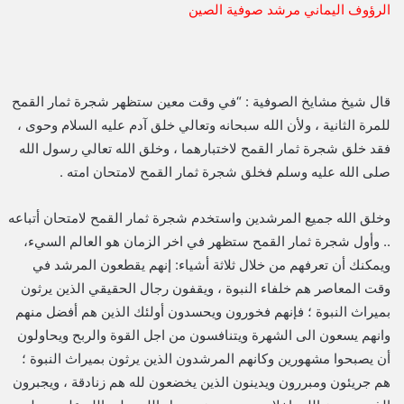
الرؤوف اليماني مرشد صوفية الصين
قال شيخ مشايخ الصوفية : “في وقت معين ستظهر شجرة ثمار القمح
للمرة الثانية ، ولأن الله سبحانه وتعالي خلق آدم عليه السلام وحوى ،
فقد خلق شجرة ثمار القمح لاختبارهما ، وخلق الله تعالي رسول الله
صلى الله عليه وسلم فخلق شجرة ثمار القمح لامتحان امته .
وخلق الله جميع المرشدين واستخدم شجرة ثمار القمح لامتحان أتباعه
.. وأول شجرة ثمار القمح ستظهر في اخر الزمان هو العالم السيء،
ويمكنك أن تعرفهم من خلال ثلاثة أشياء: إنهم يقطعون المرشد في
وقت المعاصر هم خلفاء النبوة ، ويقفون رجال الحقيقي الذين يرثون
بميراث النبوة ؛ فإنهم فخورون ويحسدون أولئك الذين هم أفضل منهم
وانهم يسعون الى الشهرة ويتنافسون من اجل القوة والربح ويحاولون
أن يصبحوا مشهورين وكانهم المرشدون الذين يرثون بميراث النبوة ؛
هم جريئون ومبررون ويدينون الذين يخضعون لله هم زنادقة ، ويجبرون