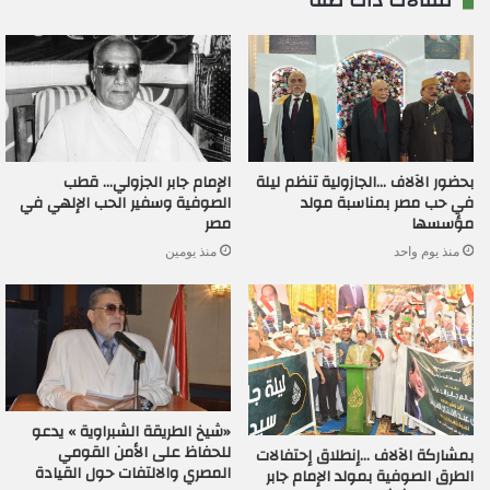
مقالات ذات صلة
بحضور الآلاف …الجازولية تنظم ليلة
الإمام جابر الجزولي… قطب
في حب مصر بمناسبة مولد
الصوفية وسفير الحب الإلهي في
مؤسسها
مصر
منذ يوم واحد
منذ يومين
«شيخ الطريقة الشبراوية » يدعو
للحفاظ على الأمن القومي
بمشاركة الآلاف …إنطلاق إحتفالات
المصري والالتفات حول القيادة
الطرق الصوفية بمولد الإمام جابر