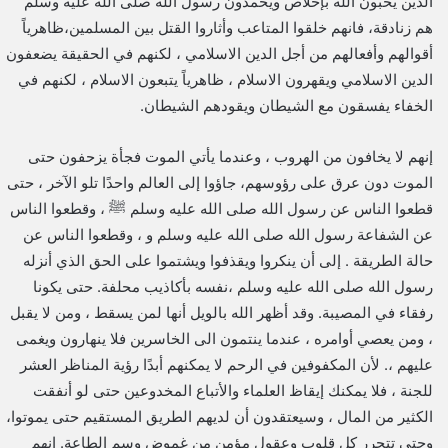
الذين يحبون الله بإخلاص ويحمدون رسول الله صلى الله عليه وسلم
هم زنادقة، فانهم خلقوا المتاعب وأثاروا القتل بين المسلمين،ظاهرياً
أقوالهم وأفعالهم من أجل الدين الاسلامي ، لكنهم في الحقيقة يضعفون
الدين الاسلامي ويقهرون الاسلام ، ظاهرياً يتبعون الاسلام ، لكنهم في
الخفاء يفسقون مع الشيطان ويقودهم الشيطان.
إنهم لا يخافون من الهروب ، وعندما يأتي الموت فجأة يزحفون حتى
الموت دون عرق على رؤوسهم، جاؤوا إلى العالم واحدًا تلو الآخر ، حتى
قطعوا الناس عن رسول الله صلى الله عليه وسلم ﷺ ، وقطعوا الناس
عن الشفاعة رسول الله صلى الله عليه وسلم و ، وقطعوا الناس عن
حالة الطريقة . إلى أن ينكروا ويقذفوا ويشتموا على الحق الذي أنزله
رسول الله صلى الله عليه وسلم ،نفسه بأكاذيب محلفة. حتى يكونا
رفقاء في المصيبة. وقد أظهر الله بالويل أنها لمن يسقط ، ومن لا يقبل
، ومن يعصي أوامره ، عندما ينتمون الى الخاسرين فلا ينهارون ويغمى
عليهم ،. لأن المكفوفين في الرحم لا يمكنهم أبدًا رؤية المناظر العشر
للجنة ، فلا يمكنك إيقاظ العلماء والأتباع المخدوعين حتى لو أنفقت
الكثير من المال ، وسيعتقدون أن لديهم الطريق المستقيم حتى يموتوا،
وحتى تتحرر كل قلوب وعقول مؤمن من غموض وسم الطاعة. إنهم