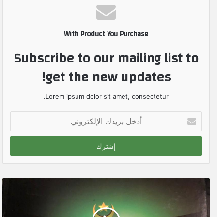
With Product You Purchase
Subscribe to our mailing list to
get the new updates!
Lorem ipsum dolor sit amet, consectetur.
أ
د
خ
ل
ب
ر
ي
د
ك
ا