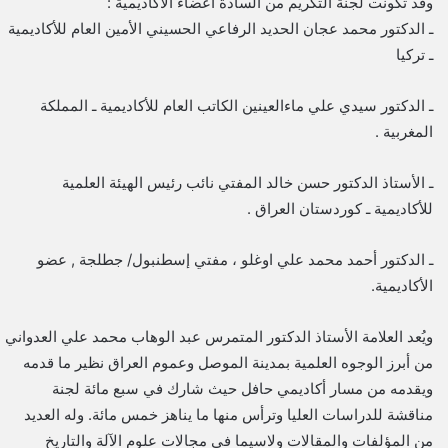
وقد تكونت لجنة التكريم من السادة أعضاء الأكاديمية :
ـ الدكتور محمد عجان الحديد الرفاعي الحسيني الأمين العام للأكاديمية
ـ تركيا
ـ الدكتور سيدي علي ماءالعينين الكاتب العام للأكاديمية ـ المملكة
المغربية .
ـ الأستاذ الدكتور حسن خالد المفتي نائب رئيس الهيئة العلمية
للأكاديمية ـ كوردستان العراق .
ـ الدكتور أحمد محمد علي اوغلو ، مفتي إسطنبول/ جطلجة , عضو
الأكاديمية.
ويُعد العلامة الأستاذ الدكتور المتمرس عبد الوهاب محمد علي العدواني
من أبرز الوجوه العلمية بمدينة الموصل وعموم العراق نظير ما قدمه
ويقدمه من مسار أكاديمي حافل حيث شارك في سبع مائة لجنة
مناقشة للدراسات العليا وترأس منها ما يناهز خمس مائة. وله العديد
من المؤلفات والمقالات ولاسيما في مجالات علوم الآلة والتاريخ