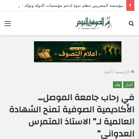
مؤسسة المصريين تنظم ندوة لدعم مؤسسات الدولة وتؤكد : الإصطفاف الوطني وبناء الوعي المجتمعي ضرورة لمواجهة التحديات وحماية الأمن القومي المصري
بحث
الق
عن
الرئيسية
/
أخبار
أخبار
هام
في رحاب جامعة الموصل…
الأكاديمية الصوفية تمنح الشهادة
العالمية لـ” الاستاذ المتمرس
العدواني”