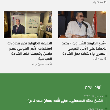
منذ 5 أيام
«شيخ الطريقة الشبراوية » يدعو
الطريقة الجازولية تدين محاولات
للحفاظ على الأمن القومي
استهداف الأمن القومى لمصر
المصري والالتفات حول القيادة
وتعلن وقوفها خلف القيادة
السياسية
منذ 7 أيام
منذ أسبوع واحد
تريند اليوم
ديسمبر 12, 2020
الشيخ مختار الدسوقي…«ولي الله» يسكن مصر(خاص)
مايو 19, 2026