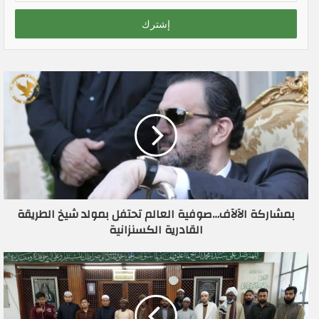
خ
ل
ب
ر
ي
د
ك
ا
ل
إ
ل
ك
ت
ر
بمشاركة الآلآف…صوفية العالم تحتفل بمولد شيخ الطريقة
و
القادرية الكسنزانية
ن
ي