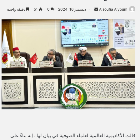
Alsoufia Alyoum
أ
ديسمبر 16, 2024
0
51
دقيقة واحدة
ر
س
ل
ب
ر
ي
د
ا
إ
ل
ك
ت
ر
و
ن
ي
قالت الأكاديمية العالمية لعلماء الصوفية في بيان لها : إنه بناءً على
ا