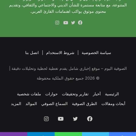
المتنوعة، مع متابعة مستمرة للشأن الديني والاجتماعي والثقافي، وتقديم
محتوى موثوق يواكب اهتمامات القارئ العربي.
انستقرام
فيسبوك
تويتر
يوتيوب
سياسة الخصوصية
|
شروط الاستخدام
|
اتصل بنا
الصوفية اليوم – موقع إخباري شامل يقدم تغطية لحظية وتحليلات دقيقة |
©
2026
جميع حقوق الملكية محفوظة
الرئيسية
أخبار
تقارير وتحقيقات
حوارات
ملفات شخصية
أبحاث ومقالات
الطرق الصوفية
السماع الصوفي
الموالد
المزيد
فيسبوك
تويتر
يوتيوب
انستقرام