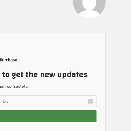
 Purchase
t to get the new updates!
et, consectetur.
أ
د
خ
ل
ب
ر