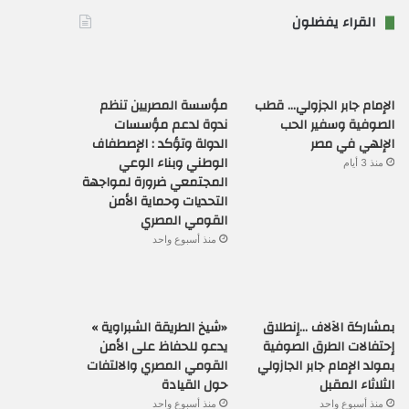
القراء يفضلون
الإمام جابر الجزولي… قطب
مؤسسة المصريين تنظم
الصوفية وسفير الحب
ندوة لدعم مؤسسات
الإلهي في مصر
الدولة وتؤكد : الإصطفاف
الوطني وبناء الوعي
منذ 3 أيام
المجتمعي ضرورة لمواجهة
التحديات وحماية الأمن
القومي المصري
منذ أسبوع واحد
بمشاركة الآلاف …إنطلاق
«شيخ الطريقة الشبراوية »
إحتفالات الطرق الصوفية
يدعو للحفاظ على الأمن
بمولد الإمام جابر الجازولي
القومي المصري والالتفات
الثلاثاء المقبل
حول القيادة
منذ أسبوع واحد
منذ أسبوع واحد