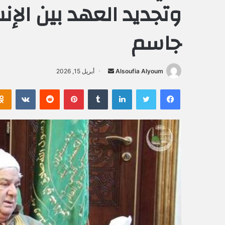
وتجديد العهد بين الإن
جاسم
Alsoufia Alyoum
أ
أبريل 15, 2026
ر
فيسبوك
تويتر
لينكدإن
‏Tumblr
بينتيريست
‏Reddit
‏VKontakte
س
ل
ب
ر
ي
د
ا
إ
ل
ك
ت