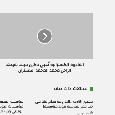
ي
د
ك
ا
ل
إ
ل
ك
ت
ر
و
ن
القادرية الكسنزانية تُحيي ذكرى ميلاد شيخها
ي
الراحل محمد المحمد الكسنزان
مقالات ذات صلة
بحضور الآلاف …الجازولية تنظم ليلة في
مؤسسة المصريي
حب مصر بمناسبة مولد مؤسسها
مؤسسات الدولة
الوطني وبناء ا
منذ يومين