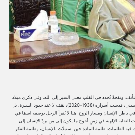
ستأنف، ونفحةً تُجدد في القلب معنى السير إلى الله. وفي ذكرى ميلاد
السيد الشيخ السلطان الخليفة محمد المحمد الكسنزان الحسيني، قدست أسراره (1938–2020)، نقف لا عند حدود السيرة، بل
 في باطن الإنسان ومسار الروح. هنا لا يُقرأ الرجل بوصفه اسمًا في
يات العناية الإلهية في زمنٍ أحوج ما يكون إلى من يردّ الإنسان إلى
ت فيه الظلمات: ظلمة المادة حين استبدّت بالإنسان، وظلمة الفكر