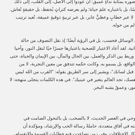
ره بمثابة نداءٍ عميق: أن عودوا إلى الأصل، إلى القلب، إلى ذلك
، بل باعتباره علمَ حياة؛ ولم يعرضه كتراثٍ يُحفظ، بل حقيقةٍ تُعاش.
ا عبر خطابٍ وعظيٍّ عابر، بل عبر تربيةٍ ذوقيةٍ عميقة، تُعيد ترتيب
الم من حوله.
ي الوسائل فحسب، بل في الرؤية أيضًا؛ إذ نقل التصوف من حالة
. لقد أعاد الاعتبار للصحبة باعتبارها جسرًا حيًا لنقل النور، وأحيا
ى. وربط بين الذكر والعمل، بين الحال والمآل، بين الإيمان والحياة، حتى
واقع، بل يسمو به. وكانت حكمه تتدفق من معين التجربة، لا من
ك قبل لسانك”، ويشير إلى سر الطريق بقوله: “القرب من الله ليس
نفسك، تجد العالم يتغير في عينيك”. في هذه الكلمات يتجلى منهجه: لا
ور، وعمقٌ يشبه البحر.
روحي في العصر الحديث، لا بالصخب، بل بالتحول الصامت في
ه في آفاق متعددة، حاملةً رسالة الحب والإرشاد، ومؤكدة أن
 كل الاختلافات. وفي زمنٍ تصاعدت فيه خطابات القسوة والانقسام،