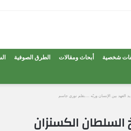
ات شخصية
أبحاث ومقالات
الطرق الصوفية
ال
 العهد بين الإنسان وربّه ….بقلم نوري جاسم
 السلطان الكسنزان