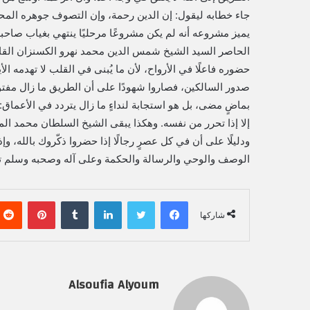
جاء خطابه ليقول: إن الدين رحمة، وإن التصوف جوهره المحب
يميز مشروعه أنه لم يكن مشروعًا مرحليًا ينتهي بغياب صاحبه،
الحاصر السيد الشيخ شمس الدين محمد نهرو الكسنزان القاد
حضوره فاعلًا في الأرواح، لأن ما يُبنى في القلب لا تهدمه الأ
صدور السالكين، فصاروا شهودًا على أن الطريق ما زال مفتوحًا،
بماضٍ مضى، بل هو استجابة لنداءٍ ما زال يتردد في الأعماق: أن
إلا إذا تحرر من نفسه. وهكذا يبقى الشيخ السلطان محمد ا
ودليلًا على أن في كل عصرٍ رجالًا إذا حضروا ذكّروك بالله، و
الوصف والوحي والرسالة والحكمة وعلى آله وصحبه وسلم تسل
فيسبوك
تويتر
لينكدإن
‏Tumblr
بينتيريست
شاركها
Alsoufia Alyoum