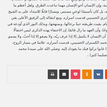
ة، وإن الإنسان أخو الإنسان مهما تباعدت الطرق. ولعل أعظم ما
 بل كان تأسيسًا لوعيٍ مستمر، ومسارًا قابلًا للامتداد على يد الشيخ
ري الحسيني قدست اسراره. ومع انتقاله إلى الرفيق الأعلى بقي
يام. بقيت طريقته حيةً برجالها، وبمنهجها، وبذلك النور الذي أودعه في
 وأن العهد ما زال قائمًا. إن الاحتفاء بهذه الذكرى ليس احتفالًا
 الإنسان لا يكتمل إلا إذا عرف ربّه، ولا يصفو إلا إذا أحبّ، ولا يسمو
لمحمد الكسنزان الحسيني، قدست أسراره، علامةً في مسار الروح،
إذا غابوا تركوا فيك ما يقودك إليه. وصلى الله على سيدنا محمد
يما كثيرا ..
‏Reddit
‏VKontakte
Odnoklassniki
بوكيت
مشاركة عبر البريد
طباعة