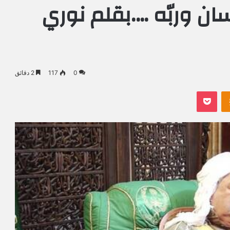
سان وربّه ….بقلم نوري
0
117
2 دقائق
Odnoklassniki
بوكيت