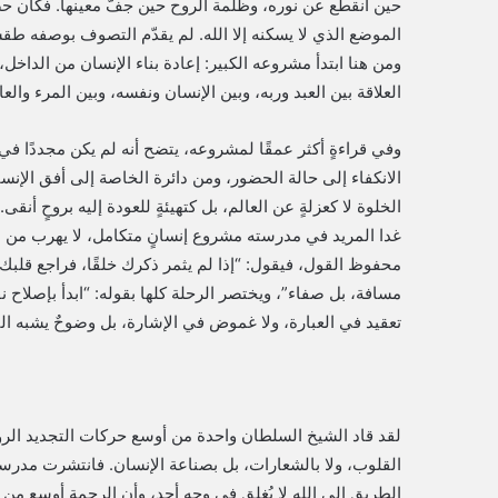
حين انقطع عن نوره، وظلمة الروح حين جفّ معينها. فكان حضو
الموضع الذي لا يسكنه إلا الله. لم يقدّم التصوف بوصفه طقسًا
ومن هنا ابتدأ مشروعه الكبير: إعادة بناء الإنسان من الداخل، ل
العلاقة بين العبد وربه، وبين الإنسان ونفسه، وبين المرء والع
وفي قراءةٍ أكثر عمقًا لمشروعه، يتضح أنه لم يكن مجددًا ف
الانكفاء إلى حالة الحضور، ومن دائرة الخاصة إلى أفق الإنسانية
الخلوة لا كعزلةٍ عن العالم، بل كتهيئةٍ للعودة إليه بروحٍ أنق
غدا المريد في مدرسته مشروع إنسانٍ متكامل، لا يهرب من ال
محفوظ القول، فيقول: “إذا لم يثمر ذكرك خلقًا، فراجع قلب
مسافة، بل صفاء”، ويختصر الرحلة كلها بقوله: “ابدأ بإصلاح 
تعقيد في العبارة، ولا غموض في الإشارة، بل وضوحٌ يشبه الن
لقد قاد الشيخ السلطان واحدة من أوسع حركات التجديد ال
القلوب، ولا بالشعارات، بل بصناعة الإنسان. فانتشرت مدرست
الطريق إلى الله لا يُغلق في وجه أحد، وأن الرحمة أوسع من