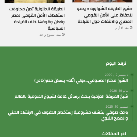
«شيخ الطريقة الشبراوية » يدعو
الطريقة الجازولية تدين محاولات
للحفاظ على الأمن القومي
استهداف الأمن القومى لمصر
المصري والالتفات حول القيادة
وتعلن وقوفها خلف القيادة
السياسية
منذ 6 أيام
منذ أسبوع واحد
تريند اليوم
ديسمبر 12, 2020
الشيخ مختار الدسوقي…«ولي الله» يسكن مصر(خاص)
مايو 19, 2026
شيخ الطريقة العزمية يبعث برسائل هامة لشيوخ الصوفية بالعالم
سبتمبر 10, 2025
باحث صوفي يكشف مشروعية إستخدام الدفوف في الإنشاد الديني
والمديح النبوي
اخر المقالات