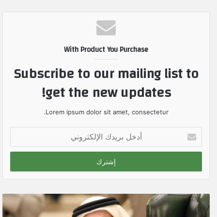
With Product You Purchase
Subscribe to our mailing list to
get the new updates!
Lorem ipsum dolor sit amet, consectetur.
أ
د
خ
ل
ب
ر
ي
د
ك