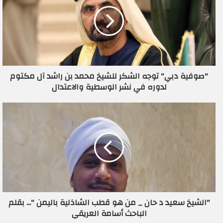
ا
ل
إ
ل
ك
ت
ر
"صوفية دبي" توجه الشكر للشيخ محمد بن راشد آل مكتوم
و
لدوره في نشر الوسطية والاعتدال
ن
ي
"الشيخ سعيد د حان _ من هو قطب الشاذلية باليمن "... بقلم
الباحث أسامة العريقي