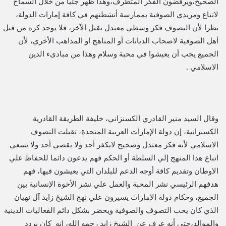
الصحيح،ويرفضون الفكر المتطرف،وهذا ظهر جليا من خلال السماح
لاتباع ومريدي الصوفية بممارسة أنشطتهم في كافة إمارات الدولة،
نظرا لأن التصوف فكر وسطي معتدل يقبل الآخر، فلا يوجد كره من قبل
أهل الصوفية لاصحاب الديانات أو المناهج او المذاهب الأخري، لأن
الجميع يجب أن يعيشوا في محبة وسلام وهذا من مبادىء الدين
الاسلامي .
وقال السيد منير القادري الكسنزاني، خليفة الطريقة القادرية
الكسنزانية، إن دولة الإمارات العربية المتحدة، تقبلت التصوف
الاسلامي لأنه فكر معتدل وصحيح لايكفر أحد ولا يقصي أحد ولا يسعي
اتباع هذا المنهج إلي السلطة أو الحكم فهم يدعون دائما للحفاظ علي
الاوطان وتقديم كافة أوجه الدعم للبلدان التي يعيشون فيها، فهم
هدفهم الرئيسي نشر المحبة والعمل علي نشر الأخوة الإنسانية بين
الجميع، وحكام دولة الإمارات يسيرون علي نهج الشيخ زايد آل نهيان
الذي كان يحب التصوف والصوفية ويحضر بشكل دائم الفعاليات الدينية
والموالد،حتي أنه عرف عن الشيخ زايد رحمه الله، إنه كان يردد