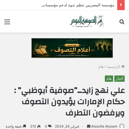
مؤسسة المصريين تنظم ندوة لدعم مؤسسات الدولة وتؤكد : الإصطفاف الوطني وبناء الوعي المجتمعي ضرورة لمواجهة التحديات وحماية الأمن القومي المصري
بحث
الق
عن
الرئيسية
/
هام
أخبار
هام
علي نهج زايد…”صوفية أبوظبي” :
حكام الإمارات يؤيدون التصوف
ويرفضون التطرف
Alsoufia Alyoum
أ
فبراير 24, 2024
0
210
دقيقة واحدة