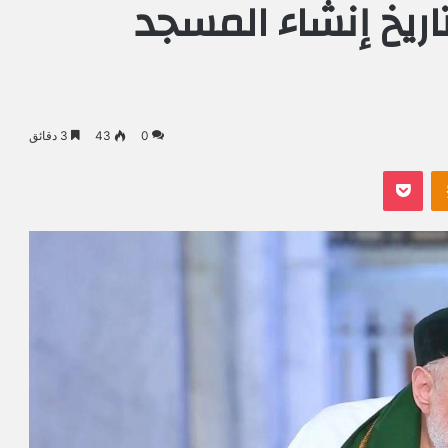
يخ إنشاء المسجد
0
43
3 دقائق
Odnoklassniki
بوكيت