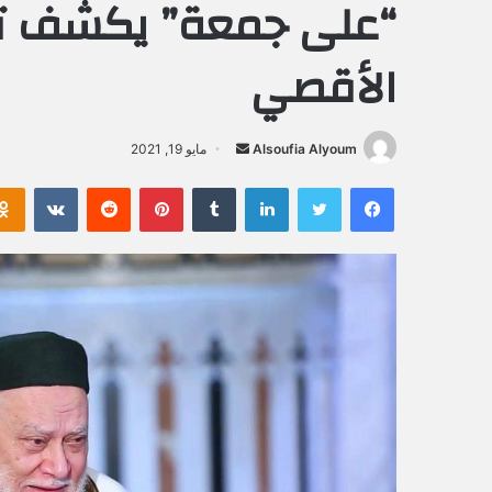
“على جمعة” يكشف تار
الأقصي
Alsoufia Alyoum
أ
مايو 19, 2021
ر
فيسبوك
تويتر
لينكدإن
‏Tumblr
بينتيريست
‏Reddit
‏VKontakte
س
ل
ب
ر
ي
د
ا
إ
ل
ك
ت
ر