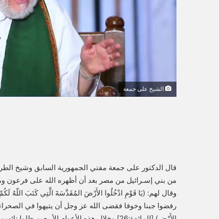
و
ن
ي
ا
الشيخ على جمعة
قال الدكتور على جمعة مفتي الجمهورية السابق وشيخ الطري
من بني إسـرائيل من مصر بعد أن أظهره الله على فرعون ومل
رفضوا جبنا وخوفا فقضى الله عز وجل أن يتيهوا في الصحراء أربعين عاما، ق
الأَرْضِ) [المائدة:26] وخلال هذه الأعوام الأربعين ظلوا تائهين في الصحراء حتى أخرجهم الله منها.