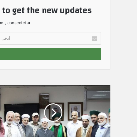
t to get the new updates!
et, consectetur.
أ
د
خ
ل
ب
ر
ي
د
ك
ا
ل
إ
ل
ك
ت
ر