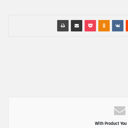
‏Reddit
‏VKontakte
Odnoklassniki
بوكيت
مشاركة عبر البريد
طباعة
With Product You