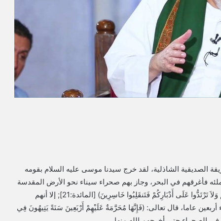
قة الصديقية الشاذلية، لقد خرج سيدنا موسى عليه السلام بقومه
ئه فأغرقهم في البحر‏،‏ وجاز بهم صحراء سيناء نحو الأرض المقدسة
وقال لهم: (يَا قَوْمِ ادْخُلُوا الأَرْضَ المُقَدَّسَةَ الَّتِي كَتَبَ اللّهُ لَكُمْ وَلاَ تَرْتَدُّوا عَلَى أَدْبَارِكُمْ فَتَنقَلِبُوا خَاسِرِينَ) [المائدة:21]; إلا أنهم
ال تعالى: (فَإِنَّهَا مُحَرَّمَةٌ عَلَيْهِمْ أَرْبَعِينَ سَنَةً يَتِيهُونَ فِي