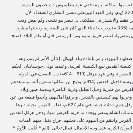
ن اقتسموا مملكته بينهم، ففي عهد بطليموس دك حصون المدينة
وبطش بسكانها وأرسل منهم مائة ألف أسرى إلى مصر عام 320 ق.م، وفي العهد البيزنطي تنفس النصارى الصعداء; لأن
س فقط والانتشار في مملكته، بل تنصر هو نفسه، ولم يمض وقت
طويل حتى زارت أمه هيلانة القدس وقامت ببناء كنيسة القيامة (335 م) وخربت البناء الذي كان على الصخرة، وجعلتها مطرحا
يتنصروا، فتنصر فريق منهم ومن لم يتنصر قتل أو غادر البلاد. (صبح
ى جوليان الجاحد عرش بيزنطة (360م) ألغى اضطهاد اليـهود، وأمر بإعادة بناء الهيكل، إلا أن الأمر لم يتم، وبعد
 وكانت كنيسة القدس تتبع الكنيسة الغربية، وعندما تولى جوستانيان الحكم
بنى كنيسة العذراء في موضع المسجد الأقصى الحالي (تاريخ القدس)، وفي عهد هرقل (610 – 614م) دب الضعف في الدولة
البيزنطية فلم يستطع الوقوف في وجه كسرى الذي أرسل جيوشه فاحتل القدس (614م) وذبح من سكانها تسعين ألفا، وساعدهم
الفرس من طبرية وجبل الجليل وقرية الناصرة ومدينة صور وبلاد
 وخربوا لهم كنيستين بالقدس، وحرقوا أماكنهم، وأخذوا قطعة من عود
الصليب، وأسروا بطريرك القدس وكثيرا من أصحابه، إلا أن هرقل جمع شتات جيشه في عام 627 م، فغلب الفرس بحيلة دبرها
مالك الشام ومصر ويجدد ما خربه الفرس منها، ودخل هرقل القدس
 من الفرس وانتقم من اليـهود على فعلتهم، فراح يقتل منهم المئات
رآن الكريم على وجه الإجمال، فقال تعالى: (الم * غُلِبَتِ الرُّومُ *