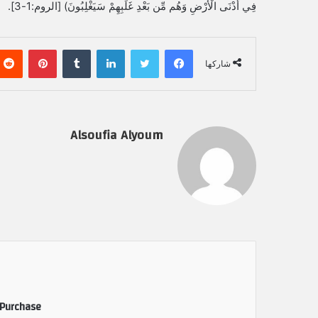
فِي أَدْنَى الْأَرْضِ وَهُم مِّن بَعْدِ غَلَبِهِمْ سَيَغْلِبُونَ) [الروم:1-3].
فيسبوك
تويتر
لينكدإن
‏Tumblr
بينتيريست
شاركها
Alsoufia Alyoum
 Purchase