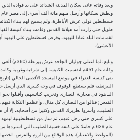
وبعد وفاته عانى سكان المدينة الشدائد على يد قواده الذي
قسطنطين تولى عرش الأباطرة، ولم يسمح لهم ببناء الكنائ
لقمامات البلد عنادا لليهود، وفرض قسطنطين على اليهود أن 
الأعشى).
وتابع :لما اعتل
وفاته عام 451م انقسمت الكنيسة إلى شرقية وغربية
اليـ هود في محاربة النصارى وتخريب كنائسهم، وأقبلوا نحو 
القدس; فنالوا من النصارى كل منال، وأعظموا النكاية فيهم،
على كسرى حتى رحل عنهم، ثم سار من قسطنطينية ليمهد م
عام 629 م حاملا على كتفه خشبة الصليب التي استردها
(المواعظ والاعتبار)، هذه الوقائع بين الروم والفرس، لخصها الق