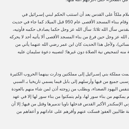
لام ملكاً على القدس بعد أن استتب الحكم لبني إسـرائيل في
المدينة، وبعد سيدنا داود تولى سيدنا سليمان مقاليد الحكم، وقام ببناء المسجد الأقصى عام 950 قبل الميلاد كما جاء في حديث
لمقدس سأل الله ثلاثا: سأل الله عز وجل حكما يصادف حكمه فأوتيه،
الله عز وجل حين فرغ من بناء المسجد الأقصى ألا يأتيه أحد لا يحركه
لنسائي)، ولأجل هذا الحديث كان ابن عمر رضي الله عنهما يأتي من
 منه لتمحيص نية الصلاة دون غيرها؛ لتصيبه دعوة سليمان عليه
مت مملكة بني إسـرائيل إلى مملكتين ودارت بينهما الحروب الكثيرة
ذ نصر وسبى جميع من فيها وأرسلهم إلى بابل فيما يسمي تاريخيا بـ السبي
فس اليهود الصعداء، وبطلب من زوجته أذن لمن شاء منهم بالعودة
م يمكنهم من بناء سور لها، ولم يتمكنوا من بناء سور لها إلا في عهد
 م احتل الفاتح المقدوني الإسكندر الأكبر القدس فدخلها ناويا تدميرها وقتل من فيها; إلا أن
هنة طالبين العفو; فسكت عنهم وأقرهم على عاداتهم و أعفاهم من