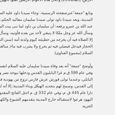
وتابع “جمعة”عبرصفحته الرسمية، :وجاء سيدنا داود عليه الس
عبد الله بن عمرو يرفعه: أن سليمان بن داود لما بنى بيت ا
وسأل الله عز وجل ملكا لا ينبغي لأحد من بعده فأوتيه، وسأل 
إلا الصلاة فيه أن يخرجه من خطيئته كيوم ولدته أمه (سنن ا
الحجاز فيدخل فيصلي فيه ثم يخرج ولا يشرب فيه ماء; مبالغة
السلام (مجموع الفتاوى).
وأوضح “جمعة” أنه بعد وفاة سيدنا سليمان عليه السلام انقس
وفي عام 599 ق.م غزا البابليون القدس ودخلها نبوخ
البابلي، وعندما تولى قورش عرش فارس تزوج من يهودية فتن
إلى القدس، وسمح لهم بتجديد الهيكل وبناء المدينة; إلا أنه ل
دارا عام 445 ق. م، وفي عام 332 ق.
اليهود هرعوا لاستقباله خارج المدينة يتقدمهم الشيوخ والك
الجزية.