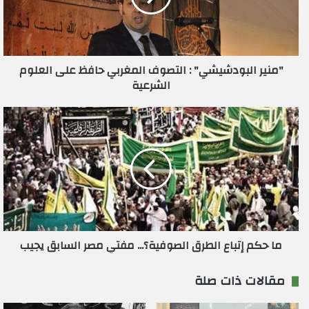
إ
ل
ك
ت
ر
"منير البودشيشي" : التصوف المغربي حافظ على العلوم
و
الشرعية
ن
ي
ما حكم إتباع الطرق الصوفية؟... مفتي مصر السابق يجيب
مقالات ذات صلة