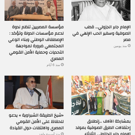
الإمام جابر الجزولي… قطب
مؤسسة المصريين تنظم ندوة
الصوفية وسفير الحب الإلهي في
لدعم مؤسسات الدولة وتؤكد :
مصر
الإصطفاف الوطني وبناء الوعي
المجتمعي ضرورة لمواجهة
منذ يومين
التحديات وحماية الأمن القومي
المصري
منذ 6 أيام
«شيخ الطريقة الشبراوية » يدعو
بمشاركة الآلاف …إنطلاق
للحفاظ على الأمن القومي
إحتفالات الطرق الصوفية بمولد
المصري والالتفات حول القيادة
الإمام جابر الجازولي الثلاثاء
منذ أسبوع واحد