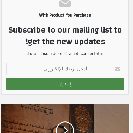
With Product You Purchase
Subscribe to our mailing list to
get the new updates!
Lorem ipsum dolor sit amet, consectetur.
أ
د
خ
ل
ب
ر
ي
د
ك
ا
ل