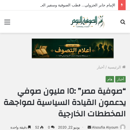
الإمام جابر الجزولي… قطب الصوفية وسفير الحب الإلهي في مصر
بحث
الق
عن
الرئيسية
/
أخبار
أخبار
هام
“صوفية مصر” :١٥ مليون صوفي
يدعمون القيادة السياسية لمواجهة
المخططات الخارجية
Alsoufia Alyoum
أ
يونيو 22, 2020
0
52
دقيقة واحدة