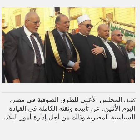
ر
س
ل
ب
ر
ي
د
ا
إ
ل
ك
ت
ر
المجلس الأعلى للطرق الصوفية في مصر،
كشف
و
اليوم الأثنين، عن تأييده وثقته الكاملة فى القيادة
ن
السياسية المصرية وذلك من أجل إدارة أمور البلاد.
ي
ا