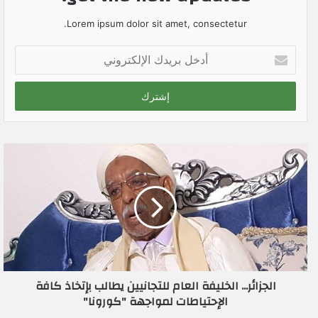
Lorem ipsum dolor sit amet, consectetur.
أ
د
خ
ل
ب
ر
ي
د
ك
ا
ل
إ
ل
ك
ت
ر
الجزائر... الخليفة العام للتجانيين يطالب بإتخاذ كافة
و
الإحتياطات لمواجهة "كورونا"
ن