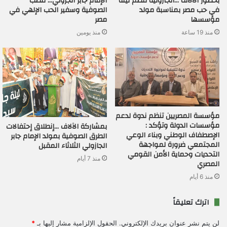
بحضور الآلاف …الجازولية تنظم ليلة
الإمام جابر الجزولي… قطب
في حب مصر بمناسبة مولد
الصوفية وسفير الحب الإلهي في
مؤسسها
مصر
منذ 19 ساعة
منذ يومين
مؤسسة المصريين تنظم ندوة لدعم
مؤسسات الدولة وتؤكد :
بمشاركة الآلاف …إنطلاق إحتفالات
الإصطفاف الوطني وبناء الوعي
الطرق الصوفية بمولد الإمام جابر
المجتمعي ضرورة لمواجهة
الجازولي الثلاثاء المقبل
التحديات وحماية الأمن القومي
منذ 7 أيام
المصري
منذ 6 أيام
اترك تعليقاً
لن يتم نشر عنوان بريدك الإلكتروني.
الحقول الإلزامية مشار إليها بـ
*