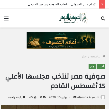
الإمام جابر الجزولي… قطب الصوفية وسفير الحب الإلهي في مصر
بحث
الق
عن
الرئيسية
/
أخبار
أخبار
هام
صوفية مصر تنتخب مجلسها الأعلي
15 أغسطس القادم
Alsoufia Alyoum
أ
يوليو 15, 2020
0
40
دقيقة واحدة
ر
س