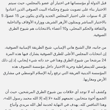
قبل الدولة أو مؤسساتها في اختيار أي عضو بالمجلس، حيث سيتم
الاختيار بناء على تصويت شيوخ وحكماء البيت الصوفي الذين اعتادوا
كل 4 سنوات على اختيار المجلس الجديد والذي يتكون من 15 عضوًا، 5
بالاختيار المباشر ويمثلون الأزهر الشريف ووزارة الأوقاف والداخلية
والثقافة والحكم المحلي، و10 أعضاء بالانتخابات هم شيوخ الطرق
الصوفية.
من جانبه، قال الشيخ هاني الإمبابي، شيخ الطريقة الإمبابية الصوفية،
إن انتخابات المجلس الأعلى للطرق الصوفية يشارك فيها هذه المرة
24 مرشحا من شيوخ الطرق وهذا في حد ذاته شيء إيجابي، إذ إن ذلك
يؤسس للديمقراطية وحرية الاختيار داخل مؤسسة التصوف هذه
المؤسسة الدينية العريقة التي ترفع رآية الإسلام الوسطي في مشارق
الأرض ومغاربها.
وكشف أنه لا توجد أي خلافات بين شيوخ الطرق المرشحين، حيث أن
الجميع أخوة متحابين، تجمعهم كلمة «لا إله إلا الله محمد رسول الله»،
وهذا التنافس كله، يهدف في النهاية لخدمة أهل الله مريدي وأتباع