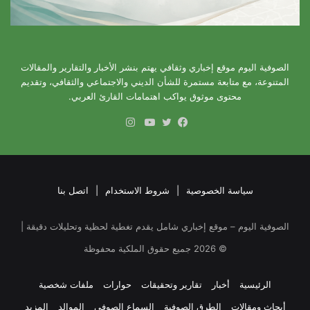
الصوفية اليوم موقع إخباري وثقافي يهتم بنشر الأخبار والتقارير والمقالات
المتنوعة، مع متابعة مستمرة للشأن الديني والاجتماعي والثقافي، وتقديم
محتوى موثوق يواكب اهتمامات القارئ العربي.
انستقرام
فيسبوك
تويتر
يوتيوب
سياسة الخصوصية
|
شروط الاستخدام
|
اتصل بنا
الصوفية اليوم – موقع إخباري شامل يقدم تغطية لحظية وتحليلات دقيقة |
©
2026
جميع حقوق الملكية محفوظة
الرئيسية
أخبار
تقارير وتحقيقات
حوارات
ملفات شخصية
أبحاث ومقالات
الطرق الصوفية
السماع الصوفي
الموالد
المزيد