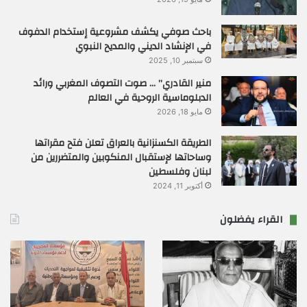
باحث صوفي يكشف مشروعية إستخدام الدفوف
في الإنشاد الديني والمديح النبوي
سبتمبر 10, 2025
منير القادري” … صوت التصوف المغربي ورائد
الدبلوماسية الروحية في العالم
مايو 18, 2026
الطريقة الكسنزانية بالعراق تعلن فتح مقراتها
وساحاتها لإستقبال المنكوبين والمتضررين من
لبنان وفلسطين
أكتوبر 11, 2024
القراء يفضلون