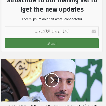
Subscribe to our mailing list to
get the new updates!
Lorem ipsum dolor sit amet, consectetur.
أ
د
خ
ل
ب
ر
ي
د
ك
ا
ل
إ
ل
ك
ت
ر