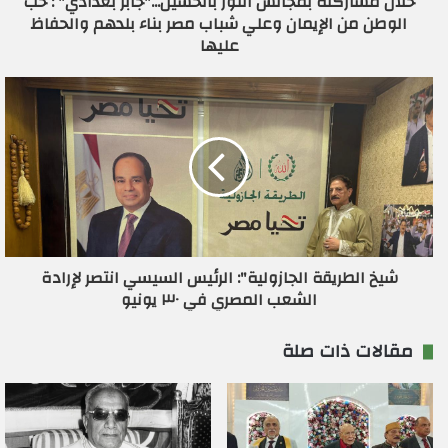
خلال مشاركته بمجالس النور بالحسين..."جابر بغدادي" : حب
و
الوطن من الإيمان وعلي شباب مصر بناء بلدهم والحفاظ
ن
عليها
ي
شيخ الطريقة الجازولية": الرئيس السيسي انتصر لإرادة
الشعب المصري في ٣٠ يونيو
مقالات ذات صلة