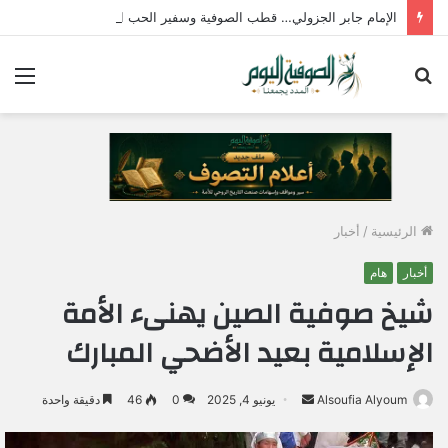
الإمام جابر الجزولي… قطب الصوفية وسفير الحب الإلهي في مصر
بحث
الق
عن
الرئيسية
/
أخبار
أخبار
هام
شيخ صوفية الصين يهنىء الأمة
الإسلامية بعيد الأضحي المبارك
Alsoufia Alyoum
أ
يونيو 4, 2025
0
46
دقيقة واحدة
ر
س