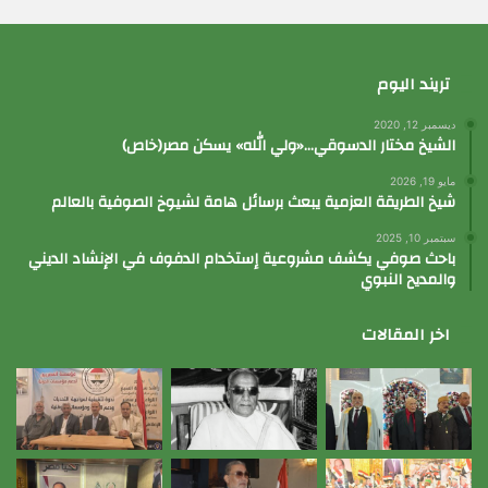
تريند اليوم
ديسمبر 12, 2020
الشيخ مختار الدسوقي…«ولي الله» يسكن مصر(خاص)
مايو 19, 2026
شيخ الطريقة العزمية يبعث برسائل هامة لشيوخ الصوفية بالعالم
سبتمبر 10, 2025
باحث صوفي يكشف مشروعية إستخدام الدفوف في الإنشاد الديني
والمديح النبوي
اخر المقالات