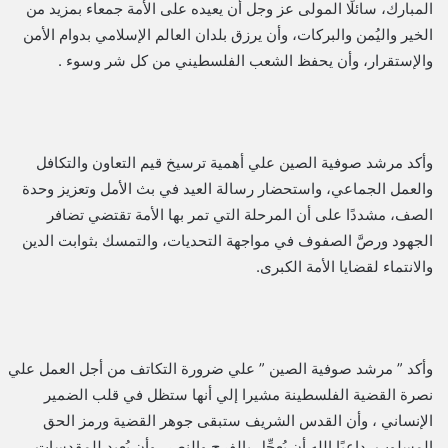
المبارك، سائلًا المولى عز وجل أن يعيده على الأمة جمعاء بمزيد من
الخير واليُمن والبركات، وأن يرزق بلدان العالم الإسلامي بدوام الأمن
والإستقرار، وأن يحفظ الشعب الفلسطيني من كل شر وسوء .
وأكد مرشد صوفية الصين علي أهمية ترسيخ قيم التعاون والتكافل
والعمل الجماعي، واستحضار رسالة العيد في بث الأمل وتعزيز وحدة
الصف، مشددًا على أن المرحلة التي تمر بها الأمة تقتضي تضافر
الجهود ورصَّ الصفوف في مواجهة التحديات، والتمسك بثوابت الدين
والانتماء لقضايا الأمة الكبرى.
وأكد ” مرشد صوفية الصين ” علي ضرورة التكاتف من أجل العمل علي
نصرة القضية الفلسطينة مشيرا إلي أنها ستظل في قلب الضمير
الإنساني ، وأن القدس الشريف ستبقى جوهر القضية ورمز الحق
المسلوب، داعيًا الله أن يُعجِّل بالفرج والنصر، وأن يُعيد للمقدسات