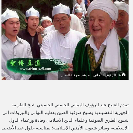
ل
ب
ر
ي
د
ا
إ
ل
ك
ت
عبدالرؤوف اليمانى... مرشد صوفية الصين
ر
و
ن
ي
تقدم الشيخ عبد الرؤوف اليماني الحسني الحسيني شيخ الطريقة
ا
الجهرية النقشبندية وشيخ صوفية الصين بعظيم التهاني والتبريكات إلي
شيوخ الطرق الصوفية وعلماء الدين الاسلامي وقادة وزعماء الدول
الإسلامية، وسائر شعوب الأمتين الإسلامية؛ بمناسبة حلول عيد الأضحى