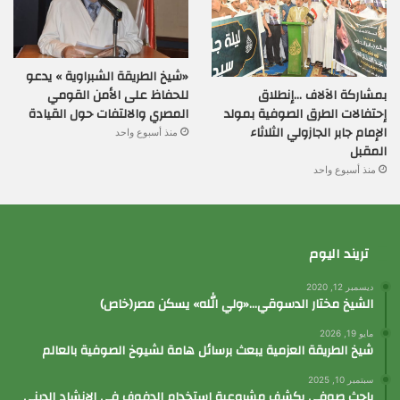
«شيخ الطريقة الشبراوية » يدعو
بمشاركة الآلاف …إنطلاق
للحفاظ على الأمن القومي
إحتفالات الطرق الصوفية بمولد
المصري والالتفات حول القيادة
الإمام جابر الجازولي الثلاثاء
منذ أسبوع واحد
المقبل
منذ أسبوع واحد
تريند اليوم
ديسمبر 12, 2020
الشيخ مختار الدسوقي…«ولي الله» يسكن مصر(خاص)
مايو 19, 2026
شيخ الطريقة العزمية يبعث برسائل هامة لشيوخ الصوفية بالعالم
سبتمبر 10, 2025
باحث صوفي يكشف مشروعية إستخدام الدفوف في الإنشاد الديني