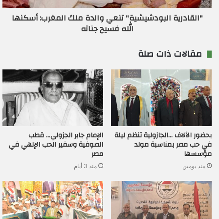
"القادرية البودشيشية" تنعي والدة ملك المغرب: أسكنها
الله فسيح جناته
مقالات ذات صلة
بحضور الآلاف …الجازولية تنظم ليلة
الإمام جابر الجزولي… قطب
في حب مصر بمناسبة مولد
الصوفية وسفير الحب الإلهي في
مؤسسها
مصر
منذ يومين
منذ 3 أيام