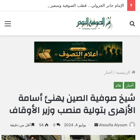
الإمام جابر الجزولي… قطب الصوفية وسفير الحب الإلهي في مصر
بحث
الق
عن
الرئيسية
/
أخبار
أخبار
هام
شيخ صوفية الصين يهنئ أسامة
الأزهرى بتولية منصب وزير الأوقاف
Alsoufia Alyoum
أ
يوليو 4, 2024
0
54
أقل من دقيقة
ر
س