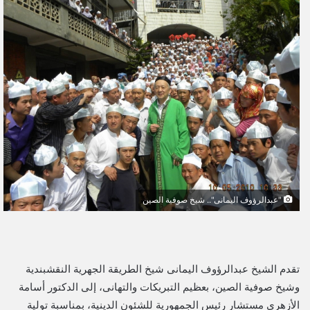
ل
ب
ر
ي
د
ا
إ
ل
ك
ت
ر
و
"عبدالرؤوف اليمانى".. شيخ صوفية الصين
ن
ي
ا
تقدم الشيخ عبدالرؤوف اليمانى شيخ الطريقة الجهرية النقشبندية
وشيخ صوفية الصين، بعظيم التبريكات والتهانى، إلى الدكتور أسامة
الأزهرى مستشار رئيس الجمهورية للشئون الدينية، بمناسبة تولية