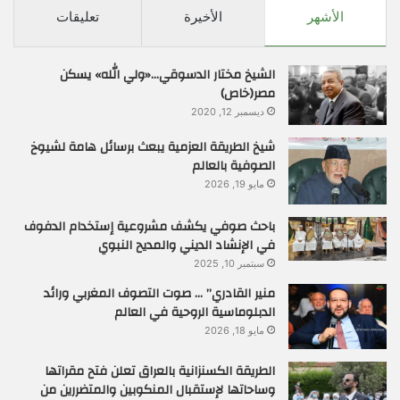
الأشهر
الأخيرة
تعليقات
الشيخ مختار الدسوقي…«ولي الله» يسكن
مصر(خاص)
ديسمبر 12, 2020
شيخ الطريقة العزمية يبعث برسائل هامة لشيوخ
الصوفية بالعالم
مايو 19, 2026
باحث صوفي يكشف مشروعية إستخدام الدفوف
في الإنشاد الديني والمديح النبوي
سبتمبر 10, 2025
منير القادري” … صوت التصوف المغربي ورائد
الدبلوماسية الروحية في العالم
مايو 18, 2026
الطريقة الكسنزانية بالعراق تعلن فتح مقراتها
وساحاتها لإستقبال المنكوبين والمتضررين من